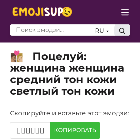
RU
Поцелуй:
👩🏽‍❤️‍💋‍👩🏼
женщина женщина
средний тон кожи
светлый тон кожи
Скопируйте и вставьте этот эмодзи:
👩🏽‍❤️‍💋‍👩🏼
КОПИРОВАТЬ