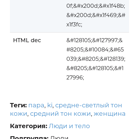
0f;&#x200d;&#x1f48b;
&#x200d;&#x1f469;&#
x1f3fc;
HTML dec
&#128105;&#127997;&
#8205;&#10084;&#65
039;&#8205;&#128139;
&#8205;&#128105;&#1
27996;
Теги:
пара
,
ki
,
средне-светлый тон
кожи
,
средний тон кожи
,
женщина
Категория:
Люди и тело
Подгруппа:
Люди