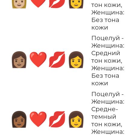
👩🏼‍❤️‍💋‍👩
тон кожи,
Женщина:
Без тона
кожи
Поцелуй -
Женщина:
Средний
👩🏽‍❤️‍💋‍👩
тон кожи,
Женщина:
Без тона
кожи
Поцелуй -
Женщина:
Средне-
👩🏾‍❤️‍💋‍👩
темный
тон кожи,
Женщина: