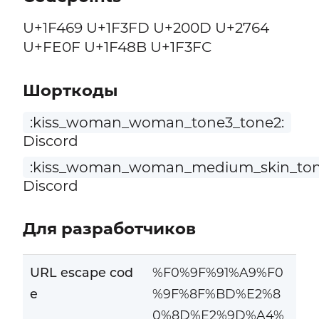
U+1F469 U+1F3FD U+200D U+2764
U+FE0F U+1F48B U+1F3FC
Шорткоды
:kiss_woman_woman_tone3_tone2:
Discord
:kiss_woman_woman_medium_skin_tone
Discord
Для разработчиков
URL escape cod
%F0%9F%91%A9%F0
e
%9F%8F%BD%E2%8
0%8D%E2%9D%A4%