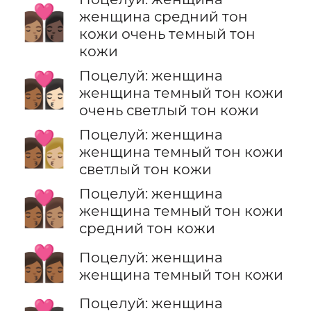
👩🏽‍❤️‍💋‍👩🏿
женщина средний тон
кожи очень темный тон
кожи
Поцелуй: женщина
👩🏾‍❤️‍💋‍👩🏻
женщина темный тон кожи
очень светлый тон кожи
Поцелуй: женщина
👩🏾‍❤️‍💋‍👩🏼
женщина темный тон кожи
светлый тон кожи
Поцелуй: женщина
👩🏾‍❤️‍💋‍👩🏽
женщина темный тон кожи
средний тон кожи
👩🏾‍❤️‍💋‍👩🏾
Поцелуй: женщина
женщина темный тон кожи
Поцелуй: женщина