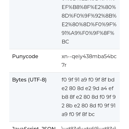
EF%B8%8F%E2%80%
8D%F0%9F%92%8B%
E2%80%8D%F0%9F%
91%A9%F0%9F%8F%
BC
Punycode
xn--qeiy438mba54bc
7r
Bytes (UTF-8)
f0 9f 91 a9 f0 9f 8f bd
e2 80 8d e2 9d a4 ef
b8 8f e2 80 8d f0 9f 9
2 8b e2 80 8d f0 9f 91
a9 f0 9f 8f bc
JavaScript, JSON
\ud83d\udc69\ud83c\