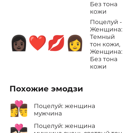
Без тона
кожи
Поцелуй -
Женщина:
Темный
👩🏿‍❤️‍💋‍👩
тон кожи,
Женщина:
Без тона
кожи
Похожие эмодзи
👩‍❤️‍💋‍👨
Поцелуй: женщина
мужчина
Поцелуй: женщина
👩🏻‍❤️‍💋‍👨🏻