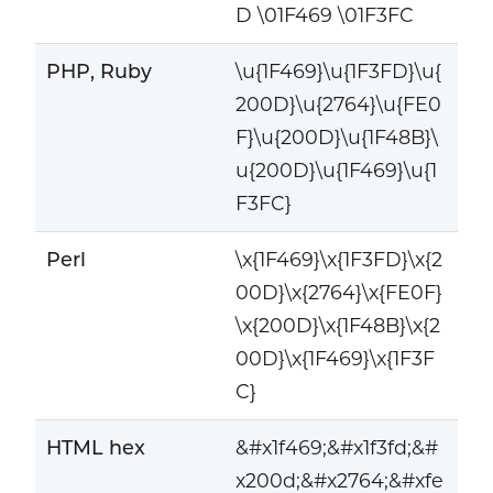
D \01F469 \01F3FC
PHP, Ruby
\u{1F469}\u{1F3FD}\u{
200D}\u{2764}\u{FE0
F}\u{200D}\u{1F48B}\
u{200D}\u{1F469}\u{1
F3FC}
Perl
\x{1F469}\x{1F3FD}\x{2
00D}\x{2764}\x{FE0F}
\x{200D}\x{1F48B}\x{2
00D}\x{1F469}\x{1F3F
C}
HTML hex
&#x1f469;&#x1f3fd;&#
x200d;&#x2764;&#xfe