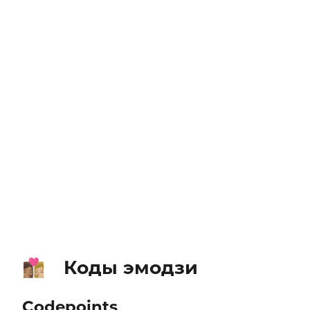
Коды эмодзи
👩🏽‍❤️‍💋‍👩🏼
Codepoints