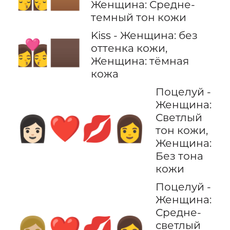
Женщина: Средне-
темный тон кожи
Kiss - Женщина: без
👩‍❤️‍💋‍👩🏿
оттенка кожи,
Женщина: тёмная
кожа
Поцелуй -
Женщина:
Светлый
👩🏻‍❤️‍💋‍👩
тон кожи,
Женщина:
Без тона
кожи
Поцелуй -
Женщина:
Средне-
светлый