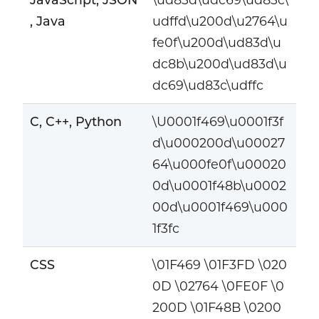
, Java
udffd\u200d\u2764\u
fe0f\u200d\ud83d\u
dc8b\u200d\ud83d\u
dc69\ud83c\udffc
C, C++, Python
\U0001f469\u0001f3f
d\u000200d\u00027
64\u000fe0f\u00020
0d\u0001f48b\u0002
00d\u0001f469\u000
1f3fc
CSS
\01F469 \01F3FD \020
0D \02764 \0FE0F \0
200D \01F48B \0200