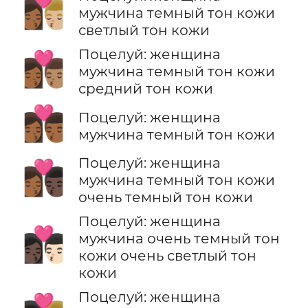
👩🏾‍❤️‍💋‍👨🏼
мужчина темный тон кожи
светлый тон кожи
Поцелуй: женщина
👩🏾‍❤️‍💋‍👨🏽
мужчина темный тон кожи
средний тон кожи
👩🏾‍❤️‍💋‍👨🏾
Поцелуй: женщина
мужчина темный тон кожи
Поцелуй: женщина
👩🏾‍❤️‍💋‍👨🏿
мужчина темный тон кожи
очень темный тон кожи
Поцелуй: женщина
👩🏿‍❤️‍💋‍👨🏻
мужчина очень темный тон
кожи очень светлый тон
кожи
Поцелуй: женщина