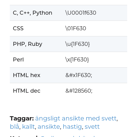
C, C++, Python
\U0001f630
CSS
\01F630
PHP, Ruby
\u{1F630}
Perl
\x{1F630}
HTML hex
&#x1F630;
HTML dec
&#128560;
Taggar:
ängsligt ansikte med svett
,
blå
,
kallt
,
ansikte
,
hastig
,
svett