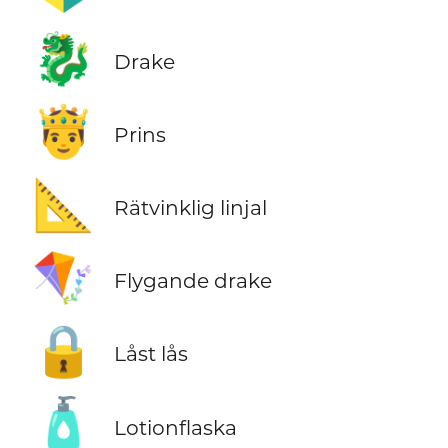
🐉
Drake
🤴
Prins
📐
Rätvinklig linjal
🪁
Flygande drake
🔒
Låst lås
🧴
Lotionflaska