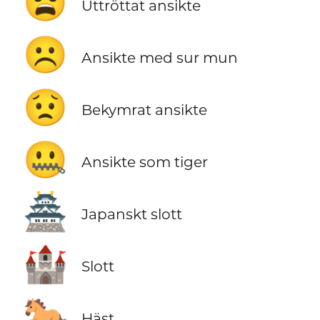
😩
Uttröttat ansikte
☹️
Ansikte med sur mun
😟
Bekymrat ansikte
🤐
Ansikte som tiger
🏯
Japanskt slott
🏰
Slott
🐎
Häst