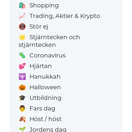
Shopping
🛍️
Trading, Aktier & Krypto
📈
Stör ej
📵
Stjärntecken och
🌟
stjärntecken
Coronavirus
🦠
Hjärtan
💕
Hanukkah
🕎
Halloween
🎃
Utbildning
🎓
Fars dag
👨
Höst / höst
🍂
Jordens dag
🌱