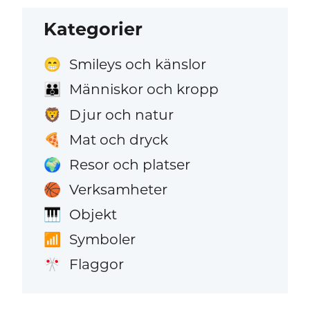
Kategorier
Smileys och känslor
😁
Människor och kropp
👪
Djur och natur
🦁
Mat och dryck
🍕
Resor och platser
🌍
Verksamheter
🏀
Objekt
🎹
Symboler
📶
Flaggor
🎌