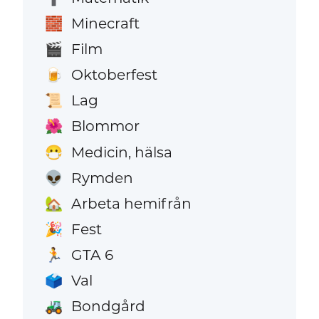
Minecraft
🧱
Film
🎬
Oktoberfest
🍺
Lag
📜
Blommor
🌺
Medicin, hälsa
😷
Rymden
👽
Arbeta hemifrån
🏡
Fest
🎉
GTA 6
🏃
Val
🗳️
Bondgård
🚜