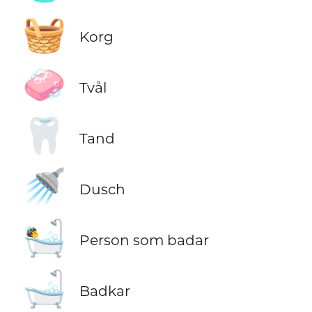
🧺
Korg
🧼
Tvål
🦷
Tand
🚿
Dusch
🛀
Person som badar
🛁
Badkar