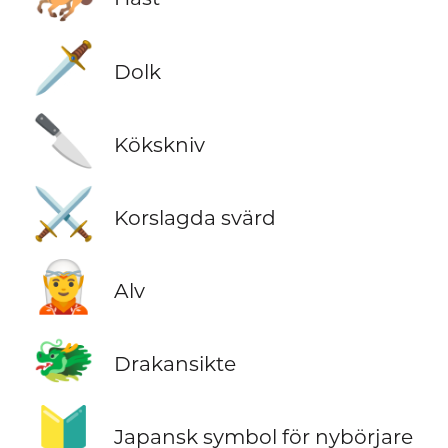
🗡️
Dolk
🔪
Kökskniv
⚔️
Korslagda svärd
🧝
Alv
🐲
Drakansikte
🔰
Japansk symbol för nybörjare