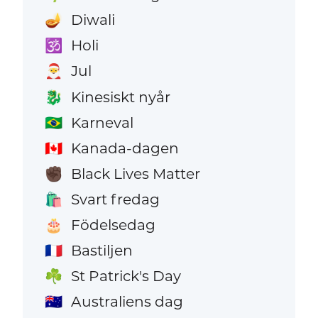
Diwali
🪔
Holi
🕉️
Jul
🎅
Kinesiskt nyår
🐉
Karneval
🇧🇷
Kanada-dagen
🇨🇦
Black Lives Matter
✊🏿
Svart fredag
🛍️
Födelsedag
🎂
Bastiljen
🇫🇷
St Patrick's Day
☘️
Australiens dag
🇦🇺