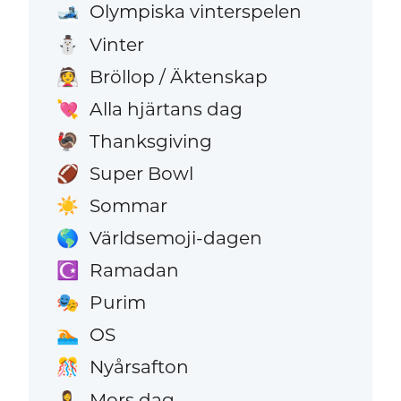
Olympiska vinterspelen
🎿
Vinter
⛄
Bröllop / Äktenskap
👰
Alla hjärtans dag
💘
Thanksgiving
🦃
Super Bowl
🏈
Sommar
☀️
Världsemoji-dagen
🌎
Ramadan
☪️
Purim
🎭
OS
🏊
Nyårsafton
🎊
Mors dag
🤱