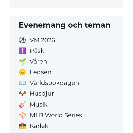
Evenemang och teman
VM 2026
⚽
Påsk
✝️
Våren
🌱
Ledsen
😞
Världsbokdagen
📖
Husdjur
🐶
Musik
🎸
MLB World Series
⚾
Kärlek
👩‍❤️‍💋‍👨