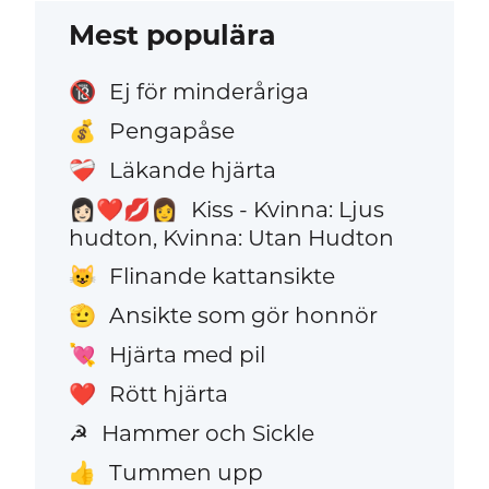
Mest populära
Ej för minderåriga
🔞
Pengapåse
💰
Läkande hjärta
❤️‍🩹
Kiss - Kvinna: Ljus
👩🏻‍❤️‍💋‍👩
hudton, Kvinna: Utan Hudton
Flinande kattansikte
😺
Ansikte som gör honnör
🫡
Hjärta med pil
💘
Rött hjärta
❤️
Hammer och Sickle
☭
Tummen upp
👍