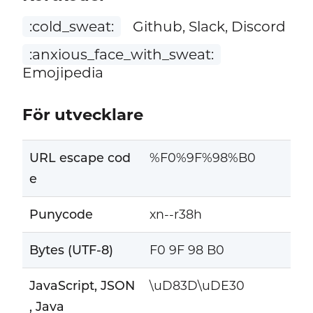
:cold_sweat:
Github, Slack, Discord
:anxious_face_with_sweat:
Emojipedia
För utvecklare
URL escape cod
%F0%9F%98%B0
e
Punycode
xn--r38h
Bytes (UTF-8)
F0 9F 98 B0
JavaScript, JSON
\uD83D\uDE30
, Java