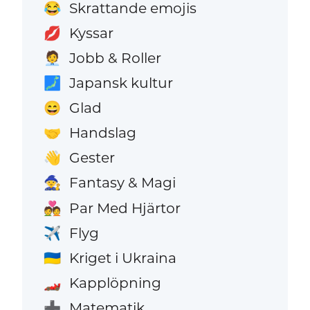
Skrattande emojis
😂
Kyssar
💋
Jobb & Roller
🧑‍💼
Japansk kultur
🗾
Glad
😄
Handslag
🤝
Gester
👋
Fantasy & Magi
🧙
Par Med Hjärtor
💑
Flyg
✈️
Kriget i Ukraina
🇺🇦
Kapplöpning
🏎️
Matematik
➕