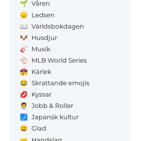
Våren
🌱
Ledsen
😞
Världsbokdagen
📖
Husdjur
🐶
Musik
🎸
MLB World Series
⚾
Kärlek
👩‍❤️‍💋‍👨
Skrattande emojis
😂
Kyssar
💋
Jobb & Roller
🧑‍💼
Japansk kultur
🗾
Glad
😄
Handslag
🤝