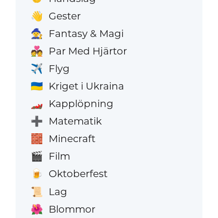
Gester
👋
Fantasy & Magi
🧙
Par Med Hjärtor
💑
Flyg
✈️
Kriget i Ukraina
🇺🇦
Kapplöpning
🏎️
Matematik
➕
Minecraft
🧱
Film
🎬
Oktoberfest
🍺
Lag
📜
Blommor
🌺