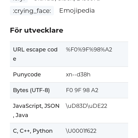
:crying_face:
Emojipedia
För utvecklare
URL escape cod
%F0%9F%98%A2
e
Punycode
xn--d38h
Bytes (UTF-8)
F0 9F 98 A2
JavaScript, JSON
\uD83D\uDE22
, Java
C, C++, Python
\U0001f622