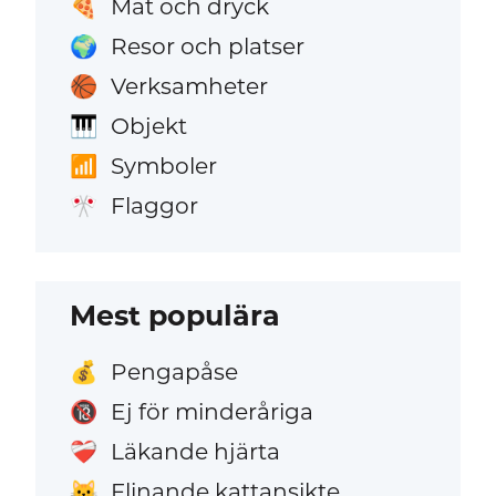
Mat och dryck
🍕
Resor och platser
🌍
Verksamheter
🏀
Objekt
🎹
Symboler
📶
Flaggor
🎌
Mest populära
Pengapåse
💰
Ej för minderåriga
🔞
Läkande hjärta
❤️‍🩹
Flinande kattansikte
😺