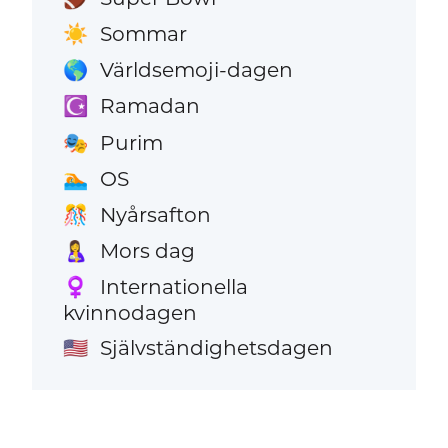
Sommar
☀️
Världsemoji-dagen
🌎
Ramadan
☪️
Purim
🎭
OS
🏊
Nyårsafton
🎊
Mors dag
🤱
Internationella
♀️
kvinnodagen
Självständighetsdagen
🇺🇸