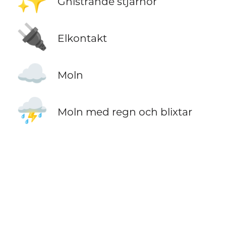
Gnistrande stjärnor
🔌
Elkontakt
☁️
Moln
⛈️
Moln med regn och blixtar