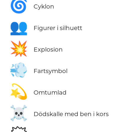
🌀
Cyklon
👥
Figurer i silhuett
💥
Explosion
💨
Fartsymbol
💫
Omtumlad
☠️
Dödskalle med ben i kors