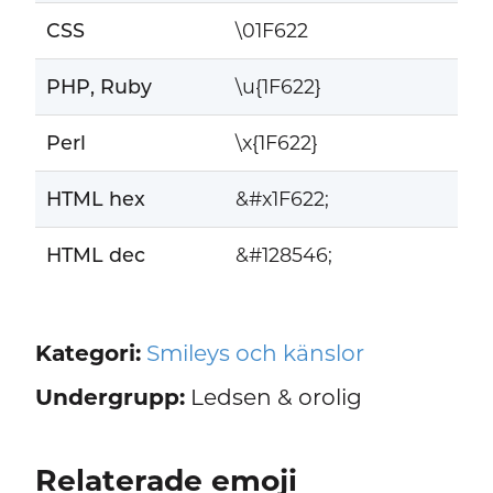
CSS
\01F622
PHP, Ruby
\u{1F622}
Perl
\x{1F622}
HTML hex
&#x1F622;
HTML dec
&#128546;
Kategori:
Smileys och känslor
Undergrupp:
Ledsen & orolig
Relaterade emoji