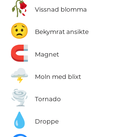
🥀
Vissnad blomma
😟
Bekymrat ansikte
🧲
Magnet
🌩️
Moln med blixt
🌪️
Tornado
💧
Droppe