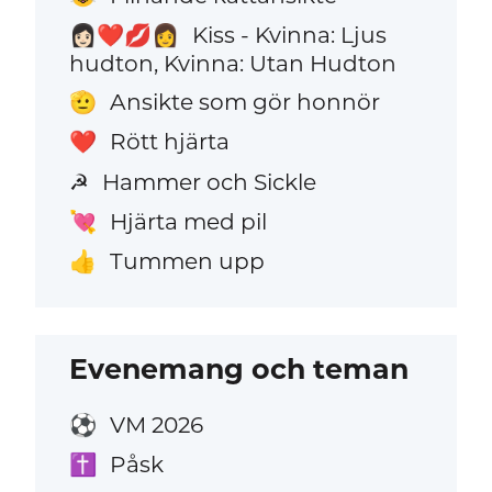
Kiss - Kvinna: Ljus
👩🏻‍❤️‍💋‍👩
hudton, Kvinna: Utan Hudton
Ansikte som gör honnör
🫡
Rött hjärta
❤️
Hammer och Sickle
☭
Hjärta med pil
💘
Tummen upp
👍
Evenemang och teman
VM 2026
⚽
Påsk
✝️