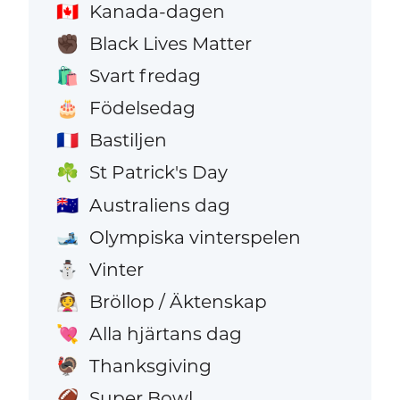
Kanada-dagen
🇨🇦
Black Lives Matter
✊🏿
Svart fredag
🛍️
Födelsedag
🎂
Bastiljen
🇫🇷
St Patrick's Day
☘️
Australiens dag
🇦🇺
Olympiska vinterspelen
🎿
Vinter
⛄
Bröllop / Äktenskap
👰
Alla hjärtans dag
💘
Thanksgiving
🦃
Super Bowl
🏈