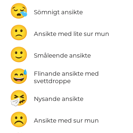
😪
Sömnigt ansikte
🙁
Ansikte med lite sur mun
🙂
Småleende ansikte
😅
Flinande ansikte med
svettdroppe
🤧
Nysande ansikte
☹️
Ansikte med sur mun