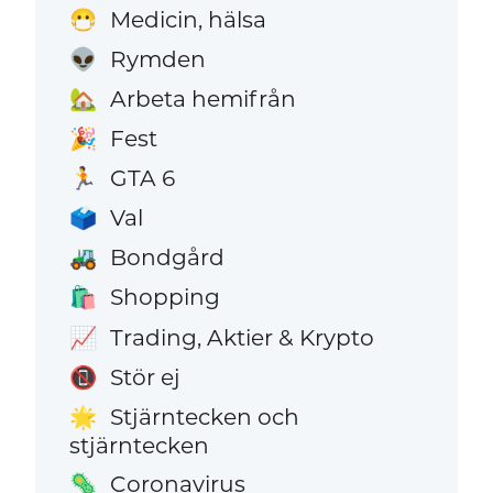
Medicin, hälsa
😷
Rymden
👽
Arbeta hemifrån
🏡
Fest
🎉
GTA 6
🏃
Val
🗳️
Bondgård
🚜
Shopping
🛍️
Trading, Aktier & Krypto
📈
Stör ej
📵
Stjärntecken och
🌟
stjärntecken
Coronavirus
🦠