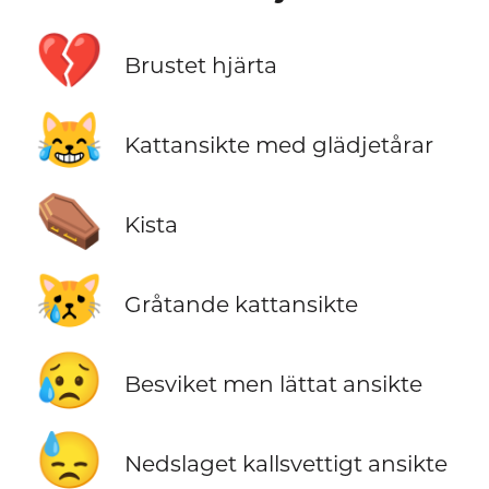
💔
Brustet hjärta
😹
Kattansikte med glädjetårar
⚰️
Kista
😿
Gråtande kattansikte
😥
Besviket men lättat ansikte
😓
Nedslaget kallsvettigt ansikte