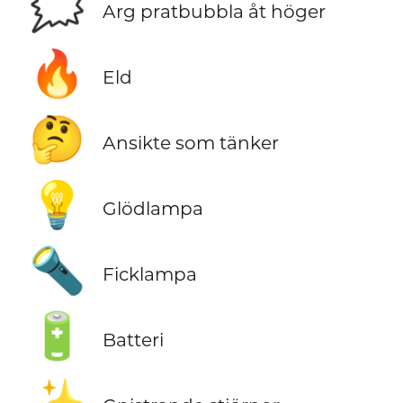
🗯️
Arg pratbubbla åt höger
🔥
Eld
🤔
Ansikte som tänker
💡
Glödlampa
🔦
Ficklampa
🔋
Batteri
✨