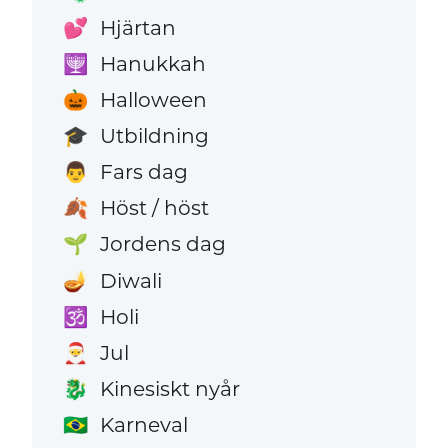
Hjärtan
💕
Hanukkah
🕎
Halloween
🎃
Utbildning
🎓
Fars dag
👨
Höst / höst
🍂
Jordens dag
🌱
Diwali
🪔
Holi
🕉️
Jul
🎅
Kinesiskt nyår
🐉
Karneval
🇧🇷