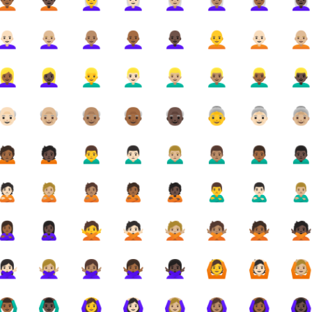
🏾‍🦱
🧑🏿‍🦱
👩‍🦳
👩🏻‍🦳
👩🏼‍🦳
👩🏽‍🦳
👩🏾‍🦳
👩🏿‍
🏻‍🦲
👩🏼‍🦲
👩🏽‍🦲
👩🏾‍🦲
👩🏿‍🦲
🧑‍🦲
🧑🏻‍🦲
🧑🏼‍
🏾‍♀️
👱🏿‍♀️
👱‍♂️
👱🏻‍♂️
👱🏼‍♂️
👱🏽‍♂️
👱🏾‍♂️
👱🏿‍♂
👴🏻
👴🏼
👴🏽
👴🏾
👴🏿
👵
👵🏻
👵
🙍🏾
🙍🏿
🙍‍♂️
🙍🏻‍♂️
🙍🏼‍♂️
🙍🏽‍♂️
🙍🏾‍♂️
🙍🏿‍♂
🙎🏻
🙎🏼
🙎🏽
🙎🏾
🙎🏿
🙎‍♂️
🙎🏻‍♂️
🙎🏼‍♂
🏾‍♀️
🙎🏿‍♀️
🙅
🙅🏻
🙅🏼
🙅🏽
🙅🏾
🙅
🏻‍♀️
🙅🏼‍♀️
🙅🏽‍♀️
🙅🏾‍♀️
🙅🏿‍♀️
🙆
🙆🏻
🙆
🏾‍♂️
🙆🏿‍♂️
🙆‍♀️
🙆🏻‍♀️
🙆🏼‍♀️
🙆🏽‍♀️
🙆🏾‍♀️
🙆🏿‍♀