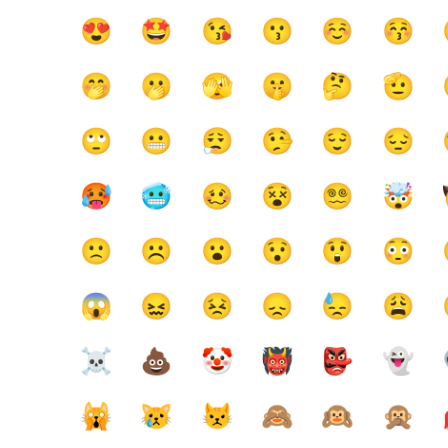
😍
🤩
😘
😗
☺️
😚
🤭
🫢
🫣
🤫
🤔
🫡
🙄
😬
😮‍💨
🤥
😌
😔
🥵
🥶
🥴
😵
😵‍💫
🤯
🙁
☹️
😮
😯
😲
😳
😱
😖
😣
😞
😓
😩
☠️
💩
🤡
👹
👺
👻
🙀
😿
😾
🙈
🙉
🙊