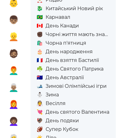

👶
🐉
Китайський Новий рік
🇧🇷
Карнавал

👦🏽
🇨🇦
День Канади
✊🏿
Чорні життя мають значення

👱
🛍️
Чорна п'ятниця
🎂
День народження

🧔🏽
🇫🇷
День взяття Бастилії
️
👨‍🦰
☘️
День Святого Патрика
🇦🇺
День Австралії

👨🏽‍🦳
🎿
Зимові Олімпійські ігри
⛄
Зима

👩‍🦰
👰
Весілля
💘
День святого Валентина

👩🏽‍🦱
🦃
День подяки
🏈
Супер Кубок
☀️
Літо