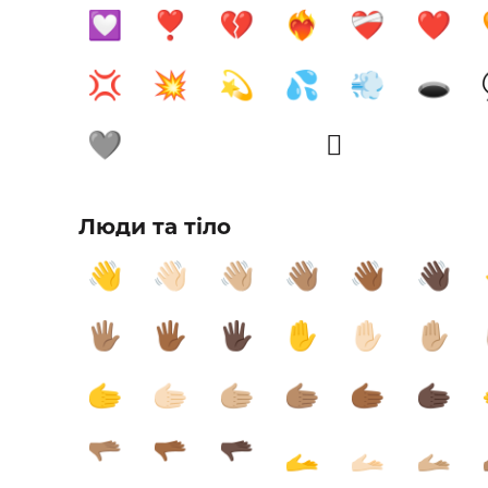
💟
❣️
💔
❤️‍🔥
❤️‍🩹
❤️
💢
💥
💫
💦
💨
🕳️
🩶
🫩
Люди та тіло
👋
👋🏻
👋🏼
👋🏽
👋🏾
👋🏿
🖐🏽
🖐🏾
🖐🏿
✋
✋🏻
✋🏼
🫱
🫱🏻
🫱🏼
🫱🏽
🫱🏾
🫱🏿
🫳🏽
🫳🏾
🫳🏿
🫴
🫴🏻
🫴🏼