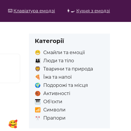
⌨️
Клавіатура емодзі
👩‍🍳
Кухня з емодзі
Категорії
😁
Смайли та емоції
👪
Люди та тіло
🦁
Тварини та природа
🍕
Їжа та напої
🌍
Подорожі та місця
🏀
Активності
🎹
Об'єкти
📶
Символи
🎌
Прапори

🥰