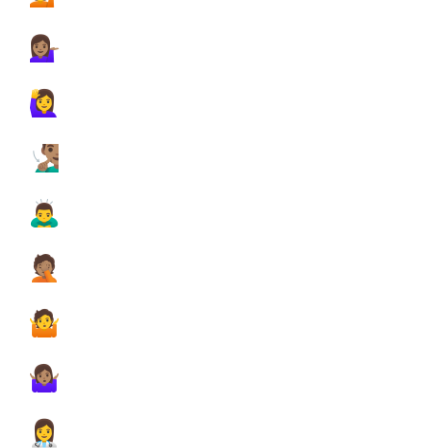
️
💁🏽‍♀️
️
🙋‍♀️
️
🧏🏽‍♂️

🙇‍♂️

🤦🏽
️
🤷
️
🤷🏽‍♀️
️
👩‍⚕️