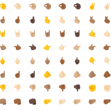
🤏
🤏🏻
🤏🏼
🤏🏽
🤏🏾
🤏🏿
✌️
✌
🤞🏽
🤞🏾
🤞🏿
🫰
🫰🏻
🫰🏼
🫰🏽
🫰
🤘
🤘🏻
🤘🏼
🤘🏽
🤘🏾
🤘🏿
🤙
🤙
👈🏽
👈🏾
👈🏿
👉
👉🏻
👉🏼
👉🏽
👉
🖕
🖕🏻
🖕🏼
🖕🏽
🖕🏾
🖕🏿
👇
👇
☝🏽
☝🏾
☝🏿
🫵
🫵🏻
🫵🏼
🫵🏽
🫵
👎
👎🏻
👎🏼
👎🏽
👎🏾
👎🏿
✊
✊
👊🏽
👊🏾
👊🏿
🤛
🤛🏻
🤛🏼
🤛🏽
🤛