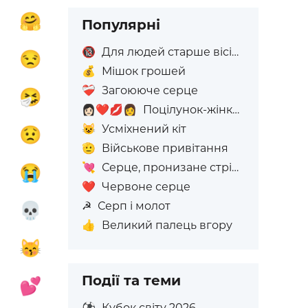

🤗
Популярні
🔞
Для людей старше вісімнадцяти років

😒
💰
Мішок грошей
❤️‍🩹
Загоююче серце

🤧
👩🏻‍❤️‍💋‍👩
Поцілунок-жінка: світлий тон шкіри, жінка: Без Відтінку Шкіри
😺
Усміхнений кіт

😟
🫡
Військове привітання
💘
Серце, пронизане стрілою

😭
❤️
Червоне серце
☭
Серп і молот

💀
👍
Великий палець вгору

😽
Події та теми

💕
⚽
Кубок світу 2026