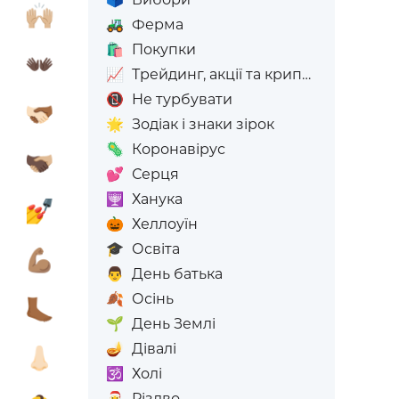

🙌🏼
🚜
Ферма
🛍️
Покупки

👐🏿
📈
Трейдинг, акції та криптовалюта
📵
Не турбувати

🫱🏻‍🫲🏾
🌟
Зодіак і знаки зірок
🦠
Коронавірус

🫱🏿‍🫲🏼
💕
Серця
🕎
Ханука

💅
🎃
Хеллоуїн
🎓
Освіта

💪🏽
👨
День батька
🍂
Осінь

🦶🏾
🌱
День Землі
🪔
Дівалі

👃🏻
🕉️
Холі
🎅
Різдво