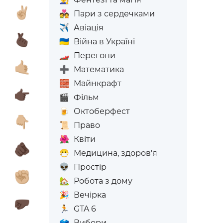

✌🏼
💑
Пари з сердечками
✈️
Авіація

🫰🏿
🇺🇦
Війна в Україні
🏎️
Перегони

🤙🏼
➕
Математика
🧱
Майнкрафт

👉🏿
🎬
Фільм
🍺
Октоберфест

👇🏼
📜
Право
🌺
Квіти

🫵🏿
😷
Медицина, здоров'я
👽
Простір

✊🏼
🏡
Робота з дому
🎉
Вечірка

🤛🏿
🏃
GTA 6
🗳️
Вибори