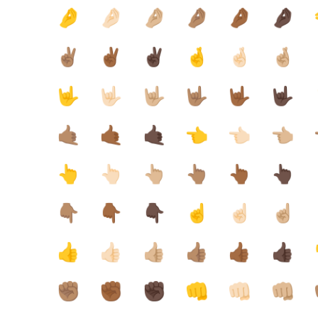
🤌
🤌🏻
🤌🏼
🤌🏽
🤌🏾
🤌🏿
✌🏽
✌🏾
✌🏿
🤞
🤞🏻
🤞🏼
🤟
🤟🏻
🤟🏼
🤟🏽
🤟🏾
🤟🏿
🤙🏽
🤙🏾
🤙🏿
👈
👈🏻
👈🏼
👆
👆🏻
👆🏼
👆🏽
👆🏾
👆🏿
👇🏽
👇🏾
👇🏿
☝️
☝🏻
☝🏼
👍
👍🏻
👍🏼
👍🏽
👍🏾
👍🏿
✊🏽
✊🏾
✊🏿
👊
👊🏻
👊🏼