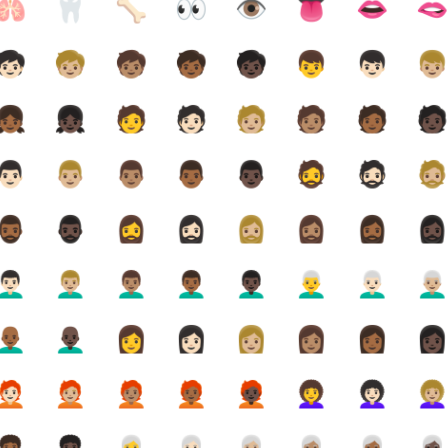
🫁
🦷
🦴
👀
👁️
👅
👄

🧒🏻
🧒🏼
🧒🏽
🧒🏾
🧒🏿
👦
👦🏻
👦
👧🏾
👧🏿
🧑
🧑🏻
🧑🏼
🧑🏽
🧑🏾
🧑
👨🏻
👨🏼
👨🏽
👨🏾
👨🏿
🧔
🧔🏻
🧔
🏾‍♂️
🧔🏿‍♂️
🧔‍♀️
🧔🏻‍♀️
🧔🏼‍♀️
🧔🏽‍♀️
🧔🏾‍♀️
🧔🏿‍♀
🏻‍🦱
👨🏼‍🦱
👨🏽‍🦱
👨🏾‍🦱
👨🏿‍🦱
👨‍🦳
👨🏻‍🦳
👨🏼‍
🏾‍🦲
👨🏿‍🦲
👩
👩🏻
👩🏼
👩🏽
👩🏾
👩
🏻‍🦰
🧑🏼‍🦰
🧑🏽‍🦰
🧑🏾‍🦰
🧑🏿‍🦰
👩‍🦱
👩🏻‍🦱
👩🏼‍