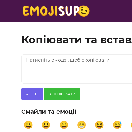
Копіювати та вста
ЯСНО
КОПІЮВАТИ
Смайли та емоції
😀
😃
😄
😁
😆
😅