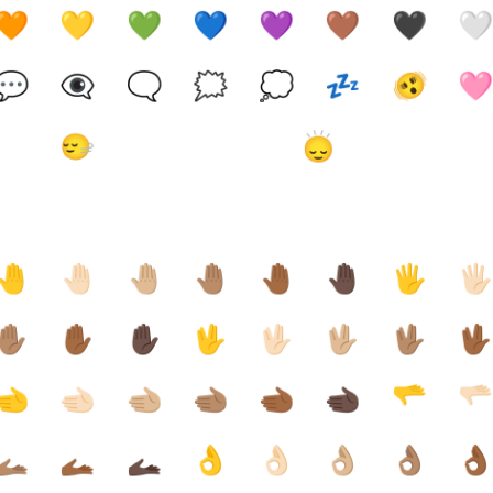
🧡
💛
💚
💙
💜
🤎
🖤

💬
👁️‍🗨️
🗨️
🗯️
💭
💤
🫨

🙂‍↔️
🙂‍↕️
🤚
🤚🏻
🤚🏼
🤚🏽
🤚🏾
🤚🏿
🖐️
🖐
✋🏽
✋🏾
✋🏿
🖖
🖖🏻
🖖🏼
🖖🏽
🖖
🫲
🫲🏻
🫲🏼
🫲🏽
🫲🏾
🫲🏿
🫳
🫳
🫴🏽
🫴🏾
🫴🏿
👌
👌🏻
👌🏼
👌🏽
👌