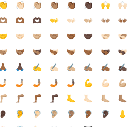
👏
👏🏻
👏🏼
👏🏽
👏🏾
👏🏿
🙌
🙌
🫶🏽
🫶🏾
🫶🏿
👐
👐🏻
👐🏼
👐🏽
👐
🤝
🤝🏻
🤝🏼
🤝🏽
🤝🏾
🤝🏿
🫱🏻‍🫲🏼
🫱🏻‍🫲
🏽‍🫲🏼
🫱🏽‍🫲🏾
🫱🏽‍🫲🏿
🫱🏾‍🫲🏻
🫱🏾‍🫲🏼
🫱🏾‍🫲🏽
🫱🏾‍🫲🏿
🫱🏿‍🫲
🙏🏾
🙏🏿
✍️
✍🏻
✍🏼
✍🏽
✍🏾
✍
🤳🏻
🤳🏼
🤳🏽
🤳🏾
🤳🏿
💪
💪🏻
💪
🦵🏼
🦵🏽
🦵🏾
🦵🏿
🦶
🦶🏻
🦶🏼
🦶
👂🏿
🦻
🦻🏻
🦻🏼
🦻🏽
🦻🏾
🦻🏿
