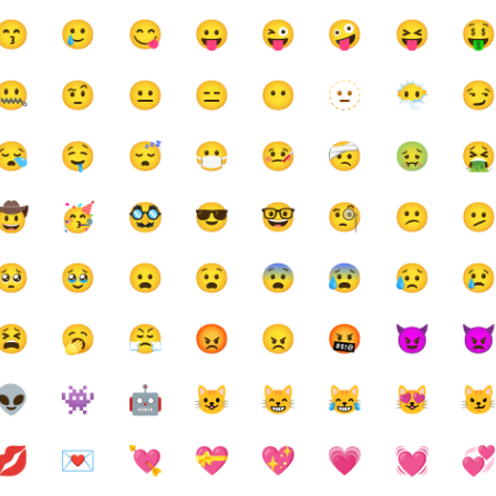
😙
🥲
😋
😛
😜
🤪
😝

🤐
🤨
😐
😑
😶
🫥
😶‍🌫️

😪
🤤
😴
😷
🤒
🤕
🤢

🤠
🥳
🥸
😎
🤓
🧐
😕

🥺
🥹
😦
😧
😨
😰
😥

😫
🥱
😤
😡
😠
🤬
😈

👽
👾
🤖
😺
😸
😹
😻

💋
💌
💘
💝
💖
💗
💓
