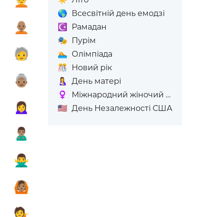

🧑‍🦳
🌎
Всесвітній день емодзі

🧑🏽‍🦲
☪️
Рамадан
🎭
Пурім
️
🧓
🏊
Олімпіада
🎊
Новий рік

👵🏽
🤱
День матері
♀️
Міжнародний жіночий день
️
🙍‍♀️
🇺🇸
День Незалежності США
️
🙎🏽‍♂️

🙅‍♂️

🙆🏽
️
💁