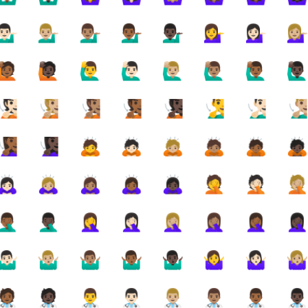
🏻‍♂️
💁🏼‍♂️
💁🏽‍♂️
💁🏾‍♂️
💁🏿‍♂️
💁‍♀️
💁🏻‍♀️
💁🏼‍♀
🙋🏾
🙋🏿
🙋‍♂️
🙋🏻‍♂️
🙋🏼‍♂️
🙋🏽‍♂️
🙋🏾‍♂️
🙋🏿‍♂
🧏🏻
🧏🏼
🧏🏽
🧏🏾
🧏🏿
🧏‍♂️
🧏🏻‍♂️
🧏🏼‍♂
🏾‍♀️
🧏🏿‍♀️
🙇
🙇🏻
🙇🏼
🙇🏽
🙇🏾
🙇
🏻‍♀️
🙇🏼‍♀️
🙇🏽‍♀️
🙇🏾‍♀️
🙇🏿‍♀️
🤦
🤦🏻
🤦
🏾‍♂️
🤦🏿‍♂️
🤦‍♀️
🤦🏻‍♀️
🤦🏼‍♀️
🤦🏽‍♀️
🤦🏾‍♀️
🤦🏿‍♀
🏻‍♂️
🤷🏼‍♂️
🤷🏽‍♂️
🤷🏾‍♂️
🤷🏿‍♂️
🤷‍♀️
🤷🏻‍♀️
🤷🏼‍♀
🏾‍⚕️
🧑🏿‍⚕️
👨‍⚕️
👨🏻‍⚕️
👨🏼‍⚕️
👨🏽‍⚕️
👨🏾‍⚕️
👨🏿‍⚕