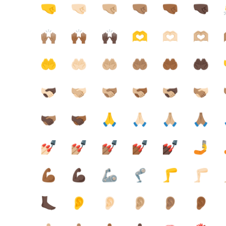
🤜
🤜🏻
🤜🏼
🤜🏽
🤜🏾
🤜🏿
🙌🏽
🙌🏾
🙌🏿
🫶
🫶🏻
🫶🏼
🤲
🤲🏻
🤲🏼
🤲🏽
🤲🏾
🤲🏿
🫱🏻‍🫲🏿
🫱🏼‍🫲🏻
🫱🏼‍🫲🏽
🫱🏼‍🫲🏾
🫱🏼‍🫲🏿
🫱🏽‍🫲🏻

🫱🏿‍🫲🏽
🫱🏿‍🫲🏾
🙏
🙏🏻
🙏🏼
🙏🏽
💅🏻
💅🏼
💅🏽
💅🏾
💅🏿
🤳
💪🏾
💪🏿
🦾
🦿
🦵
🦵🏻
🦶🏿
👂
👂🏻
👂🏼
👂🏽
👂🏾