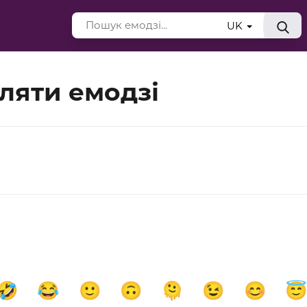
UK
вляти емодзі
🤣
😂
🙂
🙃
🫠
😉
😊
