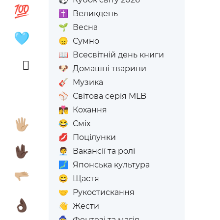

💯
✝️
Великдень
🌱
Весна

🩵
😞
Сумно
📖
Всесвітній день книги
🫪
🐶
Домашні тварини
🎸
Музика
⚾
Світова серія MLB
👩‍❤️‍💋‍👨
Кохання

🖐🏼
😂
Сміх
💋
Поцілунки

🖖🏿
🧑‍💼
Вакансії та ролі
🗾
Японська культура

🫳🏼
😄
Щастя
🤝
Рукостискання

👌🏿
👋
Жести
🧙
Фентезі та магія