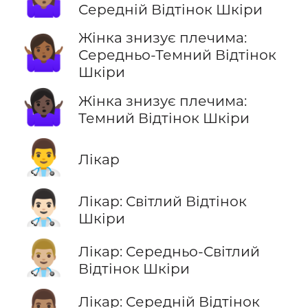
Середній Відтінок Шкіри
Жінка знизує плечима:
🤷🏾‍♀️
Середньо-Темний Відтінок
Шкіри
🤷🏿‍♀️
Жінка знизує плечима:
Темний Відтінок Шкіри
👨‍⚕️
Лікар
👨🏻‍⚕️
Лікар: Світлий Відтінок
Шкіри
👨🏼‍⚕️
Лікар: Середньо-Світлий
Відтінок Шкіри
Лікар: Середній Відтінок