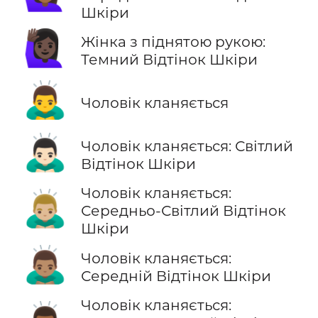
Шкіри
🙋🏿‍♀️
Жінка з піднятою рукою:
Темний Відтінок Шкіри
🙇‍♂️
Чоловік кланяється
🙇🏻‍♂️
Чоловік кланяється: Світлий
Відтінок Шкіри
Чоловік кланяється:
🙇🏼‍♂️
Середньо-Світлий Відтінок
Шкіри
🙇🏽‍♂️
Чоловік кланяється:
Середній Відтінок Шкіри
Чоловік кланяється: