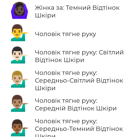
🙆🏿‍♀️
Жінка за: Темний Відтінок
Шкіри
💁‍♂️
Чоловік тягне руку
💁🏻‍♂️
Чоловік тягне руку: Світлий
Відтінок Шкіри
Чоловік тягне руку:
💁🏼‍♂️
Середньо-Світлий Відтінок
Шкіри
💁🏽‍♂️
Чоловік тягне руку:
Середній Відтінок Шкіри
Чоловік тягне руку:
💁🏾‍♂️
Середньо-Темний Відтінок
Шкіри