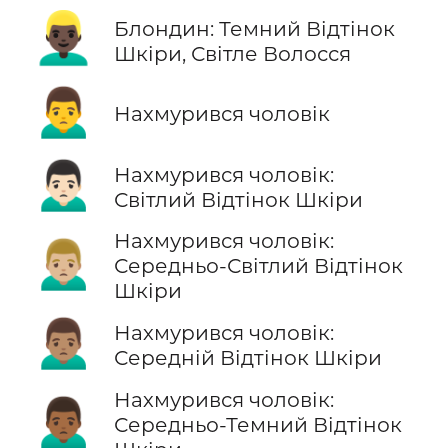
👱🏿‍♂️
Блондин: Темний Відтінок
Шкіри, Світле Волосся
🙍‍♂️
Нахмурився чоловік
🙍🏻‍♂️
Нахмурився чоловік:
Світлий Відтінок Шкіри
Нахмурився чоловік:
🙍🏼‍♂️
Середньо-Світлий Відтінок
Шкіри
🙍🏽‍♂️
Нахмурився чоловік:
Середній Відтінок Шкіри
Нахмурився чоловік:
🙍🏾‍♂️
Середньо-Темний Відтінок