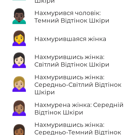
Шкіри
🙍🏿‍♂️
Нахмурився чоловік:
Темний Відтінок Шкіри
🙍‍♀️
Нахмурившаяся жінка
🙍🏻‍♀️
Нахмурившись жінка:
Світлий Відтінок Шкіри
Нахмурившись жінка:
🙍🏼‍♀️
Середньо-Світлий Відтінок
Шкіри
🙍🏽‍♀️
Нахмурена жінка: Середній
Відтінок Шкіри
Нахмурившись жінка:
🙍🏾‍♀️
Середньо-Темний Відтінок