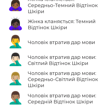
🙇🏾‍♀️
Середньо-Темний Відтінок
Шкіри
🙇🏿‍♀️
Жінка кланяється: Темний
Відтінок Шкіри
🤦‍♂️
Чоловік втратив дар мови
🤦🏻‍♂️
Чоловік втратив дар мови:
Світлий Відтінок Шкіри
Чоловік втратив дар мови:
🤦🏼‍♂️
Середньо-Світлий Відтінок
Шкіри
🤦🏽‍♂️
Чоловік втратив дар мови:
Середній Відтінок Шкіри