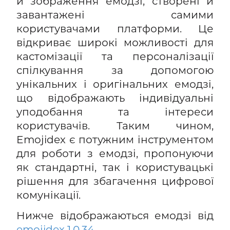
й зображення емодзі, створені й
завантажені самими
користувачами платформи. Це
відкриває широкі можливості для
кастомізації та персоналізації
спілкування за допомогою
унікальних і оригінальних емодзі,
що відображають індивідуальні
уподобання та інтереси
користувачів. Таким чином,
Emojidex є потужним інструментом
для роботи з емодзі, пропонуючи
як стандартні, так і користувацькі
рішення для збагачення цифрової
комунікації.
Нижче відображаються емодзі від
emojidex 1.0.34
.