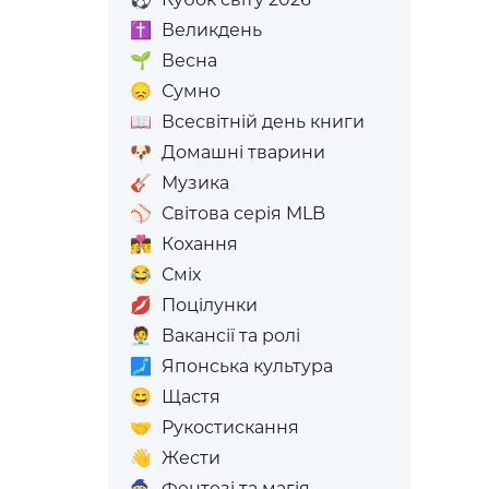
✝️
Великдень
🌱
Весна
😞
Сумно
📖
Всесвітній день книги
🐶
Домашні тварини
🎸
Музика
⚾
Світова серія MLB
👩‍❤️‍💋‍👨
Кохання
😂
Сміх
💋
Поцілунки
🧑‍💼
Вакансії та ролі
🗾
Японська культура
😄
Щастя
🤝
Рукостискання
👋
Жести
🧙
Фентезі та магія