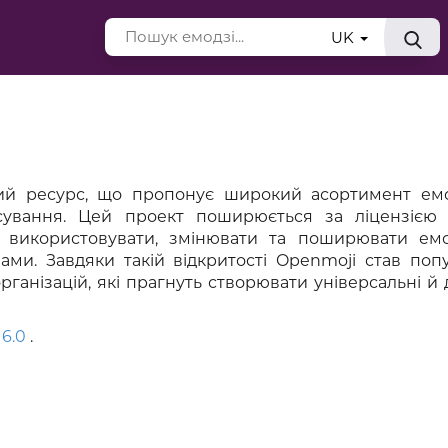
UK
ий ресурс, що пропонує широкий асортимент емо
сування. Цей проект поширюється за ліцензією C
використовувати, змінювати та поширювати емо
ами. Завдяки такій відкритості Openmoji став по
ганізацій, які прагнуть створювати універсальні й 
16.0
.