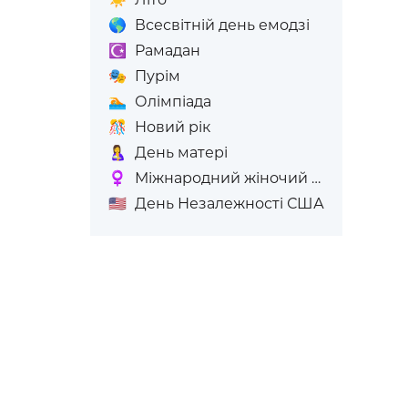
🌎
Всесвітній день емодзі
☪️
Рамадан
🎭
Пурім
🏊
Олімпіада
🎊
Новий рік
🤱
День матері
♀️
Міжнародний жіночий день
🇺🇸
День Незалежності США