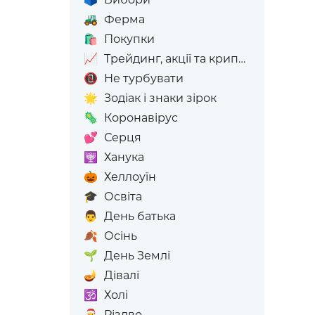
🚜
Ферма
🛍️
Покупки
📈
Трейдинг, акції та криптовалюта
📵
Не турбувати
🌟
Зодіак і знаки зірок
🦠
Коронавірус
💕
Серця
🕎
Ханука
🎃
Хеллоуїн
🎓
Освіта
👨
День батька
🍂
Осінь
🌱
День Землі
🪔
Дівалі
🕉️
Холі
🎅
Різдво