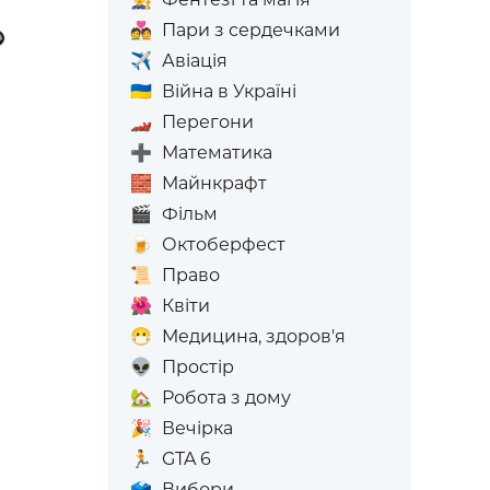
💑
Пари з сердечками
✈️
Авіація
🇺🇦
Війна в Україні
🏎️
Перегони
➕
Математика
🧱
Майнкрафт
🎬
Фільм
🍺
Октоберфест
📜
Право
🌺
Квіти
😷
Медицина, здоров'я
👽
Простір
🏡
Робота з дому
🎉
Вечірка
🏃
GTA 6
🗳️
Вибори