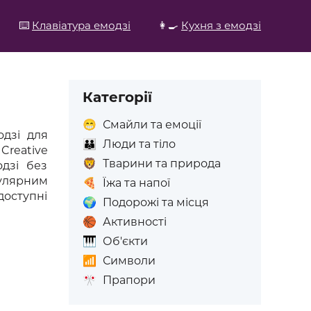
⌨️
Клавіатура емодзі
👩‍🍳
Кухня з емодзі
Категорії
😁
Смайли та емоції
дзі для
👪
Люди та тіло
reative
🦁
Тварини та природа
дзі без
пулярним
🍕
Їжа та напої
доступні
🌍
Подорожі та місця
🏀
Активності
🎹
Об'єкти
📶
Символи
🎌
Прапори