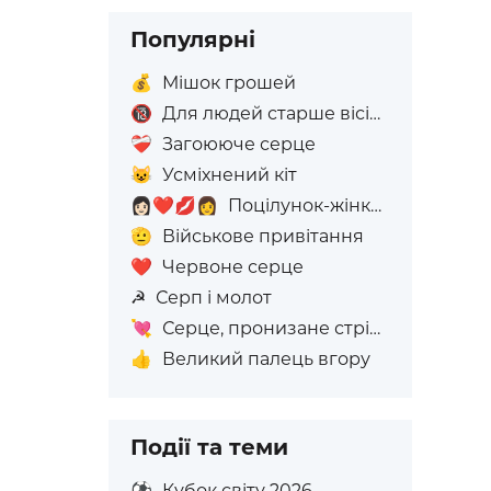
Популярні
💰
Мішок грошей
🔞
Для людей старше вісімнадцяти років
❤️‍🩹
Загоююче серце
😺
Усміхнений кіт
👩🏻‍❤️‍💋‍👩
Поцілунок-жінка: світлий тон шкіри, жінка: Без Відтінку Шкіри
🫡
Військове привітання
❤️
Червоне серце
☭
Серп і молот
💘
Серце, пронизане стрілою
👍
Великий палець вгору
Події та теми
⚽
Кубок світу 2026