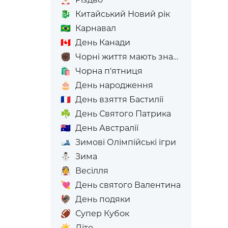
🐉
Китайський Новий рік
🇧🇷
Карнавал
🇨🇦
День Канади
✊🏿
Чорні життя мають значення
🛍️
Чорна п'ятниця
🎂
День народження
🇫🇷
День взяття Бастилії
☘️
День Святого Патрика
🇦🇺
День Австралії
🎿
Зимові Олімпійські ігри
⛄
Зима
👰
Весілля
💘
День святого Валентина
🦃
День подяки
🏈
Супер Кубок
☀️
Літо