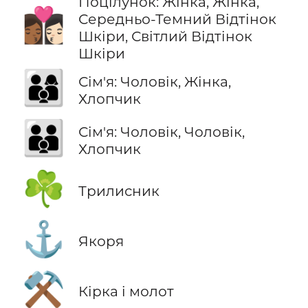
Поцілунок: Жінка, Жінка,
👩🏾‍❤️‍💋‍👩🏻
Середньо-Темний Відтінок
Шкіри, Світлий Відтінок
Шкіри
👨‍👩‍👦
Сім'я: Чоловік, Жінка,
Хлопчик
👨‍👨‍👦
Сім'я: Чоловік, Чоловік,
Хлопчик
☘️
Трилисник
⚓
Якоря
⚒️
Кірка і молот