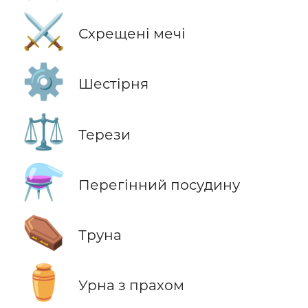
⚔️
Схрещені мечі
⚙️
Шестірня
⚖️
Терези
⚗️
Перегінний посудину
⚰️
Труна
⚱️
Урна з прахом