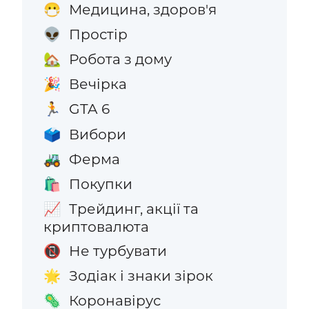
Медицина, здоров'я
😷
Простір
👽
Робота з дому
🏡
Вечірка
🎉
GTA 6
🏃
Вибори
🗳️
Ферма
🚜
Покупки
🛍️
Трейдинг, акції та
📈
криптовалюта
Не турбувати
📵
Зодіак і знаки зірок
🌟
Коронавірус
🦠