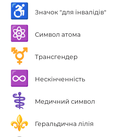
♿
Значок "для інвалідів"
⚛️
Символ атома
⚧️
Трансгендер
♾️
Нескінченність
⚕️
Медичний символ
⚜️
Геральдична лілія