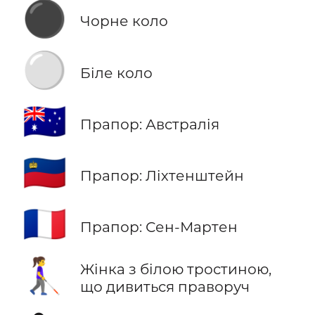
⚫
Чорне коло
⚪
Біле коло
🇦🇺
Прапор: Австралія
🇱🇮
Прапор: Ліхтенштейн
🇲🇫
Прапор: Сен-Мартен
👩‍🦯‍➡️
Жінка з білою тростиною,
що дивиться праворуч