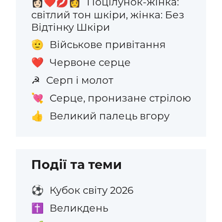
Поцілунок-жінка:
👩🏻‍❤️‍💋‍👩
світлий тон шкіри, жінка: Без
Відтінку Шкіри
Військове привітання
🫡
Червоне серце
❤️
Серп і молот
☭
Серце, пронизане стрілою
💘
Великий палець вгору
👍
Події та теми
Кубок світу 2026
⚽
Великдень
✝️