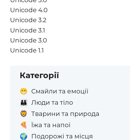
Unicode 4.0
Unicode 3.2
Unicode 3.1
Unicode 3.0
Unicode 1.1
Категорії
Смайли та емоції
😁
Люди та тіло
👪
Тварини та природа
🦁
Їжа та напої
🍕
Подорожі та місця
🌍