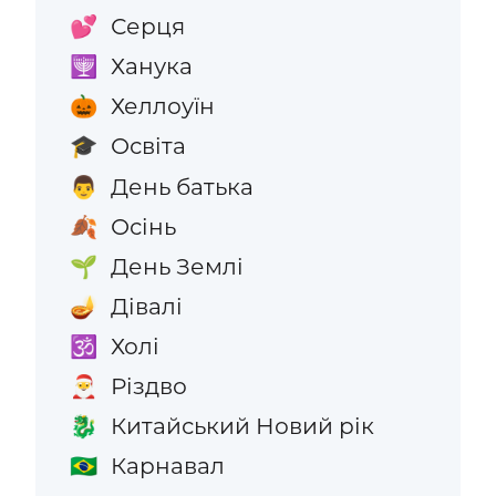
Серця
💕
Ханука
🕎
Хеллоуїн
🎃
Освіта
🎓
День батька
👨
Осінь
🍂
День Землі
🌱
Дівалі
🪔
Холі
🕉️
Різдво
🎅
Китайський Новий рік
🐉
Карнавал
🇧🇷