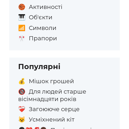
Активності
🏀
Об'єкти
🎹
Символи
📶
Прапори
🎌
Популярні
Мішок грошей
💰
Для людей старше
🔞
вісімнадцяти років
Загоююче серце
❤️‍🩹
Усміхнений кіт
😺