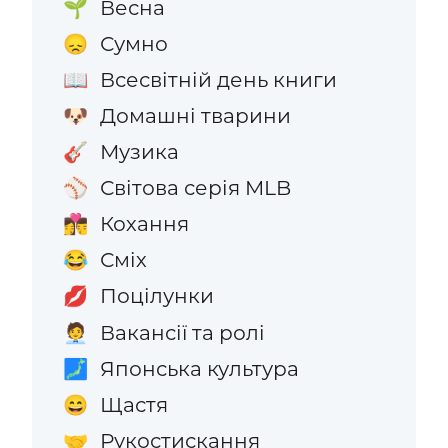
Весна
🌱
Сумно
😞
Всесвітній день книги
📖
Домашні тварини
🐶
Музика
🎸
Світова серія MLB
⚾
Кохання
👩‍❤️‍💋‍👨
Сміх
😂
Поцілунки
💋
Вакансії та ролі
🧑‍💼
Японська культура
🗾
Щастя
😄
Рукостискання
🤝