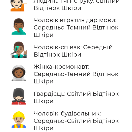
💁🏻
Людина тягне руку: Світлий
Відтінок Шкіри
Чоловік втратив дар мови:
🤦🏾‍♂️
Середньо-Темний Відтінок
Шкіри
👨🏽‍🎤
Чоловік-співак: Середній
Відтінок Шкіри
Жінка-космонавт:
👩🏾‍🚀
Середньо-Темний Відтінок
Шкіри
💂🏻
Гвардієць: Світлий Відтінок
Шкіри
Чоловік-будівельник:
👷🏼‍♂️
Середньо-Світлий Відтінок
Шкіри