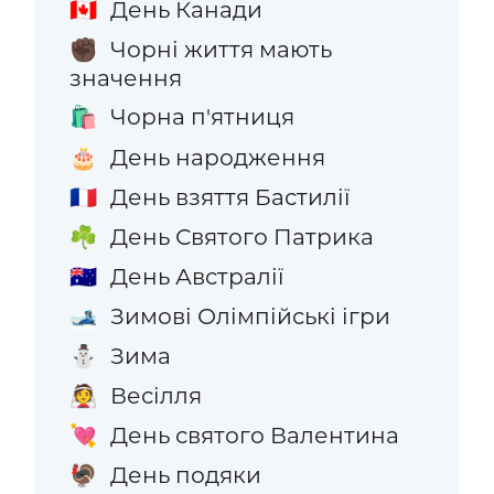
День Канади
🇨🇦
Чорні життя мають
✊🏿
значення
Чорна п'ятниця
🛍️
День народження
🎂
День взяття Бастилії
🇫🇷
День Святого Патрика
☘️
День Австралії
🇦🇺
Зимові Олімпійські ігри
🎿
Зима
⛄
Весілля
👰
День святого Валентина
💘
День подяки
🦃