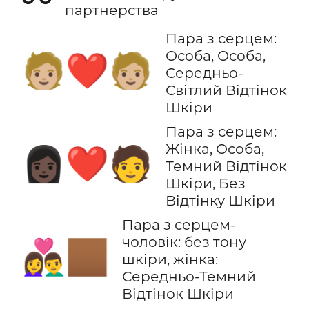
партнерства
Пара з серцем:
Особа, Особа,
🧑🏼‍❤️‍🧑🏼
Середньо-
Світлий Відтінок
Шкіри
Пара з серцем:
Жінка, Особа,
👩🏿‍❤️‍🧑
Темний Відтінок
Шкіри, Без
Відтінку Шкіри
Пара з серцем-
чоловік: без тону
👨‍❤️‍👩🏾
шкіри, жінка:
Середньо-Темний
Відтінок Шкіри