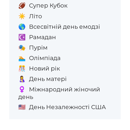
Супер Кубок
🏈
Літо
☀️
Всесвітній день емодзі
🌎
Рамадан
☪️
Пурім
🎭
Олімпіада
🏊
Новий рік
🎊
День матері
🤱
Міжнародний жіночий
♀️
день
День Незалежності США
🇺🇸