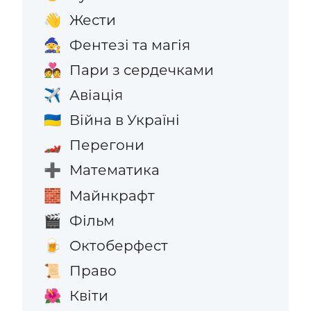
Жести
👋
Фентезі та магія
🧙
Пари з сердечками
💑
Авіація
✈️
Війна в Україні
🇺🇦
Перегони
🏎️
Математика
➕
Майнкрафт
🧱
Фільм
🎬
Октоберфест
🍺
Право
📜
Квіти
🌺