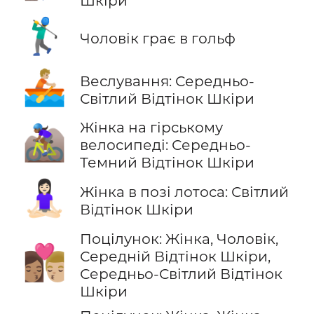
Шкіри
🏌️‍♂️
Чоловік грає в гольф
🚣🏼
Веслування: Середньо-
Світлий Відтінок Шкіри
Жінка на гірському
🚵🏾‍♀️
велосипеді: Середньо-
Темний Відтінок Шкіри
🧘🏻‍♀️
Жінка в позі лотоса: Світлий
Відтінок Шкіри
Поцілунок: Жінка, Чоловік,
👩🏽‍❤️‍💋‍👨🏼
Середній Відтінок Шкіри,
Середньо-Світлий Відтінок
Шкіри