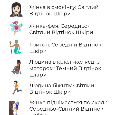
🤵🏻‍♀️
Жінка в смокінгу: Світлий
Відтінок Шкіри
🧚🏼‍♀️
Жінка-фея: Середньо-
Світлий Відтінок Шкіри
🧜🏽‍♂️
Тритон: Середній Відтінок
Шкіри
Людина в кріслі-колясці з
🧑🏿‍🦼
мотором: Темний Відтінок
Шкіри
🏃🏻
Людина біжить: Світлий
Відтінок Шкіри
Жінка піднімається по скелі:
🧗🏼‍♀️
Середньо-Світлий Відтінок