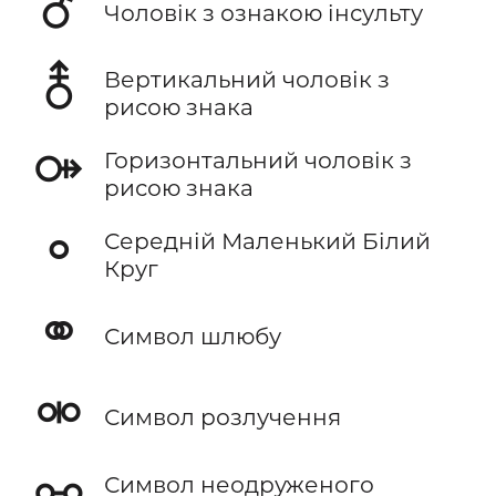
⚦
Чоловік з ознакою інсульту
⚨
Вертикальний чоловік з
рисою знака
⚩
Горизонтальний чоловік з
рисою знака
⚬
Середній Маленький Білий
Круг
⚭
Символ шлюбу
⚮
Символ розлучення
⚯
Символ неодруженого