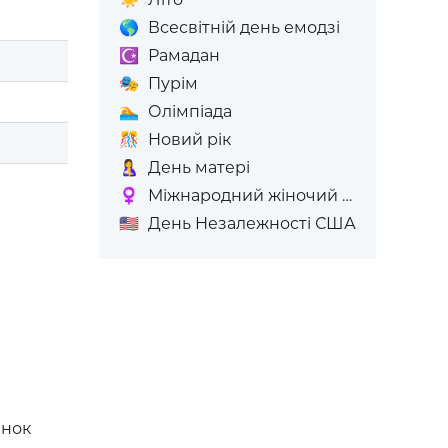
🌎
Всесвітній день емодзі
☪️
Рамадан
🎭
Пурім
🏊
Олімпіада
🎊
Новий рік
🤱
День матері
♀️
Міжнародний жіночий день
🇺🇸
День Незалежності США
інок