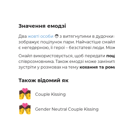
Значення емодзі
Два
жовті особи
🧑 з витягнутими в дудочки
зображує поцілунок пари. Найчастіше смайл 
є негедерною, її герої – безстатеві люди. М
Смайл використовується, щоб передати
поц
співрозмовника. Також емодзі може замінити
зустріти у розмовах на тему
кохання та ром
Також відомий як
💏
Couple Kissing
💏
Gender Neutral Couple Kissing