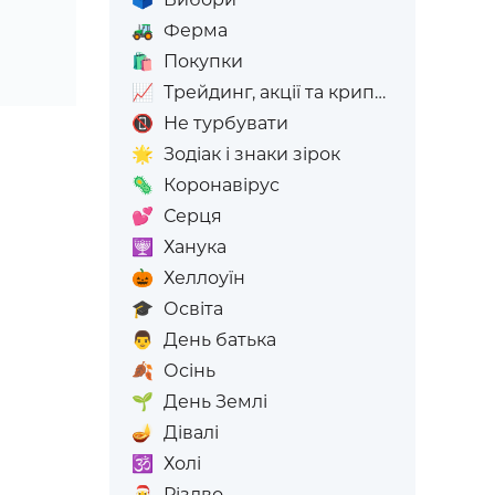
🚜
Ферма
🛍️
Покупки
📈
Трейдинг, акції та криптовалюта
📵
Не турбувати
🌟
Зодіак і знаки зірок
🦠
Коронавірус
💕
Серця
🕎
Ханука
🎃
Хеллоуїн
🎓
Освіта
👨
День батька
🍂
Осінь
🌱
День Землі
🪔
Дівалі
🕉️
Холі
🎅
Різдво