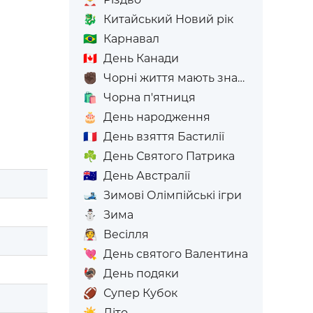
🐉
Китайський Новий рік
🇧🇷
Карнавал
🇨🇦
День Канади
✊🏿
Чорні життя мають значення
🛍️
Чорна п'ятниця
🎂
День народження
🇫🇷
День взяття Бастилії
☘️
День Святого Патрика
🇦🇺
День Австралії
🎿
Зимові Олімпійські ігри
⛄
Зима
👰
Весілля
💘
День святого Валентина
🦃
День подяки
🏈
Супер Кубок
☀️
Літо