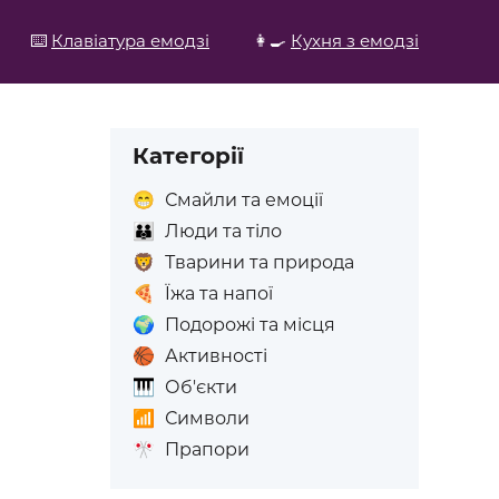
⌨️
Клавіатура емодзі
👩‍🍳
Кухня з емодзі
Категорії
😁
Смайли та емоції
👪
Люди та тіло
🦁
Тварини та природа
🍕
Їжа та напої
🌍
Подорожі та місця
🏀
Активності
🎹
Об'єкти
📶
Символи
🎌
Прапори