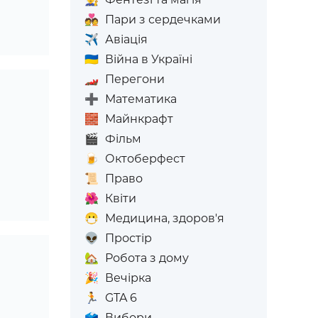
💑
Пари з сердечками
✈️
Авіація
🇺🇦
Війна в Україні
🏎️
Перегони
➕
Математика
🧱
Майнкрафт
🎬
Фільм
🍺
Октоберфест
📜
Право
🌺
Квіти
😷
Медицина, здоров'я
👽
Простір
🏡
Робота з дому
🎉
Вечірка
🏃
GTA 6
🗳️
Вибори