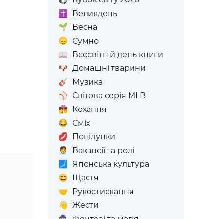
✝️
Великдень
🌱
Весна
😞
Сумно
📖
Всесвітній день книги
🐶
Домашні тварини
🎸
Музика
⚾
Світова серія MLB
👩‍❤️‍💋‍👨
Кохання
😂
Сміх
💋
Поцілунки
🧑‍💼
Вакансії та ролі
🗾
Японська культура
😄
Щастя
🤝
Рукостискання
👋
Жести
🧙
Фентезі та магія