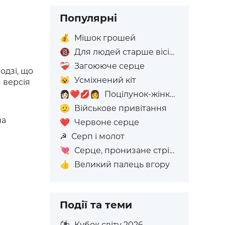
Популярні
💰
Мішок грошей
🔞
Для людей старше вісімнадцяти років
❤️‍🩹
Загоююче серце
одзі, що
😺
Усміхнений кіт
 версія
👩🏻‍❤️‍💋‍👩
Поцілунок-жінка: світлий тон шкіри, жінка: Без Відтінку Шкіри
🫡
Військове привітання
на
❤️
Червоне серце
☭
Серп і молот
💘
Серце, пронизане стрілою
👍
Великий палець вгору
Події та теми
⚽
Кубок світу 2026