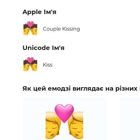
Apple Ім'я
💏
Couple Kissing
Unicode Ім'я
💏
Kiss
Як цей емодзі виглядає на різни