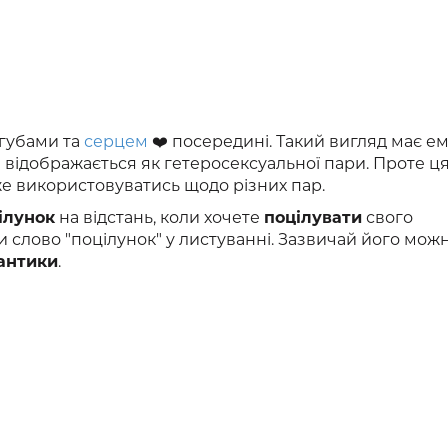
 губами та
серцем
❤️ посередині. Такий вигляд має ем
відображається як гетеросексуальної пари. Проте ця
оже використовуватись щодо різних пар.
ілунок
на відстань, коли хочете
поцілувати
свого
 слово "поцілунок" у листуванні. Зазвичай його мож
антики
.