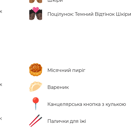
Шкіри
💏🏿
к
Поцілунок: Темний Відтінок Шкір
🥮
Місячний пиріг
🥟
к
Вареник
📍
Канцелярська кнопка з кулькою
🥢
к
Палички для їжі