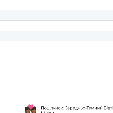
💏🏾
Поцілунок: Середньо-Темний Відт