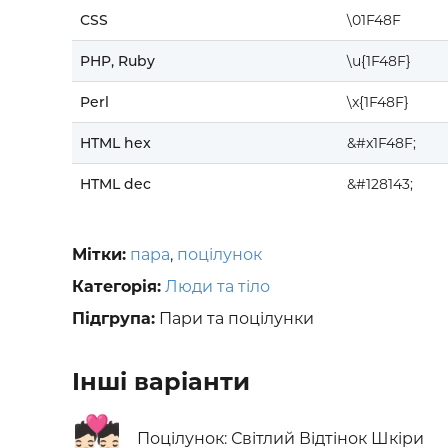
CSS
\01F48F
PHP, Ruby
\u{1F48F}
Perl
\x{1F48F}
HTML hex
&#x1F48F;
HTML dec
&#128143;
Мітки:
пара
,
поцілунок
Категорія:
Люди та тіло
Підгрупа:
Пари та поцілунки
Інші варіанти
💏🏻
Поцілунок: Світлий Відтінок Шкіри