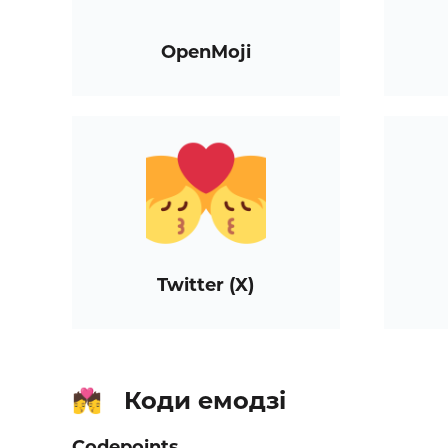
OpenMoji
Twitter (X)
Коди емодзі
💏
Codepoints