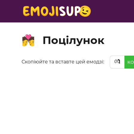
Поцілунок
💏
💏
Скопіюйте та вставте цей емодзі:
КО