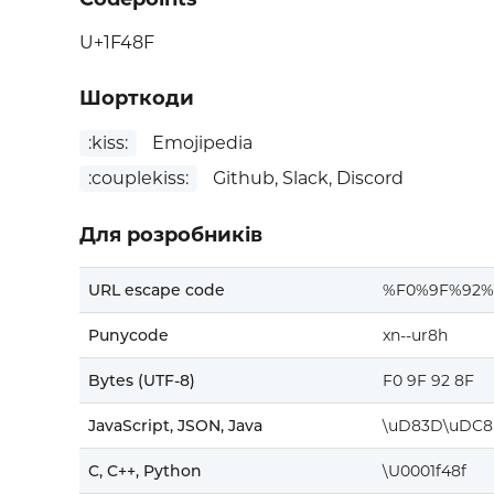
U+1F48F
Шорткоди
:kiss:
Emojipedia
:couplekiss:
Github, Slack, Discord
Для розробників
URL escape code
%F0%9F%92%
Punycode
xn--ur8h
Bytes (UTF-8)
F0 9F 92 8F
JavaScript, JSON, Java
\uD83D\uDC8
C, C++, Python
\U0001f48f