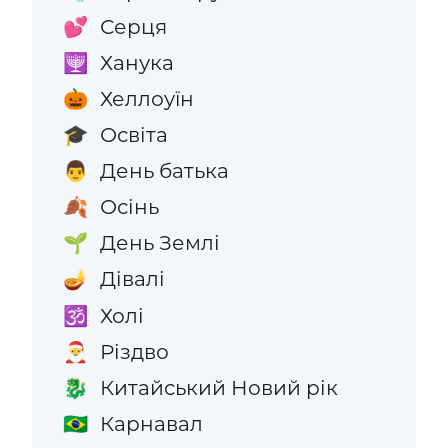
Серця
💕
Ханука
🕎
Хеллоуїн
🎃
Освіта
🎓
День батька
👨
Осінь
🍂
День Землі
🌱
Дівалі
🪔
Холі
🕉️
Різдво
🎅
Китайський Новий рік
🐉
Карнавал
🇧🇷