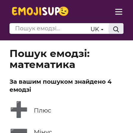
UK
Пошук емодзі:
математика
За вашим пошуком знайдено 4
емодзі
➕
Плюс
➖
Мінус