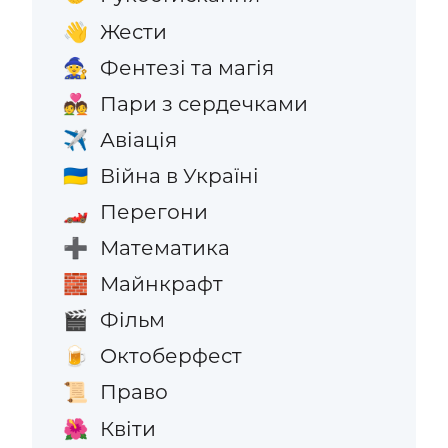
Жести
👋
Фентезі та магія
🧙
Пари з сердечками
💑
Авіація
✈️
Війна в Україні
🇺🇦
Перегони
🏎️
Математика
➕
Майнкрафт
🧱
Фільм
🎬
Октоберфест
🍺
Право
📜
Квіти
🌺