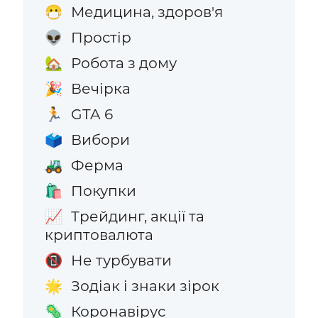
Медицина, здоров'я
😷
Простір
👽
Робота з дому
🏡
Вечірка
🎉
GTA 6
🏃
Вибори
🗳️
Ферма
🚜
Покупки
🛍️
Трейдинг, акції та
📈
криптовалюта
Не турбувати
📵
Зодіак і знаки зірок
🌟
Коронавірус
🦠