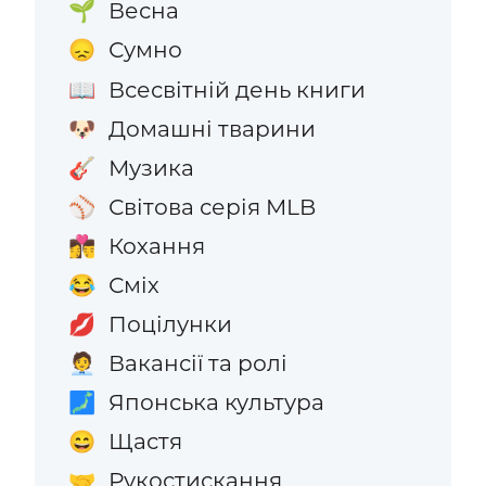
Весна
🌱
Сумно
😞
Всесвітній день книги
📖
Домашні тварини
🐶
Музика
🎸
Світова серія MLB
⚾
Кохання
👩‍❤️‍💋‍👨
Сміх
😂
Поцілунки
💋
Вакансії та ролі
🧑‍💼
Японська культура
🗾
Щастя
😄
Рукостискання
🤝