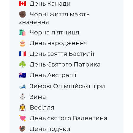
День Канади
🇨🇦
Чорні життя мають
✊🏿
значення
Чорна п'ятниця
🛍️
День народження
🎂
День взяття Бастилії
🇫🇷
День Святого Патрика
☘️
День Австралії
🇦🇺
Зимові Олімпійські ігри
🎿
Зима
⛄
Весілля
👰
День святого Валентина
💘
День подяки
🦃