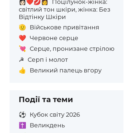
Поцілунок-жінка:
👩🏻‍❤️‍💋‍👩
світлий тон шкіри, жінка: Без
Відтінку Шкіри
Військове привітання
🫡
Червоне серце
❤️
Серце, пронизане стрілою
💘
Серп і молот
☭
Великий палець вгору
👍
Події та теми
Кубок світу 2026
⚽
Великдень
✝️