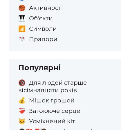
Активності
🏀
Об'єкти
🎹
Символи
📶
Прапори
🎌
Популярні
Для людей старше
🔞
вісімнадцяти років
Мішок грошей
💰
Загоююче серце
❤️‍🩹
Усміхнений кіт
😺