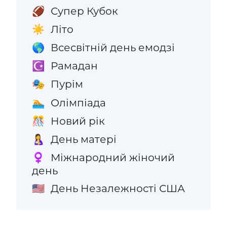
Супер Кубок
🏈
Літо
☀️
Всесвітній день емодзі
🌎
Рамадан
☪️
Пурім
🎭
Олімпіада
🏊
Новий рік
🎊
День матері
🤱
Міжнародний жіночий
♀️
день
День Незалежності США
🇺🇸