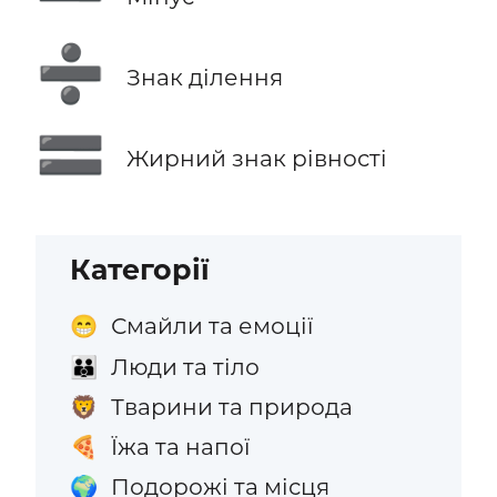
➗
Знак ділення
🟰
Жирний знак рівності
Категорії
Смайли та емоції
😁
Люди та тіло
👪
Тварини та природа
🦁
Їжа та напої
🍕
Подорожі та місця
🌍