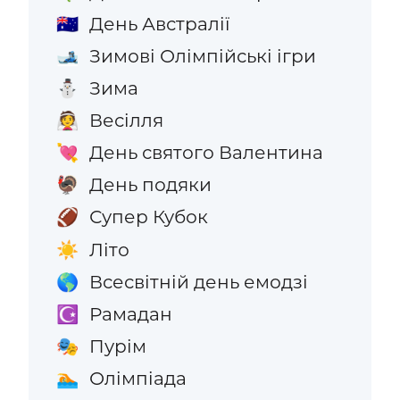
День Австралії
🇦🇺
Зимові Олімпійські ігри
🎿
Зима
⛄
Весілля
👰
День святого Валентина
💘
День подяки
🦃
Супер Кубок
🏈
Літо
☀️
Всесвітній день емодзі
🌎
Рамадан
☪️
Пурім
🎭
Олімпіада
🏊