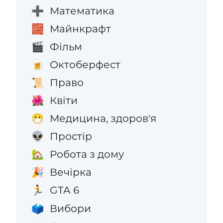
Математика
➕
Майнкрафт
🧱
Фільм
🎬
Октоберфест
🍺
Право
📜
Квіти
🌺
Медицина, здоров'я
😷
Простір
👽
Робота з дому
🏡
Вечірка
🎉
GTA 6
🏃
Вибори
🗳️