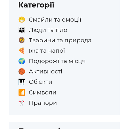
Категорії
Смайли та емоції
😁
Люди та тіло
👪
Тварини та природа
🦁
Їжа та напої
🍕
Подорожі та місця
🌍
Активності
🏀
Об'єкти
🎹
Символи
📶
Прапори
🎌