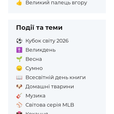
Великий палець вгору
👍
Події та теми
Кубок світу 2026
⚽
Великдень
✝️
Весна
🌱
Сумно
😞
Всесвітній день книги
📖
Домашні тварини
🐶
Музика
🎸
Світова серія MLB
⚾
Кохання