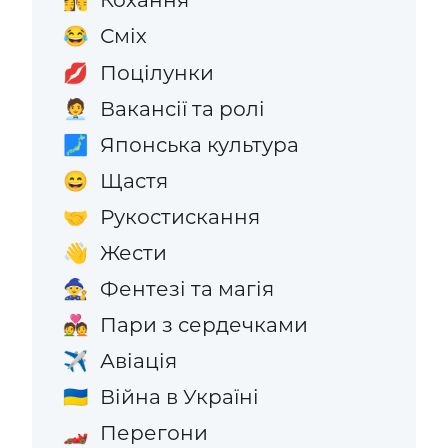
👩‍❤️‍💋‍👨
Сміх
😂
Поцілунки
💋
Вакансії та ролі
🧑‍💼
Японська культура
🗾
Щастя
😄
Рукостискання
🤝
Жести
👋
Фентезі та магія
🧙
Пари з сердечками
💑
Авіація
✈️
Війна в Україні
🇺🇦
Перегони
🏎️