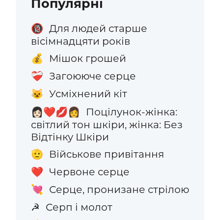
Популярні
Для людей старше
🔞
вісімнадцяти років
Мішок грошей
💰
Загоююче серце
❤️‍🩹
Усміхнений кіт
😺
Поцілунок-жінка:
👩🏻‍❤️‍💋‍👩
світлий тон шкіри, жінка: Без
Відтінку Шкіри
Військове привітання
🫡
Червоне серце
❤️
Серце, пронизане стрілою
💘
Серп і молот
☭