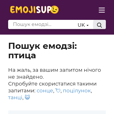
UK
Пошук емодзі:
птица
На жаль, за вашим запитом нічого
не знайдено.
Спробуйте скористатися такими
запитами:
сонце
,
💘
,
поцілунок
,
танці
,
😺