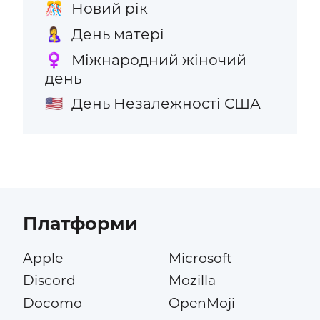
Новий рік
🎊
День матері
🤱
Міжнародний жіночий
♀️
день
День Незалежності США
🇺🇸
Платформи
Apple
Microsoft
Discord
Mozilla
Docomo
OpenMoji