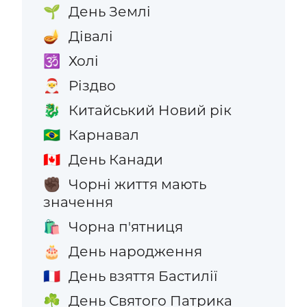
День Землі
🌱
Дівалі
🪔
Холі
🕉️
Різдво
🎅
Китайський Новий рік
🐉
Карнавал
🇧🇷
День Канади
🇨🇦
Чорні життя мають
✊🏿
значення
Чорна п'ятниця
🛍️
День народження
🎂
День взяття Бастилії
🇫🇷
День Святого Патрика
☘️