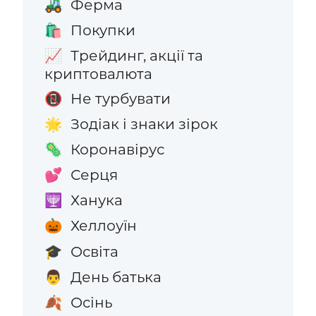
Ферма
🚜
Покупки
🛍️
Трейдинг, акції та
📈
криптовалюта
Не турбувати
📵
Зодіак і знаки зірок
🌟
Коронавірус
🦠
Серця
💕
Ханука
🕎
Хеллоуїн
🎃
Освіта
🎓
День батька
👨
Осінь
🍂