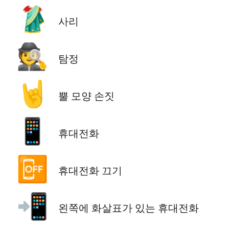
🥻
사리
🕵️
탐정
🤘
뿔 모양 손짓
📱
휴대전화
📴
휴대전화 끄기
📲
왼쪽에 화살표가 있는 휴대전화