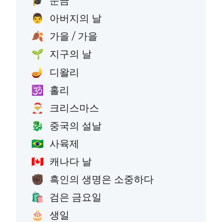
눈금
🎓
아버지의 날
👨
가을 / 가을
🍂
지구의 날
🌱
디왈리
🪔
홀리
🕉️
크리스마스
🎅
중국의 설날
🐉
사육제
🇧🇷
캐나다 날
🇨🇦
흑인의 생명은 소중하다
✊🏿
검은 금요일
🛍️
생일
🎂