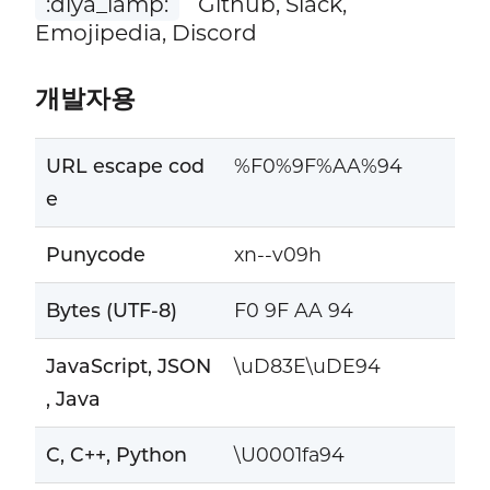
:diya_lamp:
Github, Slack,
Emojipedia, Discord
개발자용
URL escape cod
%F0%9F%AA%94
e
Punycode
xn--v09h
Bytes (UTF-8)
F0 9F AA 94
JavaScript, JSON
\uD83E\uDE94
, Java
C, C++, Python
\U0001fa94