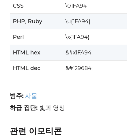
CSS
\01FA94
PHP, Ruby
\u{1FA94}
Perl
\x{1FA94}
HTML hex
&#x1FA94;
HTML dec
&#129684;
범주:
사물
하급 집단:
빛과 영상
관련 이모티콘