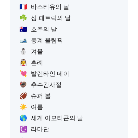
바스티유의 날
🇫🇷
성 패트릭의 날
☘️
호주의 날
🇦🇺
동계 올림픽
🎿
겨울
⛄
혼례
👰
발렌타인 데이
💘
추수감사절
🦃
슈퍼 볼
🏈
여름
☀️
세계 이모티콘의 날
🌎
라마단
☪️