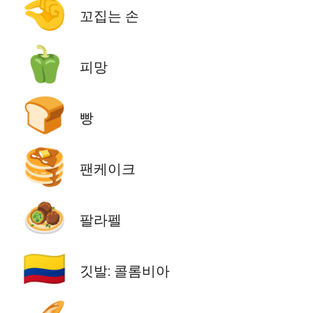
🤏
꼬집는 손
🫑
피망
🍞
빵
🥞
팬케이크
🧆
팔라펠
🇨🇴
깃발: 콜롬비아