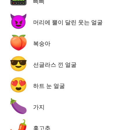
📟
삐삐
😈
머리에 뿔이 달린 웃는 얼굴
🍑
복숭아
😎
선글라스 낀 얼굴
😍
하트 눈 얼굴
🍆
가지
🌶️
홍고추