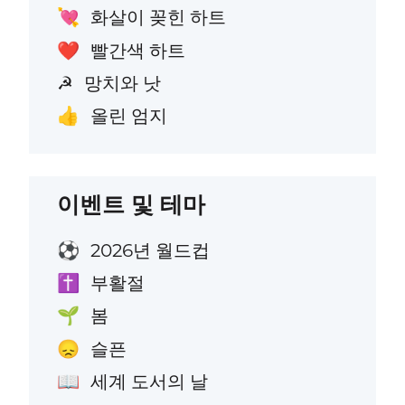
화살이 꽂힌 하트
💘
빨간색 하트
❤️
망치와 낫
☭
올린 엄지
👍
이벤트 및 테마
2026년 월드컵
⚽
부활절
✝️
봄
🌱
슬픈
😞
세계 도서의 날
📖