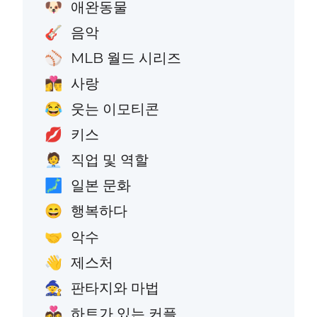
애완동물
🐶
음악
🎸
MLB 월드 시리즈
⚾
사랑
👩‍❤️‍💋‍👨
웃는 이모티콘
😂
키스
💋
직업 및 역할
🧑‍💼
일본 문화
🗾
행복하다
😄
악수
🤝
제스처
👋
판타지와 마법
🧙
하트가 있는 커플
💑