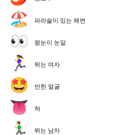
🏖️
파라솔이 있는 해변
👀
왕눈이 눈알
🏃‍♀️
뛰는 여자
🤩
반한 얼굴
👅
혀
🏃‍♂️
뛰는 남자