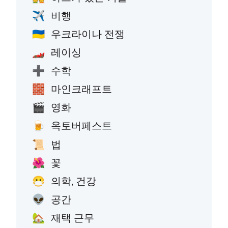
비행
✈️
우크라이나 전쟁
🇺🇦
레이싱
🏎️
수학
➕
마인크래프트
🧱
영화
🎬
옥토버페스트
🍺
법
📜
꽃
🌺
의학, 건강
😷
공간
👽
재택 근무
🏡