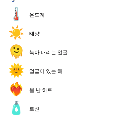
🌡️
온도계
☀️
태양
🫠
녹아 내리는 얼굴
🌞
얼굴이 있는 해
❤️‍🔥
불 난 하트
🧴
로션