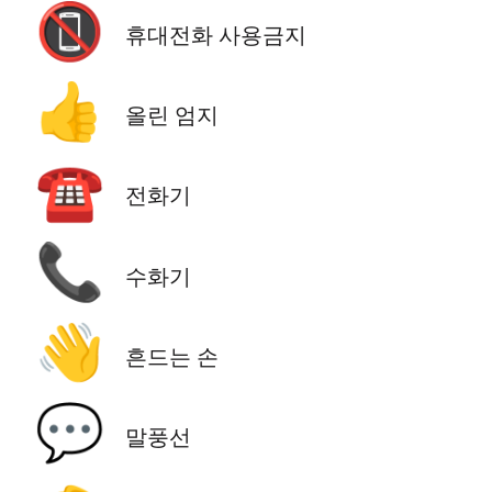
📵
휴대전화 사용금지
👍
올린 엄지
☎️
전화기
📞
수화기
👋
흔드는 손
💬
말풍선