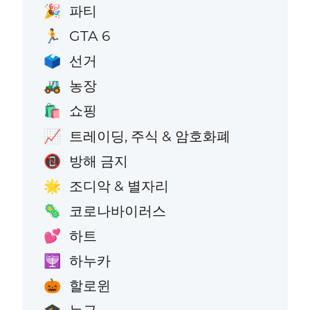
파티
🎉
GTA 6
🏃
선거
🗳️
농장
🚜
쇼핑
🛍️
트레이딩, 주식 & 암호화폐
📈
방해 금지
📵
조디악 & 별자리
🌟
코로나바이러스
🦠
하트
💕
하누카
🕎
할로윈
🎃