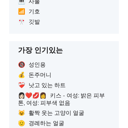
사물
🎹
기호
📶
깃발
🎌
가장 인기있는
성인용
🔞
돈주머니
💰
낫고 있는 하트
❤️‍🩹
키스 - 여성: 밝은 피부
👩🏻‍❤️‍💋‍👩
톤, 여성: 피부색 없음
활짝 웃는 고양이 얼굴
😺
경례하는 얼굴
🫡