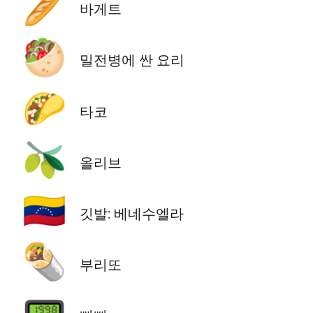
🥖
바게트
🥙
밀전병에 싼 요리
🌮
타코
🫒
올리브
🇻🇪
깃발: 베네수엘라
🌯
부리또