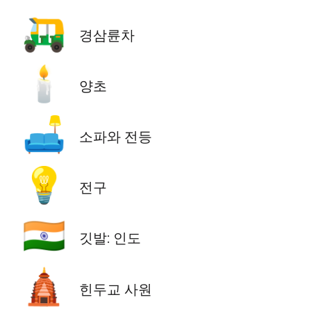
🛺
경삼륜차
🕯️
양초
🛋️
소파와 전등
💡
전구
🇮🇳
깃발: 인도
🛕
힌두교 사원