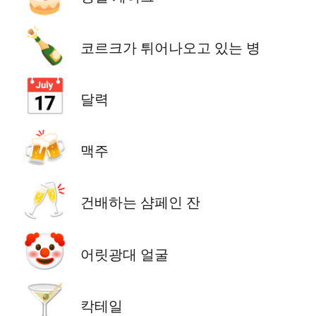
🍾
코르크가 튀어나오고 있는 병
📅
달력
🍻
맥주
🥂
건배하는 샴페인 잔
🤡
어릿광대 얼굴
🍸
칵테일