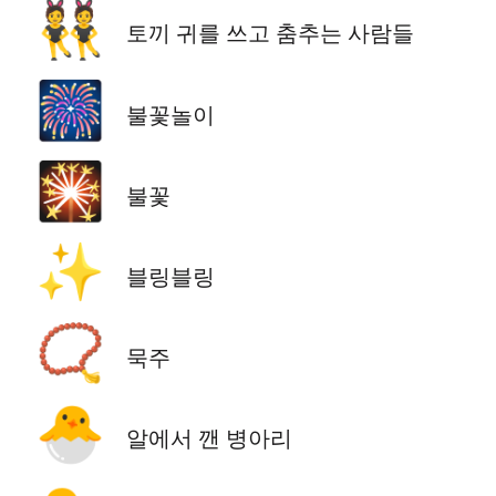
👯
토끼 귀를 쓰고 춤추는 사람들
🎆
불꽃놀이
🎇
불꽃
✨
블링블링
📿
묵주
🐣
알에서 깬 병아리