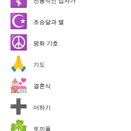
전통적인 십자가
☪️
초승달과 별
☮️
평화 기호
🙏
기도
💒
결혼식
➕
더하기
☘️
토끼풀