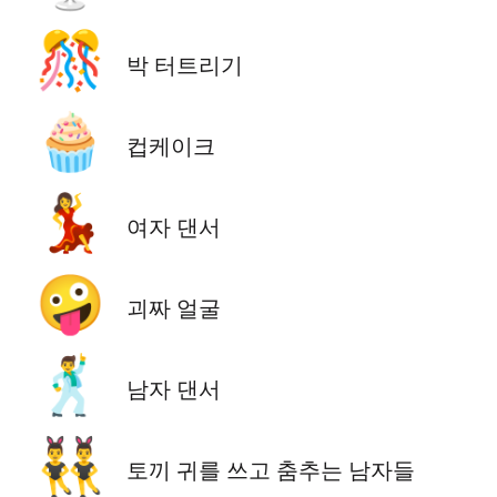
🎊
박 터트리기
🧁
컵케이크
💃
여자 댄서
🤪
괴짜 얼굴
🕺
남자 댄서
👯‍♂️
토끼 귀를 쓰고 춤추는 남자들