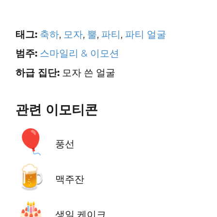
태그:
축하
,
모자
,
뿔
,
파티
,
파티 얼굴
범주:
스마일리 & 이모션
하급 집단:
모자 쓴 얼굴
관련 이모티콘
🎈
풍선
🍺
맥주잔
🎂
생일 케이크