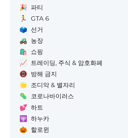
파티
🎉
GTA 6
🏃
선거
🗳️
농장
🚜
쇼핑
🛍️
트레이딩, 주식 & 암호화폐
📈
방해 금지
📵
조디악 & 별자리
🌟
코로나바이러스
🦠
하트
💕
하누카
🕎
할로윈
🎃