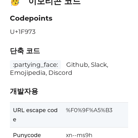
이모티콘 코드
🥳
Codepoints
U+1F973
단축 코드
:partying_face:
Github, Slack,
Emojipedia, Discord
개발자용
URL escape cod
%F0%9F%A5%B3
e
Punycode
xn--ms9h