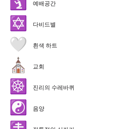
🛐
예배공간
✡️
다비드별
🤍
흰색 하트
⛪
교회
☸️
진리의 수레바퀴
☯️
음양
☦️