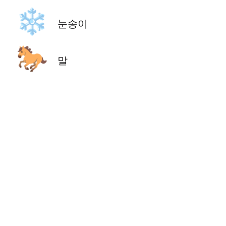
❄️
눈송이
🐎
말