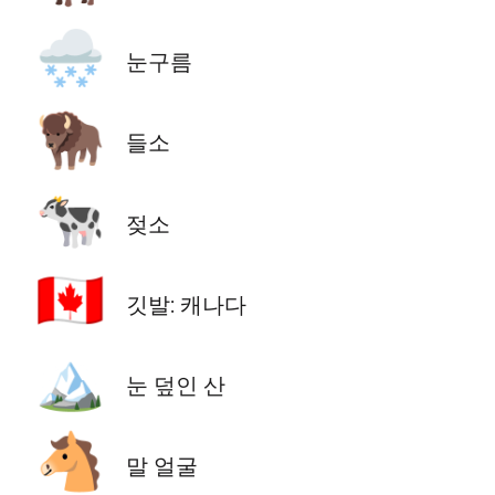
🌨️
눈구름
🦬
들소
🐄
젖소
🇨🇦
깃발: 캐나다
🏔️
눈 덮인 산
🐴
말 얼굴