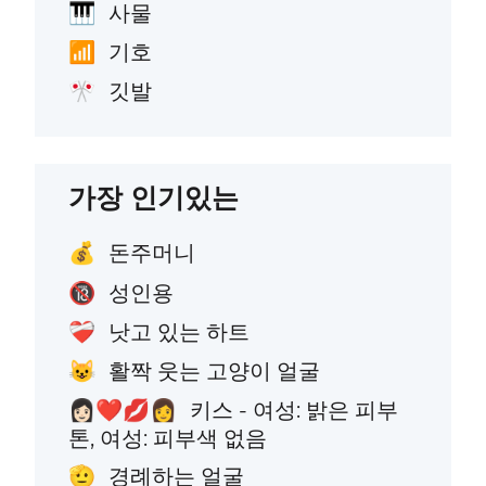
사물
🎹
기호
📶
깃발
🎌
가장 인기있는
돈주머니
💰
성인용
🔞
낫고 있는 하트
❤️‍🩹
활짝 웃는 고양이 얼굴
😺
키스 - 여성: 밝은 피부
👩🏻‍❤️‍💋‍👩
톤, 여성: 피부색 없음
경례하는 얼굴
🫡