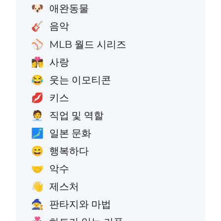
애완동물
🐶
음악
🎸
MLB 월드 시리즈
⚾
사랑
👩‍❤️‍💋‍👨
웃는 이모티콘
😂
키스
💋
직업 및 역할
🧑‍💼
일본 문화
🗾
행복하다
😄
악수
🤝
제스처
👋
판타지와 마법
🧙