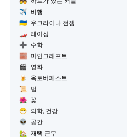
하트가 있는 커플
💑
비행
✈️
우크라이나 전쟁
🇺🇦
레이싱
🏎️
수학
➕
마인크래프트
🧱
영화
🎬
옥토버페스트
🍺
법
📜
꽃
🌺
의학, 건강
😷
공간
👽
재택 근무
🏡