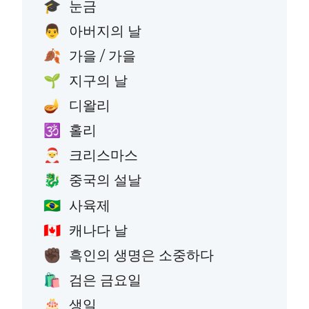
눈금
🎓
아버지의 날
👨
가을 / 가을
🍂
지구의 날
🌱
디왈리
🪔
홀리
🕉️
크리스마스
🎅
중국의 설날
🐉
사육제
🇧🇷
캐나다 날
🇨🇦
흑인의 생명은 소중하다
✊🏿
검은 금요일
🛍️
생일
🎂