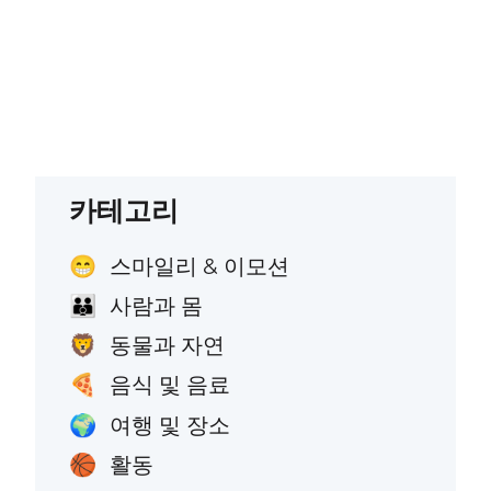
카테고리
스마일리 & 이모션
😁
사람과 몸
👪
동물과 자연
🦁
음식 및 음료
🍕
여행 및 장소
🌍
활동
🏀