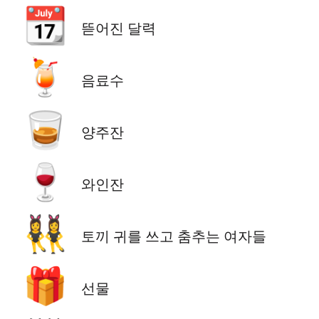
📆
뜯어진 달력
🍹
음료수
🥃
양주잔
🍷
와인잔
👯‍♀️
토끼 귀를 쓰고 춤추는 여자들
🎁
선물