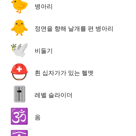
🐤
병아리
🐥
정면을 향해 날개를 편 병아리
🕊️
비둘기
⛑️
흰 십자가가 있는 헬멧
🎚️
레벨 슬라이더
🕉️
옴