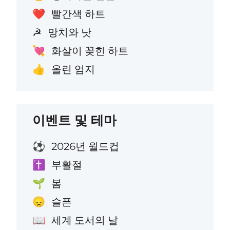
빨간색 하트
❤️
망치와 낫
☭
화살이 꽂힌 하트
💘
올린 엄지
👍
이벤트 및 테마
2026년 월드컵
⚽
부활절
✝️
봄
🌱
슬픈
😞
세계 도서의 날
📖