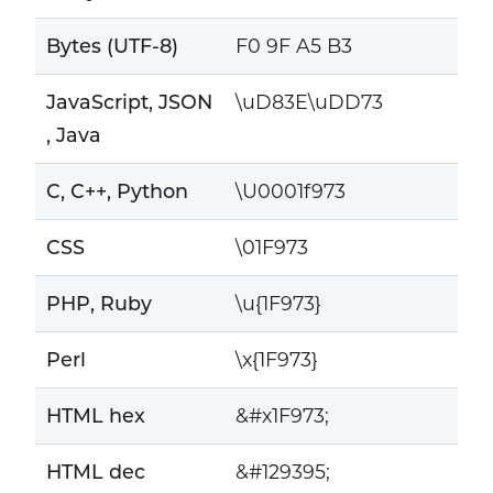
Bytes (UTF-8)
F0 9F A5 B3
JavaScript, JSON
\uD83E\uDD73
, Java
C, C++, Python
\U0001f973
CSS
\01F973
PHP, Ruby
\u{1F973}
Perl
\x{1F973}
HTML hex
&#x1F973;
HTML dec
&#129395;