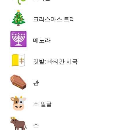
🎄
크리스마스 트리
🕎
메노라
🇻🇦
깃발: 바티칸 시국
⚰️
관
🐮
소 얼굴
🐂
소