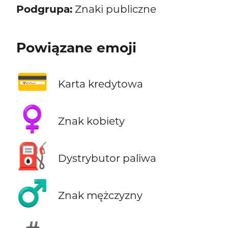
Podgrupa:
Znaki publiczne
Powiązane emoji
💳
Karta kredytowa
♀️
Znak kobiety
⛽
Dystrybutor paliwa
♂️
Znak mężczyzny