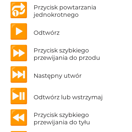
🔂
Przycisk powtarzania
jednokrotnego
▶️
Odtwórz
⏩
Przycisk szybkiego
przewijania do przodu
⏭️
Następny utwór
⏯️
Odtwórz lub wstrzymaj
⏪
Przycisk szybkiego
przewijania do tyłu