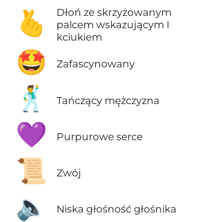
Dłoń ze skrzyżowanym
🫰
palcem wskazującym I
kciukiem
🤩
Zafascynowany
🕺
Tańczący mężczyzna
💜
Purpurowe serce
📜
Zwój
🔈
Niska głośność głośnika