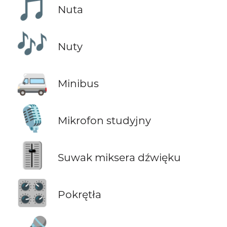
🎵
Nuta
🎶
Nuty
🚐
Minibus
🎙️
Mikrofon studyjny
🎚️
Suwak miksera dźwięku
🎛️
Pokrętła