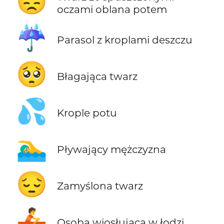
😓
oczami oblana potem
☔
Parasol z kroplami deszczu
🥺
Błagająca twarz
💦
Krople potu
🏊‍♂️
Pływający mężczyzna
😔
Zamyślona twarz
🚣
Osoba wiosłująca w łodzi