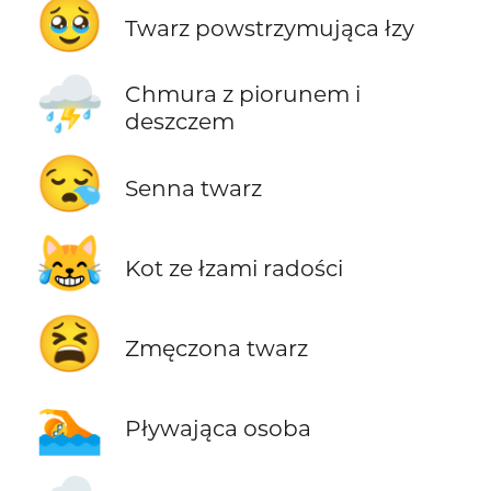
🥹
Twarz powstrzymująca łzy
⛈️
Chmura z piorunem i
deszczem
😪
Senna twarz
😹
Kot ze łzami radości
😫
Zmęczona twarz
🏊
Pływająca osoba