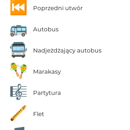
⏮️
Poprzedni utwór
🚌
Autobus
🚍
Nadjeżdżający autobus
🪇
Marakasy
🎼
Partytura
🪈
Flet