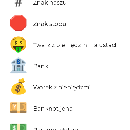
#️
Znak haszu
🛑
Znak stopu
🤑
Twarz z pieniędzmi na ustach
🏦
Bank
💰
Worek z pieniędzmi
💴
Banknot jena
💵
Banknot dolara