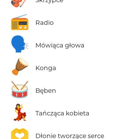
📻
Radio
🗣️
Mówiąca głowa
🪘
Konga
🥁
Bęben
💃
Tańcząca kobieta
🫶
Dłonie tworzące serce