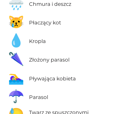
🌧️
Chmura i deszcz
😿
Płaczący kot
💧
Kropla
🌂
Złożony parasol
🏊‍♀️
Pływająca kobieta
☂️
Parasol
Twarz ze spuszczonymi