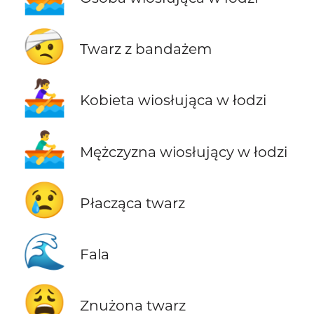
🤕
Twarz z bandażem
🚣‍♀️
Kobieta wiosłująca w łodzi
🚣‍♂️
Mężczyzna wiosłujący w łodzi
😢
Płacząca twarz
🌊
Fala
😩
Znużona twarz