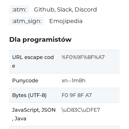
:atm:
Github, Slack, Discord
:atm_sign:
Emojipedia
Dla programistów
URL escape cod
%F0%9F%8F%A7
e
Punycode
xn--1m8h
Bytes (UTF-8)
F0 9F 8F A7
JavaScript, JSON
\uD83C\uDFE7
, Java