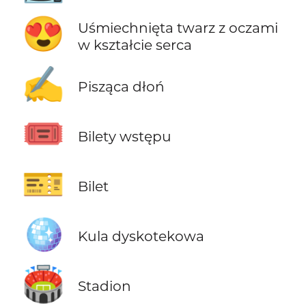
😍
Uśmiechnięta twarz z oczami
w kształcie serca
✍️
Pisząca dłoń
🎟️
Bilety wstępu
🎫
Bilet
🪩
Kula dyskotekowa
🏟️
Stadion