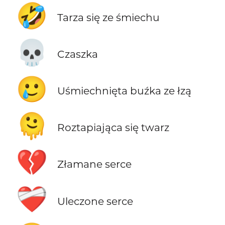
🤣
Tarza się ze śmiechu
💀
Czaszka
🥲
Uśmiechnięta buźka ze łzą
🫠
Roztapiająca się twarz
💔
Złamane serce
❤️‍🩹
Uleczone serce