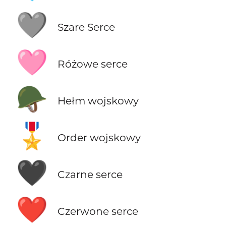
🩶
Szare Serce
🩷
Różowe serce
🪖
Hełm wojskowy
🎖️
Order wojskowy
🖤
Czarne serce
❤️
Czerwone serce