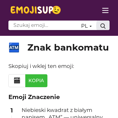
PL
Znak bankomatu
🏧
Skopiuj i wklej ten emoji:
🏧
KOPIA
Emoji Znaczenie
1
Niebieski kwadrat z białym
napisem „ATM” — uniwersalny