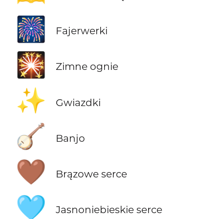
🎆
Fajerwerki
🎇
Zimne ognie
✨
Gwiazdki
🪕
Banjo
🤎
Brązowe serce
🩵
Jasnoniebieskie serce