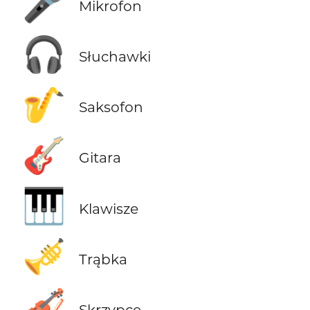
🎤
Mikrofon
🎧
Słuchawki
🎷
Saksofon
🎸
Gitara
🎹
Klawisze
🎺
Trąbka
🎻
Skrzypce