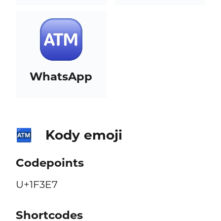
WhatsApp
Kody emoji
🏧
Codepoints
U+1F3E7
Shortcodes