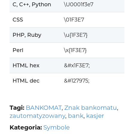
C, C++, Python
\U0001f3e7
CSS
\01F3E7
PHP, Ruby
\u{1F3E7}
Perl
\x{1F3E7}
HTML hex
&#x1F3E7;
HTML dec
&#127975;
Tagi:
BANKOMAT
,
Znak bankomatu
,
zautomatyzowany
,
bank
,
kasjer
Kategoria:
Symbole