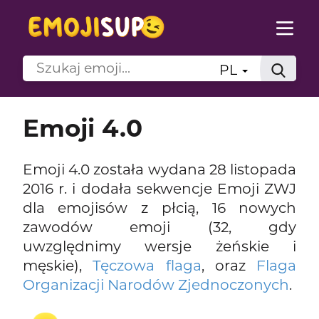
PL
Emoji 4.0
Emoji 4.0 została wydana 28 listopada
2016 r. i dodała sekwencje Emoji ZWJ
dla emojisów z płcią, 16 nowych
zawodów emoji (32, gdy
uwzględnimy wersje żeńskie i
męskie),
Tęczowa flaga
, oraz
Flaga
Organizacji Narodów Zjednoczonych
.