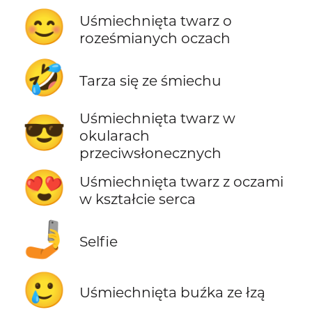
😊
Uśmiechnięta twarz o
roześmianych oczach
🤣
Tarza się ze śmiechu
Uśmiechnięta twarz w
😎
okularach
przeciwsłonecznych
😍
Uśmiechnięta twarz z oczami
w kształcie serca
🤳
Selfie
🥲
Uśmiechnięta buźka ze łzą