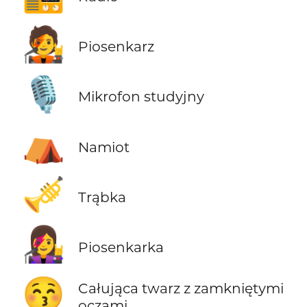
🧑‍🎤
Piosenkarz
🎙️
Mikrofon studyjny
⛺
Namiot
🎺
Trąbka
👩‍🎤
Piosenkarka
😚
Całująca twarz z zamkniętymi
oczami