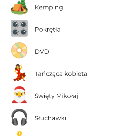
🏕️
Kemping
🎛️
Pokrętła
📀
DVD
💃
Tańcząca kobieta
🎅
Święty Mikołaj
🎧
Słuchawki