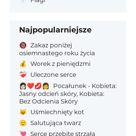
Najpopularniejsze
Zakaz poniżej
🔞
osiemnastego roku życia
Worek z pieniędzmi
💰
Uleczone serce
❤️‍🩹
Pocałunek - Kobieta:
👩🏻‍❤️‍💋‍👩
Jasny odcień skóry, Kobieta:
Bez Odcienia Skóry
Uśmiechnięty kot
😺
Salutująca twarz
🫡
Serce przebite strzałą
💘