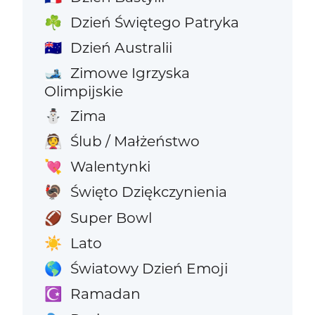
Dzień Świętego Patryka
☘️
Dzień Australii
🇦🇺
Zimowe Igrzyska
🎿
Olimpijskie
Zima
⛄
Ślub / Małżeństwo
👰
Walentynki
💘
Święto Dziękczynienia
🦃
Super Bowl
🏈
Lato
☀️
Światowy Dzień Emoji
🌎
Ramadan
☪️