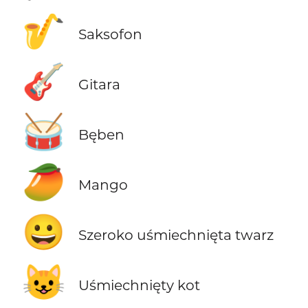
🎷
Saksofon
🎸
Gitara
🥁
Bęben
🥭
Mango
😀
Szeroko uśmiechnięta twarz
😺
Uśmiechnięty kot