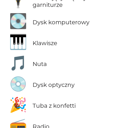
🕴️
garniturze
💽
Dysk komputerowy
🎹
Klawisze
🎵
Nuta
💿
Dysk optyczny
🎉
Tuba z konfetti
📻
Radio