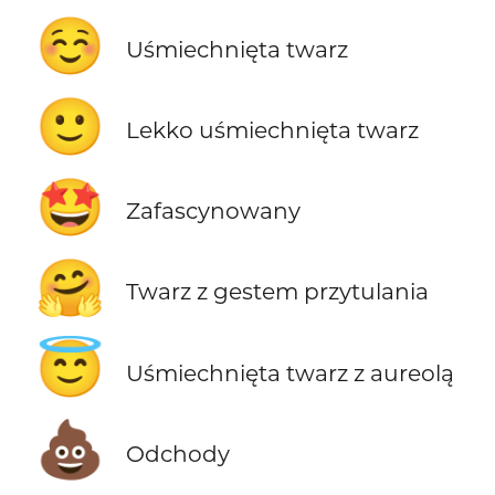
☺️
Uśmiechnięta twarz
🙂
Lekko uśmiechnięta twarz
🤩
Zafascynowany
🤗
Twarz z gestem przytulania
😇
Uśmiechnięta twarz z aureolą
💩
Odchody