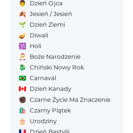
Dzień Ojca
👨
Jesień / Jesień
🍂
Dzień Ziemi
🌱
Diwali
🪔
Holi
🕉️
Boże Narodzenie
🎅
Chiński Nowy Rok
🐉
Carnaval
🇧🇷
Dzień Kanady
🇨🇦
Czarne Życie Ma Znaczenie
✊🏿
Czarny Piątek
🛍️
Urodziny
🎂
Dzień Bastylii
🇫🇷