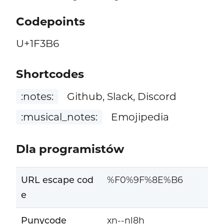
Codepoints
U+1F3B6
Shortcodes
:notes:
Github, Slack, Discord
:musical_notes:
Emojipedia
Dla programistów
URL escape cod
%F0%9F%8E%B6
e
Punycode
xn--nl8h