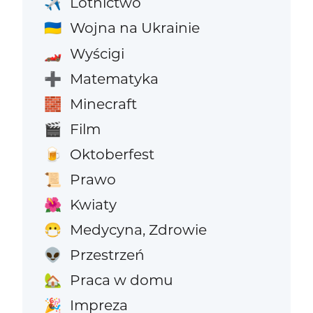
Lotnictwo
✈️
Wojna na Ukrainie
🇺🇦
Wyścigi
🏎️
Matematyka
➕
Minecraft
🧱
Film
🎬
Oktoberfest
🍺
Prawo
📜
Kwiaty
🌺
Medycyna, Zdrowie
😷
Przestrzeń
👽
Praca w domu
🏡
Impreza
🎉