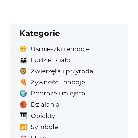
Kategorie
Uśmieszki i emocje
😁
Ludzie i ciało
👪
Zwierzęta i przyroda
🦁
Żywność i napoje
🍕
Podróże i miejsca
🌍
Działania
🏀
Obiekty
🎹
Symbole
📶
Flagi
🎌