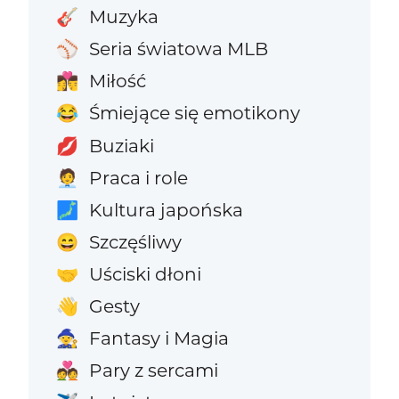
Muzyka
🎸
Seria światowa MLB
⚾
Miłość
👩‍❤️‍💋‍👨
Śmiejące się emotikony
😂
Buziaki
💋
Praca i role
🧑‍💼
Kultura japońska
🗾
Szczęśliwy
😄
Uściski dłoni
🤝
Gesty
👋
Fantasy i Magia
🧙
Pary z sercami
💑