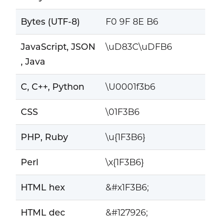
Bytes (UTF-8)
F0 9F 8E B6
JavaScript, JSON
\uD83C\uDFB6
, Java
C, C++, Python
\U0001f3b6
CSS
\01F3B6
PHP, Ruby
\u{1F3B6}
Perl
\x{1F3B6}
HTML hex
&#x1F3B6;
HTML dec
&#127926;