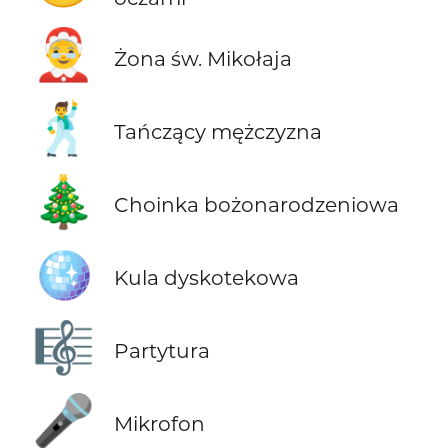
🤶
Żona św. Mikołaja
🕺
Tańczący mężczyzna
🎄
Choinka bożonarodzeniowa
🪩
Kula dyskotekowa
🎼
Partytura
🎤
Mikrofon