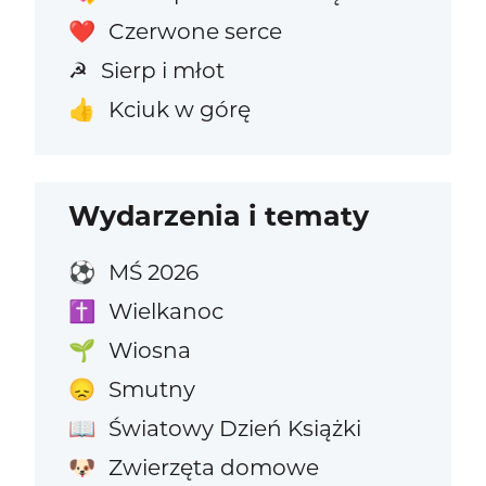
Czerwone serce
❤️
Sierp i młot
☭
Kciuk w górę
👍
Wydarzenia i tematy
MŚ 2026
⚽
Wielkanoc
✝️
Wiosna
🌱
Smutny
😞
Światowy Dzień Książki
📖
Zwierzęta domowe
🐶