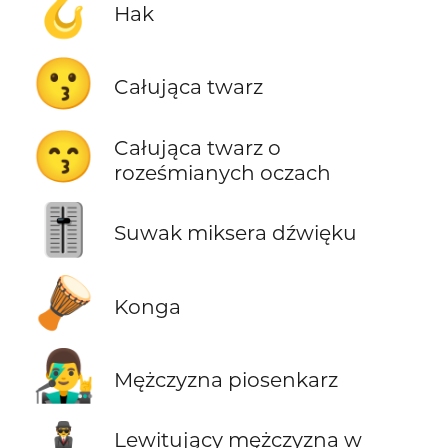
🪝
Hak
😗
Całująca twarz
😙
Całująca twarz o
roześmianych oczach
🎚️
Suwak miksera dźwięku
🪘
Konga
👨‍🎤
Mężczyzna piosenkarz
Lewitujący mężczyzna w