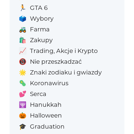
GTA 6
🏃
Wybory
🗳️
Farma
🚜
Zakupy
🛍️
Trading, Akcje i Krypto
📈
Nie przeszkadzać
📵
Znaki zodiaku i gwiazdy
🌟
Koronawirus
🦠
Serca
💕
Hanukkah
🕎
Halloween
🎃
Graduation
🎓