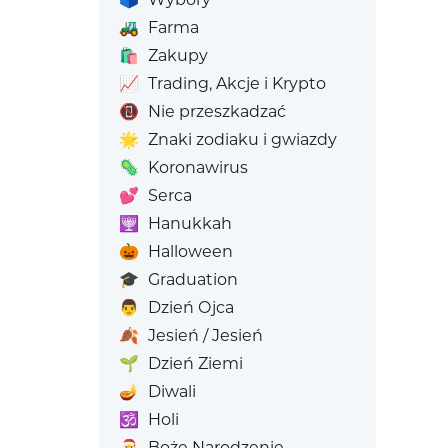
🚜
Farma
🛍️
Zakupy
📈
Trading, Akcje i Krypto
📵
Nie przeszkadzać
🌟
Znaki zodiaku i gwiazdy
🦠
Koronawirus
💕
Serca
🕎
Hanukkah
🎃
Halloween
🎓
Graduation
👨
Dzień Ojca
🍂
Jesień / Jesień
🌱
Dzień Ziemi
🪔
Diwali
🕉️
Holi
🎅
Boże Narodzenie