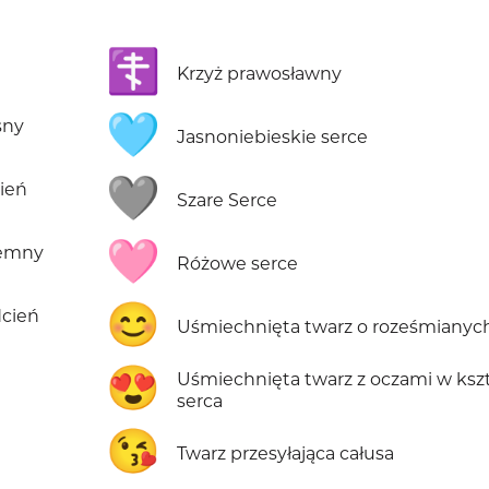
☦️
Krzyż prawosławny
🩵
sny
Jasnoniebieskie serce
🩶
ień
Szare Serce
🩷
iemny
Różowe serce
😊
dcień
Uśmiechnięta twarz o roześmianyc
😍
Uśmiechnięta twarz z oczami w kszt
serca
😘
Twarz przesyłająca całusa