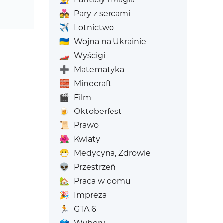
💑
Pary z sercami
✈️
Lotnictwo
🇺🇦
Wojna na Ukrainie
🏎️
Wyścigi
➕
Matematyka
🧱
Minecraft
🎬
Film
🍺
Oktoberfest
📜
Prawo
🌺
Kwiaty
😷
Medycyna, Zdrowie
👽
Przestrzeń
🏡
Praca w domu
🎉
Impreza
🏃
GTA 6
🗳️
Wybory