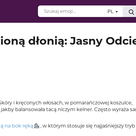
PL
oną dłonią: Jasny Odci
kóry i kręconych włosach, w pomarańczowej koszulce,
 jakby balansowała tacą niczym kelner. Często wyraża s
ą na bok ręką
💁 , w którym stosuje się najjaśniejszy tryb