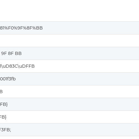
81%F0%9F%8F%BB
0 9F 8F BB
1\uD83C\uDFFB
001f3fb
FB
3FB}
3FB}
F3FB;