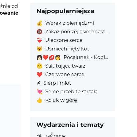
eżnie od
Najpopularniejsze
sowanie
💰
Worek z pieniędzmi
🔞
Zakaz poniżej osiemnastego roku życia
❤️‍🩹
Uleczone serce
😺
Uśmiechnięty kot
👩🏻‍❤️‍💋‍👩
Pocałunek - Kobieta: Jasny odcień skóry, Kobieta: Bez Odcienia Skóry
🫡
Salutująca twarz
❤️
Czerwone serce
☭
Sierp i młot
💘
Serce przebite strzałą
👍
Kciuk w górę
Wydarzenia i tematy
⚽
MŚ 2026