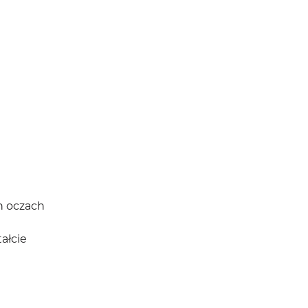
h oczach
ałcie