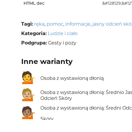
HTML dec
&#128129;&#12
Tagi:
ręka
,
pomoc
,
informacje
,
jasny odcień skó
Kategoria:
Ludzie i ciało
Podgrupa:
Gesty i pozy
Inne warianty
💁
Osoba z wystawioną dłonią
💁🏼
Osoba z wystawioną dłonią: Średnio Ja
Odcień Skóry
Osoba z wystawioną dłonią: Średni Odc
💁🏽
Skóry