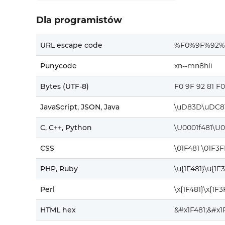
Dla programistów
URL escape code
%F0%9F%92%
Punycode
xn--mn8hli
Bytes (UTF-8)
F0 9F 92 81 F
JavaScript, JSON, Java
\uD83D\uDC8
C, C++, Python
\U0001f481\U0
CSS
\01F481 \01F3
PHP, Ruby
\u{1F481}\u{1F
Perl
\x{1F481}\x{1F
HTML hex
&#x1F481;&#x1