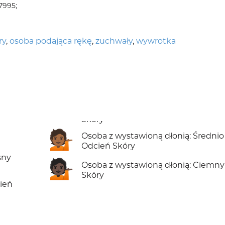
7995;
ry
,
osoba podająca rękę
,
zuchwały
,
wywrotka
💁🏾
Osoba z wystawioną dłonią: Średni
Odcień Skóry
sny
💁🏿
Osoba z wystawioną dłonią: Ciemn
Skóry
ień