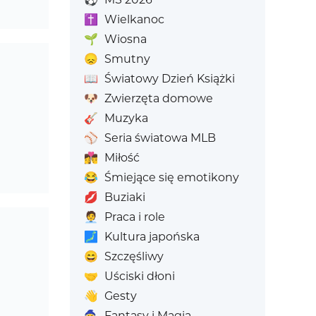
✝️
Wielkanoc
🌱
Wiosna
😞
Smutny
📖
Światowy Dzień Książki
🐶
Zwierzęta domowe
🎸
Muzyka
⚾
Seria światowa MLB
👩‍❤️‍💋‍👨
Miłość
😂
Śmiejące się emotikony
💋
Buziaki
🧑‍💼
Praca i role
🗾
Kultura japońska
😄
Szczęśliwy
🤝
Uściski dłoni
👋
Gesty
🧙
Fantasy i Magia