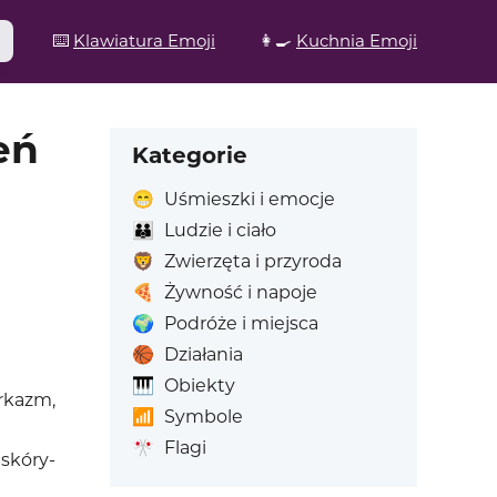
⌨️
Klawiatura Emoji
👩‍🍳
Kuchnia Emoji
eń
Kategorie
😁
Uśmieszki i emocje
👪
Ludzie i ciało
🦁
Zwierzęta i przyroda
🍕
Żywność i napoje
🌍
Podróże i miejsca
🏀
Działania
🎹
Obiekty
arkazm,
📶
Symbole
🎌
Flagi
 skóry-