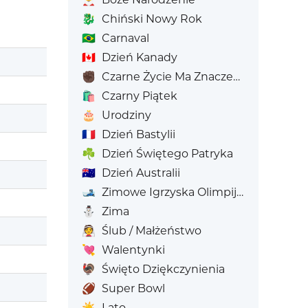
🐉
Chiński Nowy Rok
🇧🇷
Carnaval
🇨🇦
Dzień Kanady
✊🏿
Czarne Życie Ma Znaczenie
🛍️
Czarny Piątek
🎂
Urodziny
🇫🇷
Dzień Bastylii
☘️
Dzień Świętego Patryka
🇦🇺
Dzień Australii
🎿
Zimowe Igrzyska Olimpijskie
⛄
Zima
👰
Ślub / Małżeństwo
💘
Walentynki
🦃
Święto Dziękczynienia
🏈
Super Bowl
☀️
Lato