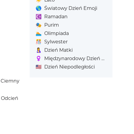
🌎
Światowy Dzień Emoji
☪️
Ramadan
🎭
Purim
🏊
Olimpiada
🎊
Sylwester
🤱
Dzień Matki
♀️
Międzynarodowy Dzień Kobiet
🇺🇸
Dzień Niepodległości
o Ciemny
y Odcień