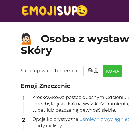
Osoba z wystawi
💁🏻
Skóry
💁🏻
Skopiuj i wklej ten emoji:
KOPIA
Emoji Znaczenie
1
Kreskówkowa postać o Jasnym Odcieniu S
przechylająca dłoń na wysokości ramienia,
tupet lub bezczelną pewność siebie.
2
Opcja kolorystyczna
uśmiech z wyciągnięt
blady cielisty.