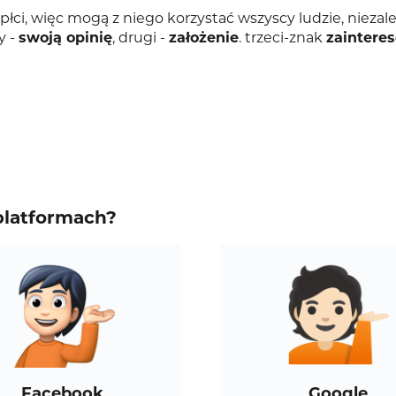
łci, więc mogą z niego korzystać wszyscy ludzie, niezal
y -
swoją opinię
, drugi -
założenie
. trzeci-znak
zaintere
platformach?
Facebook
Google