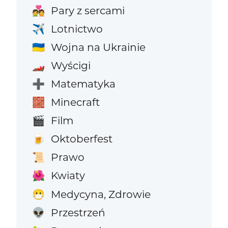
Pary z sercami
💑
Lotnictwo
✈️
Wojna na Ukrainie
🇺🇦
Wyścigi
🏎️
Matematyka
➕
Minecraft
🧱
Film
🎬
Oktoberfest
🍺
Prawo
📜
Kwiaty
🌺
Medycyna, Zdrowie
😷
Przestrzeń
👽