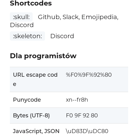
Shortcodes
:skull:
Github, Slack, Emojipedia,
Discord
:skeleton:
Discord
Dla programistów
URL escape cod
%F0%9F%92%80
e
Punycode
xn--fr8h
Bytes (UTF-8)
F0 9F 92 80
JavaScript, JSON
\uD83D\uDC80