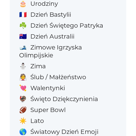
Urodziny
🎂
Dzień Bastylii
🇫🇷
Dzień Świętego Patryka
☘️
Dzień Australii
🇦🇺
Zimowe Igrzyska
🎿
Olimpijskie
Zima
⛄
Ślub / Małżeństwo
👰
Walentynki
💘
Święto Dziękczynienia
🦃
Super Bowl
🏈
Lato
☀️
Światowy Dzień Emoji
🌎