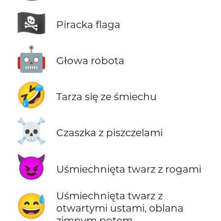
🏴‍☠️
Piracka flaga
🤖
Głowa robota
🤣
Tarza się ze śmiechu
☠️
Czaszka z piszczelami
😈
Uśmiechnięta twarz z rogami
Uśmiechnięta twarz z
😅
otwartymi ustami, oblana
zimnym potem