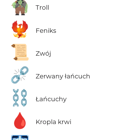
🧌
Troll
🐦‍🔥
Feniks
📜
Zwój
⛓️‍💥
Zerwany łańcuch
⛓️
Łańcuchy
🩸
Kropla krwi