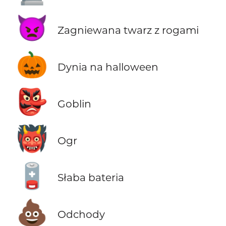
👿
Zagniewana twarz z rogami
🎃
Dynia na halloween
👺
Goblin
👹
Ogr
🪫
Słaba bateria
💩
Odchody