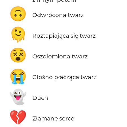
🙃
Odwrócona twarz
🫠
Roztapiająca się twarz
😵
Oszołomiona twarz
😭
Głośno płacząca twarz
👻
Duch
💔
Złamane serce