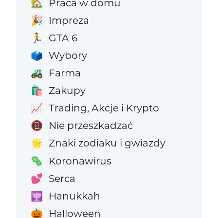
Praca w domu
🏡
Impreza
🎉
GTA 6
🏃
Wybory
🗳️
Farma
🚜
Zakupy
🛍️
Trading, Akcje i Krypto
📈
Nie przeszkadzać
📵
Znaki zodiaku i gwiazdy
🌟
Koronawirus
🦠
Serca
💕
Hanukkah
🕎
Halloween
🎃