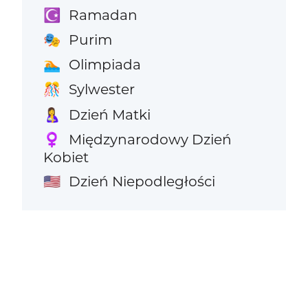
Ramadan
☪️
Purim
🎭
Olimpiada
🏊
Sylwester
🎊
Dzień Matki
🤱
Międzynarodowy Dzień
♀️
Kobiet
Dzień Niepodległości
🇺🇸