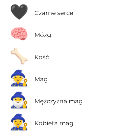
🖤
Czarne serce
🧠
Mózg
🦴
Kość
🧙
Mag
🧙‍♂️
Mężczyzna mag
🧙‍♀️
Kobieta mag