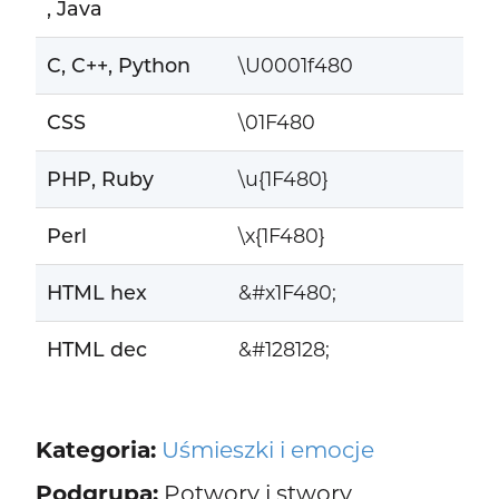
, Java
C, C++, Python
\U0001f480
CSS
\01F480
PHP, Ruby
\u{1F480}
Perl
\x{1F480}
HTML hex
&#x1F480;
HTML dec
&#128128;
Kategoria:
Uśmieszki i emocje
Podgrupa:
Potwory i stwory