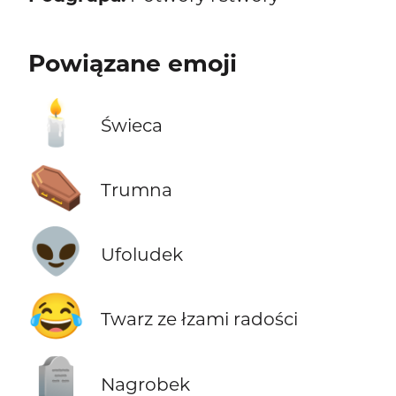
Powiązane emoji
🕯️
Świeca
⚰️
Trumna
👽
Ufoludek
😂
Twarz ze łzami radości
🪦
Nagrobek