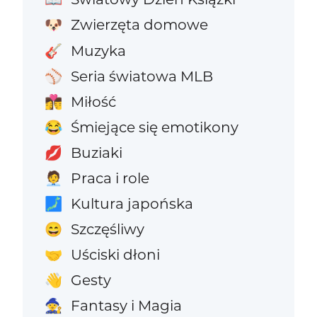
Zwierzęta domowe
🐶
Muzyka
🎸
Seria światowa MLB
⚾
Miłość
👩‍❤️‍💋‍👨
Śmiejące się emotikony
😂
Buziaki
💋
Praca i role
🧑‍💼
Kultura japońska
🗾
Szczęśliwy
😄
Uściski dłoni
🤝
Gesty
👋
Fantasy i Magia
🧙