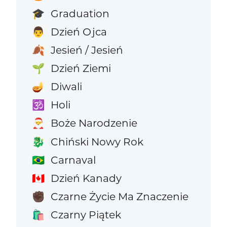
Graduation
🎓
Dzień Ojca
👨
Jesień / Jesień
🍂
Dzień Ziemi
🌱
Diwali
🪔
Holi
🕉️
Boże Narodzenie
🎅
Chiński Nowy Rok
🐉
Carnaval
🇧🇷
Dzień Kanady
🇨🇦
Czarne Życie Ma Znaczenie
✊🏿
Czarny Piątek
🛍️