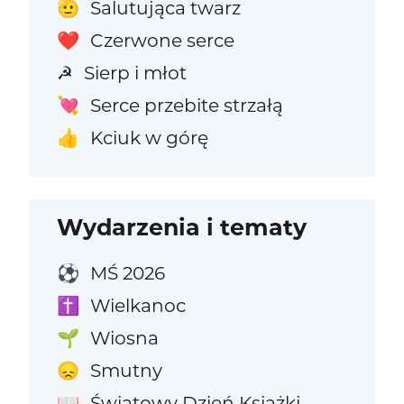
Salutująca twarz
🫡
Czerwone serce
❤️
Sierp i młot
☭
Serce przebite strzałą
💘
Kciuk w górę
👍
Wydarzenia i tematy
MŚ 2026
⚽
Wielkanoc
✝️
Wiosna
🌱
Smutny
😞
Światowy Dzień Książki
📖