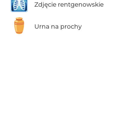
🩻
Zdjęcie rentgenowskie
⚱️
Urna na prochy