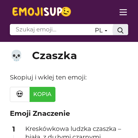
PL
Czaszka
💀
Skopiuj i wklej ten emoji:
💀
KOPIA
Emoji Znaczenie
1
Kreskówkowa ludzka czaszka –
biała, z dużymi czarnymi