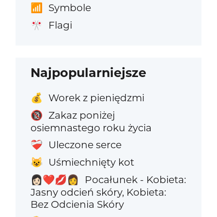
Symbole
📶
Flagi
🎌
Najpopularniejsze
Worek z pieniędzmi
💰
Zakaz poniżej
🔞
osiemnastego roku życia
Uleczone serce
❤️‍🩹
Uśmiechnięty kot
😺
Pocałunek - Kobieta:
👩🏻‍❤️‍💋‍👩
Jasny odcień skóry, Kobieta:
Bez Odcienia Skóry