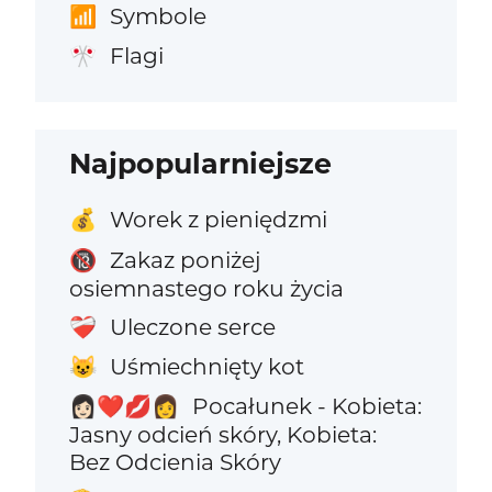
Symbole
📶
Flagi
🎌
Najpopularniejsze
Worek z pieniędzmi
💰
Zakaz poniżej
🔞
osiemnastego roku życia
Uleczone serce
❤️‍🩹
Uśmiechnięty kot
😺
Pocałunek - Kobieta:
👩🏻‍❤️‍💋‍👩
Jasny odcień skóry, Kobieta:
Bez Odcienia Skóry