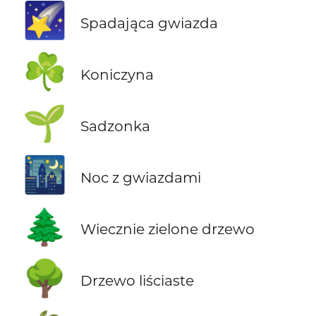
🌠
Spadająca gwiazda
☘️
Koniczyna
🌱
Sadzonka
🌃
Noc z gwiazdami
🌲
Wiecznie zielone drzewo
🌳
Drzewo liściaste