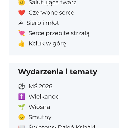
Salutująca twarz
🫡
Czerwone serce
❤️
Sierp i młot
☭
Serce przebite strzałą
💘
Kciuk w górę
👍
Wydarzenia i tematy
MŚ 2026
⚽
Wielkanoc
✝️
Wiosna
🌱
Smutny
😞
Światowy Dzień Książki
📖