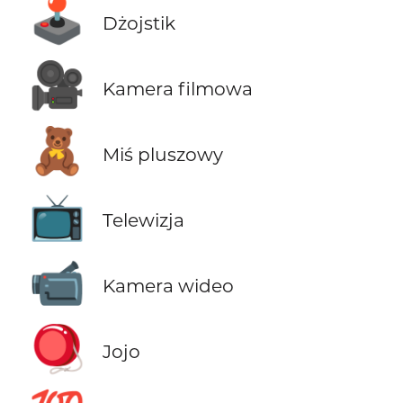
🕹️
Dżojstik
🎥
Kamera filmowa
🧸
Miś pluszowy
📺
Telewizja
📹
Kamera wideo
🪀
Jojo