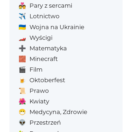
Pary z sercami
💑
Lotnictwo
✈️
Wojna na Ukrainie
🇺🇦
Wyścigi
🏎️
Matematyka
➕
Minecraft
🧱
Film
🎬
Oktoberfest
🍺
Prawo
📜
Kwiaty
🌺
Medycyna, Zdrowie
😷
Przestrzeń
👽