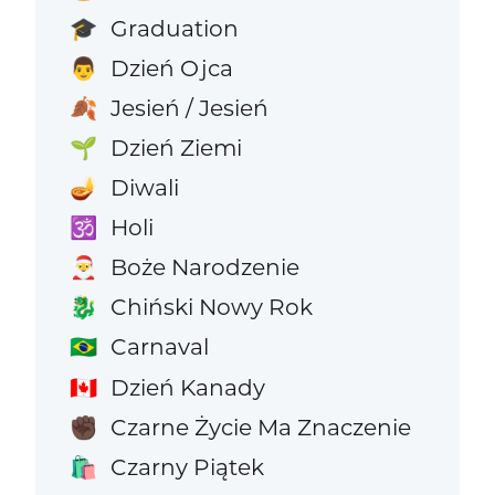
Graduation
🎓
Dzień Ojca
👨
Jesień / Jesień
🍂
Dzień Ziemi
🌱
Diwali
🪔
Holi
🕉️
Boże Narodzenie
🎅
Chiński Nowy Rok
🐉
Carnaval
🇧🇷
Dzień Kanady
🇨🇦
Czarne Życie Ma Znaczenie
✊🏿
Czarny Piątek
🛍️