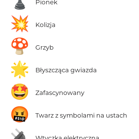
♟️
Pionek
💥
Kolizja
🍄
Grzyb
🌟
Błyszcząca gwiazda
🤩
Zafascynowany
🤬
Twarz z symbolami na ustach
🔌
Wtyczka elektryczna