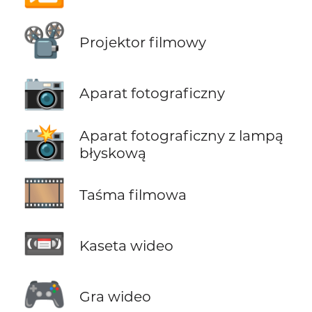
📽️
Projektor filmowy
📷
Aparat fotograficzny
📸
Aparat fotograficzny z lampą
błyskową
🎞️
Taśma filmowa
📼
Kaseta wideo
🎮
Gra wideo