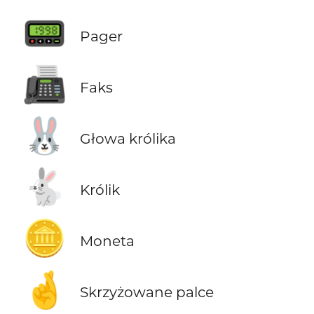
📟
Pager
📠
Faks
🐰
Głowa królika
🐇
Królik
🪙
Moneta
🤞
Skrzyżowane palce