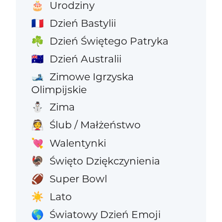
Urodziny
🎂
Dzień Bastylii
🇫🇷
Dzień Świętego Patryka
☘️
Dzień Australii
🇦🇺
Zimowe Igrzyska
🎿
Olimpijskie
Zima
⛄
Ślub / Małżeństwo
👰
Walentynki
💘
Święto Dziękczynienia
🦃
Super Bowl
🏈
Lato
☀️
Światowy Dzień Emoji
🌎