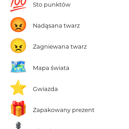
💯
Sto punktów
😡
Nadąsana twarz
😠
Zagniewana twarz
🗺️
Mapa świata
⭐
Gwiazda
🎁
Zapakowany prezent