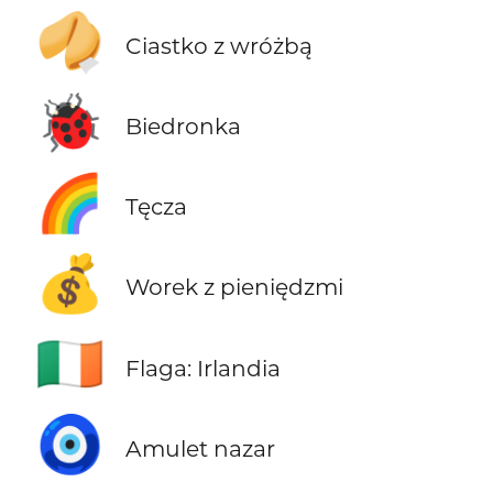
🥠
Ciastko z wróżbą
🐞
Biedronka
🌈
Tęcza
💰
Worek z pieniędzmi
🇮🇪
Flaga: Irlandia
🧿
Amulet nazar