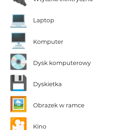
💻
Laptop
🖥️
Komputer
💽
Dysk komputerowy
💾
Dyskietka
🖼️
Obrazek w ramce
🎦
Kino