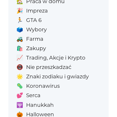
Praca w domu
🏡
Impreza
🎉
GTA 6
🏃
Wybory
🗳️
Farma
🚜
Zakupy
🛍️
Trading, Akcje i Krypto
📈
Nie przeszkadzać
📵
Znaki zodiaku i gwiazdy
🌟
Koronawirus
🦠
Serca
💕
Hanukkah
🕎
Halloween
🎃