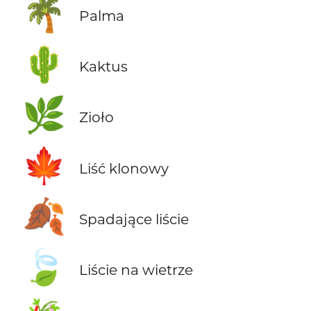
🌴
Palma
🌵
Kaktus
🌿
Zioło
🍁
Liść klonowy
🍂
Spadające liście
🍃
Liście na wietrze