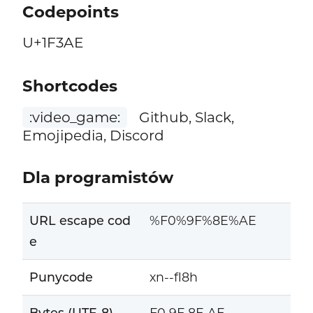
Codepoints
U+1F3AE
Shortcodes
:video_game:
Github, Slack,
Emojipedia, Discord
Dla programistów
URL escape cod
%F0%9F%8E%AE
e
Punycode
xn--fl8h
Bytes (UTF-8)
F0 9F 8E AE