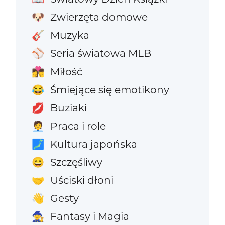
Zwierzęta domowe
🐶
Muzyka
🎸
Seria światowa MLB
⚾
Miłość
👩‍❤️‍💋‍👨
Śmiejące się emotikony
😂
Buziaki
💋
Praca i role
🧑‍💼
Kultura japońska
🗾
Szczęśliwy
😄
Uściski dłoni
🤝
Gesty
👋
Fantasy i Magia
🧙