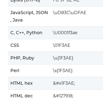
JavaScript, JSON
\uD83C\uDFAE
, Java
C, C++, Python
\U0001f3ae
CSS
\01F3AE
PHP, Ruby
\u{1F3AE}
Perl
\x{1F3AE}
HTML hex
&#x1F3AE;
HTML dec
&#127918;