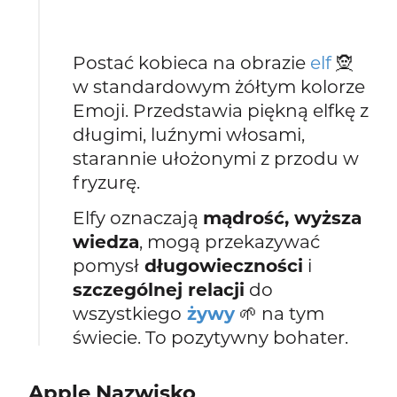
Postać kobieca na obrazie
elf
🧝
w standardowym żółtym kolorze
Emoji. Przedstawia piękną elfkę z
długimi, luźnymi włosami,
starannie ułożonymi z przodu w
fryzurę.
Elfy oznaczają
mądrość, wyższa
wiedza
, mogą przekazywać
pomysł
długowieczności
i
szczególnej relacji
do
wszystkiego
żywy
🌱 na tym
świecie. To pozytywny bohater.
Apple Nazwisko