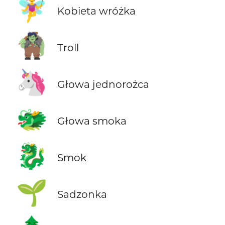
🧚‍♀️
Kobieta wróżka
🧌
Troll
🦄
Głowa jednorożca
🐲
Głowa smoka
🐉
Smok
🌱
Sadzonka