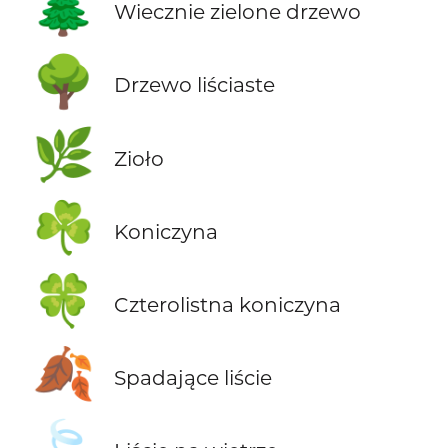
🌲
Wiecznie zielone drzewo
🌳
Drzewo liściaste
🌿
Zioło
☘️
Koniczyna
🍀
Czterolistna koniczyna
🍂
Spadające liście
🍃