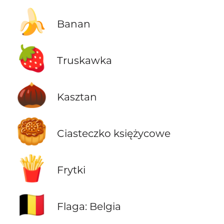
🍌
Banan
🍓
Truskawka
🌰
Kasztan
🥮
Ciasteczko księżycowe
🍟
Frytki
🇧🇪
Flaga: Belgia