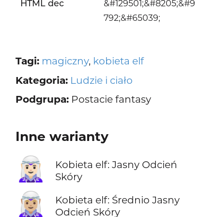
HTML dec
&#129501;&#8205;&#9
792;&#65039;
Tagi:
magiczny
,
kobieta elf
Kategoria:
Ludzie i ciało
Podgrupa:
Postacie fantasy
Inne warianty
🧝🏻‍♀️
Kobieta elf: Jasny Odcień
Skóry
🧝🏼‍♀️
Kobieta elf: Średnio Jasny
Odcień Skóry