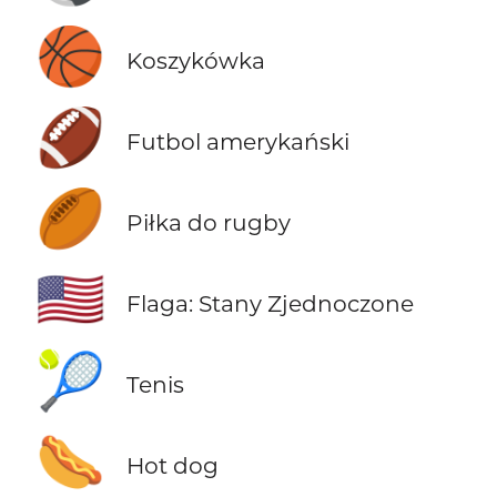
🏀
Koszykówka
🏈
Futbol amerykański
🏉
Piłka do rugby
🇺🇸
Flaga: Stany Zjednoczone
🎾
Tenis
🌭
Hot dog