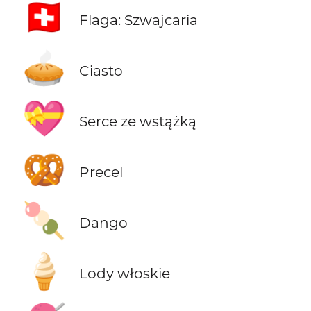
🇨🇭
Flaga: Szwajcaria
🥧
Ciasto
💝
Serce ze wstążką
🥨
Precel
🍡
Dango
🍦
Lody włoskie