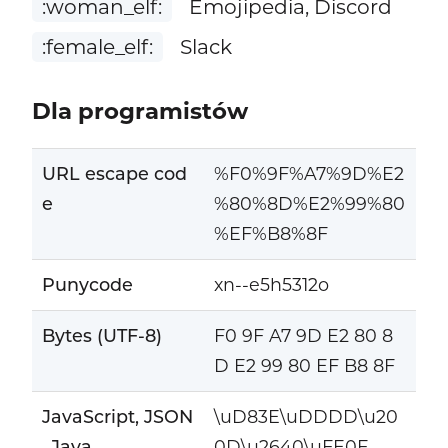
:woman_elf:
Emojipedia, Discord
:female_elf:
Slack
Dla programistów
URL escape cod
%F0%9F%A7%9D%E2
e
%80%8D%E2%99%80
%EF%B8%8F
Punycode
xn--e5h5312o
Bytes (UTF-8)
F0 9F A7 9D E2 80 8
D E2 99 80 EF B8 8F
JavaScript, JSON
\uD83E\uDDDD\u20
, Java
0D\u2640\uFE0F