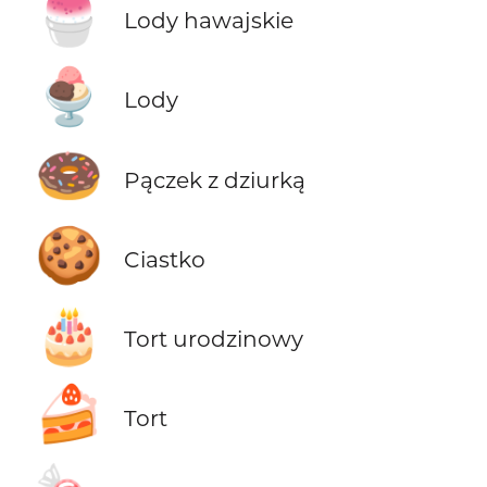
🍧
Lody hawajskie
🍨
Lody
🍩
Pączek z dziurką
🍪
Ciastko
🎂
Tort urodzinowy
🍰
Tort