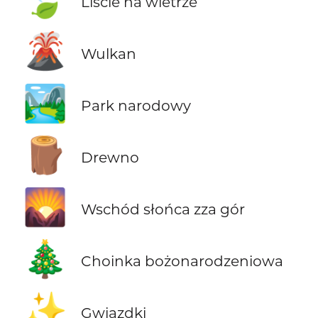
Liście na wietrze
🌋
Wulkan
🏞️
Park narodowy
🪵
Drewno
🌄
Wschód słońca zza gór
🎄
Choinka bożonarodzeniowa
✨
Gwiazdki