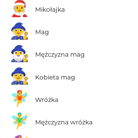
🧑‍🎄
Mikołajka
🧙
Mag
🧙‍♂️
Mężczyzna mag
🧙‍♀️
Kobieta mag
🧚
Wróżka
🧚‍♂️
Mężczyzna wróżka