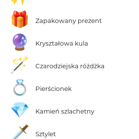
🎁
Zapakowany prezent
🔮
Kryształowa kula
🪄
Czarodziejska różdżka
💍
Pierścionek
💎
Kamień szlachetny
🗡️
Sztylet