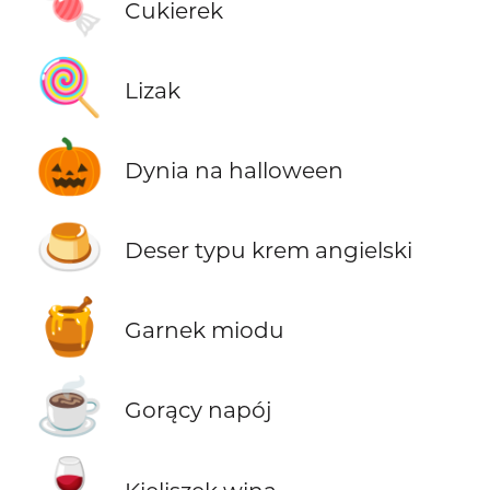
🍬
Cukierek
🍭
Lizak
🎃
Dynia na halloween
🍮
Deser typu krem angielski
🍯
Garnek miodu
☕
Gorący napój
🍷