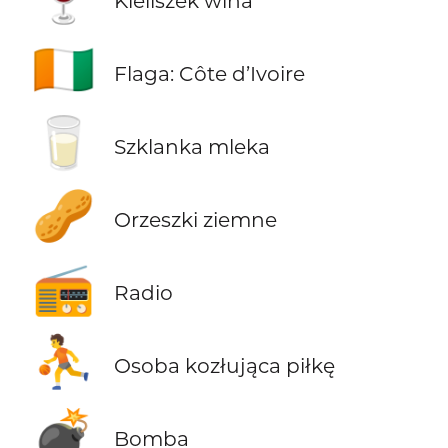
Kieliszek wina
🇨🇮
Flaga: Côte d’Ivoire
🥛
Szklanka mleka
🥜
Orzeszki ziemne
📻
Radio
⛹️
Osoba kozłująca piłkę
💣
Bomba