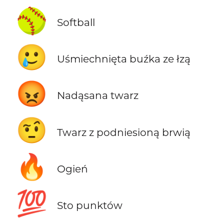
🥎
Softball
🥲
Uśmiechnięta buźka ze łzą
😡
Nadąsana twarz
🤨
Twarz z podniesioną brwią
🔥
Ogień
💯
Sto punktów