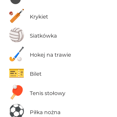
🏏
Krykiet
🏐
Siatkówka
🏑
Hokej na trawie
🎫
Bilet
🏓
Tenis stołowy
⚽
Piłka nożna