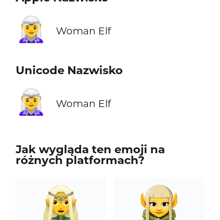
🧝‍♀️
Woman Elf
Unicode Nazwisko
🧝‍♀️
Woman Elf
Jak wygląda ten emoji na
różnych platformach?