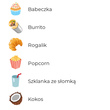
🧁
Babeczka
🌯
Burrito
🥐
Rogalik
🍿
Popcorn
🥤
Szklanka ze słomką
🥥
Kokos