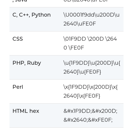
C, C++, Python
\U0001f9dd\u200D\u
2640\uFE0F
CSS
\01F9DD \200D \264
0 \FE0F
PHP, Ruby
\u{1F9DD}\u{200D}\u{
2640}\u{FE0F}
Perl
\x{1F9DD}\x{200D}\x{
2640}\x{FE0F}
HTML hex
&#x1F9DD;&#x200D;
&#x2640;&#xFE0F;