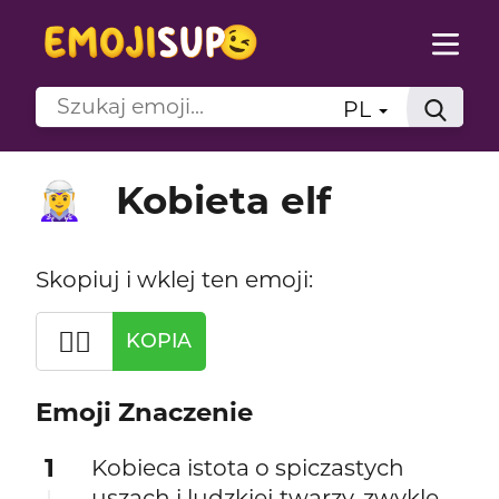
PL
Kobieta elf
🧝‍♀️
Skopiuj i wklej ten emoji:
🧝‍♀️
KOPIA
Emoji Znaczenie
1
Kobieca istota o spiczastych
uszach i ludzkiej twarzy, zwykle