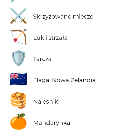
⚔️
Skrzyżowane miecze
🏹
Łuk i strzała
🛡️
Tarcza
🇳🇿
Flaga: Nowa Zelandia
🥞
Naleśniki
🍊
Mandarynka