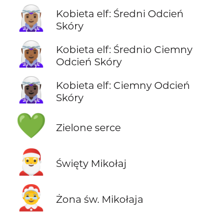
🧝🏽‍♀️
Kobieta elf: Średni Odcień
Skóry
🧝🏾‍♀️
Kobieta elf: Średnio Ciemny
Odcień Skóry
🧝🏿‍♀️
Kobieta elf: Ciemny Odcień
Skóry
💚
Zielone serce
🎅
Święty Mikołaj
🤶
Żona św. Mikołaja