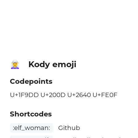
Kody emoji
🧝‍♀️
Codepoints
U+1F9DD U+200D U+2640 U+FE0F
Shortcodes
:elf_woman:
Github