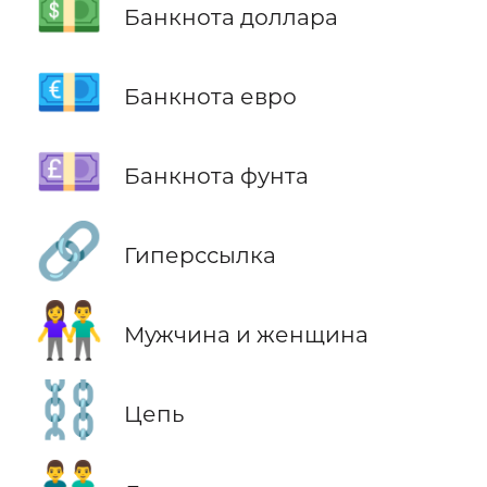
💵
Банкнота доллара
💶
Банкнота евро
💷
Банкнота фунта
🔗
Гиперссылка
👫
Мужчина и женщина
⛓️
Цепь