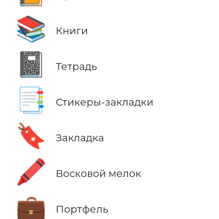
📚
Книги
📓
Тетрадь
📑
Стикеры-закладки
🔖
Закладка
🖍️
Восковой мелок
💼
Портфель