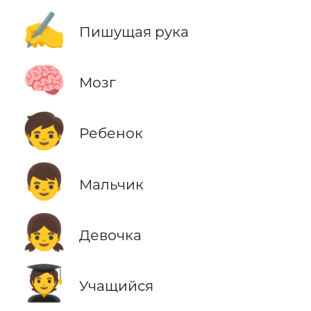
✍️
Пишущая рука
🧠
Мозг
🧒
Ребенок
👦
Мальчик
👧
Девочка
🧑‍🎓
Учащийся