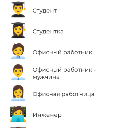
👨‍🎓
Студент
👩‍🎓
Студентка
🧑‍💼
Офисный работник
👨‍💼
Офисный работник -
мужчина
👩‍💼
Офисная работница
🧑‍💻
Инженер