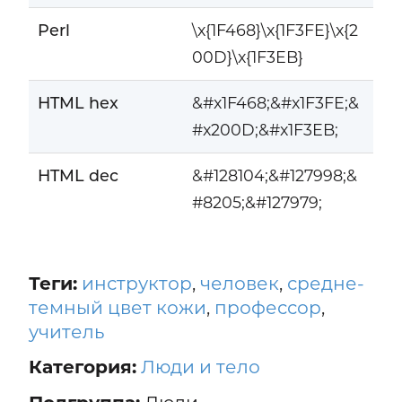
Perl
\x{1F468}\x{1F3FE}\x{2
00D}\x{1F3EB}
HTML hex
&#x1F468;&#x1F3FE;&
#x200D;&#x1F3EB;
HTML dec
&#128104;&#127998;&
#8205;&#127979;
Теги:
инструктор
,
человек
,
средне-
темный цвет кожи
,
профессор
,
учитель
Категория:
Люди и тело