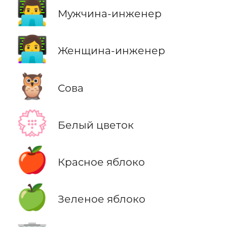
👨‍💻
Мужчина-инженер
👩‍💻
Женщина-инженер
🦉
Сова
💮
Белый цветок
🍎
Красное яблоко
🍏
Зеленое яблоко