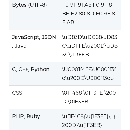
Bytes (UTF-8)
F0 9F 91 A8 F0 9F 8F
BE E2 80 8D F0 9F 8
F AB
JavaScript, JSON
\uD83D\uDC68\uD83
, Java
C\uDFFE\u200D\uD8
3C\uDFEB
C, C++, Python
\U0001f468\U0001f3f
e\u200D\U0001f3eb
CSS
\01F468 \01F3FE \200
D \01F3EB
PHP, Ruby
\u{1F468}\u{1F3FE}\u{
200D}\u{1F3EB}