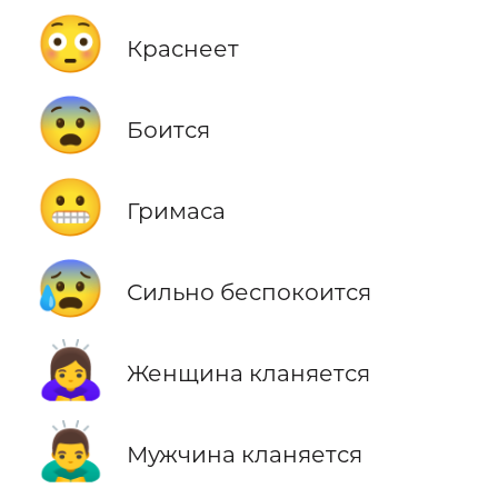
😳
Краснеет
😨
Боится
😬
Гримаса
😰
Сильно беспокоится
🙇‍♀️
Женщина кланяется
🙇‍♂️
Мужчина кланяется