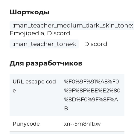
Шорткоды
:man_teacher_medium_dark_skin_tone:
Emojipedia, Discord
:man_teacher_tone4:
Discord
Для разработчиков
URL escape cod
%F0%9F%91%A8%F0
e
%9F%8F%BE%E2%80
%8D%F0%9F%8F%A
B
Punycode
xn--5m8hfbxv