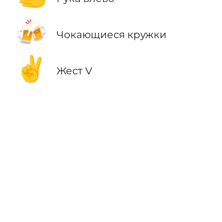
🍻
Чокающиеся кружки
✌️
Жест V