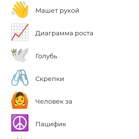
👋
Машет рукой
📈
Диаграмма роста
🕊️
Голубь
🖇️
Скрепки
🙆
Человек за
☮️
Пацифик