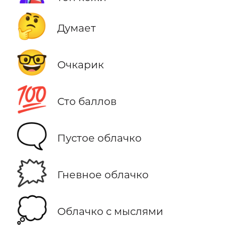
🤔
Думает
🤓
Очкарик
💯
Сто баллов
🗨️
Пустое облачко
🗯️
Гневное облачко
💭
Облачко с мыслями