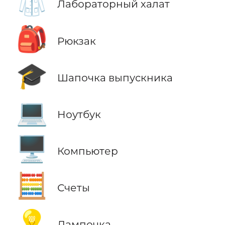
🥼
Лабораторный халат
🎒
Рюкзак
🎓
Шапочка выпускника
💻
Ноутбук
🖥️
Компьютер
🧮
Счеты
💡
Лампочка