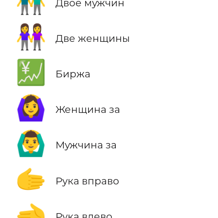
👬
Двое мужчин
👭
Две женщины
💹
Биржа
🙆‍♀️
Женщина за
🙆‍♂️
Мужчина за
🫱
Рука вправо
🫲
Рука влево