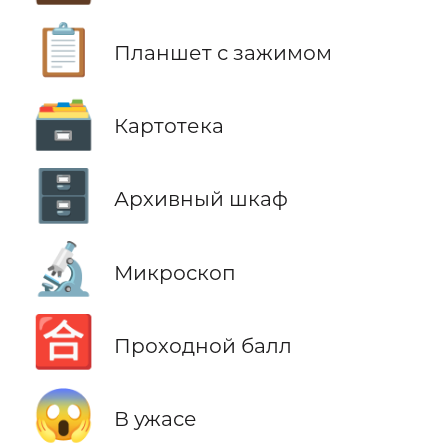
📋
Планшет с зажимом
🗃️
Картотека
🗄️
Архивный шкаф
🔬
Микроскоп
🈴
Проходной балл
😱
В ужасе