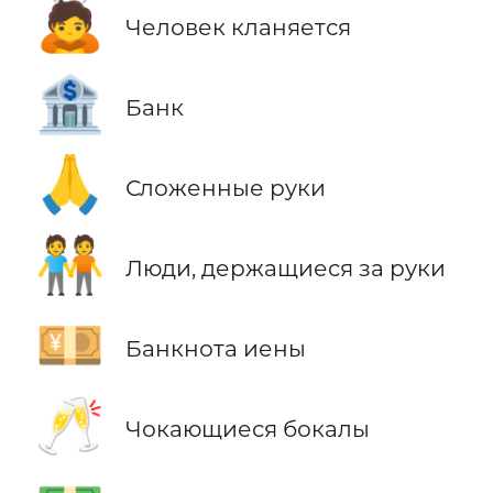
🙇
Человек кланяется
🏦
Банк
🙏
Сложенные руки
🧑‍🤝‍🧑
Люди, держащиеся за руки
💴
Банкнота иены
🥂
Чокающиеся бокалы