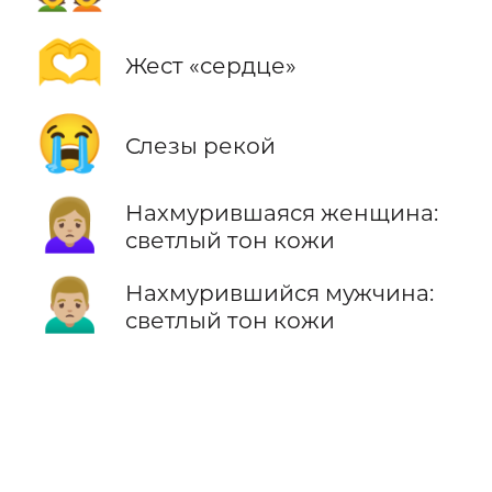
🫶
Жест «сердце»
😭
Слезы рекой
🙍🏼‍♀️
Нахмурившаяся женщина:
светлый тон кожи
🙍🏼‍♂️
Нахмурившийся мужчина:
светлый тон кожи