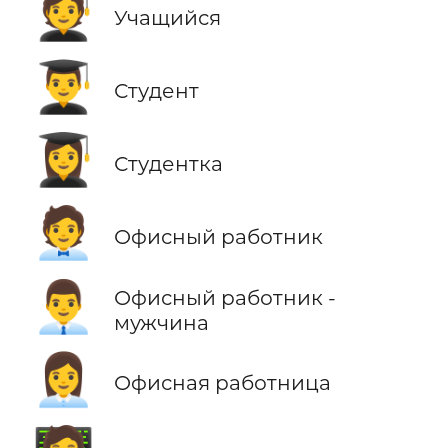
🧑‍🎓
Учащийся
👨‍🎓
Студент
👩‍🎓
Студентка
🧑‍💼
Офисный работник
👨‍💼
Офисный работник -
мужчина
👩‍💼
Офисная работница