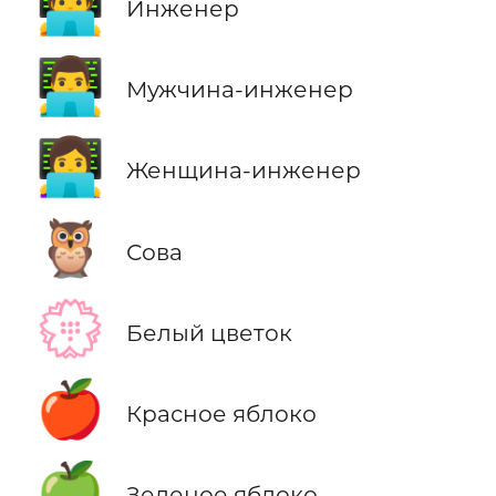
🧑‍💻
Инженер
👨‍💻
Мужчина-инженер
👩‍💻
Женщина-инженер
🦉
Сова
💮
Белый цветок
🍎
Красное яблоко
🍏
Зеленое яблоко