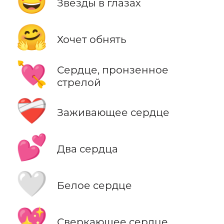
🤩
Звезды в глазах
🤗
Хочет обнять
💘
Сердце, пронзенное
стрелой
❤️‍🩹
Заживающее сердце
💕
Два сердца
🤍
Белое сердце
💖
Сверкающее сердце