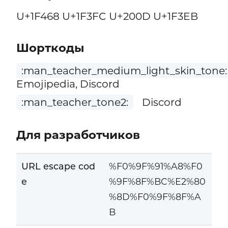
U+1F468 U+1F3FC U+200D U+1F3EB
Шорткоды
:man_teacher_medium_light_skin_tone:
Emojipedia, Discord
:man_teacher_tone2:
Discord
Для разработчиков
URL escape cod
%F0%9F%91%A8%F0
e
%9F%8F%BC%E2%80
%8D%F0%9F%8F%A
B