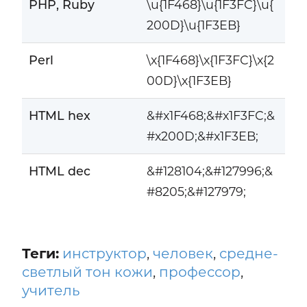
PHP, Ruby
\u{1F468}\u{1F3FC}\u{
200D}\u{1F3EB}
Perl
\x{1F468}\x{1F3FC}\x{2
00D}\x{1F3EB}
HTML hex
&#x1F468;&#x1F3FC;&
#x200D;&#x1F3EB;
HTML dec
&#128104;&#127996;&
#8205;&#127979;
Теги:
инструктор
,
человек
,
средне-
светлый тон кожи
,
профессор
,
учитель