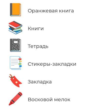
📙
Оранжевая книга
📚
Книги
📓
Тетрадь
📑
Стикеры-закладки
🔖
Закладка
🖍️
Восковой мелок