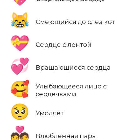
😹
Смеющийся до слез кот
💝
Сердце с лентой
💞
Вращающиеся сердца
🥰
Улыбающееся лицо с
сердечками
🥺
Умоляет
💑
Влюбленная пара