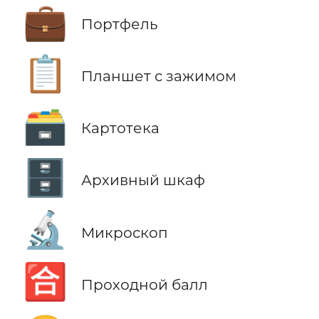
💼
Портфель
📋
Планшет с зажимом
🗃️
Картотека
🗄️
Архивный шкаф
🔬
Микроскоп
🈴
Проходной балл