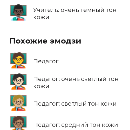
👨🏿‍🏫
Учитель: очень темный тон
кожи
Похожие эмодзи
🧑‍🏫
Педагог
🧑🏻‍🏫
Педагог: очень светлый тон
кожи
🧑🏼‍🏫
Педагог: светлый тон кожи
🧑🏽‍🏫
Педагог: средний тон кожи