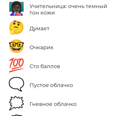
👩🏿‍🏫
Учительница: очень темный
тон кожи
🤔
Думает
🤓
Очкарик
💯
Сто баллов
🗨️
Пустое облачко
🗯️
Гневное облачко