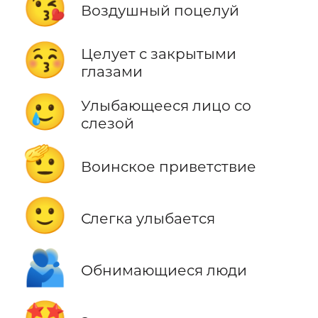
😘
Воздушный поцелуй
😚
Целует с закрытыми
глазами
🥲
Улыбающееся лицо со
слезой
🫡
Воинское приветствие
🙂
Слегка улыбается
🫂
Обнимающиеся люди