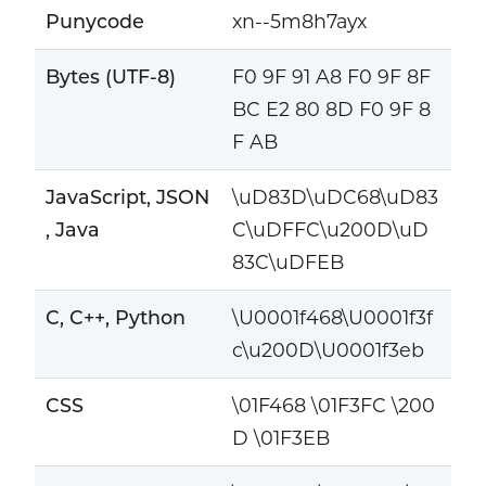
Punycode
xn--5m8h7ayx
Bytes (UTF-8)
F0 9F 91 A8 F0 9F 8F
BC E2 80 8D F0 9F 8
F AB
JavaScript, JSON
\uD83D\uDC68\uD83
, Java
C\uDFFC\u200D\uD
83C\uDFEB
C, C++, Python
\U0001f468\U0001f3f
c\u200D\U0001f3eb
CSS
\01F468 \01F3FC \200
D \01F3EB