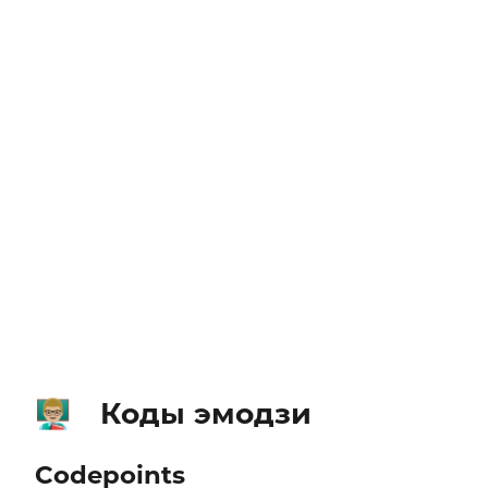
Коды эмодзи
👨🏼‍🏫
Codepoints