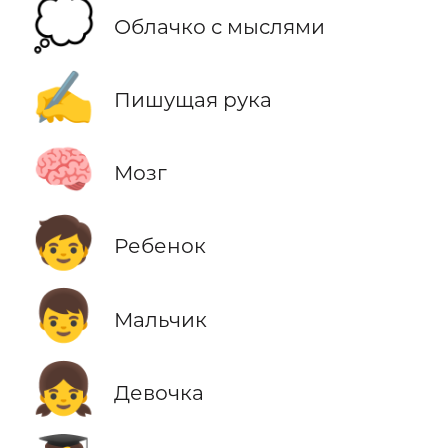
💭
Облачко с мыслями
✍️
Пишущая рука
🧠
Мозг
🧒
Ребенок
👦
Мальчик
👧
Девочка