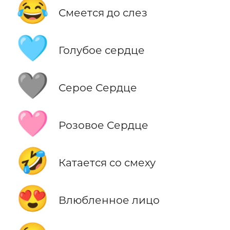
😂
Смеется до слез
🩵
Голубое сердце
🩶
Серое Сердце
🩷
Розовое Сердце
🤣
Катается со смеху
😍
Влюбленное лицо