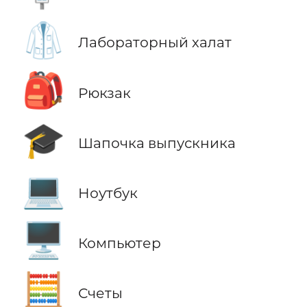
🥼
Лабораторный халат
🎒
Рюкзак
🎓
Шапочка выпускника
💻
Ноутбук
🖥️
Компьютер
🧮
Счеты