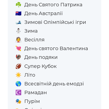
День Святого Патрика
☘️
День Австралії
🇦🇺
Зимові Олімпійські ігри
🎿
Зима
⛄
Весілля
👰
День святого Валентина
💘
День подяки
🦃
Супер Кубок
🏈
Літо
☀️
Всесвітній день емодзі
🌎
Рамадан
☪️
Пурім
🎭