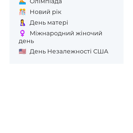
Олімпіада
🏊
Новий рік
🎊
День матері
🤱
Міжнародний жіночий
♀️
день
День Незалежності США
🇺🇸