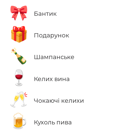
🎀
Бантик
🎁
Подарунок
🍾
Шампанське
🍷
Келих вина
🥂
Чокаючі келихи
🍺
Кухоль пива