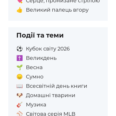
Серце, пронизане стрілою
💘
Великий палець вгору
👍
Події та теми
Кубок світу 2026
⚽
Великдень
✝️
Весна
🌱
Сумно
😞
Всесвітній день книги
📖
Домашні тварини
🐶
Музика
🎸
Світова серія MLB
⚾