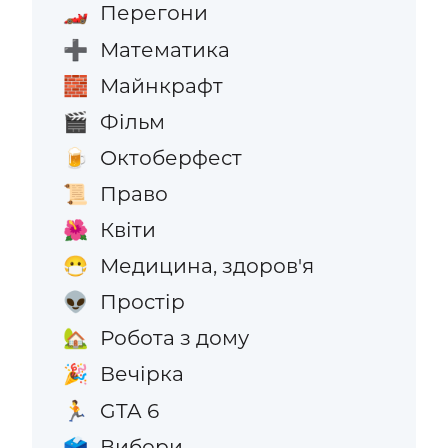
Перегони
🏎️
Математика
➕
Майнкрафт
🧱
Фільм
🎬
Октоберфест
🍺
Право
📜
Квіти
🌺
Медицина, здоров'я
😷
Простір
👽
Робота з дому
🏡
Вечірка
🎉
GTA 6
🏃
Вибори
🗳️