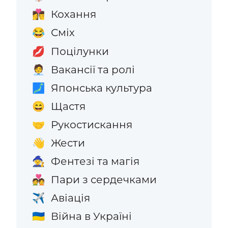
Кохання
👩‍❤️‍💋‍👨
Сміх
😂
Поцілунки
💋
Вакансії та ролі
🧑‍💼
Японська культура
🗾
Щастя
😄
Рукостискання
🤝
Жести
👋
Фентезі та магія
🧙
Пари з сердечками
💑
Авіація
✈️
Війна в Україні
🇺🇦