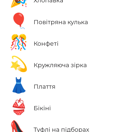
Хлопавка
🎈
Повітряна кулька
🎊
Конфеті
💫
Кружляюча зірка
👗
Плаття
👙
Бікіні
👠
Туфлі на підборах