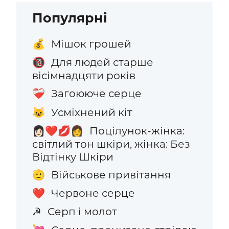
Популярні
Мішок грошей
💰
Для людей старше
🔞
вісімнадцяти років
Загоююче серце
❤️‍🩹
Усміхнений кіт
😺
Поцілунок-жінка:
👩🏻‍❤️‍💋‍👩
світлий тон шкіри, жінка: Без
Відтінку Шкіри
Військове привітання
🫡
Червоне серце
❤️
Серп і молот
☭