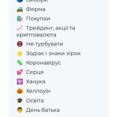
Ферма
🚜
Покупки
🛍️
Трейдинг, акції та
📈
криптовалюта
Не турбувати
📵
Зодіак і знаки зірок
🌟
Коронавірус
🦠
Серця
💕
Ханука
🕎
Хеллоуїн
🎃
Освіта
🎓
День батька
👨