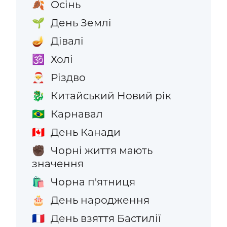
Осінь
🍂
День Землі
🌱
Дівалі
🪔
Холі
🕉️
Різдво
🎅
Китайський Новий рік
🐉
Карнавал
🇧🇷
День Канади
🇨🇦
Чорні життя мають
✊🏿
значення
Чорна п'ятниця
🛍️
День народження
🎂
День взяття Бастилії
🇫🇷