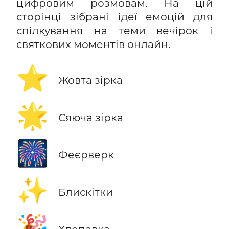
цифровим розмовам. На цій
сторінці зібрані ідеї емоцій для
спілкування на теми вечірок і
святкових моментів онлайн.
⭐
Жовта зірка
🌟
Сяюча зірка
🎆
Феєрверк
✨
Блискітки
🎉