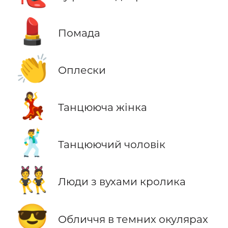
💄
Помада
👏
Оплески
💃
Танцююча жінка
🕺
Танцюючий чоловік
👯
Люди з вухами кролика
😎
Обличчя в темних окулярах