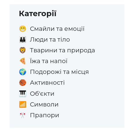
Категорії
Смайли та емоції
😁
Люди та тіло
👪
Тварини та природа
🦁
Їжа та напої
🍕
Подорожі та місця
🌍
Активності
🏀
Об'єкти
🎹
Символи
📶
Прапори
🎌