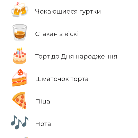
🍻
Чокающиеся гуртки
🥃
Стакан з віскі
🎂
Торт до Дня народження
🍰
Шматочок торта
🍕
Піца
🎶
Нота