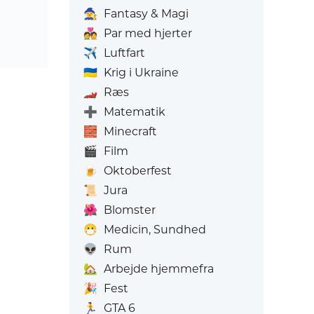
🧙
Fantasy & Magi
💑
Par med hjerter
✈️
Luftfart
🇺🇦
Krig i Ukraine
🏎️
Ræs
➕
Matematik
🧱
Minecraft
🎬
Film
🍺
Oktoberfest
📜
Jura
🌺
Blomster
😷
Medicin, Sundhed
👽
Rum
🏡
Arbejde hjemmefra
🎉
Fest
🏃
GTA 6