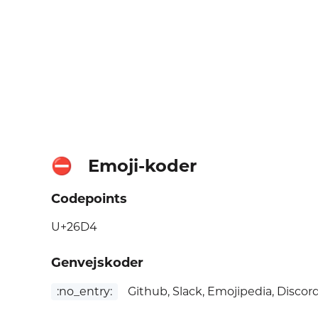
Emoji-koder
⛔
Codepoints
U+26D4
Genvejskoder
:no_entry:
Github, Slack, Emojipedia, Discor