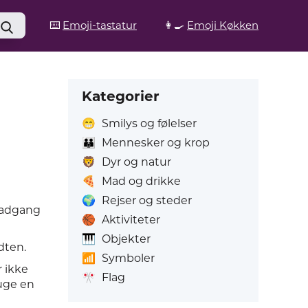
⌨️
Emoji-tastatur
👩‍🍳
Emoji Køkken
Kategorier
😁
Smilys og følelser
👪
Mennesker og krop
🦁
Dyr og natur
🍕
Mad og drikke
🌍
Rejser og steder
t adgang
🏀
Aktiviteter
🎹
Objekter
dten.
📶
Symboler
er ikke
🎌
Flag
uge en