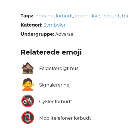
Tags:
indgang
,
forbudt
,
ingen
,
ikke
,
forbudt
,
tra
Kategori:
Symboler
Undergruppe:
Advarsel
Relaterede emoji
🏚️
Faldefærdigt hus
🙅
Signalerer nej
🚳
Cykler forbudt
📵
Mobiltelefoner forbudt