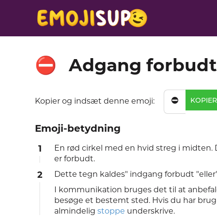
Adgang forbudt
⛔
⛔
KOPIER
Kopier og indsæt denne emoji:
Emoji-betydning
1
En rød cirkel med en hvid streg i midten.
er forbudt.
2
Dette tegn kaldes" indgang forbudt "eller"
I kommunikation bruges det til at anbefal
besøge et bestemt sted. Hvis du har bru
almindelig
stoppe
underskrive.