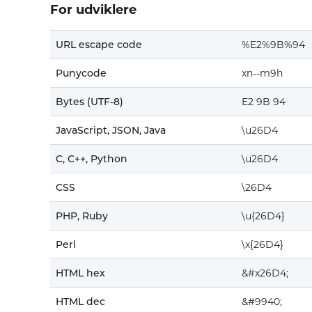
For udviklere
URL escape code
%E2%9B%94
Punycode
xn--m9h
Bytes (UTF-8)
E2 9B 94
JavaScript, JSON, Java
\u26D4
C, C++, Python
\u26D4
CSS
\26D4
PHP, Ruby
\u{26D4}
Perl
\x{26D4}
HTML hex
&#x26D4;
HTML dec
&#9940;