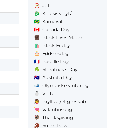
🎅
Jul
🐉
Kinesisk nytår
🇧🇷
Karneval
🇨🇦
Canada Day
✊🏿
Black Lives Matter
🛍️
Black Friday
🎂
Fødselsdag
🇫🇷
Bastille Day
☘️
St Patrick's Day
🇦🇺
Australia Day
🎿
Olympiske vinterlege
⛄
Vinter
👰
Bryllup / Ægteskab
💘
Valentinsdag
🦃
Thanksgiving
🏈
Super Bowl