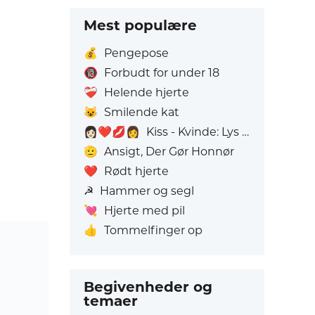
Mest populære
💰
Pengepose
🔞
Forbudt for under 18
❤️‍🩹
Helende hjerte
😺
Smilende kat
👩🏻‍❤️‍💋‍👩
Kiss - Kvinde: Lys hudfarve, Kvinde: Uden Hudfarve
🫡
Ansigt, Der Gør Honnør
❤️
Rødt hjerte
☭
Hammer og segl
💘
Hjerte med pil
👍
Tommelfinger op
Begivenheder og
temaer