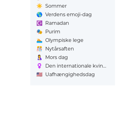
☀️
Sommer
🌎
Verdens emoji-dag
☪️
Ramadan
🎭
Purim
🏊
Olympiske lege
🎊
Nytårsaften
🤱
Mors dag
♀️
Den internationale kvindedag
🇺🇸
Uafhængighedsdag