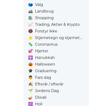
🗳️
Valg
🚜
Landbrug
🛍️
Shopping
📈
Trading, Aktier & Krypto
📵
Forstyr ikke
🌟
Stjernetegn og stjernetegn
🦠
Coronavirus
💕
Hjerter
🕎
Hanukkah
🎃
Halloween
🎓
Graduering
👨
Fars dag
🍂
Efterår / efterår
🌱
Jordens Dag
🪔
Diwali
🕉️
Holi