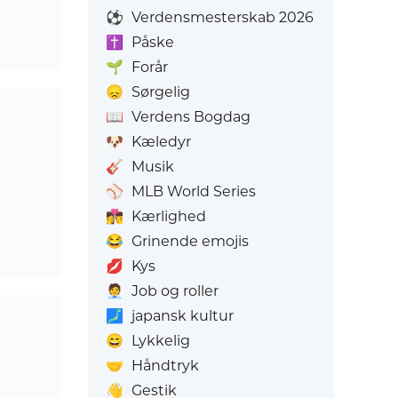
⚽
Verdensmesterskab 2026
✝️
Påske
🌱
Forår
😞
Sørgelig
📖
Verdens Bogdag
🐶
Kæledyr
🎸
Musik
⚾
MLB World Series
👩‍❤️‍💋‍👨
Kærlighed
😂
Grinende emojis
💋
Kys
🧑‍💼
Job og roller
🗾
japansk kultur
😄
Lykkelig
🤝
Håndtryk
👋
Gestik