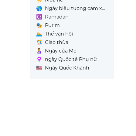
🌎
Ngày biểu tượng cảm xúc thế giới
☪️
Ramadan
🎭
Purim
🏊
Thế vận hội
🎊
Giao thừa
🤱
Ngày của Mẹ
♀️
ngày Quốc tế Phụ nữ
🇺🇸
Ngày Quốc Khánh