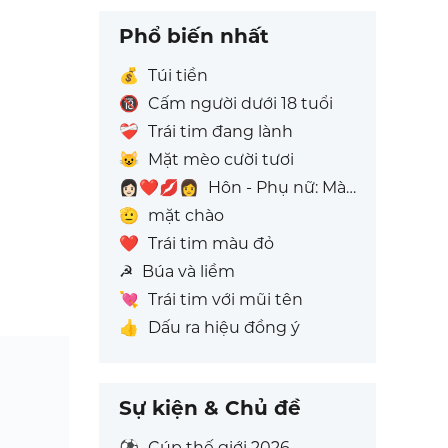
Phổ biến nhất
💰
Túi tiền
🔞
Cấm người dưới 18 tuổi
❤️‍🩹
Trái tim đang lành
😺
Mặt mèo cười tươi
👩🏻‍❤️‍💋‍👩
Hôn - Phụ nữ: Màu da sáng, Phụ nữ: Không Có Màu Da
🫡
mặt chào
❤️
Trái tim màu đỏ
☭
Búa và liềm
💘
Trái tim với mũi tên
👍
Dấu ra hiệu đồng ý
Sự kiện & Chủ đề
⚽
Cúp thế giới 2026