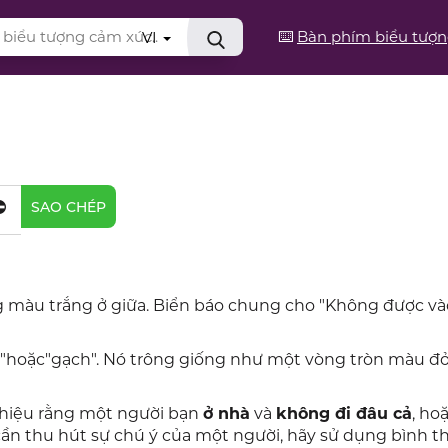
⌨️
Bàn phím biểu tượ
VI
⛔
SAO CHÉP
màu trắng ở giữa. Biển báo chung cho "Không được vào
 "hoặc"gạch". Nó trông giống như một vòng tròn màu đỏ
 thiệu rằng một người bạn
ở nhà
và
không đi đâu cả
, ho
ần thu hút sự chú ý của một người, hãy sử dụng bình 