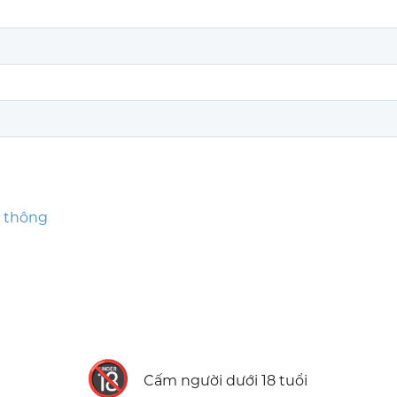
o thông
n
🔞
Cấm người dưới 18 tuổi