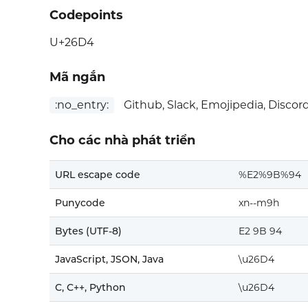
Codepoints
U+26D4
Mã ngắn
:no_entry:
Github, Slack, Emojipedia, Discor
Cho các nhà phát triển
URL escape code
%E2%9B%94
Punycode
xn--m9h
Bytes (UTF-8)
E2 9B 94
JavaScript, JSON, Java
\u26D4
C, C++, Python
\u26D4