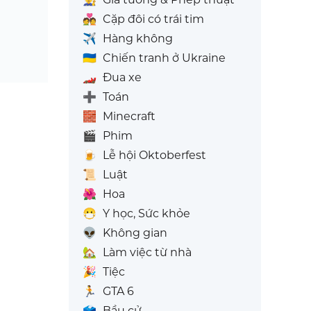
💑
Cặp đôi có trái tim
✈️
Hàng không
🇺🇦
Chiến tranh ở Ukraine
🏎️
Đua xe
➕
Toán
🧱
Minecraft
🎬
Phim
🍺
Lễ hội Oktoberfest
📜
Luật
🌺
Hoa
😷
Y học, Sức khỏe
👽
Không gian
🏡
Làm việc từ nhà
🎉
Tiệc
🏃
GTA 6
🗳️
Bầu cử