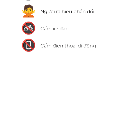
🙅
Người ra hiệu phản đối
🚳
Cấm xe đạp
📵
Cấm điện thoại di động