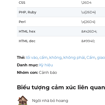
CSS
\26D4
PHP, Ruby
\u{26D4}
Perl
\x{26D4}
HTML hex
&#x26D4;
HTML dec
&#9940;
Thẻ:
lối vào
,
cấm
,
không
,
không phải
,
Cấm
,
gia
Danh mục:
Ký hiệu
Nhóm con:
Cảnh báo
Biểu tượng cảm xúc liên qua
🏚️
Ngôi nhà bỏ hoang