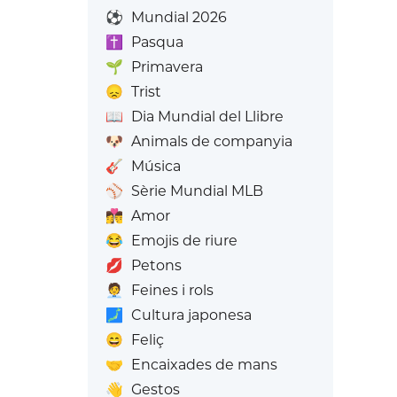
⚽
Mundial 2026
✝️
Pasqua
🌱
Primavera
😞
Trist
📖
Dia Mundial del Llibre
🐶
Animals de companyia
🎸
Música
⚾
Sèrie Mundial MLB
👩‍❤️‍💋‍👨
Amor
😂
Emojis de riure
💋
Petons
🧑‍💼
Feines i rols
🗾
Cultura japonesa
😄
Feliç
🤝
Encaixades de mans
👋
Gestos