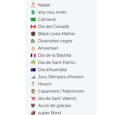
🎅
Nadal
🐉
any nou xinès
🇧🇷
Carnaval
🇨🇦
Dia del Canadà
✊🏿
Black Lives Matter
🛍️
Divendres negre
🎂
Aniversari
🇫🇷
Dia de la Bastilla
☘️
Dia de Sant Patrici
🇦🇺
Dia d'Austràlia
🎿
Jocs Olímpics d'hivern
⛄
Hivern
👰
Casament / Matrimoni
💘
dia de Sant Valentí
🦃
Acció de gràcies
🏈
super Bowl