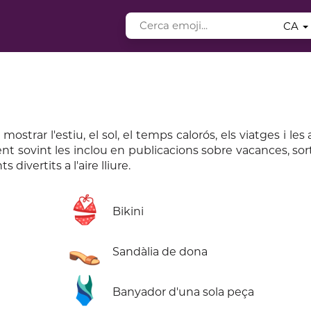
CA
strar l'estiu, el sol, el temps calorós, els viatges i les 
t sovint les inclou en publicacions sobre vacances, sort
 divertits a l'aire lliure.
👙
Bikini
👡
Sandàlia de dona
🩱
Banyador d'una sola peça