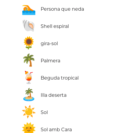
🏊
Persona que neda
🐚
Shell espiral
🌻
gira-sol
🌴
Palmera
🍹
Beguda tropical
🏝️
Illa deserta
☀️
Sol
🌞
Sol amb Cara