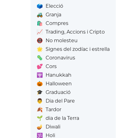
🗳️
Elecció
🚜
Granja
🛍️
Compres
📈
Trading, Accions i Cripto
📵
No molesteu
🌟
Signes del zodíac i estrella
🦠
Coronavirus
💕
Cors
🕎
Hanukkah
🎃
Halloween
🎓
Graduació
👨
Dia del Pare
🍂
Tardor
🌱
dia de la Terra
🪔
Diwali
🕉️
Holi