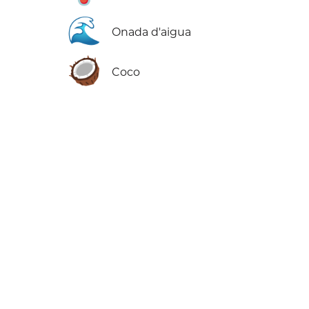
🌊
Onada d'aigua
🥥
Coco