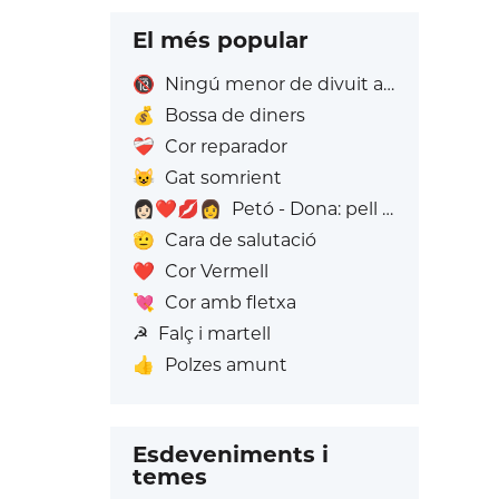
El més popular
🔞
Ningú menor de divuit anys
💰
Bossa de diners
❤️‍🩹
Cor reparador
😺
Gat somrient
👩🏻‍❤️‍💋‍👩
Petó - Dona: pell clara, dona: Sense To de Pell
🫡
Cara de salutació
❤️
Cor Vermell
💘
Cor amb fletxa
☭
Falç i martell
👍
Polzes amunt
Esdeveniments i
temes