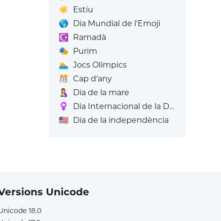
☀️
Estiu
🌎
Dia Mundial de l'Emoji
☪️
Ramadà
🎭
Purim
🏊
Jocs Olímpics
🎊
Cap d'any
🤱
Dia de la mare
♀️
Dia Internacional de la Dona
🇺🇸
Dia de la independència
Versions Unicode
Unicode 18.0