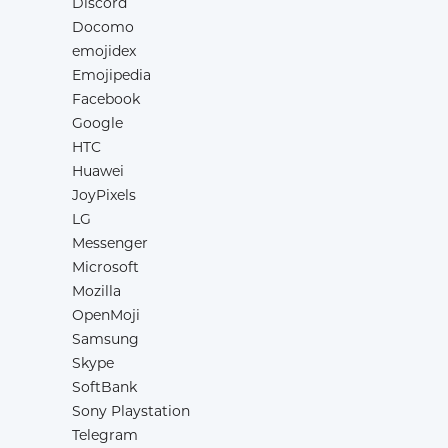
Discord
Docomo
emojidex
Emojipedia
Facebook
Google
HTC
Huawei
JoyPixels
LG
Messenger
Microsoft
Mozilla
OpenMoji
Samsung
Skype
SoftBank
Sony Playstation
Telegram