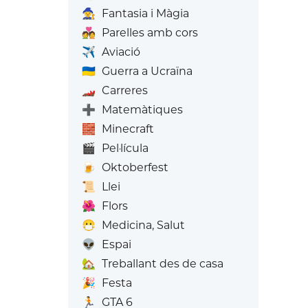
🧙
Fantasia i Màgia
💑
Parelles amb cors
✈️
Aviació
🇺🇦
Guerra a Ucraïna
🏎️
Carreres
➕
Matemàtiques
🧱
Minecraft
🎬
Pel·lícula
🍺
Oktoberfest
📜
Llei
🌺
Flors
😷
Medicina, Salut
👽
Espai
🏡
Treballant des de casa
🎉
Festa
🏃
GTA 6