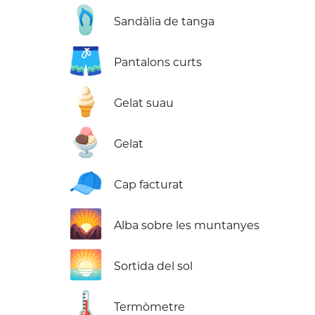
🩴
Sandàlia de tanga
🩳
Pantalons curts
🍦
Gelat suau
🍨
Gelat
🧢
Cap facturat
🌄
Alba sobre les muntanyes
🌅
Sortida del sol
🌡️
Termòmetre