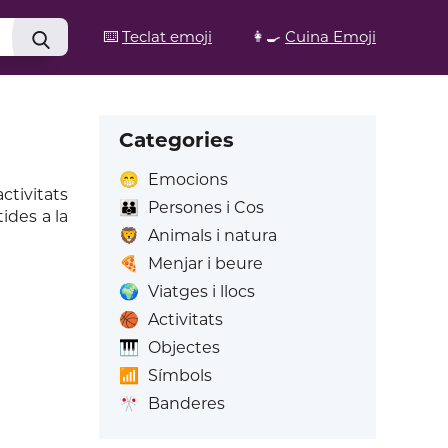
⌨️
Teclat emoji
👩‍🍳
Cuina Emoji
Categories
😁
Emocions
activitats
👪
Persones i Cos
ides a la
🦁
Animals i natura
🍕
Menjar i beure
🌍
Viatges i llocs
🏀
Activitats
🎹
Objectes
📶
Símbols
🎌
Banderes