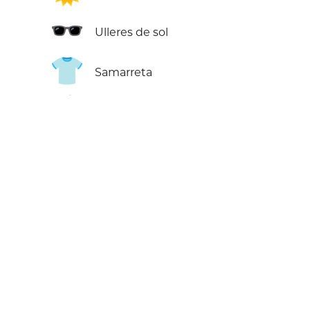
🕶️
Ulleres de sol
👕
Samarreta