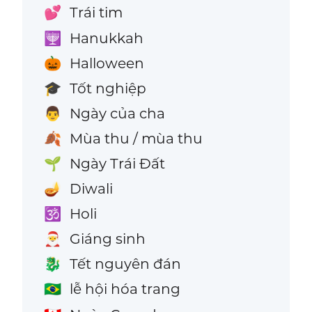
Trái tim
💕
Hanukkah
🕎
Halloween
🎃
Tốt nghiệp
🎓
Ngày của cha
👨
Mùa thu / mùa thu
🍂
Ngày Trái Đất
🌱
Diwali
🪔
Holi
🕉️
Giáng sinh
🎅
Tết nguyên đán
🐉
lễ hội hóa trang
🇧🇷