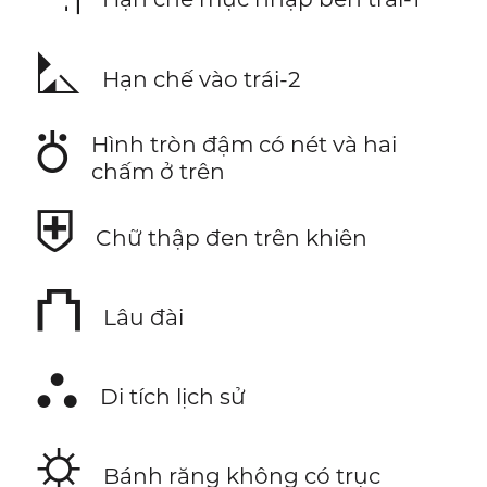
⛡
Hạn chế vào trái-2
⛣
Hình tròn đậm có nét và hai
chấm ở trên
⛨
Chữ thập đen trên khiên
⛫
Lâu đài
⛬
Di tích lịch sử
⛭
Bánh răng không có trục