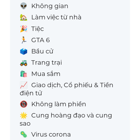
Không gian
👽
Làm việc từ nhà
🏡
Tiệc
🎉
GTA 6
🏃
Bầu cử
🗳️
Trang trại
🚜
Mua sắm
🛍️
Giao dịch, Cổ phiếu & Tiền
📈
điện tử
Không làm phiền
📵
Cung hoàng đạo và cung
🌟
sao
Virus corona
🦠