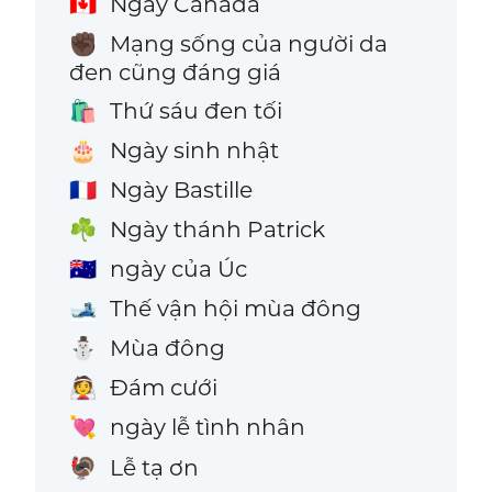
Ngày Canada
🇨🇦
Mạng sống của người da
✊🏿
đen cũng đáng giá
Thứ sáu đen tối
🛍️
Ngày sinh nhật
🎂
Ngày Bastille
🇫🇷
Ngày thánh Patrick
☘️
ngày của Úc
🇦🇺
Thế vận hội mùa đông
🎿
Mùa đông
⛄
Đám cưới
👰
ngày lễ tình nhân
💘
Lễ tạ ơn
🦃