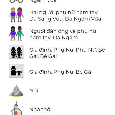
👩🏼‍🤝‍👩🏾
Hai người phụ nữ nắm tay:
Da Sáng Vừa, Da Ngăm Vừa
👫🏿
Người đàn ông và phụ nữ
nắm tay: Da Ngăm
👩‍👩‍👧‍👧
Gia đình: Phụ Nữ, Phụ Nữ, Bé
Gái, Bé Gái
👩‍👧
Gia đình: Phụ Nữ, Bé Gái
⛰️
Núi
⛪
Nhà thờ