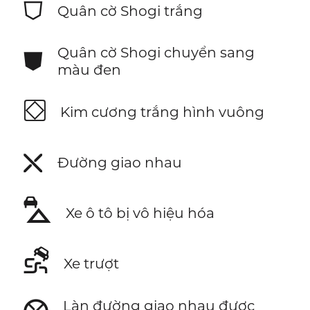
⛉
Quân cờ Shogi trắng
⛊
Quân cờ Shogi chuyển sang
màu đen
⛋
Kim cương trắng hình vuông
⛌
Đường giao nhau
⛍
Xe ô tô bị vô hiệu hóa
⛐
Xe trượt
Làn đường giao nhau được