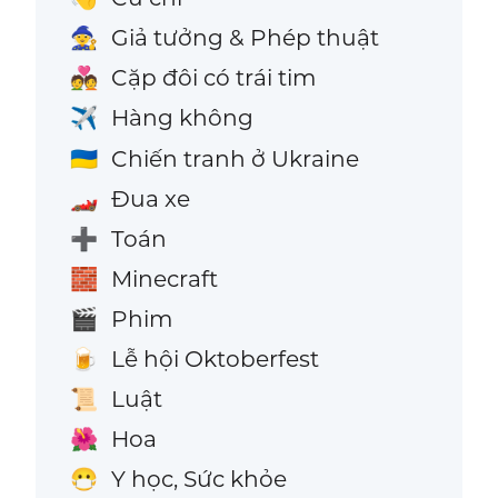
Giả tưởng & Phép thuật
🧙
Cặp đôi có trái tim
💑
Hàng không
✈️
Chiến tranh ở Ukraine
🇺🇦
Đua xe
🏎️
Toán
➕
Minecraft
🧱
Phim
🎬
Lễ hội Oktoberfest
🍺
Luật
📜
Hoa
🌺
Y học, Sức khỏe
😷