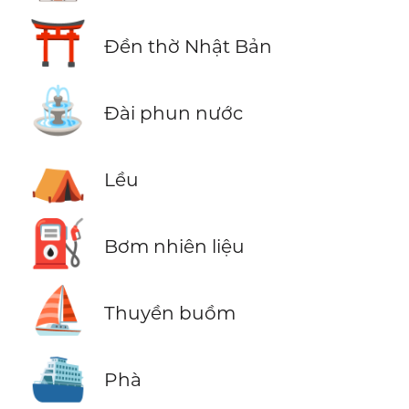
⛩️
Đền thờ Nhật Bản
⛲
Đài phun nước
⛺
Lều
⛽
Bơm nhiên liệu
⛵
Thuyền buồm
⛴️
Phà