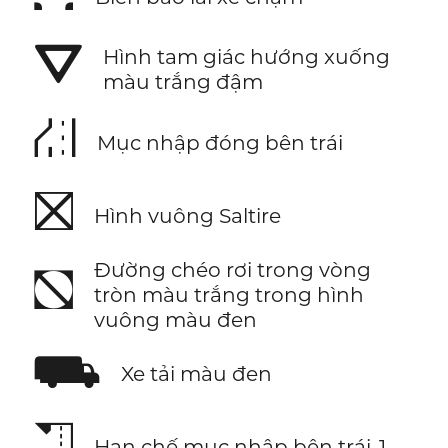
⛛
Hình tam giác hướng xuống
màu trắng đậm
⛜
Mục nhập đóng bên trái
⛝
Hình vuông Saltire
Đường chéo rơi trong vòng
⛞
tròn màu trắng trong hình
vuông màu đen
⛟
Xe tải màu đen
⛠
Hạn chế mục nhập bên trái-1