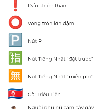
❗
Dấu chấm than
⭕
Vòng tròn lớn đậm
🅿️
Nút P
🈯
Nút Tiếng Nhật “đặt trước”
🈚
Nút Tiếng Nhật “miễn phí”
🇰🇵
Cờ: Triều Tiên
Người phụ nữ cầm cây gậy