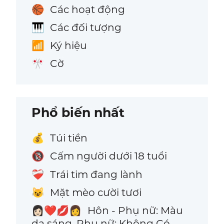
Các hoạt động
🏀
Các đối tượng
🎹
Ký hiệu
📶
Cờ
🎌
Phổ biến nhất
Túi tiền
💰
Cấm người dưới 18 tuổi
🔞
Trái tim đang lành
❤️‍🩹
Mặt mèo cười tươi
😺
Hôn - Phụ nữ: Màu
👩🏻‍❤️‍💋‍👩
da sáng, Phụ nữ: Không Có