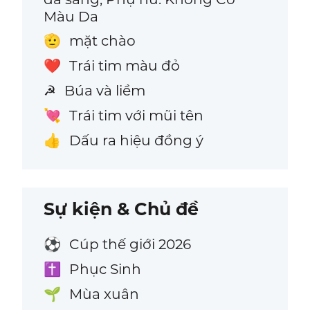
Màu Da
mặt chào
🫡
Trái tim màu đỏ
❤️
Búa và liềm
☭
Trái tim với mũi tên
💘
Dấu ra hiệu đồng ý
👍
Sự kiện & Chủ đề
Cúp thế giới 2026
⚽
Phục Sinh
✝️
Mùa xuân
🌱