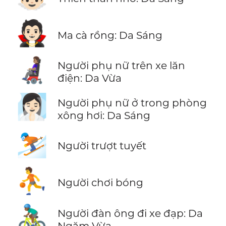
🧛🏻
Ma cà rồng: Da Sáng
👩🏽‍🦼
Người phụ nữ trên xe lăn
điện: Da Vừa
🧖🏻‍♀️
Người phụ nữ ở trong phòng
xông hơi: Da Sáng
⛷️
Người trượt tuyết
⛹️
Người chơi bóng
🚴🏾‍♂️
Người đàn ông đi xe đạp: Da
Ngăm Vừa