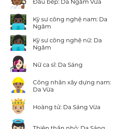
🧑🏾‍🍳
Đầu bếp: Da Ngăm Vừa
👨🏿‍💻
Kỹ sư công nghệ nam: Da
Ngăm
👩🏿‍💻
Kỹ sư công nghệ nữ: Da
Ngăm
👩🏻‍🎤
Nữ ca sĩ: Da Sáng
👷🏽‍♂️
Công nhân xây dựng nam:
Da Vừa
🤴🏼
Hoàng tử: Da Sáng Vừa
👼🏻
Thiên thần nhỏ: Da Sáng