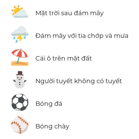
⛅
Mặt trời sau đám mây
⛈️
Đám mây với tia chớp và mưa
⛱️
Cái ô trên mặt đất
⛄
Người tuyết không có tuyết
⚽
Bóng đá
⚾
Bóng chày