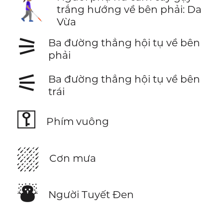
👩🏽‍🦯‍➡️
trắng hướng về bên phải: Da
Vừa
⚞
Ba đường thẳng hội tụ về bên
phải
⚟
Ba đường thẳng hội tụ về bên
trái
⚿
Phím vuông
⛆
Cơn mưa
⛇
Người Tuyết Đen