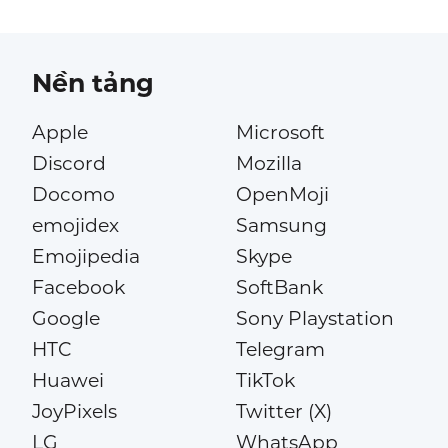
Nền tảng
Apple
Microsoft
Discord
Mozilla
Docomo
OpenMoji
emojidex
Samsung
Emojipedia
Skype
Facebook
SoftBank
Google
Sony Playstation
HTC
Telegram
Huawei
TikTok
JoyPixels
Twitter (X)
LG
WhatsApp