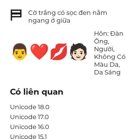
⛿
Cờ trắng có sọc đen nằm
ngang ở giữa
Hôn: Đàn
Ông,
👨‍❤️‍💋‍🧑🏻
Người,
Không Có
Màu Da,
Da Sáng
Có liên quan
Unicode 18.0
Unicode 17.0
Unicode 16.0
Unicode 15.1