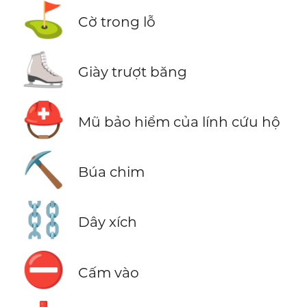
⛳
Cờ trong lỗ
⛸️
Giày trượt băng
⛑️
Mũ bảo hiểm của lính cứu hộ
⛏️
Búa chim
⛓️
Dây xích
⛔
Cấm vào