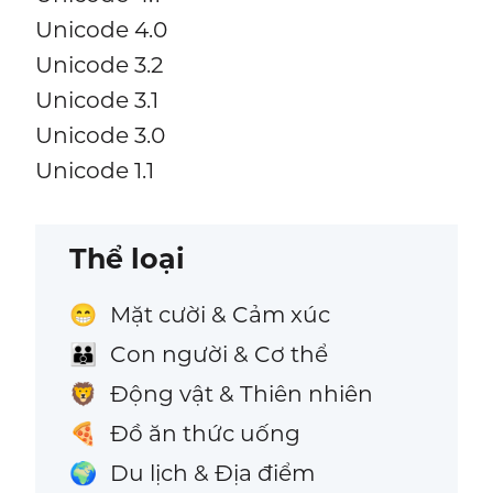
Unicode 4.0
Unicode 3.2
Unicode 3.1
Unicode 3.0
Unicode 1.1
Thể loại
Mặt cười & Cảm xúc
😁
Con người & Cơ thể
👪
Động vật & Thiên nhiên
🦁
Đồ ăn thức uống
🍕
Du lịch & Địa điểm
🌍