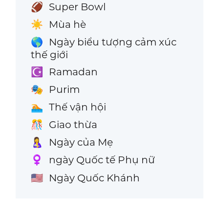
Super Bowl
🏈
Mùa hè
☀️
Ngày biểu tượng cảm xúc
🌎
thế giới
Ramadan
☪️
Purim
🎭
Thế vận hội
🏊
Giao thừa
🎊
Ngày của Mẹ
🤱
ngày Quốc tế Phụ nữ
♀️
Ngày Quốc Khánh
🇺🇸