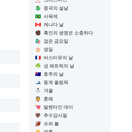
🐉
중국의 설날
🇧🇷
사육제
🇨🇦
캐나다 날
✊🏿
흑인의 생명은 소중하다
🛍️
검은 금요일
🎂
생일
🇫🇷
바스티유의 날
☘️
성 패트릭의 날
🇦🇺
호주의 날
🎿
동계 올림픽
⛄
겨울
👰
혼례
💘
발렌타인 데이
🦃
추수감사절
🏈
슈퍼 볼
☀️
여름