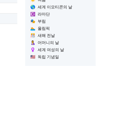
🌎
세계 이모티콘의 날
☪️
라마단
🎭
부림
🏊
올림픽
🎊
새해 전날
🤱
어머니의 날
♀️
세계 여성의 날
🇺🇸
독립 기념일