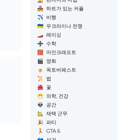
💑
하트가 있는 커플
✈️
비행
🇺🇦
우크라이나 전쟁
🏎️
레이싱
➕
수학
🧱
마인크래프트
🎬
영화
🍺
옥토버페스트
📜
법
🌺
꽃
😷
의학, 건강
👽
공간
🏡
재택 근무
🎉
파티
🏃
GTA 6
🗳️
선거