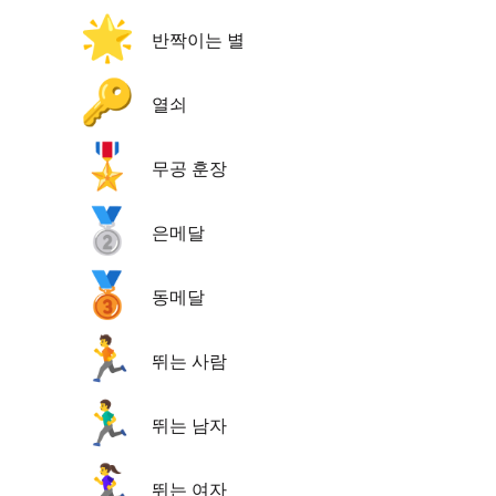
🌟
반짝이는 별
🔑
열쇠
🎖️
무공 훈장
🥈
은메달
🥉
동메달
🏃
뛰는 사람
🏃‍♂️
뛰는 남자
🏃‍♀️
뛰는 여자