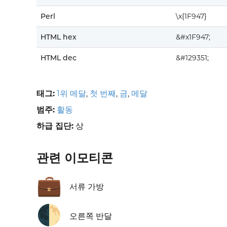
Perl
\x{1F947}
HTML hex
&#x1F947;
HTML dec
&#129351;
태그:
1위 메달
,
첫 번째
,
금
,
메달
범주:
활동
하급 집단:
상
관련 이모티콘
💼
서류 가방
🌓
오른쪽 반달