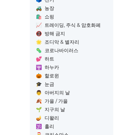
🚜
농장
🛍️
쇼핑
📈
트레이딩, 주식 & 암호화폐
📵
방해 금지
🌟
조디악 & 별자리
🦠
코로나바이러스
💕
하트
🕎
하누카
🎃
할로윈
🎓
눈금
👨
아버지의 날
🍂
가을 / 가을
🌱
지구의 날
🪔
디왈리
🕉️
홀리
🎅
크리스마스