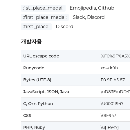
:1st_place_medal:
Emojipedia, Github
:first_place_medal:
Slack, Discord
:first_place:
Discord
개발자용
URL escape code
%F0%9F%A5%
Punycode
xn--dr9h
Bytes (UTF-8)
F0 9F A5 87
JavaScript, JSON, Java
\uD83E\uDD4
C, C++, Python
\U0001f947
CSS
\01F947
PHP, Ruby
\u{1F947}