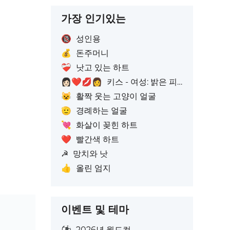
가장 인기있는
🔞
성인용
💰
돈주머니
❤️‍🩹
낫고 있는 하트
👩🏻‍❤️‍💋‍👩
키스 - 여성: 밝은 피부톤, 여성: 피부색 없음
😺
활짝 웃는 고양이 얼굴
🫡
경례하는 얼굴
💘
화살이 꽂힌 하트
❤️
빨간색 하트
☭
망치와 낫
👍
올린 엄지
이벤트 및 테마
⚽
2026년 월드컵