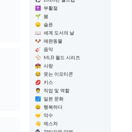
✝️
부활절
🌱
봄
😞
슬픈
📖
세계 도서의 날
🐶
애완동물
🎸
음악
⚾
MLB 월드 시리즈
👩‍❤️‍💋‍👨
사랑
😂
웃는 이모티콘
💋
키스
🧑‍💼
직업 및 역할
🗾
일본 문화
😄
행복하다
🤝
악수
👋
제스처
🧙
판타지와 마법