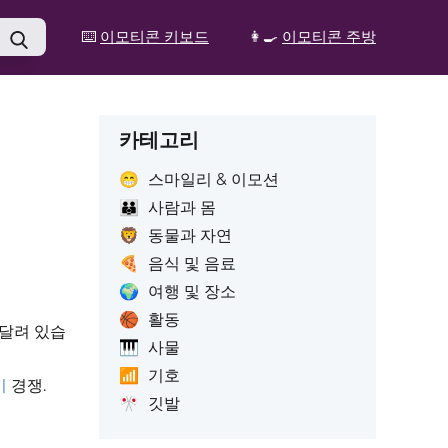
⌨️
이모티콘 키보드
👩‍🍳
이모티콘 주방
카테고리
😁
스마일리 & 이모션
👪
사람과 몸
🦁
동물과 자연
🍕
음식 및 음료
🌍
여행 및 장소
🏀
활동
매달려 있습
🎹
사물
📶
기호
기
경쟁.
🎌
깃발