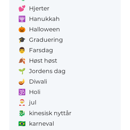
Hjerter
💕
Hanukkah
🕎
Halloween
🎃
Graduering
🎓
Farsdag
👨
Høst høst
🍂
Jordens dag
🌱
Diwali
🪔
Holi
🕉️
jul
🎅
kinesisk nyttår
🐉
karneval
🇧🇷