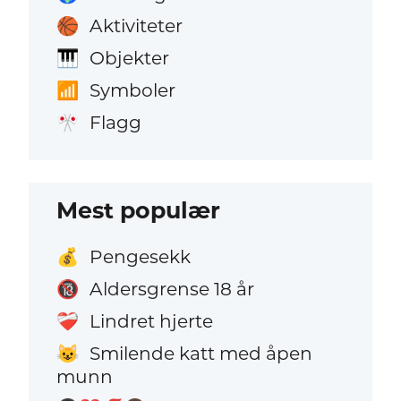
Aktiviteter
🏀
Objekter
🎹
Symboler
📶
Flagg
🎌
Mest populær
Pengesekk
💰
Aldersgrense 18 år
🔞
Lindret hjerte
❤️‍🩹
Smilende katt med åpen
😺
munn