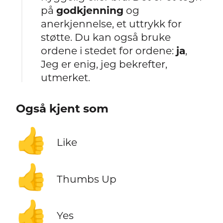
på
godkjenning
og
anerkjennelse, et uttrykk for
støtte. Du kan også bruke
ordene i stedet for ordene:
ja
,
Jeg er enig, jeg bekrefter,
utmerket.
Også kjent som
👍
Like
👍
Thumbs Up
👍
Yes