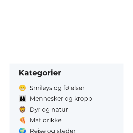
Kategorier
Smileys og følelser
😁
Mennesker og kropp
👪
Dyr og natur
🦁
Mat drikke
🍕
Reise og steder
🌍