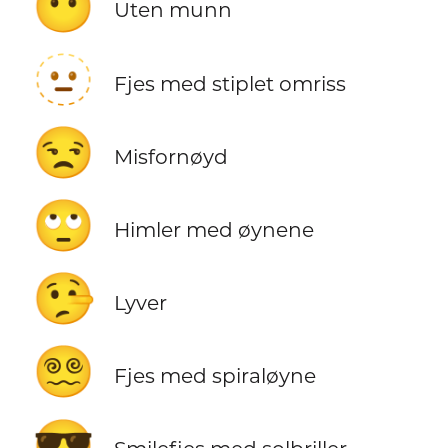
😶
Uten munn
🫥
Fjes med stiplet omriss
😒
Misfornøyd
🙄
Himler med øynene
🤥
Lyver
😵‍💫
Fjes med spiraløyne
😎