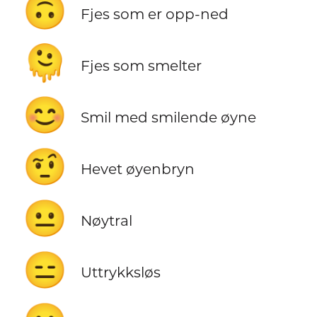
🙃
Fjes som er opp-ned
🫠
Fjes som smelter
😊
Smil med smilende øyne
🤨
Hevet øyenbryn
😐
Nøytral
😑
Uttrykksløs