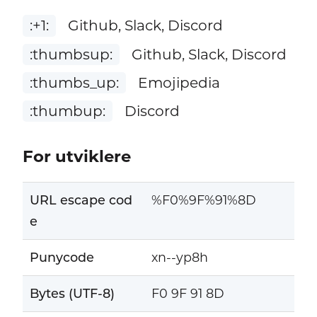
:+1:
Github, Slack, Discord
:thumbsup:
Github, Slack, Discord
:thumbs_up:
Emojipedia
:thumbup:
Discord
For utviklere
URL escape cod
%F0%9F%91%8D
e
Punycode
xn--yp8h
Bytes (UTF-8)
F0 9F 91 8D