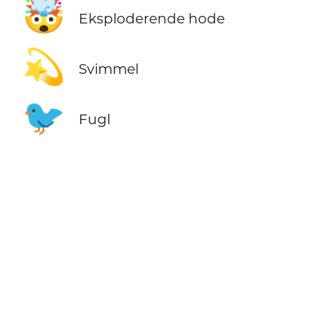
🤯
Eksploderende hode
💫
Svimmel
🐦
Fugl