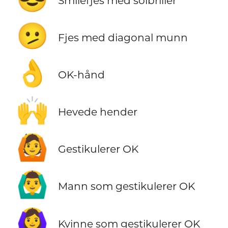
Smilefjes med solbriller
🫤
Fjes med diagonal munn
👌
OK-hånd
🙌
Hevede hender
🙆
Gestikulerer OK
🙆‍♂️
Mann som gestikulerer OK
🙆‍♀️
Kvinne som gestikulerer OK