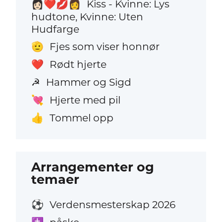
Kiss - Kvinne: Lys
👩🏻‍❤️‍💋‍👩
hudtone, Kvinne: Uten
Hudfarge
Fjes som viser honnør
🫡
Rødt hjerte
❤️
Hammer og Sigd
☭
Hjerte med pil
💘
Tommel opp
👍
Arrangementer og
temaer
Verdensmesterskap 2026
⚽