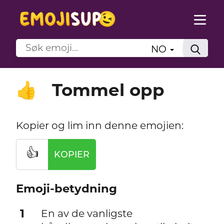
NO
Tommel opp
👍
Kopier og lim inn denne emojien:
👍
KOPIER
Emoji-betydning
1
En av de vanligste