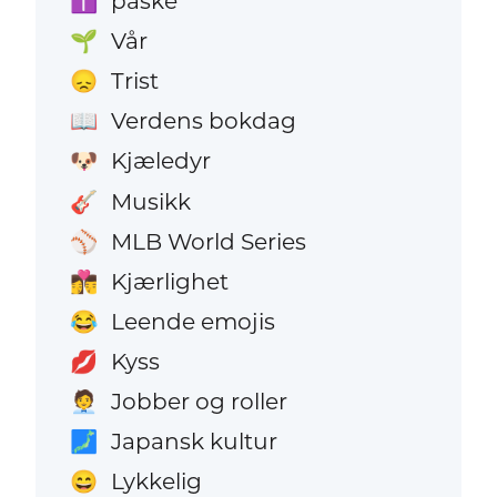
påske
✝️
Vår
🌱
Trist
😞
Verdens bokdag
📖
Kjæledyr
🐶
Musikk
🎸
MLB World Series
⚾
Kjærlighet
👩‍❤️‍💋‍👨
Leende emojis
😂
Kyss
💋
Jobber og roller
🧑‍💼
Japansk kultur
🗾
Lykkelig
😄