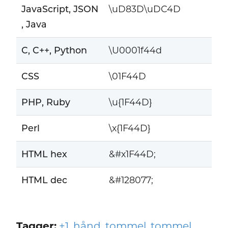
JavaScript, JSON
\uD83D\uDC4D
, Java
C, C++, Python
\U0001f44d
CSS
\01F44D
PHP, Ruby
\u{1F44D}
Perl
\x{1F44D}
HTML hex
&#x1F44D;
HTML dec
&#128077;
Tagger:
+1
,
hånd
,
tommel
,
tommel