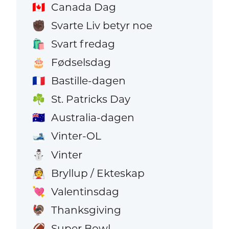
Canada Dag
🇨🇦
Svarte Liv betyr noe
✊🏿
Svart fredag
🛍️
Fødselsdag
🎂
Bastille-dagen
🇫🇷
St. Patricks Day
☘️
Australia-dagen
🇦🇺
Vinter-OL
🎿
Vinter
⛄
Bryllup / Ekteskap
👰
Valentinsdag
💘
Thanksgiving
🦃
Super Bowl
🏈