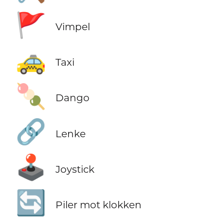
🚩
Vimpel
🚕
Taxi
🍡
Dango
🔗
Lenke
🕹️
Joystick
🔄
Piler mot klokken