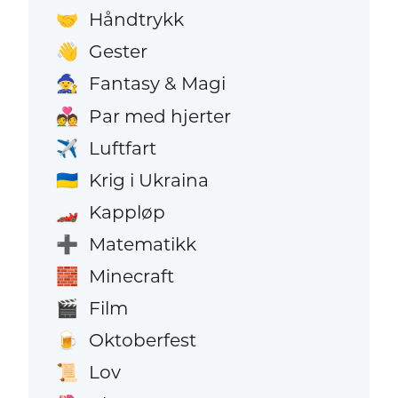
Håndtrykk
🤝
Gester
👋
Fantasy & Magi
🧙
Par med hjerter
💑
Luftfart
✈️
Krig i Ukraina
🇺🇦
Kappløp
🏎️
Matematikk
➕
Minecraft
🧱
Film
🎬
Oktoberfest
🍺
Lov
📜