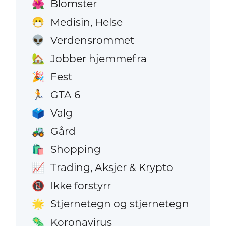
Blomster
🌺
Medisin, Helse
😷
Verdensrommet
👽
Jobber hjemmefra
🏡
Fest
🎉
GTA 6
🏃
Valg
🗳️
Gård
🚜
Shopping
🛍️
Trading, Aksjer & Krypto
📈
Ikke forstyrr
📵
Stjernetegn og stjernetegn
🌟
Koronavirus
🦠