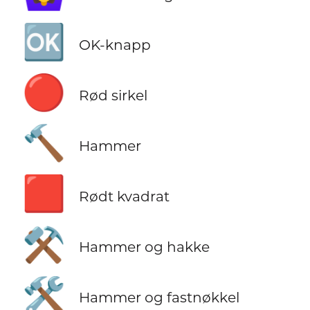
🆗
OK-knapp
🔴
Rød sirkel
🔨
Hammer
🟥
Rødt kvadrat
⚒️
Hammer og hakke
🛠️
Hammer og fastnøkkel