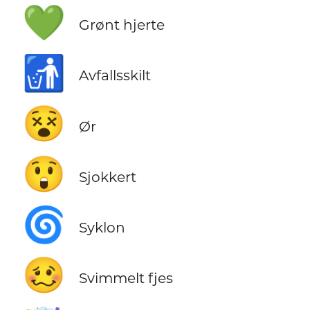
💚
Grønt hjerte
🚮
Avfallsskilt
😵
Ør
😲
Sjokkert
🌀
Syklon
🥴
Svimmelt fjes