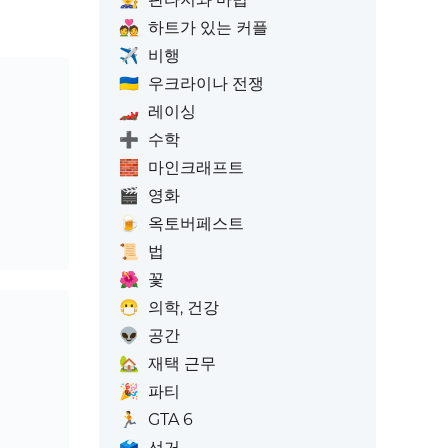
💑
하트가 있는 커플
✈️
비행
🇺🇦
우크라이나 전쟁
🏎️
레이싱
➕
수학
🧱
마인크래프트
🎬
영화
🍺
옥토버페스트
📜
법
🌺
꽃
😷
의학, 건강
👽
공간
🏡
재택 근무
🎉
파티
🏃
GTA 6
🗳️
선거