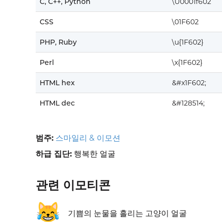
C, C++, Python
\U0001f602
CSS
\01F602
PHP, Ruby
\u{1F602}
Perl
\x{1F602}
HTML hex
&#x1F602;
HTML dec
&#128514;
범주:
스마일리 & 이모션
하급 집단:
행복한 얼굴
관련 이모티콘
😹
기쁨의 눈물을 흘리는 고양이 얼굴