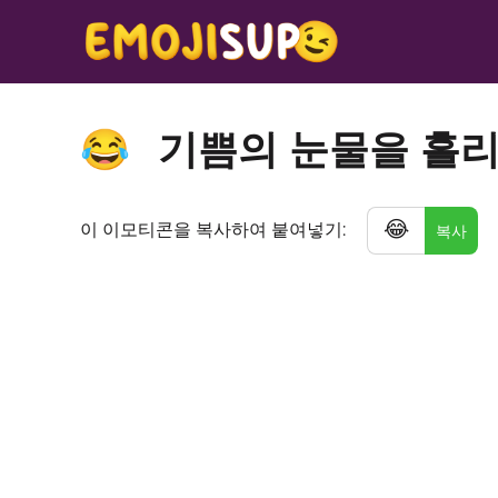
기쁨의 눈물을 흘리
😂
😂
이 이모티콘을 복사하여 붙여넣기:
복사