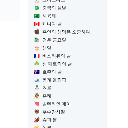
🐉
중국의 설날
🇧🇷
사육제
🇨🇦
캐나다 날
✊🏿
흑인의 생명은 소중하다
🛍️
검은 금요일
🎂
생일
🇫🇷
바스티유의 날
☘️
성 패트릭의 날
🇦🇺
호주의 날
🎿
동계 올림픽
⛄
겨울
👰
혼례
💘
발렌타인 데이
🦃
추수감사절
🏈
슈퍼 볼
☀️
여름