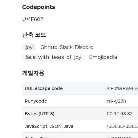
Codepoints
U+1F602
단축 코드
:joy:
Github, Slack, Discord
:face_with_tears_of_joy:
Emojipedia
개발자용
URL escape code
%F0%9F%98%
Punycode
xn--g28h
Bytes (UTF-8)
F0 9F 98 82
JavaScript, JSON, Java
\uD83D\uDE0