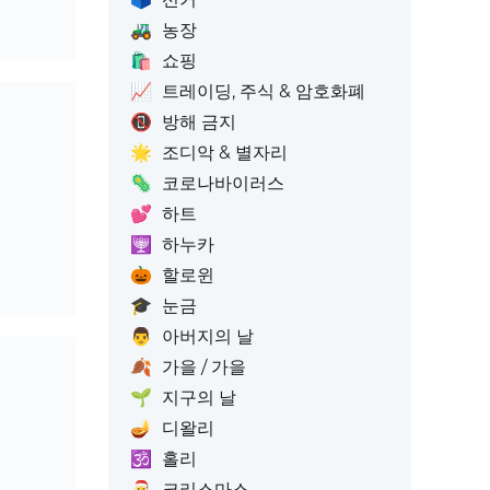
🚜
농장
🛍️
쇼핑
📈
트레이딩, 주식 & 암호화폐
📵
방해 금지
🌟
조디악 & 별자리
🦠
코로나바이러스
💕
하트
🕎
하누카
🎃
할로윈
🎓
눈금
👨
아버지의 날
🍂
가을 / 가을
🌱
지구의 날
🪔
디왈리
🕉️
홀리
🎅
크리스마스