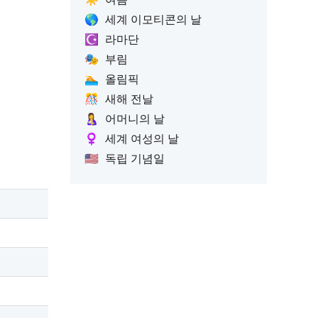
🌎
세계 이모티콘의 날
☪️
라마단
🎭
부림
🏊
올림픽
🎊
새해 전날
🤱
어머니의 날
♀️
세계 여성의 날
🇺🇸
독립 기념일