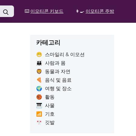
⌨️
이모티콘 키보드
👩‍🍳
이모티콘 주방
카테고리
😁
스마일리 & 이모션
👪
사람과 몸
🦁
동물과 자연
🍕
음식 및 음료
🌍
여행 및 장소
🏀
활동
🎹
사물
📶
기호
🎌
깃발