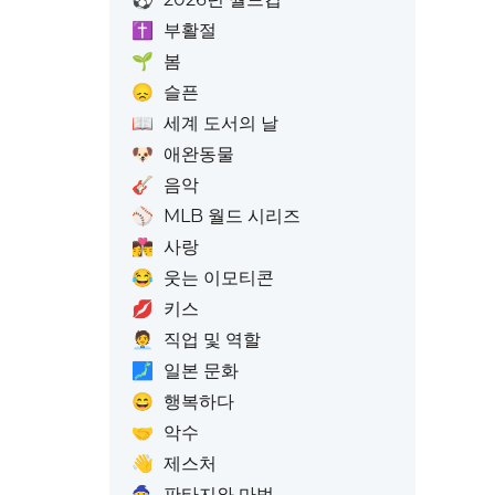
✝️
부활절
🌱
봄
😞
슬픈
📖
세계 도서의 날
🐶
애완동물
🎸
음악
⚾
MLB 월드 시리즈
👩‍❤️‍💋‍👨
사랑
😂
웃는 이모티콘
💋
키스
🧑‍💼
직업 및 역할
🗾
일본 문화
😄
행복하다
🤝
악수
👋
제스처
🧙
판타지와 마법