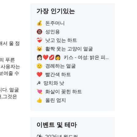
가장 인기있는
💰
돈주머니
🔞
성인용
❤️‍🩹
낫고 있는 하트
해서 울 정
😺
활짝 웃는 고양이 얼굴
👩🏻‍❤️‍💋‍👩
키스 - 여성: 밝은 피부톤, 여성: 피부색 없음
의 푸른
🫡
경례하는 얼굴
로 사용자는
보여줄 수
❤️
빨간색 하트
☭
망치와 낫
다. 얼굴
💘
화살이 꽂힌 하트
서,그것은
👍
올린 엄지
이벤트 및 테마
⚽
2026년 월드컵