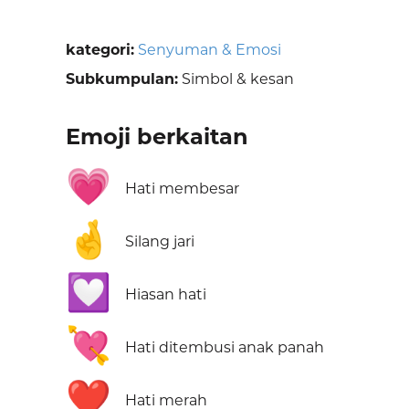
kategori:
Senyuman & Emosi
Subkumpulan:
Simbol & kesan
Emoji berkaitan
💗
Hati membesar
🤞
Silang jari
💟
Hiasan hati
💘
Hati ditembusi anak panah
❤️
Hati merah