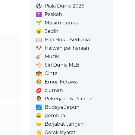
⚽
Piala Dunia 2026
✝️
Paskah
🌱
Musim bunga
😞
Sedih
📖
Hari Buku Sedunia
🐶
Haiwan peliharaan
🎸
Muzik
⚾
Siri Dunia MLB
👩‍❤️‍💋‍👨
Cinta
😂
Emoji Ketawa
💋
ciuman
🧑‍💼
Pekerjaan & Peranan
🗾
Budaya Jepun
😄
gembira
🤝
Berjabat tangan
👋
Gerak isyarat