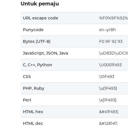
Untuk pemaju
URL escape code
%F0%9F%92%
Punycode
xn--yr8h
Bytes (UTF-8)
F0 9F 92 93
JavaScript, JSON, Java
\uD83D\uDC9
C, C++, Python
\U0001f493
CSS
\01F493
PHP, Ruby
\u{1F493}
Perl
\x{1F493}
HTML hex
&#x1F493;
HTML dec
&#128147;