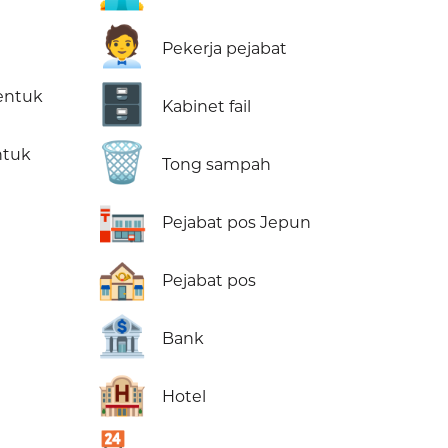
🧑‍💼
Pekerja pejabat
🗄️
entuk
Kabinet fail
🗑️
ntuk
Tong sampah
🏣
Pejabat pos Jepun
🏤
Pejabat pos
🏦
Bank
🏨
Hotel