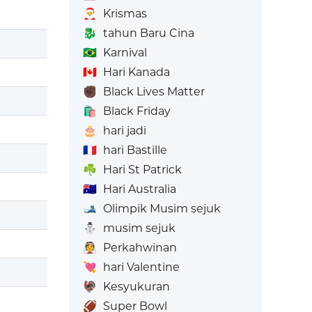
🎅
Krismas
🐉
tahun Baru Cina
🇧🇷
Karnival
🇨🇦
Hari Kanada
✊🏿
Black Lives Matter
🛍️
Black Friday
🎂
hari jadi
🇫🇷
hari Bastille
☘️
Hari St Patrick
🇦🇺
Hari Australia
🎿
Olimpik Musim sejuk
⛄
musim sejuk
👰
Perkahwinan
💘
hari Valentine
🦃
Kesyukuran
🏈
Super Bowl