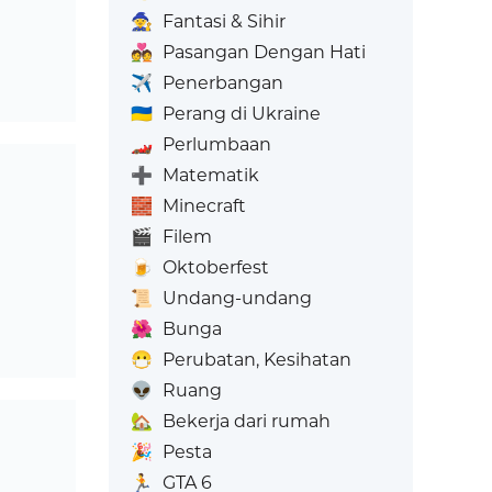
🧙
Fantasi & Sihir
💑
Pasangan Dengan Hati
✈️
Penerbangan
🇺🇦
Perang di Ukraine
🏎️
Perlumbaan
➕
Matematik
🧱
Minecraft
🎬
Filem
🍺
Oktoberfest
📜
Undang-undang
🌺
Bunga
😷
Perubatan, Kesihatan
👽
Ruang
🏡
Bekerja dari rumah
🎉
Pesta
🏃
GTA 6