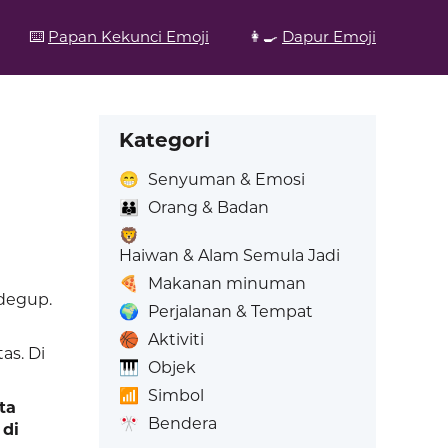
⌨️
Papan Kekunci Emoji
👩‍🍳
Dapur Emoji
Kategori
😁
Senyuman & Emosi
👪
Orang & Badan
🦁
Haiwan & Alam Semula Jadi
🍕
Makanan minuman
rdegup.
🌍
Perjalanan & Tempat
🏀
Aktiviti
as. Di
🎹
Objek
📶
Simbol
ta
🎌
Bendera
di