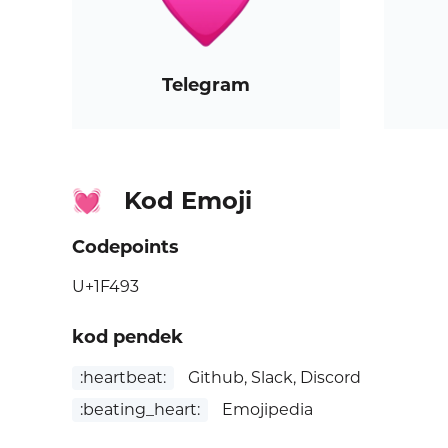
Telegram
Kod Emoji
💓
Codepoints
U+1F493
kod pendek
:heartbeat:
Github, Slack, Discord
:beating_heart:
Emojipedia