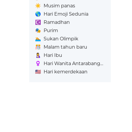
☀️
Musim panas
🌎
Hari Emoji Sedunia
☪️
Ramadhan
🎭
Purim
🏊
Sukan Olimpik
🎊
Malam tahun baru
🤱
Hari Ibu
♀️
Hari Wanita Antarabangsa
🇺🇸
Hari kemerdekaan