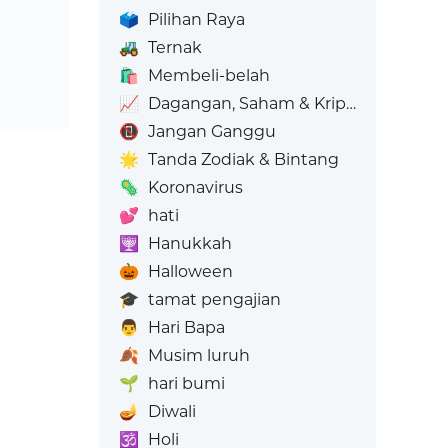
🗳️
Pilihan Raya
🚜
Ternak
🛍️
Membeli-belah
📈
Dagangan, Saham & Kripto
📵
Jangan Ganggu
🌟
Tanda Zodiak & Bintang
🦠
Koronavirus
💕
hati
🕎
Hanukkah
🎃
Halloween
🎓
tamat pengajian
👨
Hari Bapa
🍂
Musim luruh
🌱
hari bumi
🪔
Diwali
🕉️
Holi