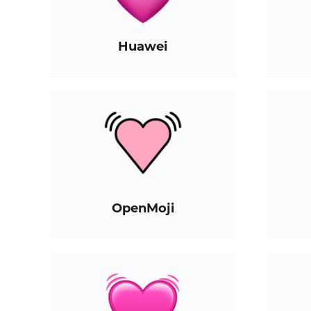
Huawei
OpenMoji