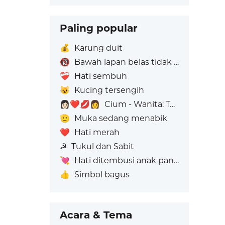
Paling popular
💰
Karung duit
🔞
Bawah lapan belas tidak dibenarkan
❤️‍🩹
Hati sembuh
😺
Kucing tersengih
👩🏻‍❤️‍💋‍👩
Cium - Wanita: Ton Kulit Cerah, Wanita: Tiada Warna Kulit
🫡
Muka sedang menabik
❤️
Hati merah
☭
Tukul dan Sabit
💘
Hati ditembusi anak panah
👍
Simbol bagus
Acara & Tema