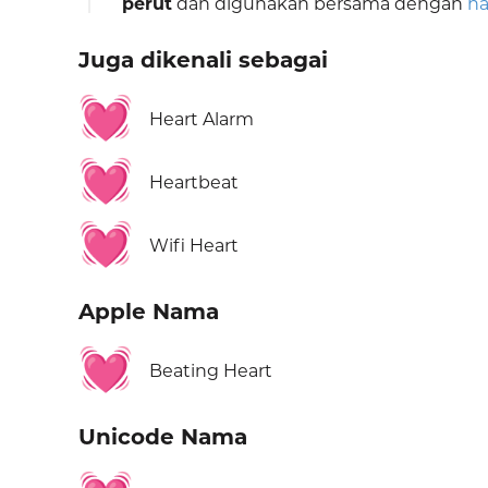
perut
dan digunakan bersama dengan
ha
Juga dikenali sebagai
💓
Heart Alarm
💓
Heartbeat
💓
Wifi Heart
Apple Nama
💓
Beating Heart
Unicode Nama