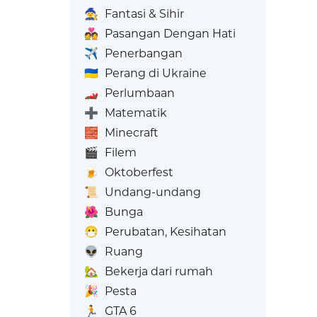
🧙
Fantasi & Sihir
💑
Pasangan Dengan Hati
✈️
Penerbangan
🇺🇦
Perang di Ukraine
🏎️
Perlumbaan
➕
Matematik
🧱
Minecraft
🎬
Filem
🍺
Oktoberfest
📜
Undang-undang
🌺
Bunga
😷
Perubatan, Kesihatan
👽
Ruang
🏡
Bekerja dari rumah
🎉
Pesta
🏃
GTA 6