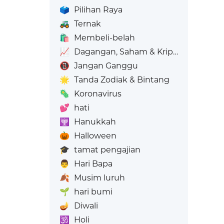
🗳️
Pilihan Raya
🚜
Ternak
🛍️
Membeli-belah
📈
Dagangan, Saham & Kripto
📵
Jangan Ganggu
🌟
Tanda Zodiak & Bintang
🦠
Koronavirus
💕
hati
🕎
Hanukkah
🎃
Halloween
🎓
tamat pengajian
👨
Hari Bapa
🍂
Musim luruh
🌱
hari bumi
🪔
Diwali
🕉️
Holi