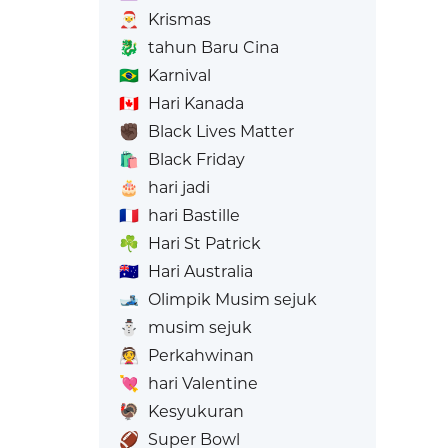
🎅
Krismas
🐉
tahun Baru Cina
🇧🇷
Karnival
🇨🇦
Hari Kanada
✊🏿
Black Lives Matter
🛍️
Black Friday
🎂
hari jadi
🇫🇷
hari Bastille
☘️
Hari St Patrick
🇦🇺
Hari Australia
🎿
Olimpik Musim sejuk
⛄
musim sejuk
👰
Perkahwinan
💘
hari Valentine
🦃
Kesyukuran
🏈
Super Bowl