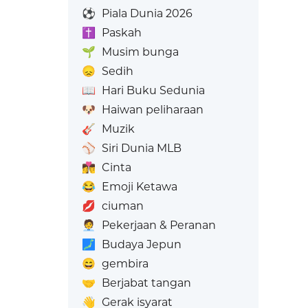
⚽
Piala Dunia 2026
✝️
Paskah
🌱
Musim bunga
😞
Sedih
📖
Hari Buku Sedunia
🐶
Haiwan peliharaan
🎸
Muzik
⚾
Siri Dunia MLB
👩‍❤️‍💋‍👨
Cinta
😂
Emoji Ketawa
💋
ciuman
🧑‍💼
Pekerjaan & Peranan
🗾
Budaya Jepun
😄
gembira
🤝
Berjabat tangan
👋
Gerak isyarat