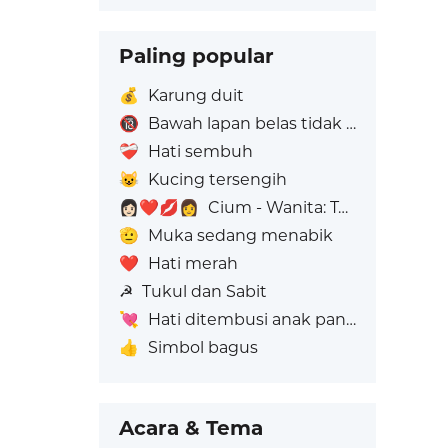
Paling popular
💰
Karung duit
🔞
Bawah lapan belas tidak dibenarkan
❤️‍🩹
Hati sembuh
😺
Kucing tersengih
👩🏻‍❤️‍💋‍👩
Cium - Wanita: Ton Kulit Cerah, Wanita: Tiada Warna Kulit
🫡
Muka sedang menabik
❤️
Hati merah
☭
Tukul dan Sabit
💘
Hati ditembusi anak panah
👍
Simbol bagus
Acara & Tema