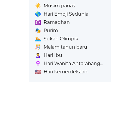
☀️
Musim panas
🌎
Hari Emoji Sedunia
☪️
Ramadhan
🎭
Purim
🏊
Sukan Olimpik
🎊
Malam tahun baru
🤱
Hari Ibu
♀️
Hari Wanita Antarabangsa
🇺🇸
Hari kemerdekaan