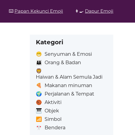
⌨️
Papan Kekunci Emoji
👩‍🍳
Dapur Emoji
Kategori
😁
Senyuman & Emosi
👪
Orang & Badan
🦁
Haiwan & Alam Semula Jadi
🍕
Makanan minuman
🌍
Perjalanan & Tempat
🏀
Aktiviti
🎹
Objek
📶
Simbol
🎌
Bendera