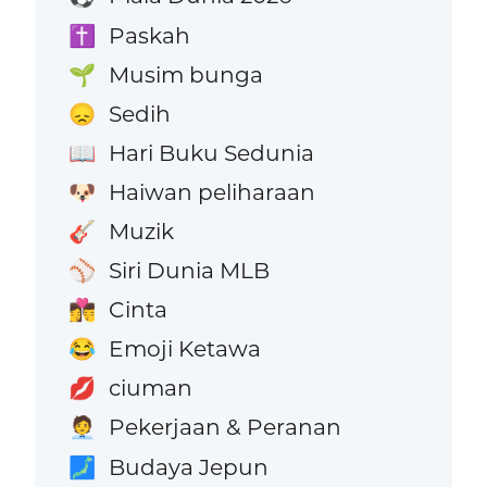
Paskah
✝️
Musim bunga
🌱
Sedih
😞
Hari Buku Sedunia
📖
Haiwan peliharaan
🐶
Muzik
🎸
Siri Dunia MLB
⚾
Cinta
👩‍❤️‍💋‍👨
Emoji Ketawa
😂
ciuman
💋
Pekerjaan & Peranan
🧑‍💼
Budaya Jepun
🗾