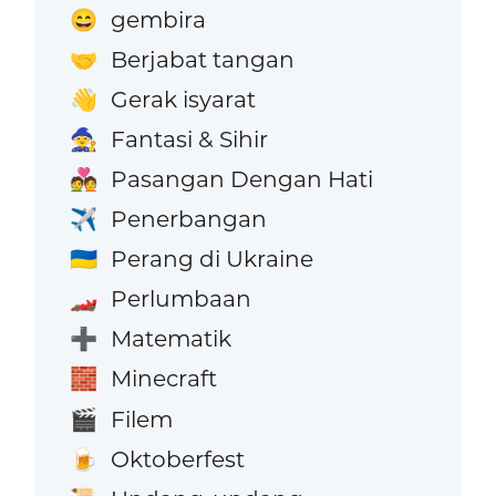
gembira
😄
Berjabat tangan
🤝
Gerak isyarat
👋
Fantasi & Sihir
🧙
Pasangan Dengan Hati
💑
Penerbangan
✈️
Perang di Ukraine
🇺🇦
Perlumbaan
🏎️
Matematik
➕
Minecraft
🧱
Filem
🎬
Oktoberfest
🍺