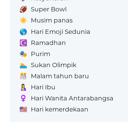
Super Bowl
🏈
Musim panas
☀️
Hari Emoji Sedunia
🌎
Ramadhan
☪️
Purim
🎭
Sukan Olimpik
🏊
Malam tahun baru
🎊
Hari Ibu
🤱
Hari Wanita Antarabangsa
♀️
Hari kemerdekaan
🇺🇸