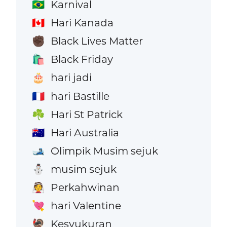
Karnival
🇧🇷
Hari Kanada
🇨🇦
Black Lives Matter
✊🏿
Black Friday
🛍️
hari jadi
🎂
hari Bastille
🇫🇷
Hari St Patrick
☘️
Hari Australia
🇦🇺
Olimpik Musim sejuk
🎿
musim sejuk
⛄
Perkahwinan
👰
hari Valentine
💘
Kesyukuran
🦃