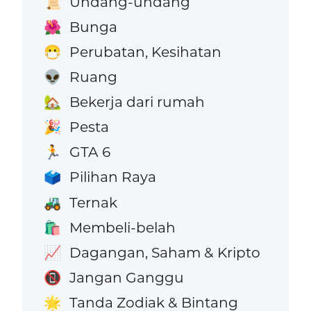
Undang-undang
📜
Bunga
🌺
Perubatan, Kesihatan
😷
Ruang
👽
Bekerja dari rumah
🏡
Pesta
🎉
GTA 6
🏃
Pilihan Raya
🗳️
Ternak
🚜
Membeli-belah
🛍️
Dagangan, Saham & Kripto
📈
Jangan Ganggu
📵
Tanda Zodiak & Bintang
🌟