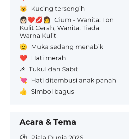
Kucing tersengih
😺
Cium - Wanita: Ton
👩🏻‍❤️‍💋‍👩
Kulit Cerah, Wanita: Tiada
Warna Kulit
Muka sedang menabik
🫡
Hati merah
❤️
Tukul dan Sabit
☭
Hati ditembusi anak panah
💘
Simbol bagus
👍
Acara & Tema
Piala Dunia 2026
⚽