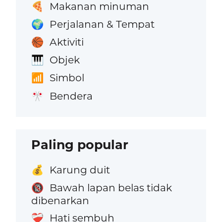
Makanan minuman
🍕
Perjalanan & Tempat
🌍
Aktiviti
🏀
Objek
🎹
Simbol
📶
Bendera
🎌
Paling popular
Karung duit
💰
Bawah lapan belas tidak
🔞
dibenarkan
Hati sembuh
❤️‍🩹