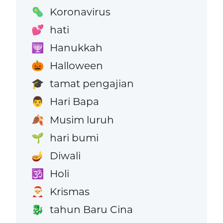
Koronavirus
🦠
hati
💕
Hanukkah
🕎
Halloween
🎃
tamat pengajian
🎓
Hari Bapa
👨
Musim luruh
🍂
hari bumi
🌱
Diwali
🪔
Holi
🕉️
Krismas
🎅
tahun Baru Cina
🐉