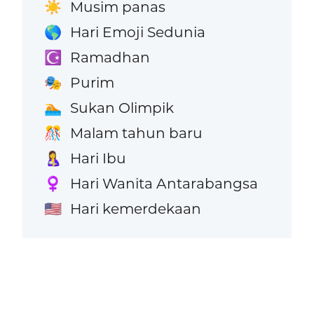
Musim panas
☀️
Hari Emoji Sedunia
🌎
Ramadhan
☪️
Purim
🎭
Sukan Olimpik
🏊
Malam tahun baru
🎊
Hari Ibu
🤱
Hari Wanita Antarabangsa
♀️
Hari kemerdekaan
🇺🇸