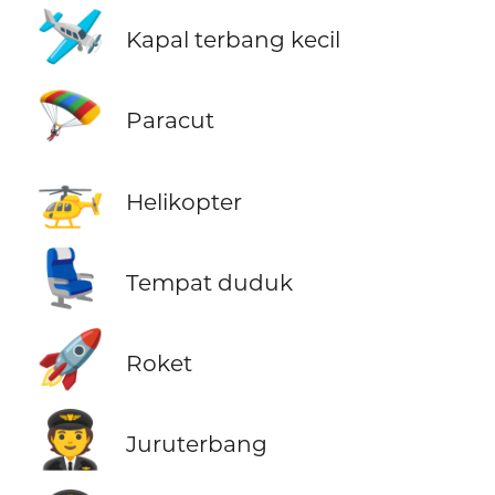
🛩️
Kapal terbang kecil
🪂
Paracut
🚁
Helikopter
💺
Tempat duduk
🚀
Roket
🧑‍✈️
Juruterbang