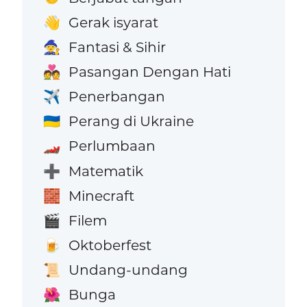
Gerak isyarat
👋
Fantasi & Sihir
🧙
Pasangan Dengan Hati
💑
Penerbangan
✈️
Perang di Ukraine
🇺🇦
Perlumbaan
🏎️
Matematik
➕
Minecraft
🧱
Filem
🎬
Oktoberfest
🍺
Undang-undang
📜
Bunga
🌺