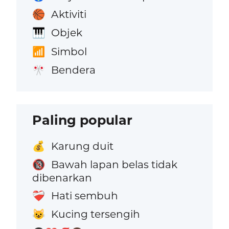
Aktiviti
🏀
Objek
🎹
Simbol
📶
Bendera
🎌
Paling popular
Karung duit
💰
Bawah lapan belas tidak
🔞
dibenarkan
Hati sembuh
❤️‍🩹
Kucing tersengih
😺