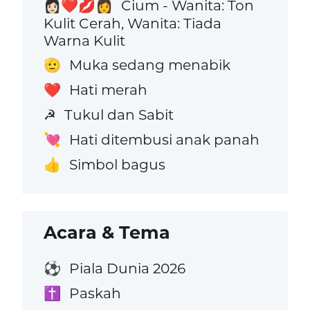
Cium - Wanita: Ton
👩🏻‍❤️‍💋‍👩
Kulit Cerah, Wanita: Tiada
Warna Kulit
Muka sedang menabik
🫡
Hati merah
❤️
Tukul dan Sabit
☭
Hati ditembusi anak panah
💘
Simbol bagus
👍
Acara & Tema
Piala Dunia 2026
⚽
Paskah
✝️