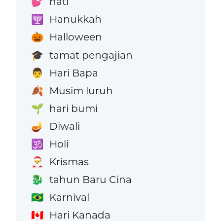
hati
💕
Hanukkah
🕎
Halloween
🎃
tamat pengajian
🎓
Hari Bapa
👨
Musim luruh
🍂
hari bumi
🌱
Diwali
🪔
Holi
🕉️
Krismas
🎅
tahun Baru Cina
🐉
Karnival
🇧🇷
Hari Kanada
🇨🇦