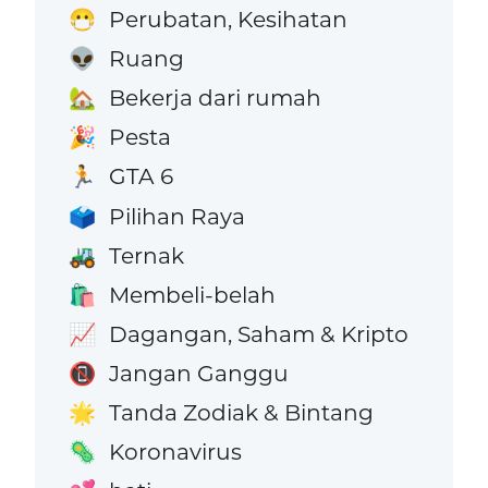
Perubatan, Kesihatan
😷
Ruang
👽
Bekerja dari rumah
🏡
Pesta
🎉
GTA 6
🏃
Pilihan Raya
🗳️
Ternak
🚜
Membeli-belah
🛍️
Dagangan, Saham & Kripto
📈
Jangan Ganggu
📵
Tanda Zodiak & Bintang
🌟
Koronavirus
🦠