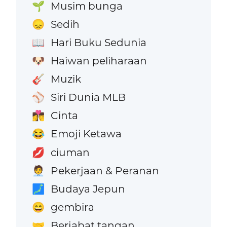
Musim bunga
🌱
Sedih
😞
Hari Buku Sedunia
📖
Haiwan peliharaan
🐶
Muzik
🎸
Siri Dunia MLB
⚾
Cinta
👩‍❤️‍💋‍👨
Emoji Ketawa
😂
ciuman
💋
Pekerjaan & Peranan
🧑‍💼
Budaya Jepun
🗾
gembira
😄
Berjabat tangan
🤝