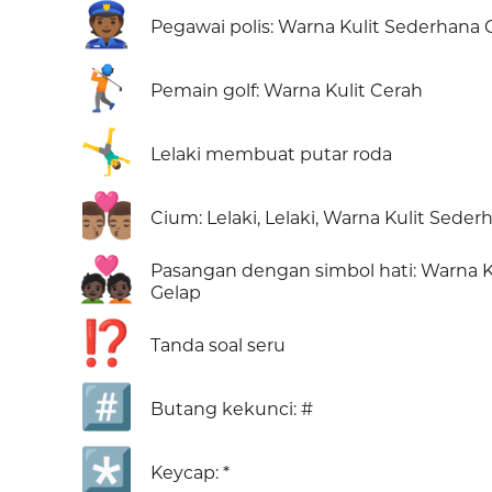
👮🏾
Pegawai polis: Warna Kulit Sederhana 
🏌🏻
Pemain golf: Warna Kulit Cerah
🤸‍♂️
Lelaki membuat putar roda
👨🏽‍❤️‍💋‍👨🏽
Cium: Lelaki, Lelaki, Warna Kulit Seder
💑🏿
Pasangan dengan simbol hati: Warna K
Gelap
⁉️
Tanda soal seru
#️⃣
Butang kekunci: #
*️⃣
Keycap: *