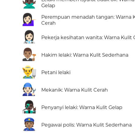
🙅🏿‍♂️
Gelap
💁🏻‍♀️
Perempuan menadah tangan: Warna K
Cerah
👩🏻‍⚕️
Pekerja kesihatan wanita: Warna Kulit
👨🏽‍⚖️
Hakim lelaki: Warna Kulit Sederhana
👨‍🌾
Petani lelaki
🧑🏻‍🔧
Mekanik: Warna Kulit Cerah
👨🏿‍🎤
Penyanyi lelaki: Warna Kulit Gelap
👮🏽
Pegawai polis: Warna Kulit Sederhana