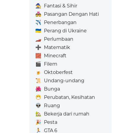
🧙
Fantasi & Sihir
💑
Pasangan Dengan Hati
✈️
Penerbangan
🇺🇦
Perang di Ukraine
🏎️
Perlumbaan
➕
Matematik
🧱
Minecraft
🎬
Filem
🍺
Oktoberfest
📜
Undang-undang
🌺
Bunga
😷
Perubatan, Kesihatan
👽
Ruang
🏡
Bekerja dari rumah
🎉
Pesta
🏃
GTA 6