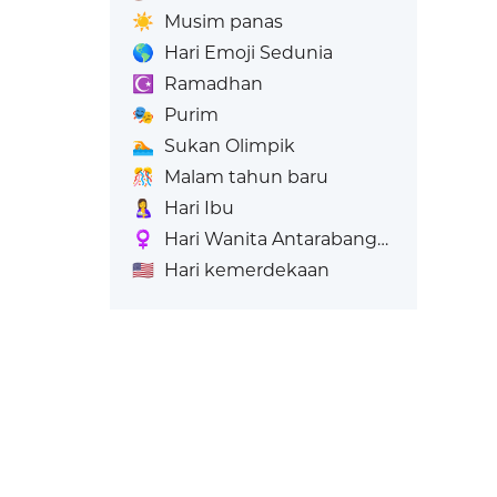
☀️
Musim panas
🌎
Hari Emoji Sedunia
☪️
Ramadhan
🎭
Purim
🏊
Sukan Olimpik
🎊
Malam tahun baru
🤱
Hari Ibu
♀️
Hari Wanita Antarabangsa
🇺🇸
Hari kemerdekaan