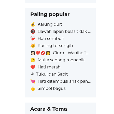
Paling popular
💰
Karung duit
🔞
Bawah lapan belas tidak dibenarkan
❤️‍🩹
Hati sembuh
😺
Kucing tersengih
👩🏻‍❤️‍💋‍👩
Cium - Wanita: Ton Kulit Cerah, Wanita: Tiada Warna Kulit
🫡
Muka sedang menabik
❤️
Hati merah
☭
Tukul dan Sabit
💘
Hati ditembusi anak panah
👍
Simbol bagus
Acara & Tema