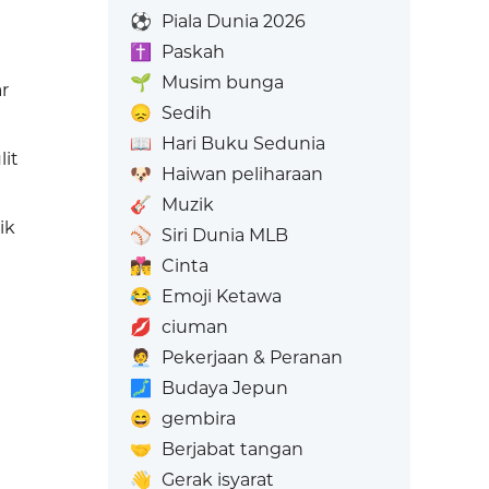
⚽
Piala Dunia 2026
i
✝️
Paskah
🌱
Musim bunga
r
😞
Sedih
l
📖
Hari Buku Sedunia
it
🐶
Haiwan peliharaan
🎸
Muzik
ik
⚾
Siri Dunia MLB
👩‍❤️‍💋‍👨
Cinta
😂
Emoji Ketawa
💋
ciuman
🧑‍💼
Pekerjaan & Peranan
🗾
Budaya Jepun
😄
gembira
🤝
Berjabat tangan
👋
Gerak isyarat