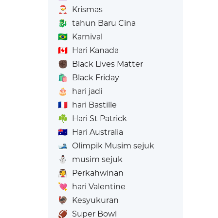
🎅
Krismas
🐉
tahun Baru Cina
🇧🇷
Karnival
🇨🇦
Hari Kanada
✊🏿
Black Lives Matter
🛍️
Black Friday
🎂
hari jadi
🇫🇷
hari Bastille
☘️
Hari St Patrick
🇦🇺
Hari Australia
🎿
Olimpik Musim sejuk
⛄
musim sejuk
👰
Perkahwinan
💘
hari Valentine
🦃
Kesyukuran
🏈
Super Bowl