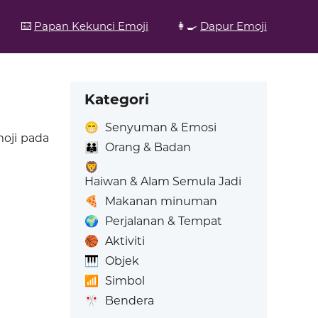
⌨️
Papan Kekunci Emoji
👩‍🍳
Dapur Emoji
Kategori
😁
Senyuman & Emosi
oji pada
👪
Orang & Badan
🦁
Haiwan & Alam Semula Jadi
🍕
Makanan minuman
🌍
Perjalanan & Tempat
🏀
Aktiviti
🎹
Objek
📶
Simbol
🎌
Bendera