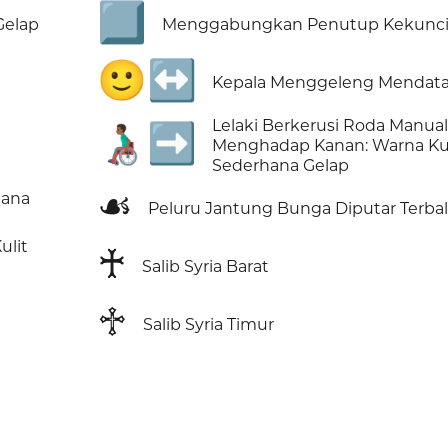
⃣
Gelap
Menggabungkan Penutup Kekunc
🙂‍↔️
Kepala Menggeleng Mendata
Lelaki Berkerusi Roda Manua
👨🏾‍🦽‍➡️
Menghadap Kanan: Warna Kul
Sederhana Gelap
☙
hana
Peluru Jantung Bunga Diputar Terbal
ulit
♰
Salib Syria Barat
♱
Salib Syria Timur