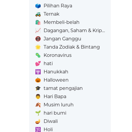
🗳️
Pilihan Raya
🚜
Ternak
🛍️
Membeli-belah
📈
Dagangan, Saham & Kripto
📵
Jangan Ganggu
🌟
Tanda Zodiak & Bintang
🦠
Koronavirus
💕
hati
🕎
Hanukkah
🎃
Halloween
🎓
tamat pengajian
👨
Hari Bapa
🍂
Musim luruh
🌱
hari bumi
🪔
Diwali
🕉️
Holi