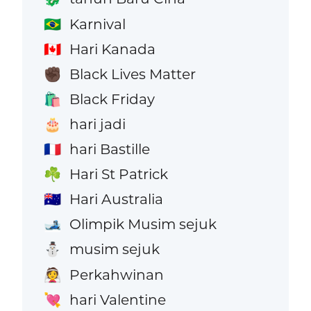
Karnival
🇧🇷
Hari Kanada
🇨🇦
Black Lives Matter
✊🏿
Black Friday
🛍️
hari jadi
🎂
hari Bastille
🇫🇷
Hari St Patrick
☘️
Hari Australia
🇦🇺
Olimpik Musim sejuk
🎿
musim sejuk
⛄
Perkahwinan
👰
hari Valentine
💘