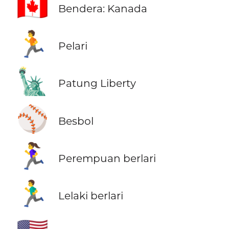
🇨🇦
Bendera: Kanada
🏃
Pelari
🗽
Patung Liberty
⚾
Besbol
🏃‍♀️
Perempuan berlari
🏃‍♂️
Lelaki berlari