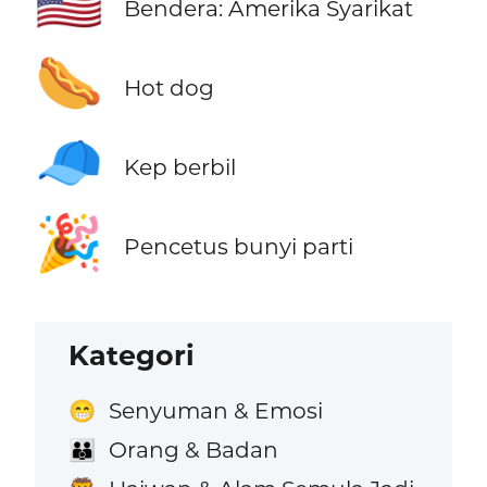
🇺🇸
Bendera: Amerika Syarikat
🌭
Hot dog
🧢
Kep berbil
🎉
Pencetus bunyi parti
Kategori
Senyuman & Emosi
😁
Orang & Badan
👪