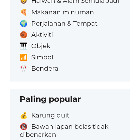
Haiwan & Alam Semula Jadi
🦁
Makanan minuman
🍕
Perjalanan & Tempat
🌍
Aktiviti
🏀
Objek
🎹
Simbol
📶
Bendera
🎌
Paling popular
Karung duit
💰
Bawah lapan belas tidak
🔞
dibenarkan