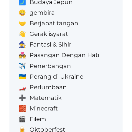
Budaya Jepun
🗾
gembira
😄
Berjabat tangan
🤝
Gerak isyarat
👋
Fantasi & Sihir
🧙
Pasangan Dengan Hati
💑
Penerbangan
✈️
Perang di Ukraine
🇺🇦
Perlumbaan
🏎️
Matematik
➕
Minecraft
🧱
Filem
🎬
Oktoberfest
🍺