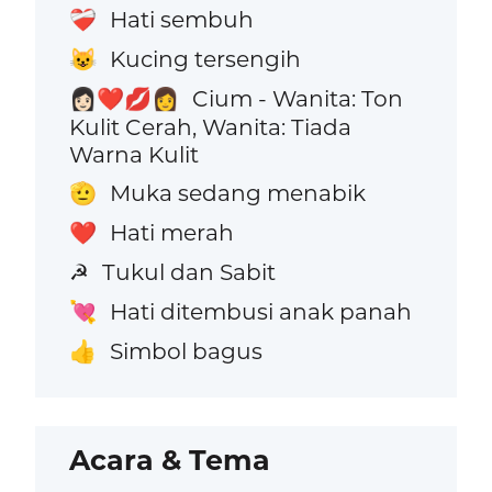
Hati sembuh
❤️‍🩹
Kucing tersengih
😺
Cium - Wanita: Ton
👩🏻‍❤️‍💋‍👩
Kulit Cerah, Wanita: Tiada
Warna Kulit
Muka sedang menabik
🫡
Hati merah
❤️
Tukul dan Sabit
☭
Hati ditembusi anak panah
💘
Simbol bagus
👍
Acara & Tema