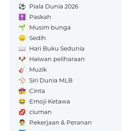
Piala Dunia 2026
⚽
Paskah
✝️
Musim bunga
🌱
Sedih
😞
Hari Buku Sedunia
📖
Haiwan peliharaan
🐶
Muzik
🎸
Siri Dunia MLB
⚾
Cinta
👩‍❤️‍💋‍👨
Emoji Ketawa
😂
ciuman
💋
Pekerjaan & Peranan
🧑‍💼