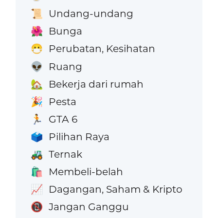
Undang-undang
📜
Bunga
🌺
Perubatan, Kesihatan
😷
Ruang
👽
Bekerja dari rumah
🏡
Pesta
🎉
GTA 6
🏃
Pilihan Raya
🗳️
Ternak
🚜
Membeli-belah
🛍️
Dagangan, Saham & Kripto
📈
Jangan Ganggu
📵