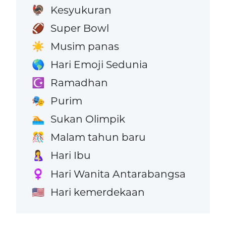
Kesyukuran
🦃
Super Bowl
🏈
Musim panas
☀️
Hari Emoji Sedunia
🌎
Ramadhan
☪️
Purim
🎭
Sukan Olimpik
🏊
Malam tahun baru
🎊
Hari Ibu
🤱
Hari Wanita Antarabangsa
♀️
Hari kemerdekaan
🇺🇸