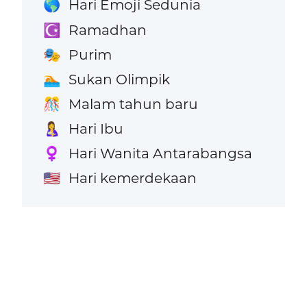
Hari Emoji Sedunia
🌎
Ramadhan
☪️
Purim
🎭
Sukan Olimpik
🏊
Malam tahun baru
🎊
Hari Ibu
🤱
Hari Wanita Antarabangsa
♀️
Hari kemerdekaan
🇺🇸