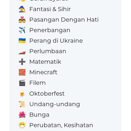
Fantasi & Sihir
🧙
Pasangan Dengan Hati
💑
Penerbangan
✈️
Perang di Ukraine
🇺🇦
Perlumbaan
🏎️
Matematik
➕
Minecraft
🧱
Filem
🎬
Oktoberfest
🍺
Undang-undang
📜
Bunga
🌺
Perubatan, Kesihatan
😷