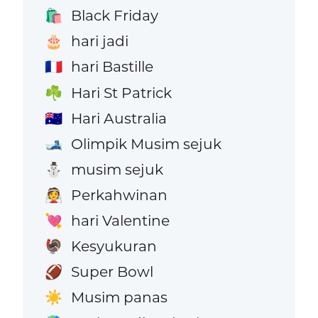
Black Friday
🛍️
hari jadi
🎂
hari Bastille
🇫🇷
Hari St Patrick
☘️
Hari Australia
🇦🇺
Olimpik Musim sejuk
🎿
musim sejuk
⛄
Perkahwinan
👰
hari Valentine
💘
Kesyukuran
🦃
Super Bowl
🏈
Musim panas
☀️