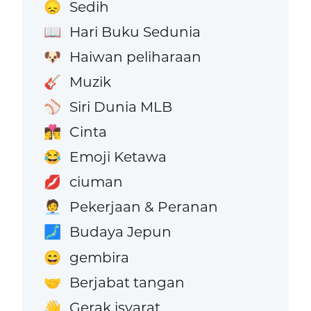
Sedih
😞
Hari Buku Sedunia
📖
Haiwan peliharaan
🐶
Muzik
🎸
Siri Dunia MLB
⚾
Cinta
👩‍❤️‍💋‍👨
Emoji Ketawa
😂
ciuman
💋
Pekerjaan & Peranan
🧑‍💼
Budaya Jepun
🗾
gembira
😄
Berjabat tangan
🤝
Gerak isyarat
👋