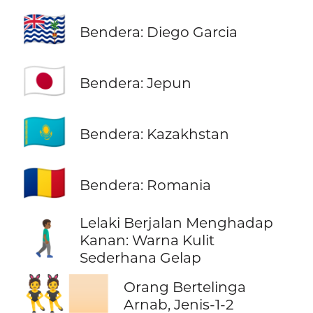
🇩🇬
Bendera: Diego Garcia
🇯🇵
Bendera: Jepun
🇰🇿
Bendera: Kazakhstan
🇷🇴
Bendera: Romania
Lelaki Berjalan Menghadap
🚶🏾‍♂️‍➡️
Kanan: Warna Kulit
Sederhana Gelap
👯🏻
Orang Bertelinga
Arnab, Jenis-1-2