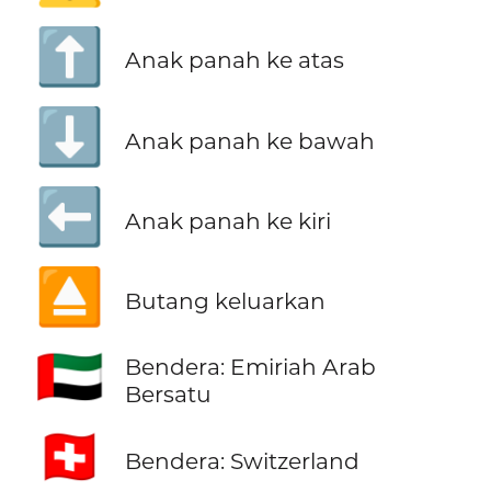
⬆️
Anak panah ke atas
⬇️
Anak panah ke bawah
⬅️
Anak panah ke kiri
⏏️
Butang keluarkan
🇦🇪
Bendera: Emiriah Arab
Bersatu
🇨🇭
Bendera: Switzerland