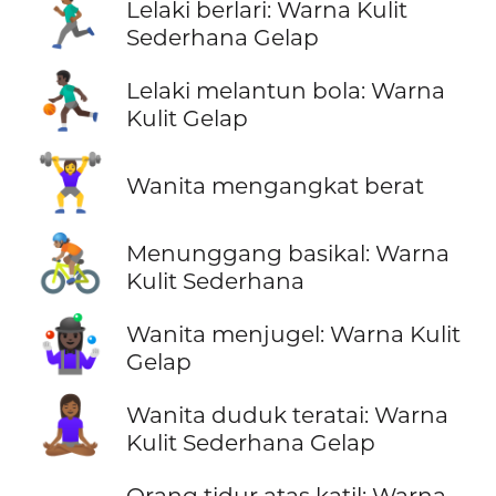
🏃🏾‍♂️
Lelaki berlari: Warna Kulit
Sederhana Gelap
⛹🏿‍♂️
Lelaki melantun bola: Warna
Kulit Gelap
🏋️‍♀️
Wanita mengangkat berat
🚴🏽
Menunggang basikal: Warna
Kulit Sederhana
🤹🏿‍♀️
Wanita menjugel: Warna Kulit
Gelap
🧘🏾‍♀️
Wanita duduk teratai: Warna
Kulit Sederhana Gelap
Orang tidur atas katil: Warna