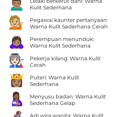
🙍🏽‍♂️
Lelaki berkerut dahi: Warna
Kulit Sederhana
💁🏼
Pegawai kaunter pertanyaan:
Warna Kulit Sederhana Cerah
🙇🏽‍♀️
Perempuan menunduk:
Warna Kulit Sederhana
🧑🏻‍🏭
Pekerja kilang: Warna Kulit
Cerah
👸🏽
Puteri: Warna Kulit
Sederhana
🤱🏾
Menyusu badan: Warna Kulit
Sederhana Gelap
Adi wira wanita: Warna Kulit