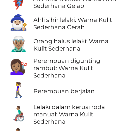
🦸🏾‍♀️
Sederhana Gelap
🧙🏼‍♂️
Ahli sihir lelaki: Warna Kulit
Sederhana Cerah
🧝🏽‍♂️
Orang halus lelaki: Warna
Kulit Sederhana
Perempuan digunting
💇🏽‍♀️
rambut: Warna Kulit
Sederhana
🚶‍♀️
Perempuan berjalan
Lelaki dalam kerusi roda
👨🏽‍🦽
manual: Warna Kulit
Sederhana