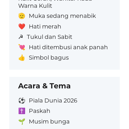
Warna Kulit
Muka sedang menabik
🫡
Hati merah
❤️
Tukul dan Sabit
☭
Hati ditembusi anak panah
💘
Simbol bagus
👍
Acara & Tema
Piala Dunia 2026
⚽
Paskah
✝️
Musim bunga
🌱