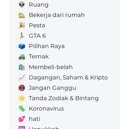
Ruang
👽
Bekerja dari rumah
🏡
Pesta
🎉
GTA 6
🏃
Pilihan Raya
🗳️
Ternak
🚜
Membeli-belah
🛍️
Dagangan, Saham & Kripto
📈
Jangan Ganggu
📵
Tanda Zodiak & Bintang
🌟
Koronavirus
🦠
hati
💕