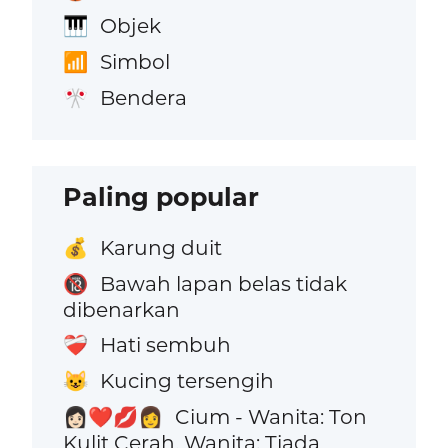
Objek
🎹
Simbol
📶
Bendera
🎌
Paling popular
Karung duit
💰
Bawah lapan belas tidak
🔞
dibenarkan
Hati sembuh
❤️‍🩹
Kucing tersengih
😺
Cium - Wanita: Ton
👩🏻‍❤️‍💋‍👩
Kulit Cerah, Wanita: Tiada