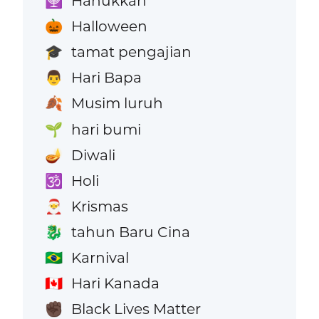
Hanukkah
🕎
Halloween
🎃
tamat pengajian
🎓
Hari Bapa
👨
Musim luruh
🍂
hari bumi
🌱
Diwali
🪔
Holi
🕉️
Krismas
🎅
tahun Baru Cina
🐉
Karnival
🇧🇷
Hari Kanada
🇨🇦
Black Lives Matter
✊🏿