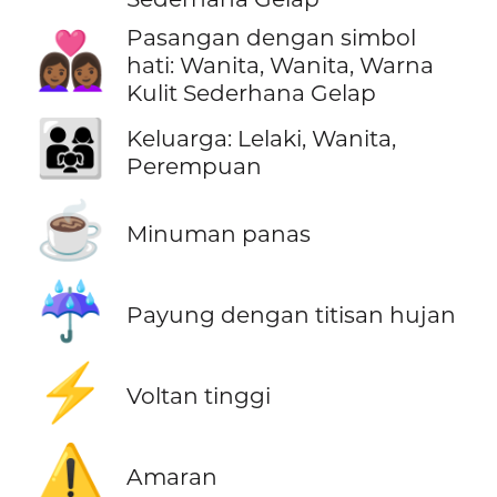
Pasangan dengan simbol
👩🏾‍❤️‍👩🏾
hati: Wanita, Wanita, Warna
Kulit Sederhana Gelap
👨‍👩‍👧
Keluarga: Lelaki, Wanita,
Perempuan
☕
Minuman panas
☔
Payung dengan titisan hujan
⚡
Voltan tinggi
⚠️
Amaran