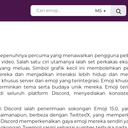
MS
an sepenuhnya percuma yang menawarkan pengguna pelba
video. Salah satu ciri utamanya ialah set perkakas eksp
yang meluas. Simbol grafik kecil ini membolehkan 
ka dan menjadikan interaksi lebih hidup dan men
i khusus server dan emoji yang terintegrasi. Emoji khus
rminkan tema serta budaya unik mereka. Emoji terin
 di seluruh platform Discord, menyediakan konsist
 Discord ialah penerimaan sokongan Emoji 15.0, y
gaimanapun, berbeza dengan Twitter/X, yang memper
, Discord memperkenalkan gaya emoji mereka sendiri ya
sokongan Twemoji rasmi sebagai sumber terbuka pada