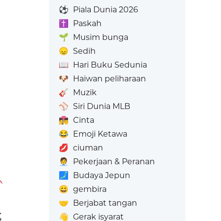
⚽
Piala Dunia 2026
✝️
Paskah
🌱
Musim bunga
😞
Sedih
📖
Hari Buku Sedunia
🐶
Haiwan peliharaan
🎸
Muzik
⚾
Siri Dunia MLB
👩‍❤️‍💋‍👨
Cinta
😂
Emoji Ketawa
💋
ciuman
🧑‍💼
Pekerjaan & Peranan
🗾
Budaya Jepun
😄
gembira
🤝
Berjabat tangan
👋
Gerak isyarat