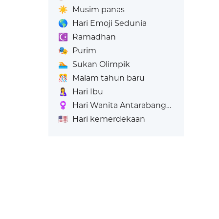
☀️
Musim panas
🌎
Hari Emoji Sedunia
☪️
Ramadhan
🎭
Purim
🏊
Sukan Olimpik
🎊
Malam tahun baru
🤱
Hari Ibu
♀️
Hari Wanita Antarabangsa
🇺🇸
Hari kemerdekaan