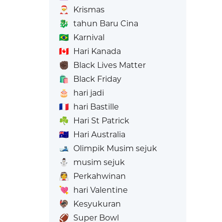
🎅
Krismas
🐉
tahun Baru Cina
🇧🇷
Karnival
🇨🇦
Hari Kanada
✊🏿
Black Lives Matter
🛍️
Black Friday
🎂
hari jadi
🇫🇷
hari Bastille
☘️
Hari St Patrick
🇦🇺
Hari Australia
🎿
Olimpik Musim sejuk
⛄
musim sejuk
👰
Perkahwinan
💘
hari Valentine
🦃
Kesyukuran
🏈
Super Bowl