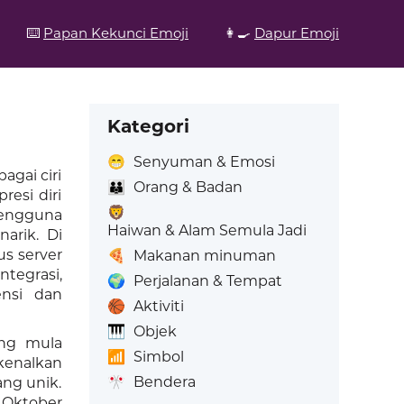
⌨️
Papan Kekunci Emoji
👩‍🍳
Dapur Emoji
Kategori
😁
Senyuman & Emosi
gai ciri
👪
Orang & Badan
resi diri
🦁
pengguna
Haiwan & Alam Semula Jadi
arik. Di
us server
🍕
Makanan minuman
tegrasi,
🌍
Perjalanan & Tempat
ensi dan
🏀
Aktiviti
🎹
Objek
ang mula
📶
Simbol
kenalkan
🎌
Bendera
ng unik.
 Oktober