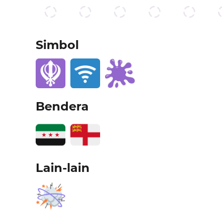
Simbol
Bendera
Lain-lain