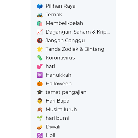
🗳️
Pilihan Raya
🚜
Ternak
🛍️
Membeli-belah
📈
Dagangan, Saham & Kripto
📵
Jangan Ganggu
🌟
Tanda Zodiak & Bintang
🦠
Koronavirus
💕
hati
🕎
Hanukkah
🎃
Halloween
🎓
tamat pengajian
👨
Hari Bapa
🍂
Musim luruh
🌱
hari bumi
🪔
Diwali
🕉️
Holi