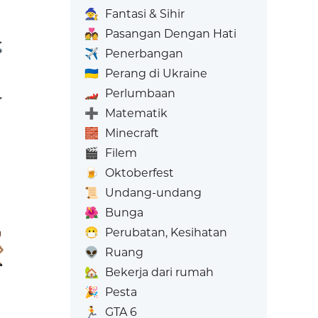
🧙
Fantasi & Sihir
💑
Pasangan Dengan Hati
✈️
Penerbangan
🇺🇦
Perang di Ukraine
🏎️
Perlumbaan
➕
Matematik
🧱
Minecraft
🎬
Filem
🍺
Oktoberfest
📜
Undang-undang
🌺
Bunga
😷
Perubatan, Kesihatan
👽
Ruang
🏡
Bekerja dari rumah
🎉
Pesta
🏃
GTA 6