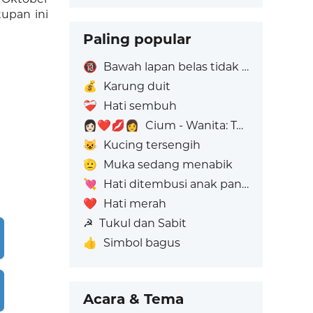
tupan ini
Paling popular
🔞
Bawah lapan belas tidak dibenarkan
💰
Karung duit
❤️‍🩹
Hati sembuh
👩🏻‍❤️‍💋‍👩
Cium - Wanita: Ton Kulit Cerah, Wanita: Tiada Warna Kulit
😺
Kucing tersengih
🫡
Muka sedang menabik
💘
Hati ditembusi anak panah
❤️
Hati merah
☭
Tukul dan Sabit
👍
Simbol bagus
Acara & Tema