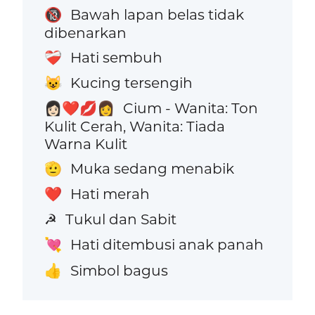
Bawah lapan belas tidak
🔞
dibenarkan
Hati sembuh
❤️‍🩹
Kucing tersengih
😺
Cium - Wanita: Ton
👩🏻‍❤️‍💋‍👩
Kulit Cerah, Wanita: Tiada
Warna Kulit
Muka sedang menabik
🫡
Hati merah
❤️
Tukul dan Sabit
☭
Hati ditembusi anak panah
💘
Simbol bagus
👍