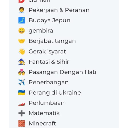
Pekerjaan & Peranan
🧑‍💼
Budaya Jepun
🗾
gembira
😄
Berjabat tangan
🤝
Gerak isyarat
👋
Fantasi & Sihir
🧙
Pasangan Dengan Hati
💑
Penerbangan
✈️
Perang di Ukraine
🇺🇦
Perlumbaan
🏎️
Matematik
➕
Minecraft
🧱