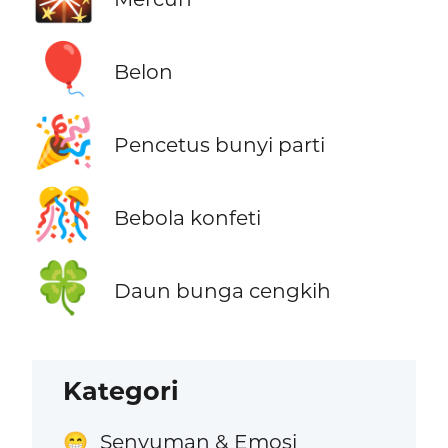
🎈
Belon
🎉
Pencetus bunyi parti
🎊
Bebola konfeti
🍀
Daun bunga cengkih
Kategori
Senyuman & Emosi
😁