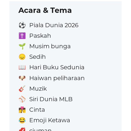
Acara & Tema
Piala Dunia 2026
⚽
Paskah
✝️
Musim bunga
🌱
Sedih
😞
Hari Buku Sedunia
📖
Haiwan peliharaan
🐶
Muzik
🎸
Siri Dunia MLB
⚾
Cinta
👩‍❤️‍💋‍👨
Emoji Ketawa
😂
ciuman
💋