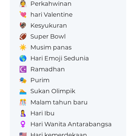
Perkahwinan
👰
hari Valentine
💘
Kesyukuran
🦃
Super Bowl
🏈
Musim panas
☀️
Hari Emoji Sedunia
🌎
Ramadhan
☪️
Purim
🎭
Sukan Olimpik
🏊
Malam tahun baru
🎊
Hari Ibu
🤱
Hari Wanita Antarabangsa
♀️
Hari kemerdekaan
🇺🇸