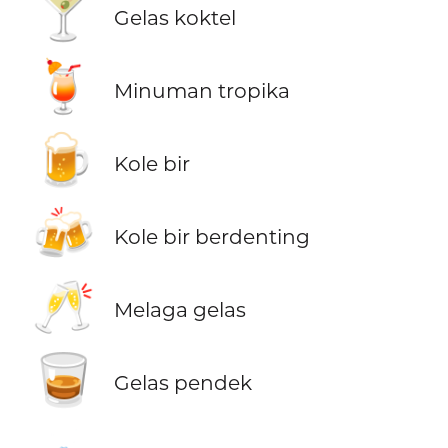
🍸
Gelas koktel
🍹
Minuman tropika
🍺
Kole bir
🍻
Kole bir berdenting
🥂
Melaga gelas
🥃
Gelas pendek