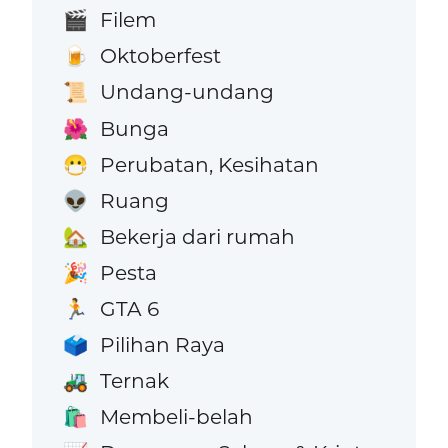
Filem
🎬
Oktoberfest
🍺
Undang-undang
📜
Bunga
🌺
Perubatan, Kesihatan
😷
Ruang
👽
Bekerja dari rumah
🏡
Pesta
🎉
GTA 6
🏃
Pilihan Raya
🗳️
Ternak
🚜
Membeli-belah
🛍️