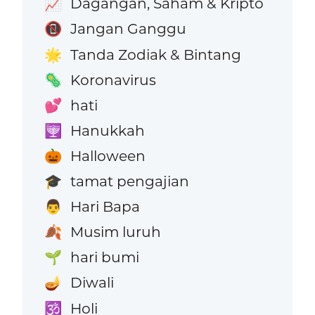
Dagangan, Saham & Kripto
📈
Jangan Ganggu
📵
Tanda Zodiak & Bintang
🌟
Koronavirus
🦠
hati
💕
Hanukkah
🕎
Halloween
🎃
tamat pengajian
🎓
Hari Bapa
👨
Musim luruh
🍂
hari bumi
🌱
Diwali
🪔
Holi
🕉️