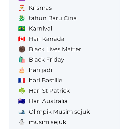
Krismas
🎅
tahun Baru Cina
🐉
Karnival
🇧🇷
Hari Kanada
🇨🇦
Black Lives Matter
✊🏿
Black Friday
🛍️
hari jadi
🎂
hari Bastille
🇫🇷
Hari St Patrick
☘️
Hari Australia
🇦🇺
Olimpik Musim sejuk
🎿
musim sejuk
⛄