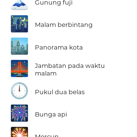
🗻
Gunung fuji
🌃
Malam berbintang
🏙️
Panorama kota
🌉
Jambatan pada waktu
malam
🕛
Pukul dua belas
🎆
Bunga api
🎇
Mercun