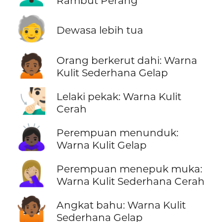
Rambut Perang
🧓
Dewasa lebih tua
🙍🏾
Orang berkerut dahi: Warna
Kulit Sederhana Gelap
🧏🏻‍♂️
Lelaki pekak: Warna Kulit
Cerah
🙇🏿‍♀️
Perempuan menunduk:
Warna Kulit Gelap
🤦🏼‍♀️
Perempuan menepuk muka:
Warna Kulit Sederhana Cerah
🤷🏾
Angkat bahu: Warna Kulit
Sederhana Gelap