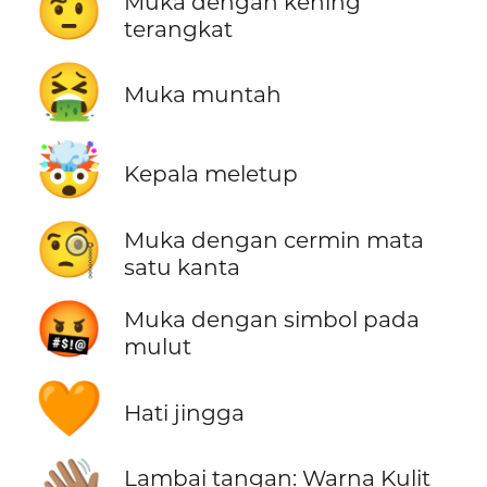
🤨
Muka dengan kening
terangkat
🤮
Muka muntah
🤯
Kepala meletup
🧐
Muka dengan cermin mata
satu kanta
🤬
Muka dengan simbol pada
mulut
🧡
Hati jingga
Lambai tangan: Warna Kulit