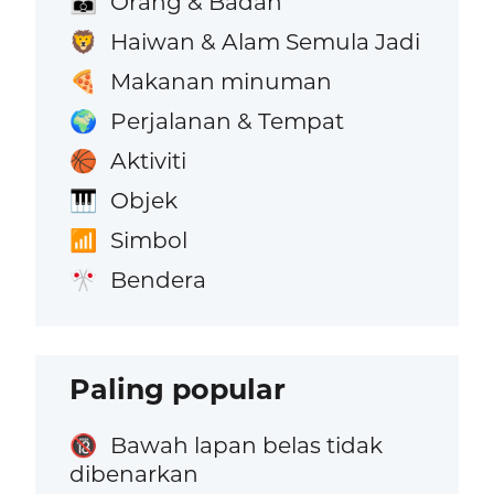
Orang & Badan
👪
Haiwan & Alam Semula Jadi
🦁
Makanan minuman
🍕
Perjalanan & Tempat
🌍
Aktiviti
🏀
Objek
🎹
Simbol
📶
Bendera
🎌
Paling popular
Bawah lapan belas tidak
🔞
dibenarkan