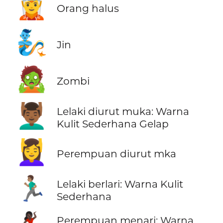
🧝
Orang halus
🧞
Jin
🧟
Zombi
💆🏾‍♂️
Lelaki diurut muka: Warna
Kulit Sederhana Gelap
💆‍♀️
Perempuan diurut mka
🏃🏽‍♂️
Lelaki berlari: Warna Kulit
Sederhana
Perempuan menari: Warna