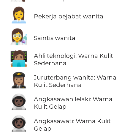
👩‍💼
Pekerja pejabat wanita
👩‍🔬
Saintis wanita
🧑🏽‍💻
Ahli teknologi: Warna Kulit
Sederhana
👩🏽‍✈️
Juruterbang wanita: Warna
Kulit Sederhana
👨🏿‍🚀
Angkasawan lelaki: Warna
Kulit Gelap
👩🏿‍🚀
Angkasawati: Warna Kulit
Gelap