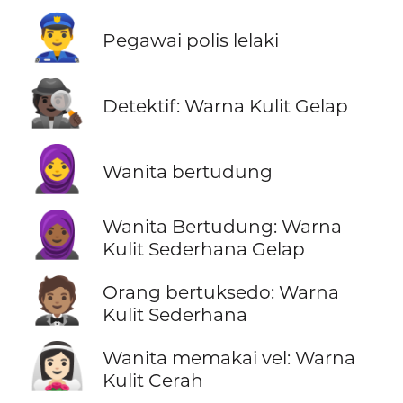
👮‍♂️
Pegawai polis lelaki
🕵🏿
Detektif: Warna Kulit Gelap
🧕
Wanita bertudung
🧕🏾
Wanita Bertudung: Warna
Kulit Sederhana Gelap
🤵🏽
Orang bertuksedo: Warna
Kulit Sederhana
👰🏻‍♀️
Wanita memakai vel: Warna
Kulit Cerah