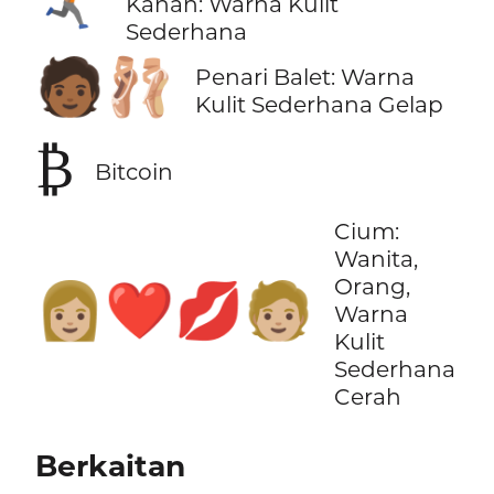
🏃🏽‍➡️
Kanan: Warna Kulit
Sederhana
🧑🏾‍🩰
Penari Balet: Warna
Kulit Sederhana Gelap
₿
Bitcoin
Cium:
Wanita,
Orang,
👩🏼‍❤️‍💋‍🧑🏼
Warna
Kulit
Sederhana
Cerah
Berkaitan