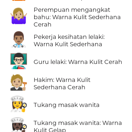
Perempuan mengangkat
🤷🏼‍♀️
bahu: Warna Kulit Sederhana
Cerah
👨🏽‍⚕️
Pekerja kesihatan lelaki:
Warna Kulit Sederhana
👨🏻‍🏫
Guru lelaki: Warna Kulit Cerah
🧑🏼‍⚖️
Hakim: Warna Kulit
Sederhana Cerah
👩‍🍳
Tukang masak wanita
👩🏿‍🍳
Tukang masak wanita: Warna
Kulit Gelap