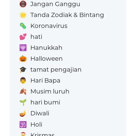
Jangan Ganggu
📵
Tanda Zodiak & Bintang
🌟
Koronavirus
🦠
hati
💕
Hanukkah
🕎
Halloween
🎃
tamat pengajian
🎓
Hari Bapa
👨
Musim luruh
🍂
hari bumi
🌱
Diwali
🪔
Holi
🕉️
Krismas
🎅