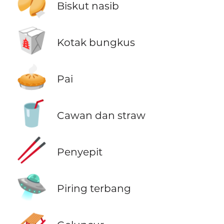
🥠
Biskut nasib
🥡
Kotak bungkus
🥧
Pai
🥤
Cawan dan straw
🥢
Penyepit
🛸
Piring terbang
🛷