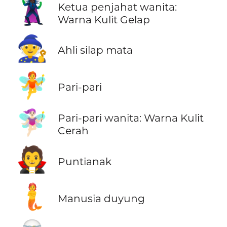
🦹🏿‍♀️
Ketua penjahat wanita:
Warna Kulit Gelap
🧙
Ahli silap mata
🧚
Pari-pari
🧚🏻‍♀️
Pari-pari wanita: Warna Kulit
Cerah
🧛
Puntianak
🧜
Manusia duyung