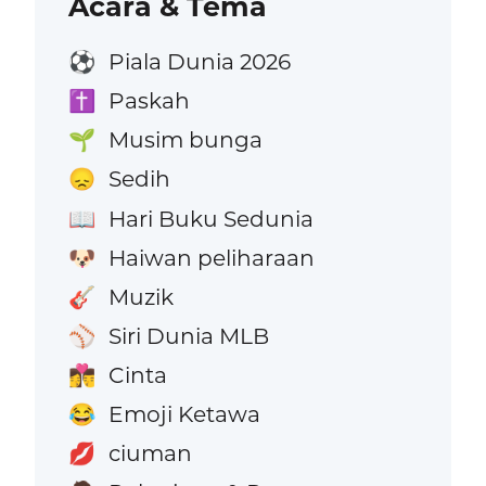
Acara & Tema
Piala Dunia 2026
⚽
Paskah
✝️
Musim bunga
🌱
Sedih
😞
Hari Buku Sedunia
📖
Haiwan peliharaan
🐶
Muzik
🎸
Siri Dunia MLB
⚾
Cinta
👩‍❤️‍💋‍👨
Emoji Ketawa
😂
ciuman
💋