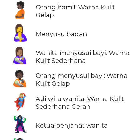
🫄🏿
Orang hamil: Warna Kulit
Gelap
🤱
Menyusu badan
👩🏽‍🍼
Wanita menyusui bayi: Warna
Kulit Sederhana
🧑🏿‍🍼
Orang menyusui bayi: Warna
Kulit Gelap
🦸🏼‍♀️
Adi wira wanita: Warna Kulit
Sederhana Cerah
🦹‍♀️
Ketua penjahat wanita