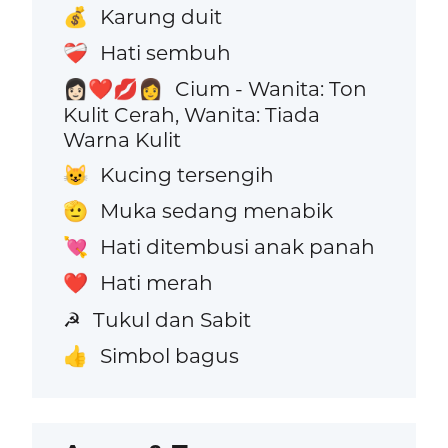
Karung duit
💰
Hati sembuh
❤️‍🩹
Cium - Wanita: Ton
👩🏻‍❤️‍💋‍👩
Kulit Cerah, Wanita: Tiada
Warna Kulit
Kucing tersengih
😺
Muka sedang menabik
🫡
Hati ditembusi anak panah
💘
Hati merah
❤️
Tukul dan Sabit
☭
Simbol bagus
👍