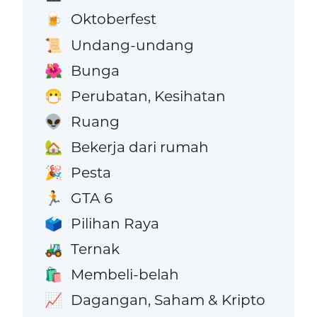
Oktoberfest
🍺
Undang-undang
📜
Bunga
🌺
Perubatan, Kesihatan
😷
Ruang
👽
Bekerja dari rumah
🏡
Pesta
🎉
GTA 6
🏃
Pilihan Raya
🗳️
Ternak
🚜
Membeli-belah
🛍️
Dagangan, Saham & Kripto
📈