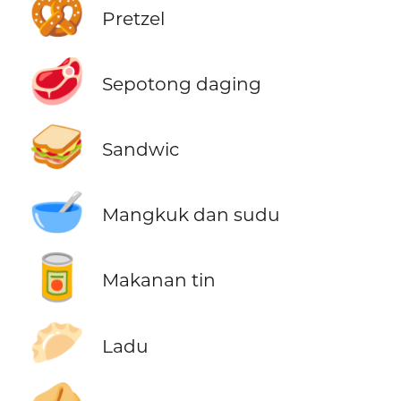
🥨
Pretzel
🥩
Sepotong daging
🥪
Sandwic
🥣
Mangkuk dan sudu
🥫
Makanan tin
🥟
Ladu