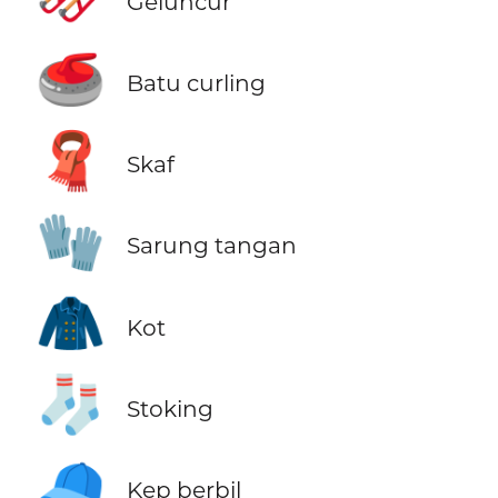
Geluncur
🥌
Batu curling
🧣
Skaf
🧤
Sarung tangan
🧥
Kot
🧦
Stoking
🧢
Kep berbil