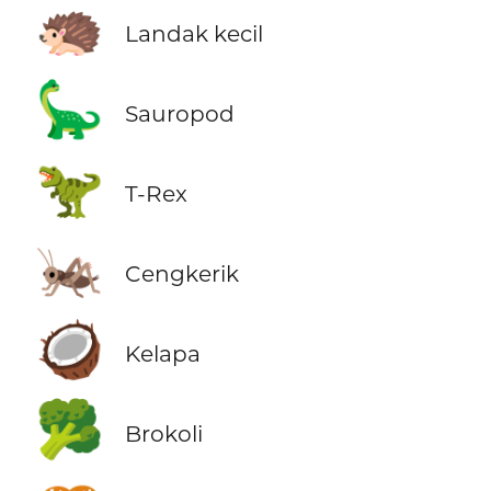
🦔
Landak kecil
🦕
Sauropod
🦖
T-Rex
🦗
Cengkerik
🥥
Kelapa
🥦
Brokoli