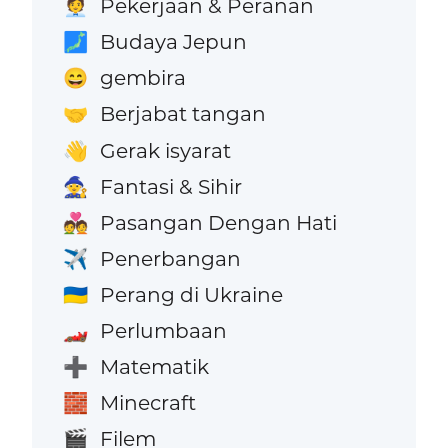
Pekerjaan & Peranan
🧑‍💼
Budaya Jepun
🗾
gembira
😄
Berjabat tangan
🤝
Gerak isyarat
👋
Fantasi & Sihir
🧙
Pasangan Dengan Hati
💑
Penerbangan
✈️
Perang di Ukraine
🇺🇦
Perlumbaan
🏎️
Matematik
➕
Minecraft
🧱
Filem
🎬