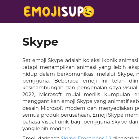
Skype
Set emoji Skype adalah koleksi ikonik animasi 
tetapi menampilkan animasi yang lebih eksp
hidup dalam berkomunikasi melalui Skype,
pengguna. Beberapa emoji ini telah dii
kesinambungan dan pengenalan gaya visual d
2022, Microsoft mulai merilis kumpulan 
menggantikan emoji Skype yang animatif se
desain Microsoft modern dan menyediakan 
semua produk perusahaan. Emoji Skype meme
bahasa visual unik bagi pengguna Skype dan
yang lebih modern.
Emoji daripada
Skype Emoticons 1.2
dipaparkan