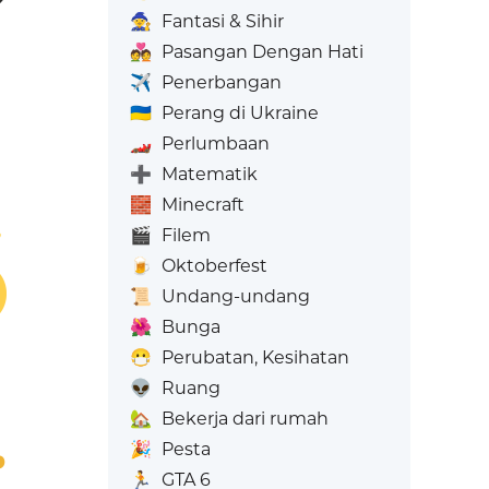
🧙
Fantasi & Sihir
💑
Pasangan Dengan Hati
✈️
Penerbangan
🇺🇦
Perang di Ukraine
🏎️
Perlumbaan
➕
Matematik
🧱
Minecraft
🎬
Filem
🍺
Oktoberfest
📜
Undang-undang
🌺
Bunga
😷
Perubatan, Kesihatan
👽
Ruang
🏡
Bekerja dari rumah
🎉
Pesta
🏃
GTA 6