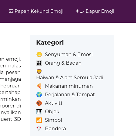
⌨️
Papan Kekunci Emoji
👩‍🍳
Dapur Emoji
Kategori
😁
Senyuman & Emosi
an emoji,
👪
Orang & Badan
ri nafas
🦁
da pesan
Haiwan & Alam Semula Jadi
 menjaga
Februari
🍕
Makanan minuman
bertahap
🌍
Perjalanan & Tempat
erminkan
🏀
Aktiviti
porer di
🎹
Objek
nyajikan
luent 3D
📶
Simbol
🎌
Bendera