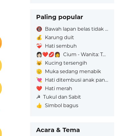
Paling popular
🔞
Bawah lapan belas tidak dibenarkan
💰
Karung duit
❤️‍🩹
Hati sembuh
👩🏻‍❤️‍💋‍👩
Cium - Wanita: Ton Kulit Cerah, Wanita: Tiada Warna Kulit
😺
Kucing tersengih
🫡
Muka sedang menabik
💘
Hati ditembusi anak panah
❤️
Hati merah
☭
Tukul dan Sabit
👍
Simbol bagus
Acara & Tema