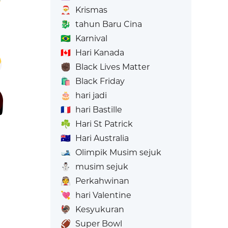
🎅
Krismas
🐉
tahun Baru Cina
🇧🇷
Karnival
🇨🇦
Hari Kanada
✊🏿
Black Lives Matter
🛍️
Black Friday
🎂
hari jadi
🇫🇷
hari Bastille
☘️
Hari St Patrick
🇦🇺
Hari Australia
🎿
Olimpik Musim sejuk
⛄
musim sejuk
👰
Perkahwinan
💘
hari Valentine
🦃
Kesyukuran
🏈
Super Bowl