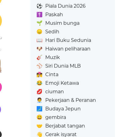
⚽
Piala Dunia 2026
✝️
Paskah
🌱
Musim bunga
😞
Sedih
📖
Hari Buku Sedunia
🐶
Haiwan peliharaan
🎸
Muzik
⚾
Siri Dunia MLB
👩‍❤️‍💋‍👨
Cinta
😂
Emoji Ketawa
💋
ciuman
🧑‍💼
Pekerjaan & Peranan
🗾
Budaya Jepun
😄
gembira
🤝
Berjabat tangan
👋
Gerak isyarat