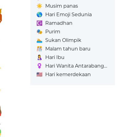
☀️
Musim panas
🌎
Hari Emoji Sedunia
☪️
Ramadhan
🎭
Purim
🏊
Sukan Olimpik
🎊
Malam tahun baru
🤱
Hari Ibu
♀️
Hari Wanita Antarabangsa
🇺🇸
Hari kemerdekaan