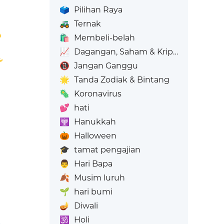
🗳️
Pilihan Raya
🚜
Ternak
🛍️
Membeli-belah
📈
Dagangan, Saham & Kripto
📵
Jangan Ganggu
🌟
Tanda Zodiak & Bintang
🦠
Koronavirus
💕
hati
🕎
Hanukkah
🎃
Halloween
🎓
tamat pengajian
👨
Hari Bapa
🍂
Musim luruh
🌱
hari bumi
🪔
Diwali
🕉️
Holi