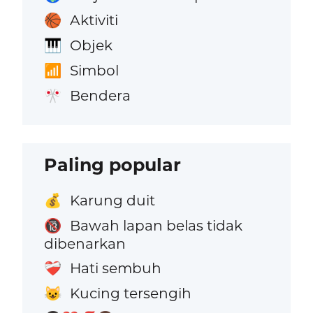
Aktiviti
🏀
Objek
🎹
Simbol
📶
Bendera
🎌
Paling popular
Karung duit
💰
Bawah lapan belas tidak
🔞
dibenarkan
Hati sembuh
❤️‍🩹
Kucing tersengih
😺