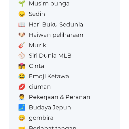
Musim bunga
🌱
Sedih
😞
Hari Buku Sedunia
📖
Haiwan peliharaan
🐶
Muzik
🎸
Siri Dunia MLB
⚾
Cinta
👩‍❤️‍💋‍👨
Emoji Ketawa
😂
ciuman
💋
Pekerjaan & Peranan
🧑‍💼
Budaya Jepun
🗾
gembira
😄
Berjabat tangan
🤝