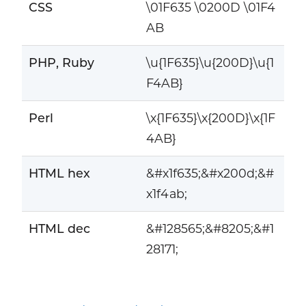
CSS
\01F635 \0200D \01F4
AB
PHP, Ruby
\u{1F635}\u{200D}\u{1
F4AB}
Perl
\x{1F635}\x{200D}\x{1F
4AB}
HTML hex
&#x1f635;&#x200d;&#
x1f4ab;
HTML dec
&#128565;&#8205;&#1
28171;