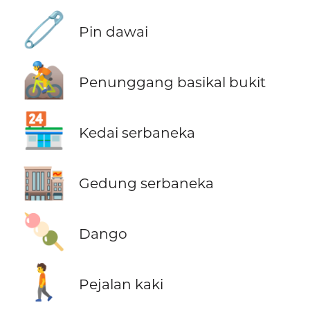
🧷
Pin dawai
🚵
Penunggang basikal bukit
🏪
Kedai serbaneka
🏬
Gedung serbaneka
🍡
Dango
🚶
Pejalan kaki