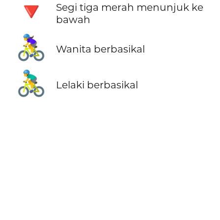
🔻
Segi tiga merah menunjuk ke
bawah
🚴‍♀️
Wanita berbasikal
🚴‍♂️
Lelaki berbasikal