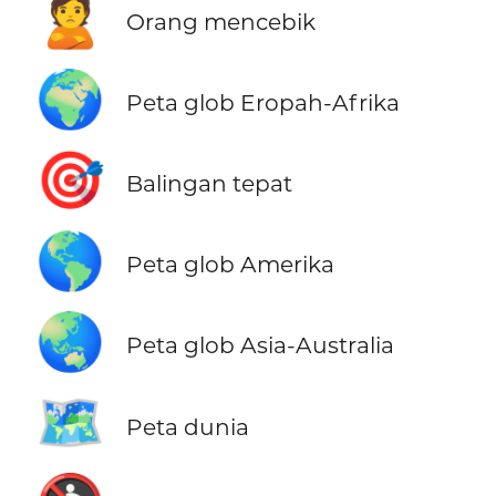
🙎
Orang mencebik
🌍
Peta glob Eropah-Afrika
🎯
Balingan tepat
🌎
Peta glob Amerika
🌏
Peta glob Asia-Australia
🗺️
Peta dunia