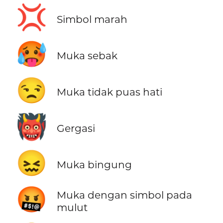
💢
Simbol marah
🥵
Muka sebak
😒
Muka tidak puas hati
👹
Gergasi
😖
Muka bingung
🤬
Muka dengan simbol pada
mulut