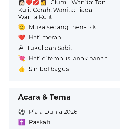
Cium - Wanita: Ton
👩🏻‍❤️‍💋‍👩
Kulit Cerah, Wanita: Tiada
Warna Kulit
Muka sedang menabik
🫡
Hati merah
❤️
Tukul dan Sabit
☭
Hati ditembusi anak panah
💘
Simbol bagus
👍
Acara & Tema
Piala Dunia 2026
⚽
Paskah
✝️