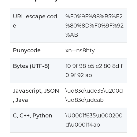
URL escape cod
%F0%9F%98%B5%E2
e
%80%8D%F0%9F%92
%AB
Punycode
xn--ns8hty
Bytes (UTF-8)
f0 9f 98 b5 e2 80 8d f
0 9f 92 ab
JavaScript, JSON
\ud83d\ude35\u200d
, Java
\ud83d\udcab
C, C++, Python
\U0001f635\u000200
d\u0001f4ab