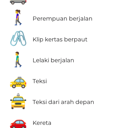
🚶‍♀️
Perempuan berjalan
🖇️
Klip kertas berpaut
🚶‍♂️
Lelaki berjalan
🚕
Teksi
🚖
Teksi dari arah depan
🚗
Kereta