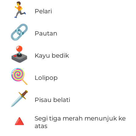
🏃
Pelari
🔗
Pautan
🕹️
Kayu bedik
🍭
Lolipop
🗡️
Pisau belati
🔺
Segi tiga merah menunjuk ke
atas