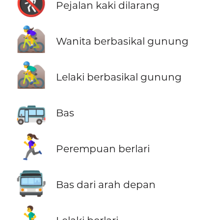
🚷
Pejalan kaki dilarang
🚵‍♀️
Wanita berbasikal gunung
🚵‍♂️
Lelaki berbasikal gunung
🚌
Bas
🏃‍♀️
Perempuan berlari
🚍
Bas dari arah depan
🏃‍♂️