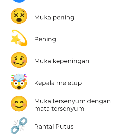
😵
Muka pening
💫
Pening
🥴
Muka kepeningan
🤯
Kepala meletup
😊
Muka tersenyum dengan
mata tersenyum
⛓️‍💥
Rantai Putus