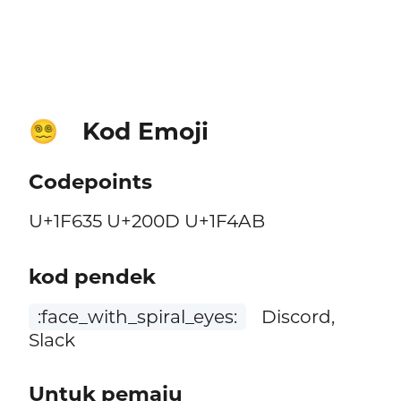
Kod Emoji
😵‍💫
Codepoints
U+1F635 U+200D U+1F4AB
kod pendek
:face_with_spiral_eyes:
Discord,
Slack
Untuk pemaju