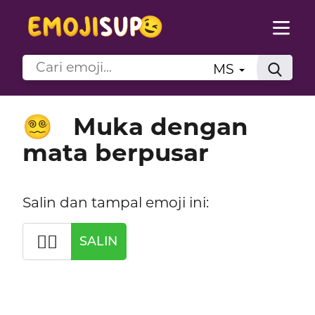
MS
Muka dengan
😵‍💫
mata berpusar
Salin dan tampal emoji ini:
😵‍💫
SALIN