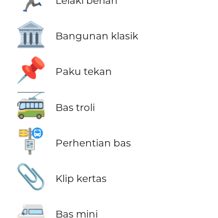
Lelaki berlari
🏛️
Bangunan klasik
📌
Paku tekan
🚎
Bas troli
🚏
Perhentian bas
📎
Klip kertas
🚐
Bas mini