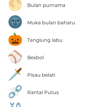
🌕
Bulan purnama
🌚
Muka bulan baharu
🎃
Tanglung labu
⚾
Besbol
🗡️
Pisau belati
⛓️‍💥
Rantai Putus