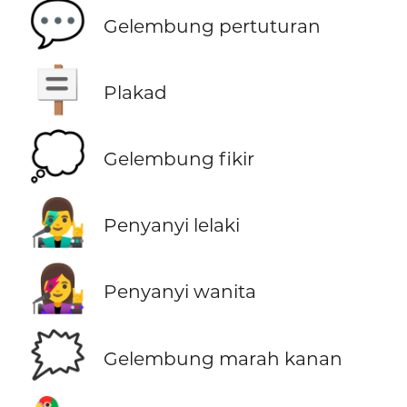
💬
Gelembung pertuturan
🪧
Plakad
💭
Gelembung fikir
👨‍🎤
Penyanyi lelaki
👩‍🎤
Penyanyi wanita
🗯️
Gelembung marah kanan