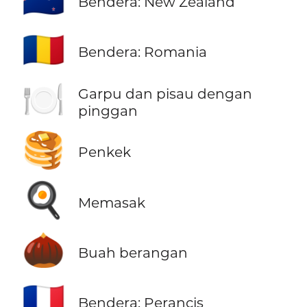
Bendera: New Zealand
🇷🇴
Bendera: Romania
🍽️
Garpu dan pisau dengan
pinggan
🥞
Penkek
🍳
Memasak
🌰
Buah berangan
🇫🇷
Bendera: Perancis