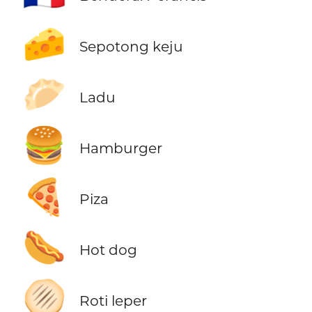
🧀
Sepotong keju
🥟
Ladu
🍔
Hamburger
🍕
Piza
🌭
Hot dog
🫓
Roti leper