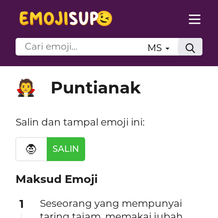
MS
Puntianak
🧛
Salin dan tampal emoji ini:
🧛
SALIN
Maksud Emoji
1
Seseorang yang mempunyai
taring tajam, memakai jubah