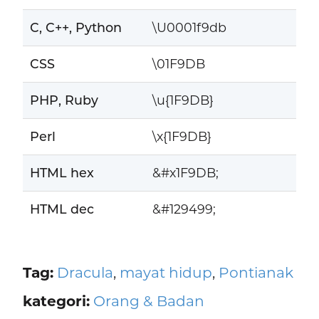
C, C++, Python
\U0001f9db
CSS
\01F9DB
PHP, Ruby
\u{1F9DB}
Perl
\x{1F9DB}
HTML hex
&#x1F9DB;
HTML dec
&#129499;
Tag:
Dracula
,
mayat hidup
,
Pontianak
kategori:
Orang & Badan