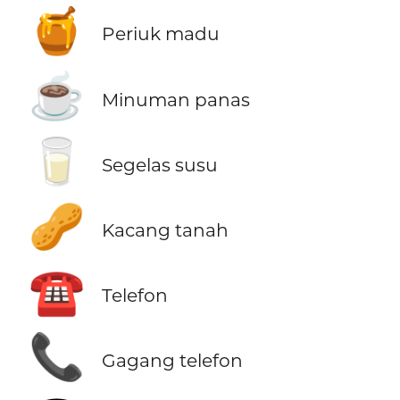
🍯
Periuk madu
☕
Minuman panas
🥛
Segelas susu
🥜
Kacang tanah
☎️
Telefon
📞
Gagang telefon