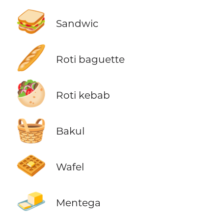
🥪
Sandwic
🥖
Roti baguette
🥙
Roti kebab
🧺
Bakul
🧇
Wafel
🧈
Mentega