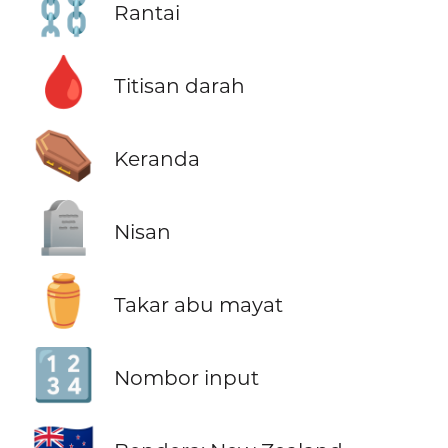
⛓️
Rantai
🩸
Titisan darah
⚰️
Keranda
🪦
Nisan
⚱️
Takar abu mayat
🔢
Nombor input
🇳🇿