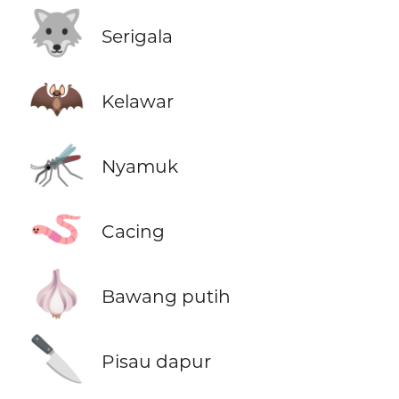
🐺
Serigala
🦇
Kelawar
🦟
Nyamuk
🪱
Cacing
🧄
Bawang putih
🔪
Pisau dapur