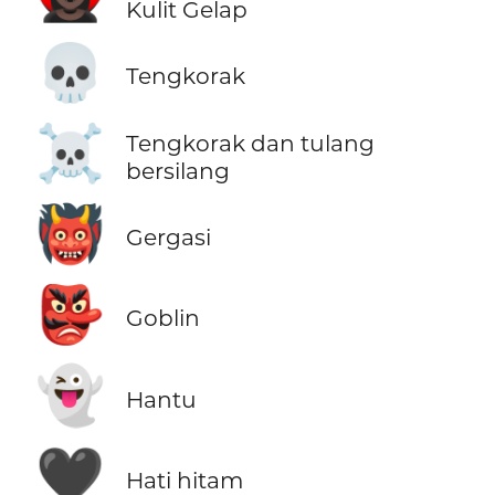
Kulit Gelap
💀
Tengkorak
☠️
Tengkorak dan tulang
bersilang
👹
Gergasi
👺
Goblin
👻
Hantu
🖤
Hati hitam