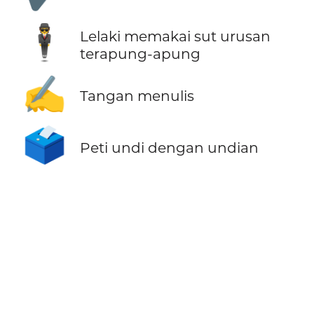
🕴️
Lelaki memakai sut urusan
terapung-apung
✍️
Tangan menulis
🗳️
Peti undi dengan undian