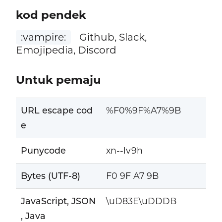
kod pendek
:vampire:
Github, Slack,
Emojipedia, Discord
Untuk pemaju
URL escape cod
%F0%9F%A7%9B
e
Punycode
xn--lv9h
Bytes (UTF-8)
F0 9F A7 9B
JavaScript, JSON
\uD83E\uDDDB
, Java