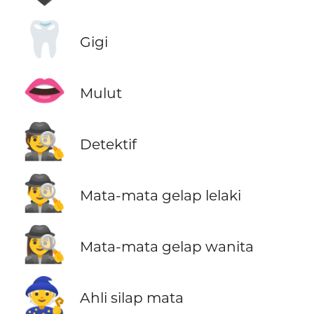
🦷
Gigi
👄
Mulut
🕵️
Detektif
🕵️‍♂️
Mata-mata gelap lelaki
🕵️‍♀️
Mata-mata gelap wanita
🧙
Ahli silap mata