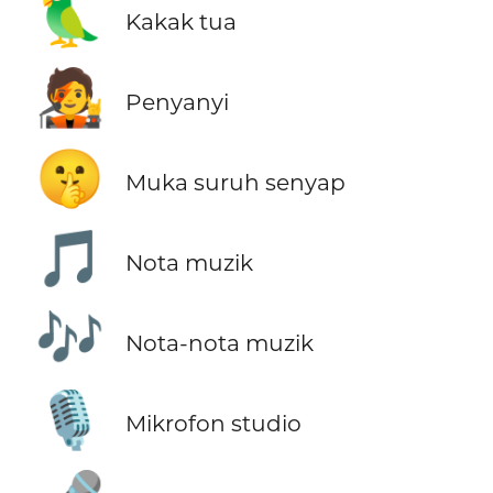
🦜
Kakak tua
🧑‍🎤
Penyanyi
🤫
Muka suruh senyap
🎵
Nota muzik
🎶
Nota-nota muzik
🎙️
Mikrofon studio