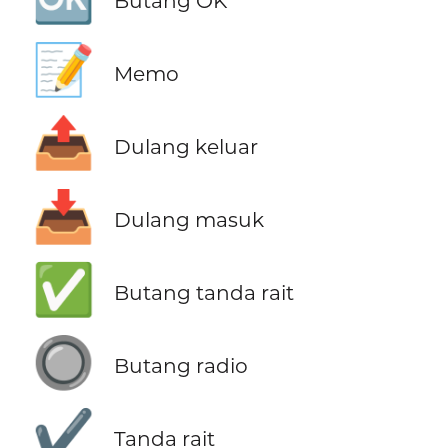
Butang OK
📝
Memo
📤
Dulang keluar
📥
Dulang masuk
✅
Butang tanda rait
🔘
Butang radio
✔️
Tanda rait