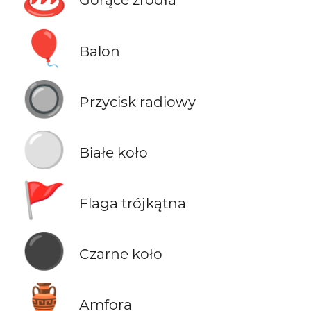
🎈
Balon
🔘
Przycisk radiowy
⚪
Białe koło
🚩
Flaga trójkątna
⚫
Czarne koło
🏺
Amfora