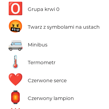
🅾️
Grupa krwi 0
🤬
Twarz z symbolami na ustach
🚐
Minibus
🌡️
Termometr
❤️
Czerwone serce
🏮
Czerwony lampion