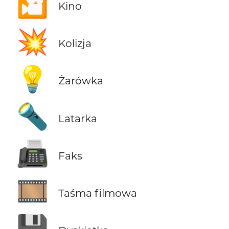
🎦
Kino
💥
Kolizja
💡
Żarówka
🔦
Latarka
📠
Faks
🎞️
Taśma filmowa
💾