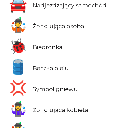
🚘
Nadjeżdżający samochód
🤹
Żonglująca osoba
🐞
Biedronka
🛢️
Beczka oleju
💢
Symbol gniewu
🤹‍♀️
Żonglująca kobieta