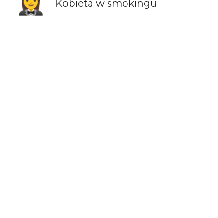
🤵‍♀️
Kobieta w smokingu