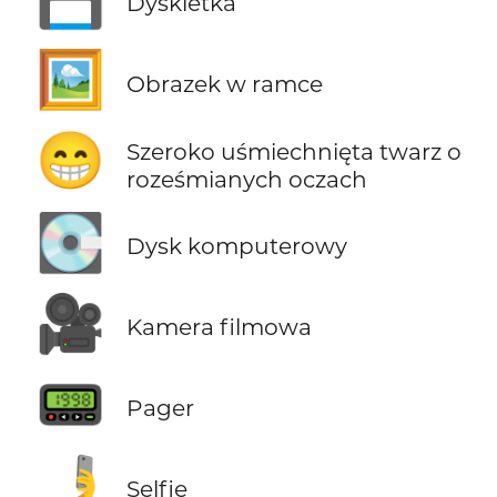
Dyskietka
🖼️
Obrazek w ramce
😁
Szeroko uśmiechnięta twarz o
roześmianych oczach
💽
Dysk komputerowy
🎥
Kamera filmowa
📟
Pager
🤳
Selfie