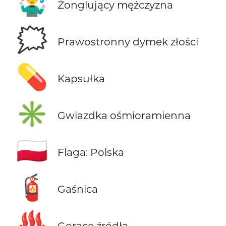
🤹‍♂️
Żonglujący mężczyzna
🗯️
Prawostronny dymek złości
💊
Kapsułka
✳️
Gwiazdka ośmioramienna
🇵🇱
Flaga: Polska
🧯
Gaśnica
♨️
Gorące źródła