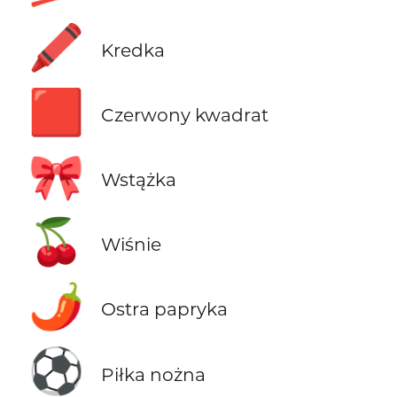
🖍️
Kredka
🟥
Czerwony kwadrat
🎀
Wstążka
🍒
Wiśnie
🌶️
Ostra papryka
⚽
Piłka nożna