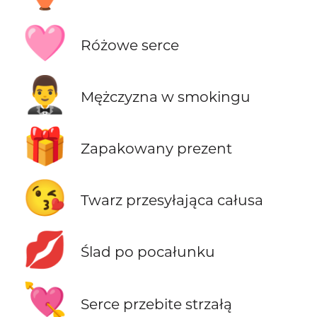
🩷
Różowe serce
🤵‍♂️
Mężczyzna w smokingu
🎁
Zapakowany prezent
😘
Twarz przesyłająca całusa
💋
Ślad po pocałunku
💘
Serce przebite strzałą