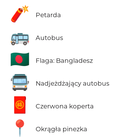
🧨
Petarda
🚌
Autobus
🇧🇩
Flaga: Bangladesz
🚍
Nadjeżdżający autobus
🧧
Czerwona koperta
📍
Okrągła pinezka