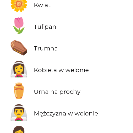
🌼
Kwiat
🌷
Tulipan
⚰️
Trumna
👰‍♀️
Kobieta w welonie
⚱️
Urna na prochy
👰‍♂️
Mężczyzna w welonie