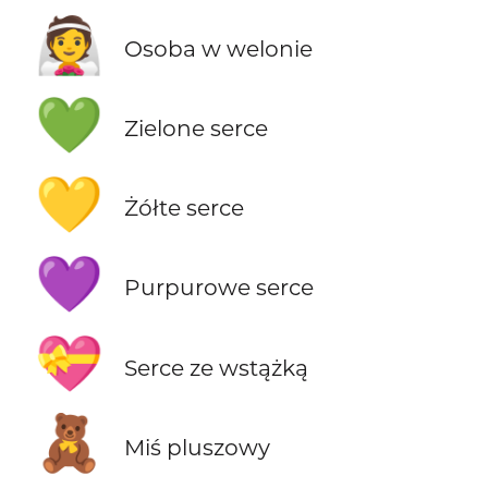
👰
Osoba w welonie
💚
Zielone serce
💛
Żółte serce
💜
Purpurowe serce
💝
Serce ze wstążką
🧸
Miś pluszowy