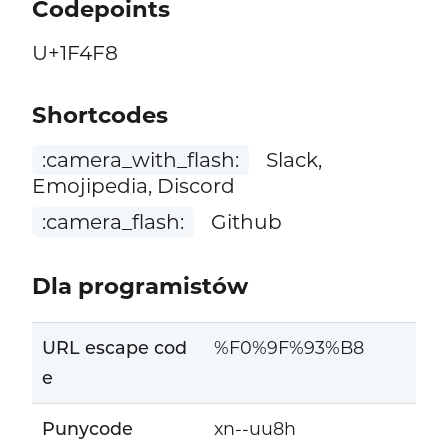
Codepoints
U+1F4F8
Shortcodes
:camera_with_flash:
Slack,
Emojipedia, Discord
:camera_flash:
Github
Dla programistów
URL escape cod
%F0%9F%93%B8
e
Punycode
xn--uu8h