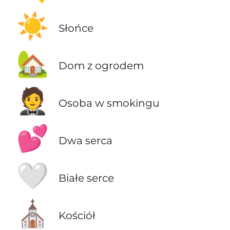
☀️
Słońce
🏡
Dom z ogrodem
🤵
Osoba w smokingu
💕
Dwa serca
🤍
Białe serce
⛪
Kościół