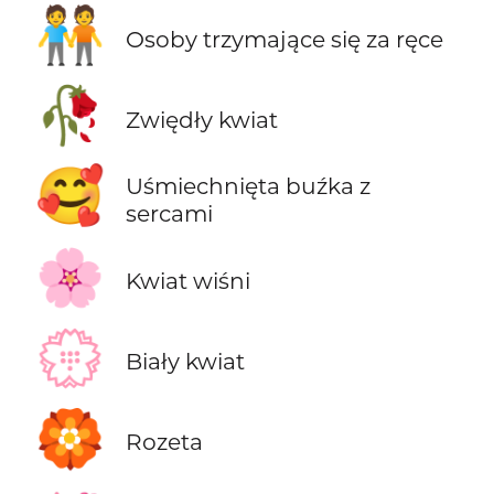
🧑‍🤝‍🧑
Osoby trzymające się za ręce
🥀
Zwiędły kwiat
🥰
Uśmiechnięta buźka z
sercami
🌸
Kwiat wiśni
💮
Biały kwiat
🏵️
Rozeta