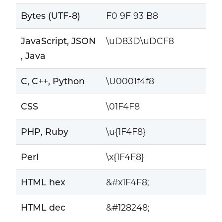
Bytes (UTF-8)
F0 9F 93 B8
JavaScript, JSON
\uD83D\uDCF8
, Java
C, C++, Python
\U0001f4f8
CSS
\01F4F8
PHP, Ruby
\u{1F4F8}
Perl
\x{1F4F8}
HTML hex
&#x1F4F8;
HTML dec
&#128248;