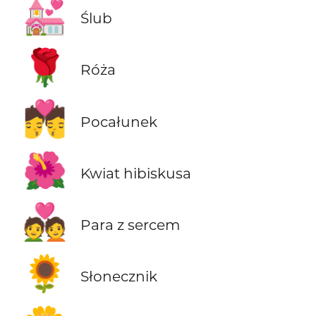
💒
Ślub
🌹
Róża
💏
Pocałunek
🌺
Kwiat hibiskusa
💑
Para z sercem
🌻
Słonecznik