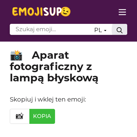
PL
Aparat
📸
fotograficzny z
lampą błyskową
Skopiuj i wklej ten emoji:
📸
KOPIA