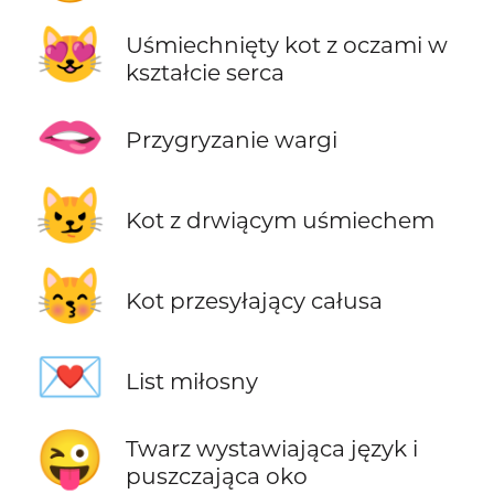
😻
Uśmiechnięty kot z oczami w
kształcie serca
🫦
Przygryzanie wargi
😼
Kot z drwiącym uśmiechem
😽
Kot przesyłający całusa
💌
List miłosny
😜
Twarz wystawiająca język i
puszczająca oko