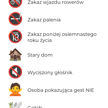
🚳
Zakaz wjazdu rowerów
🚭
Zakaz palenia
🔞
Zakaz poniżej osiemnastego
roku życia
🏚️
Stary dom
🔇
Wyciszony głośnik
🙅
Osoba pokazująca gest NIE
🕊️
Gołąb