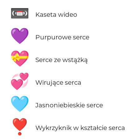
📼
Kaseta wideo
💜
Purpurowe serce
💝
Serce ze wstążką
💞
Wirujące serca
🩵
Jasnoniebieskie serce
❣️
Wykrzyknik w kształcie serca