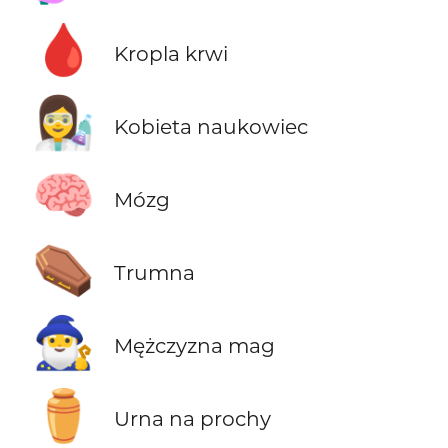
🩸
Kropla krwi
👩‍🔬
Kobieta naukowiec
🧠
Mózg
⚰️
Trumna
🧙‍♂️
Mężczyzna mag
⚱️
Urna na prochy