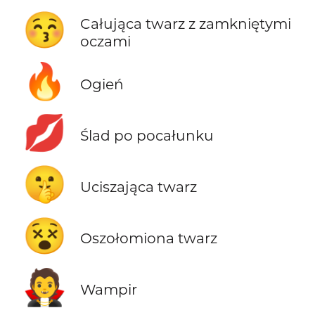
😚
Całująca twarz z zamkniętymi
oczami
🔥
Ogień
💋
Ślad po pocałunku
🤫
Uciszająca twarz
😵
Oszołomiona twarz
🧛
Wampir