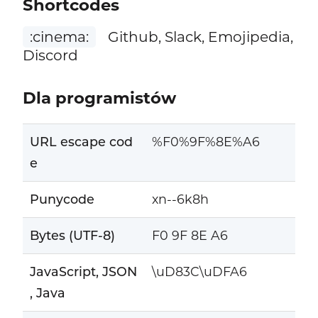
Shortcodes
:cinema:
Github, Slack, Emojipedia,
Discord
Dla programistów
URL escape cod
%F0%9F%8E%A6
e
Punycode
xn--6k8h
Bytes (UTF-8)
F0 9F 8E A6
JavaScript, JSON
\uD83C\uDFA6
, Java