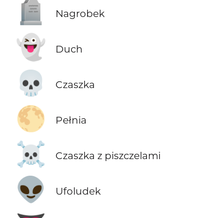
🪦
Nagrobek
👻
Duch
💀
Czaszka
🌕
Pełnia
☠️
Czaszka z piszczelami
👽
Ufoludek