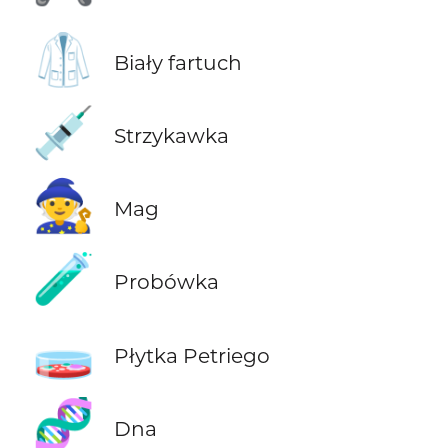
🥼
Biały fartuch
💉
Strzykawka
🧙
Mag
🧪
Probówka
🧫
Płytka Petriego
🧬
Dna