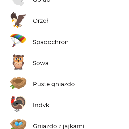
🦅
Orzeł
🪂
Spadochron
🦉
Sowa
🪹
Puste gniazdo
🦃
Indyk
🪺
Gniazdo z jajkami