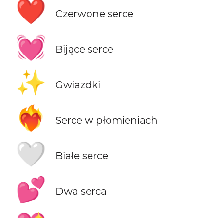
❤️
Czerwone serce
💓
Bijące serce
✨
Gwiazdki
❤️‍🔥
Serce w płomieniach
🤍
Białe serce
💕
Dwa serca