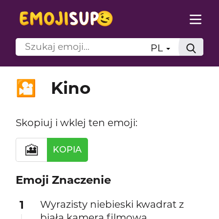
PL
Kino
🎦
Skopiuj i wklej ten emoji:
🎦
KOPIA
Emoji Znaczenie
1
Wyrazisty niebieski kwadrat z
białą kamerą filmową