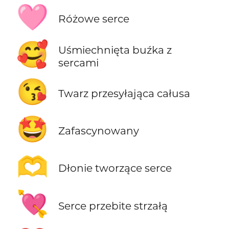
🩷
Różowe serce
🥰
Uśmiechnięta buźka z
sercami
😘
Twarz przesyłająca całusa
🤩
Zafascynowany
🫶
Dłonie tworzące serce
💘
Serce przebite strzałą