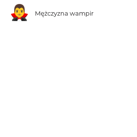
🧛‍♂️
Mężczyzna wampir