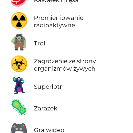
☢️
Promieniowanie
radioaktywne
🧌
Troll
☣️
Zagrożenie ze strony
organizmów żywych
🦹
Superłotr
🦠
Zarazek
🎮
Gra wideo