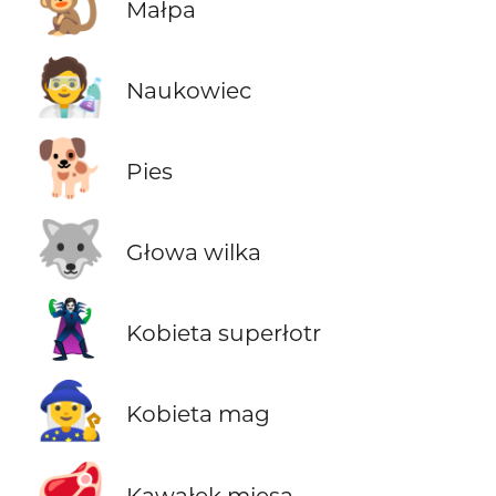
🐒
Małpa
🧑‍🔬
Naukowiec
🐕
Pies
🐺
Głowa wilka
🦹‍♀️
Kobieta superłotr
🧙‍♀️
Kobieta mag
🥩
Kawałek mięsa