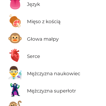
👅
Język
🍖
Mięso z kością
🐵
Głowa małpy
🫀
Serce
👨‍🔬
Mężczyzna naukowiec
🦹‍♂️
Mężczyzna superłotr