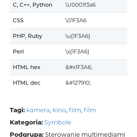
C, C++, Python
\U0001f3a6
CSS
\01F3A6
PHP, Ruby
\u{1F3A6}
Perl
\x{1F3A6}
HTML hex
&#x1F3A6;
HTML dec
&#127910;
Tagi:
kamera
,
kino
,
film
,
film
Kategoria:
Symbole
Podgrupa:
Sterowanie multimediami