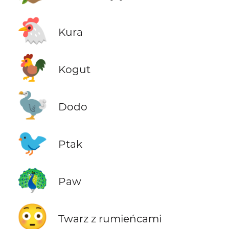
🐔
Kura
🐓
Kogut
🦤
Dodo
🐦
Ptak
🦚
Paw
😳
Twarz z rumieńcami