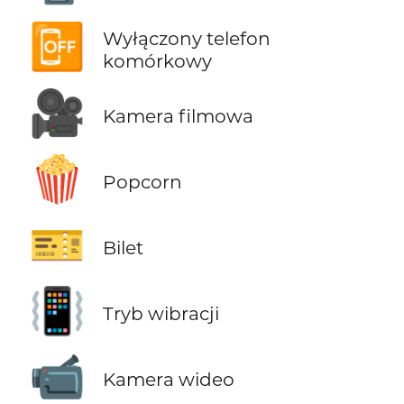
📴
Wyłączony telefon
komórkowy
🎥
Kamera filmowa
🍿
Popcorn
🎫
Bilet
📳
Tryb wibracji
📹
Kamera wideo