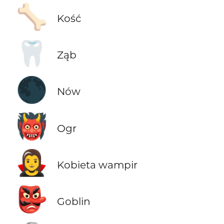
🦴
Kość
🦷
Ząb
🌑
Nów
👹
Ogr
🧛‍♀️
Kobieta wampir
👺
Goblin