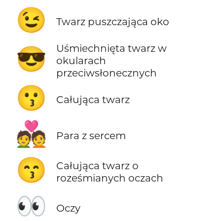
😉
Twarz puszczająca oko
Uśmiechnięta twarz w
😎
okularach
przeciwsłonecznych
😗
Całująca twarz
💑
Para z sercem
😙
Całująca twarz o
roześmianych oczach
👀
Oczy