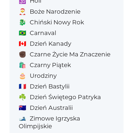
Holi
🕉️
Boże Narodzenie
🎅
Chiński Nowy Rok
🐉
Carnaval
🇧🇷
Dzień Kanady
🇨🇦
Czarne Życie Ma Znaczenie
✊🏿
Czarny Piątek
🛍️
Urodziny
🎂
Dzień Bastylii
🇫🇷
Dzień Świętego Patryka
☘️
Dzień Australii
🇦🇺
Zimowe Igrzyska
🎿
Olimpijskie