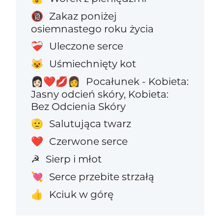
Zakaz poniżej
🔞
osiemnastego roku życia
Uleczone serce
❤️‍🩹
Uśmiechnięty kot
😺
Pocałunek - Kobieta:
👩🏻‍❤️‍💋‍👩
Jasny odcień skóry, Kobieta:
Bez Odcienia Skóry
Salutująca twarz
🫡
Czerwone serce
❤️
Sierp i młot
☭
Serce przebite strzałą
💘
Kciuk w górę
👍