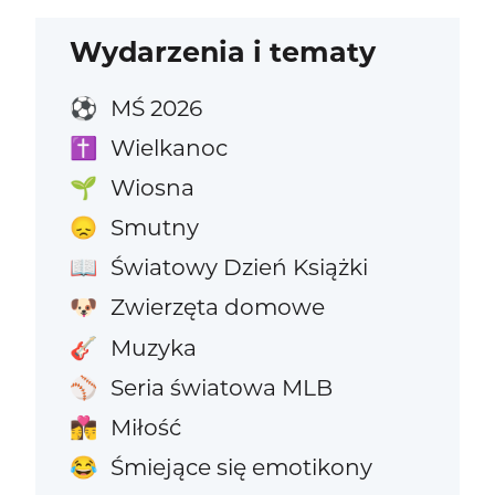
Wydarzenia i tematy
MŚ 2026
⚽
Wielkanoc
✝️
Wiosna
🌱
Smutny
😞
Światowy Dzień Książki
📖
Zwierzęta domowe
🐶
Muzyka
🎸
Seria światowa MLB
⚾
Miłość
👩‍❤️‍💋‍👨
Śmiejące się emotikony
😂