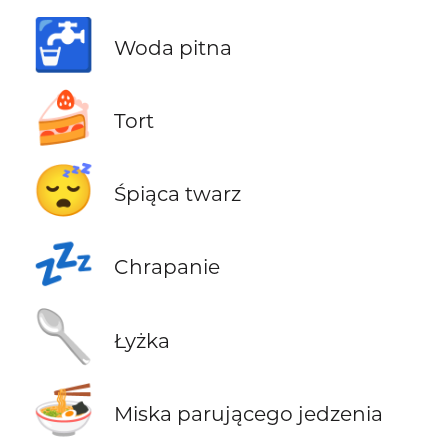
🚰
Woda pitna
🍰
Tort
😴
Śpiąca twarz
💤
Chrapanie
🥄
Łyżka
🍜
Miska parującego jedzenia