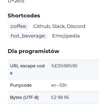
U+2615
Shortcodes
:coffee:
Github, Slack, Discord
:hot_beverage:
Emojipedia
Dla programistów
URL escape cod
%E2%98%95
e
Punycode
xn--53h
Bytes (UTF-8)
E2 98 95