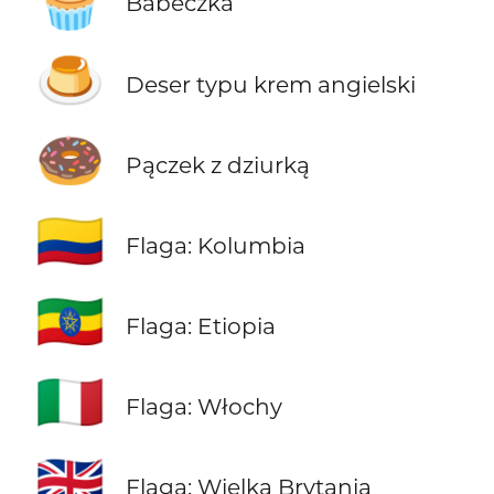
Babeczka
🍮
Deser typu krem angielski
🍩
Pączek z dziurką
🇨🇴
Flaga: Kolumbia
🇪🇹
Flaga: Etiopia
🇮🇹
Flaga: Włochy
🇬🇧
Flaga: Wielka Brytania