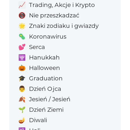
Trading, Akcje i Krypto
📈
Nie przeszkadzać
📵
Znaki zodiaku i gwiazdy
🌟
Koronawirus
🦠
Serca
💕
Hanukkah
🕎
Halloween
🎃
Graduation
🎓
Dzień Ojca
👨
Jesień / Jesień
🍂
Dzień Ziemi
🌱
Diwali
🪔