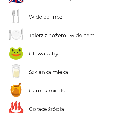
🍴
Widelec i nóż
🍽️
Talerz z nożem i widelcem
🐸
Głowa żaby
🥛
Szklanka mleka
🍯
Garnek miodu
♨️
Gorące źródła