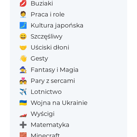
Buziaki
💋
Praca i role
🧑‍💼
Kultura japońska
🗾
Szczęśliwy
😄
Uściski dłoni
🤝
Gesty
👋
Fantasy i Magia
🧙
Pary z sercami
💑
Lotnictwo
✈️
Wojna na Ukrainie
🇺🇦
Wyścigi
🏎️
Matematyka
➕
Minecraft
🧱