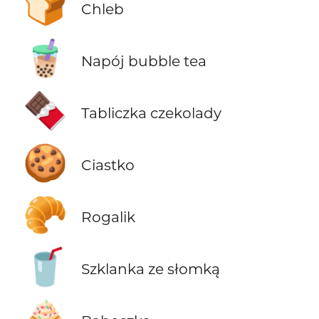
🍞
Chleb
🧋
Napój bubble tea
🍫
Tabliczka czekolady
🍪
Ciastko
🥐
Rogalik
🥤
Szklanka ze słomką
🧁