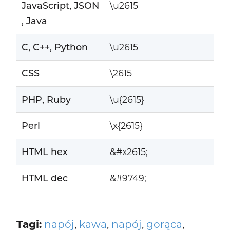
JavaScript, JSON
\u2615
, Java
C, C++, Python
\u2615
CSS
\2615
PHP, Ruby
\u{2615}
Perl
\x{2615}
HTML hex
&#x2615;
HTML dec
&#9749;
Tagi:
napój
,
kawa
,
napój
,
gorąca
,