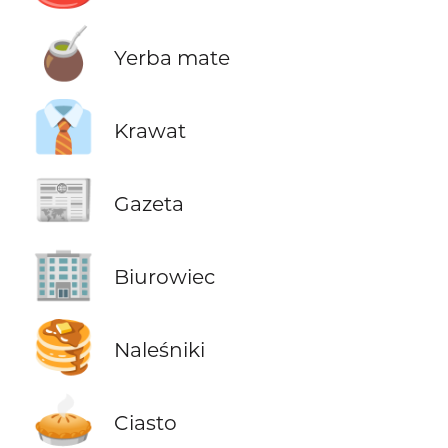
🧉
Yerba mate
👔
Krawat
📰
Gazeta
🏢
Biurowiec
🥞
Naleśniki
🥧
Ciasto