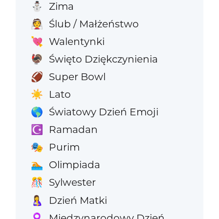
Zima
⛄
Ślub / Małżeństwo
👰
Walentynki
💘
Święto Dziękczynienia
🦃
Super Bowl
🏈
Lato
☀️
Światowy Dzień Emoji
🌎
Ramadan
☪️
Purim
🎭
Olimpiada
🏊
Sylwester
🎊
Dzień Matki
🤱
Międzynarodowy Dzień
♀️