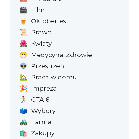
Film
🎬
Oktoberfest
🍺
Prawo
📜
Kwiaty
🌺
Medycyna, Zdrowie
😷
Przestrzeń
👽
Praca w domu
🏡
Impreza
🎉
GTA 6
🏃
Wybory
🗳️
Farma
🚜
Zakupy
🛍️