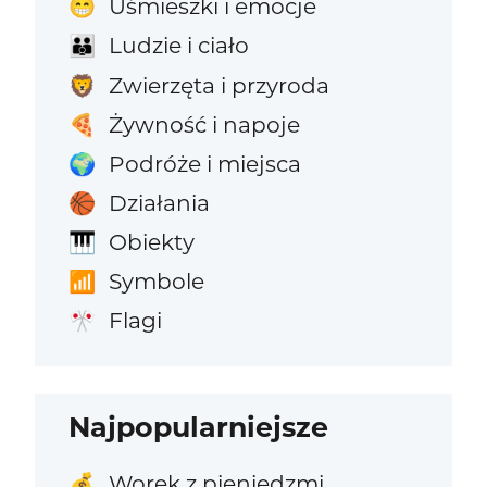
Uśmieszki i emocje
😁
Ludzie i ciało
👪
Zwierzęta i przyroda
🦁
Żywność i napoje
🍕
Podróże i miejsca
🌍
Działania
🏀
Obiekty
🎹
Symbole
📶
Flagi
🎌
Najpopularniejsze
Worek z pieniędzmi
💰