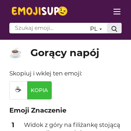
PL
Gorący napój
☕
Skopiuj i wklej ten emoji:
☕
KOPIA
Emoji Znaczenie
1
Widok z góry na filiżankę stojącą