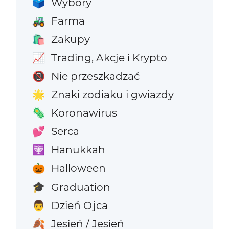
Wybory
🗳️
Farma
🚜
Zakupy
🛍️
Trading, Akcje i Krypto
📈
Nie przeszkadzać
📵
Znaki zodiaku i gwiazdy
🌟
Koronawirus
🦠
Serca
💕
Hanukkah
🕎
Halloween
🎃
Graduation
🎓
Dzień Ojca
👨
Jesień / Jesień
🍂