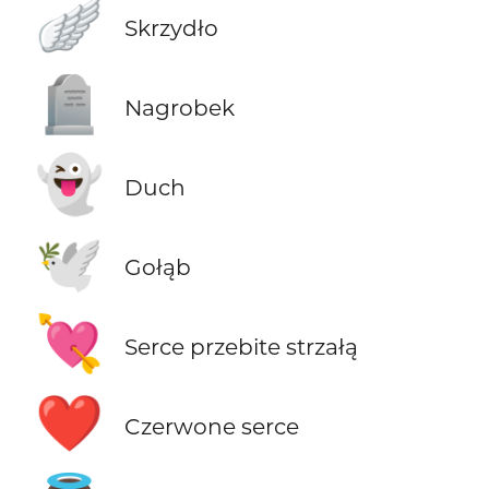
🪽
Skrzydło
🪦
Nagrobek
👻
Duch
🕊️
Gołąb
💘
Serce przebite strzałą
❤️
Czerwone serce