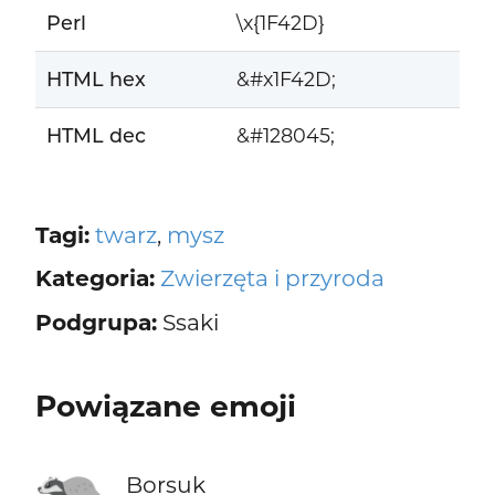
Perl
\x{1F42D}
HTML hex
&#x1F42D;
HTML dec
&#128045;
Tagi:
twarz
,
mysz
Kategoria:
Zwierzęta i przyroda
Podgrupa:
Ssaki
Powiązane emoji
🦡
Borsuk