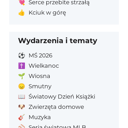
Serce przebite strzałą
💘
Kciuk w górę
👍
Wydarzenia i tematy
MŚ 2026
⚽
Wielkanoc
✝️
Wiosna
🌱
Smutny
😞
Światowy Dzień Książki
📖
Zwierzęta domowe
🐶
Muzyka
🎸
Seria światowa MLB
⚾