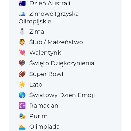
Dzień Australii
🇦🇺
Zimowe Igrzyska
🎿
Olimpijskie
Zima
⛄
Ślub / Małżeństwo
👰
Walentynki
💘
Święto Dziękczynienia
🦃
Super Bowl
🏈
Lato
☀️
Światowy Dzień Emoji
🌎
Ramadan
☪️
Purim
🎭
Olimpiada
🏊