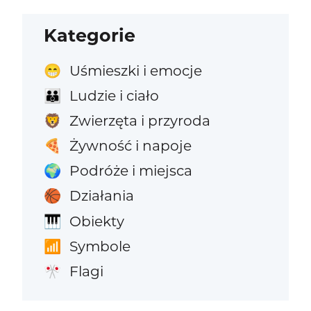
Kategorie
Uśmieszki i emocje
😁
Ludzie i ciało
👪
Zwierzęta i przyroda
🦁
Żywność i napoje
🍕
Podróże i miejsca
🌍
Działania
🏀
Obiekty
🎹
Symbole
📶
Flagi
🎌