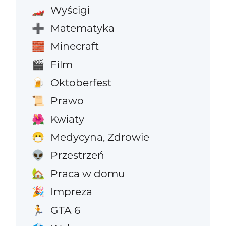
Wyścigi
🏎️
Matematyka
➕
Minecraft
🧱
Film
🎬
Oktoberfest
🍺
Prawo
📜
Kwiaty
🌺
Medycyna, Zdrowie
😷
Przestrzeń
👽
Praca w domu
🏡
Impreza
🎉
GTA 6
🏃