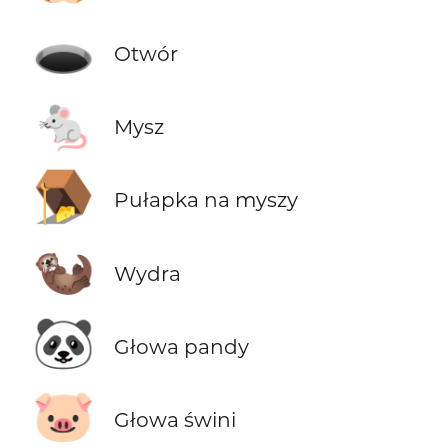
🕳️
Otwór
🐁
Mysz
🪤
Pułapka na myszy
🦦
Wydra
🐼
Głowa pandy
🐷
Głowa świni