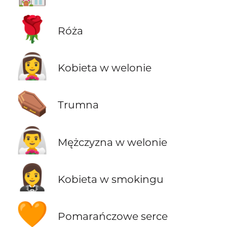
🌹
Róża
👰‍♀️
Kobieta w welonie
⚰️
Trumna
👰‍♂️
Mężczyzna w welonie
🤵‍♀️
Kobieta w smokingu
🧡
Pomarańczowe serce