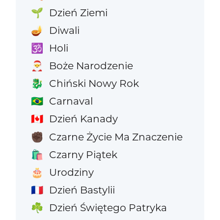
Dzień Ziemi
🌱
Diwali
🪔
Holi
🕉️
Boże Narodzenie
🎅
Chiński Nowy Rok
🐉
Carnaval
🇧🇷
Dzień Kanady
🇨🇦
Czarne Życie Ma Znaczenie
✊🏿
Czarny Piątek
🛍️
Urodziny
🎂
Dzień Bastylii
🇫🇷
Dzień Świętego Patryka
☘️