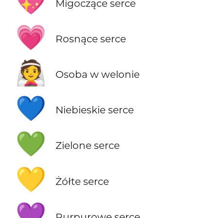
💖
Migoczące serce
💗
Rosnące serce
👰
Osoba w welonie
💙
Niebieskie serce
💚
Zielone serce
💛
Żółte serce
💜
Purpurowe serce