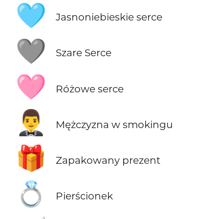
🩵
Jasnoniebieskie serce
🩶
Szare Serce
🩷
Różowe serce
🤵‍♂️
Mężczyzna w smokingu
🎁
Zapakowany prezent
💍
Pierścionek