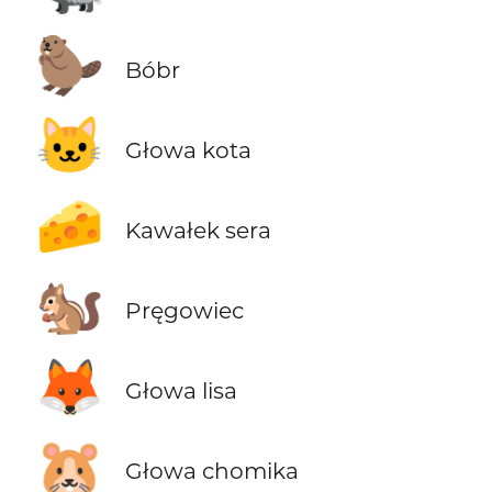
🦫
Bóbr
🐱
Głowa kota
🧀
Kawałek sera
🐿️
Pręgowiec
🦊
Głowa lisa
🐹
Głowa chomika