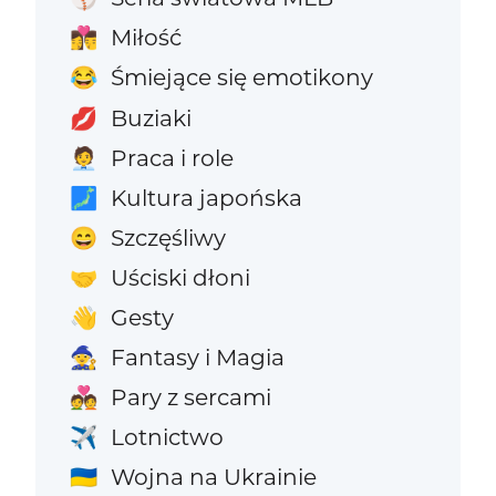
Miłość
👩‍❤️‍💋‍👨
Śmiejące się emotikony
😂
Buziaki
💋
Praca i role
🧑‍💼
Kultura japońska
🗾
Szczęśliwy
😄
Uściski dłoni
🤝
Gesty
👋
Fantasy i Magia
🧙
Pary z sercami
💑
Lotnictwo
✈️
Wojna na Ukrainie
🇺🇦