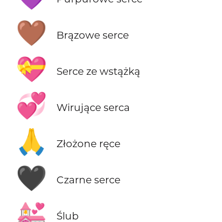
🤎
Brązowe serce
💝
Serce ze wstążką
💞
Wirujące serca
🙏
Złożone ręce
🖤
Czarne serce
💒
Ślub