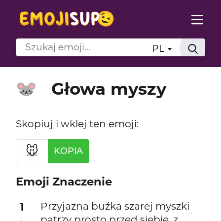
PL
Głowa myszy
🐭
Skopiuj i wklej ten emoji:
🐭
KOPIA
Emoji Znaczenie
1
Przyjazna buźka szarej myszki
patrzy prosto przed siebie, z