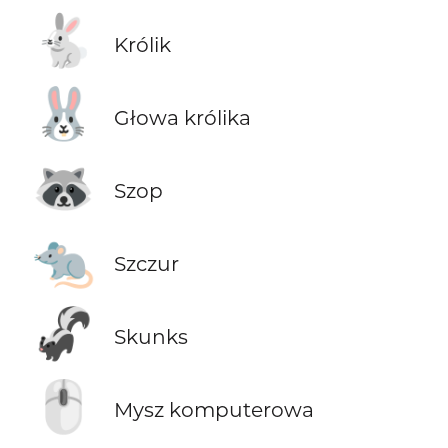
🐇
Królik
🐰
Głowa królika
🦝
Szop
🐀
Szczur
🦨
Skunks
🖱️
Mysz komputerowa