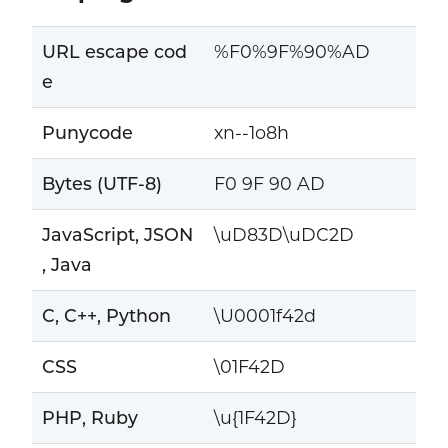
URL escape cod
%F0%9F%90%AD
e
Punycode
xn--1o8h
Bytes (UTF-8)
F0 9F 90 AD
JavaScript, JSON
\uD83D\uDC2D
, Java
C, C++, Python
\U0001f42d
CSS
\01F42D
PHP, Ruby
\u{1F42D}