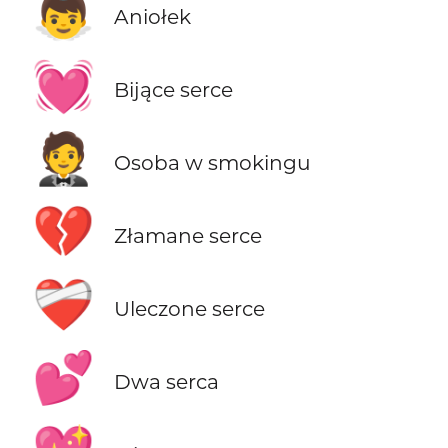
👼
Aniołek
💓
Bijące serce
🤵
Osoba w smokingu
💔
Złamane serce
❤️‍🩹
Uleczone serce
💕
Dwa serca