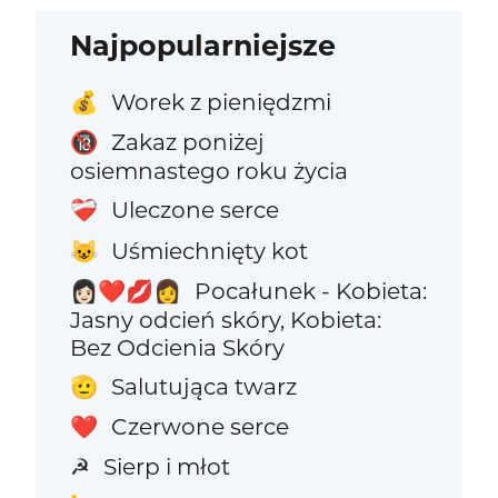
Najpopularniejsze
Worek z pieniędzmi
💰
Zakaz poniżej
🔞
osiemnastego roku życia
Uleczone serce
❤️‍🩹
Uśmiechnięty kot
😺
Pocałunek - Kobieta:
👩🏻‍❤️‍💋‍👩
Jasny odcień skóry, Kobieta:
Bez Odcienia Skóry
Salutująca twarz
🫡
Czerwone serce
❤️
Sierp i młot
☭