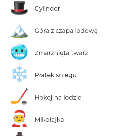
🎩
Cylinder
🏔️
Góra z czapą lodową
🥶
Zmarznięta twarz
❄️
Płatek śniegu
🏒
Hokej na lodzie
🧑‍🎄
Mikołajka