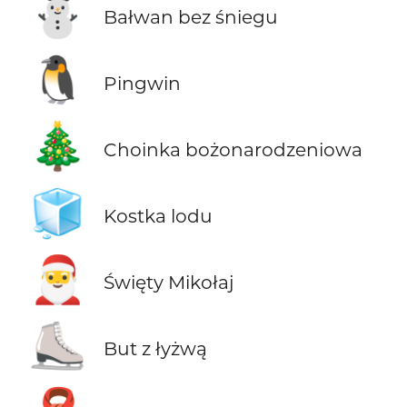
⛄
Bałwan bez śniegu
🐧
Pingwin
🎄
Choinka bożonarodzeniowa
🧊
Kostka lodu
🎅
Święty Mikołaj
⛸️
But z łyżwą