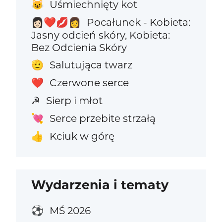
Uśmiechnięty kot
😺
Pocałunek - Kobieta:
👩🏻‍❤️‍💋‍👩
Jasny odcień skóry, Kobieta:
Bez Odcienia Skóry
Salutująca twarz
🫡
Czerwone serce
❤️
Sierp i młot
☭
Serce przebite strzałą
💘
Kciuk w górę
👍
Wydarzenia i tematy
MŚ 2026
⚽