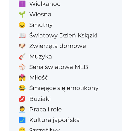
Wielkanoc
✝️
Wiosna
🌱
Smutny
😞
Światowy Dzień Książki
📖
Zwierzęta domowe
🐶
Muzyka
🎸
Seria światowa MLB
⚾
Miłość
👩‍❤️‍💋‍👨
Śmiejące się emotikony
😂
Buziaki
💋
Praca i role
🧑‍💼
Kultura japońska
🗾
Szczęśliwy
😄