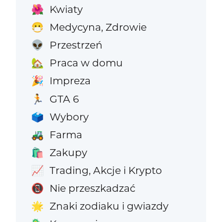
Kwiaty
🌺
Medycyna, Zdrowie
😷
Przestrzeń
👽
Praca w domu
🏡
Impreza
🎉
GTA 6
🏃
Wybory
🗳️
Farma
🚜
Zakupy
🛍️
Trading, Akcje i Krypto
📈
Nie przeszkadzać
📵
Znaki zodiaku i gwiazdy
🌟