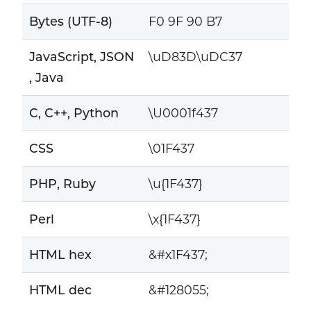
Bytes (UTF-8)
F0 9F 90 B7
JavaScript, JSON
\uD83D\uDC37
, Java
C, C++, Python
\U0001f437
CSS
\01F437
PHP, Ruby
\u{1F437}
Perl
\x{1F437}
HTML hex
&#x1F437;
HTML dec
&#128055;