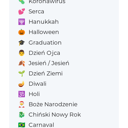
Koronawirus
🦠
Serca
💕
Hanukkah
🕎
Halloween
🎃
Graduation
🎓
Dzień Ojca
👨
Jesień / Jesień
🍂
Dzień Ziemi
🌱
Diwali
🪔
Holi
🕉️
Boże Narodzenie
🎅
Chiński Nowy Rok
🐉
Carnaval
🇧🇷