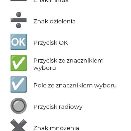
➗
Znak dzielenia
🆗
Przycisk OK
✅
Przycisk ze znacznikiem
wyboru
☑️
Pole ze znacznikiem wyboru
🔘
Przycisk radiowy
✖️
Znak mnożenia