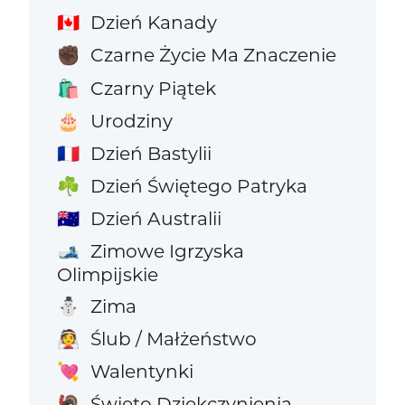
Dzień Kanady
🇨🇦
Czarne Życie Ma Znaczenie
✊🏿
Czarny Piątek
🛍️
Urodziny
🎂
Dzień Bastylii
🇫🇷
Dzień Świętego Patryka
☘️
Dzień Australii
🇦🇺
Zimowe Igrzyska
🎿
Olimpijskie
Zima
⛄
Ślub / Małżeństwo
👰
Walentynki
💘
Święto Dziękczynienia
🦃