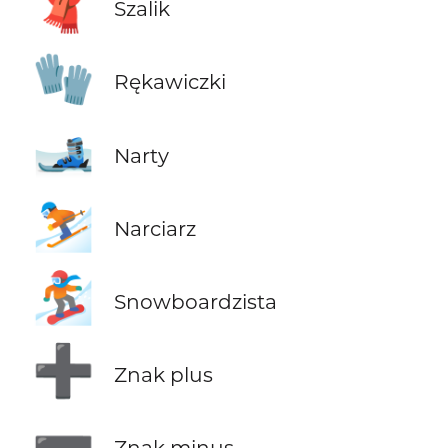
🧣
Szalik
🧤
Rękawiczki
🎿
Narty
⛷️
Narciarz
🏂
Snowboardzista
➕
Znak plus
➖
Znak minus