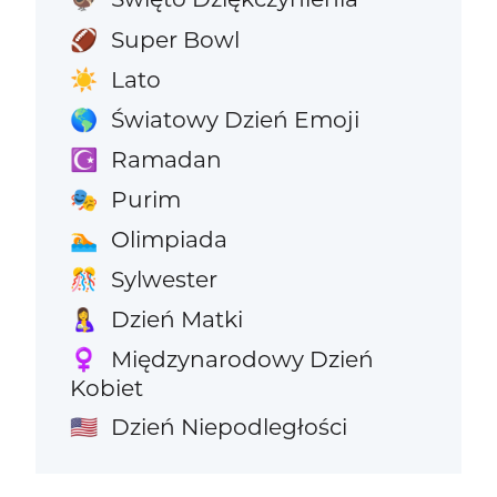
Super Bowl
🏈
Lato
☀️
Światowy Dzień Emoji
🌎
Ramadan
☪️
Purim
🎭
Olimpiada
🏊
Sylwester
🎊
Dzień Matki
🤱
Międzynarodowy Dzień
♀️
Kobiet
Dzień Niepodległości
🇺🇸