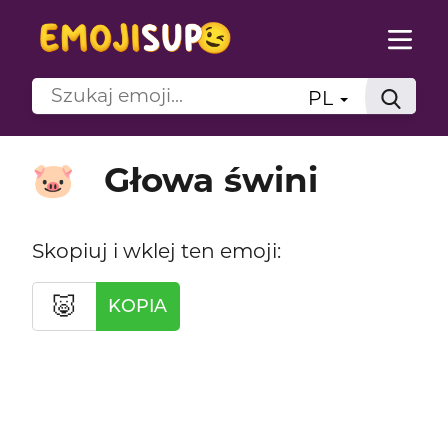
PL
Głowa świni
🐷
Skopiuj i wklej ten emoji:
🐷
KOPIA