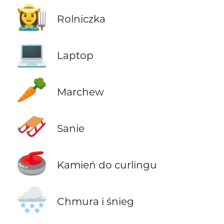
👩‍🌾
Rolniczka
💻
Laptop
🥕
Marchew
🛷
Sanie
🥌
Kamień do curlingu
🌨️
Chmura i śnieg