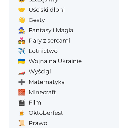
Uściski dłoni
🤝
Gesty
👋
Fantasy i Magia
🧙
Pary z sercami
💑
Lotnictwo
✈️
Wojna na Ukrainie
🇺🇦
Wyścigi
🏎️
Matematyka
➕
Minecraft
🧱
Film
🎬
Oktoberfest
🍺
Prawo
📜