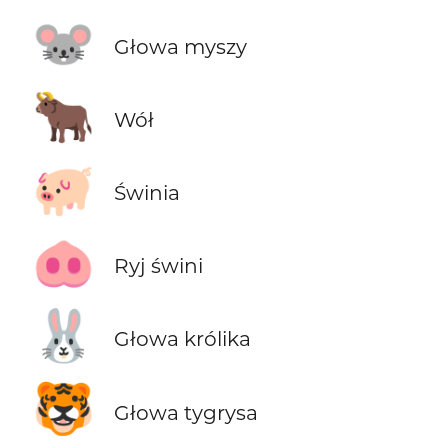
🐭
Głowa myszy
🐂
Wół
🐖
Świnia
🐽
Ryj świni
🐰
Głowa królika
🐯
Głowa tygrysa