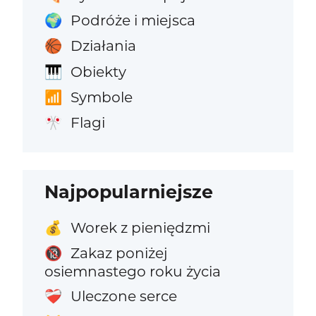
Podróże i miejsca
🌍
Działania
🏀
Obiekty
🎹
Symbole
📶
Flagi
🎌
Najpopularniejsze
Worek z pieniędzmi
💰
Zakaz poniżej
🔞
osiemnastego roku życia
Uleczone serce
❤️‍🩹