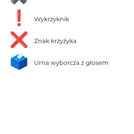
❗
Wykrzyknik
❌
Znak krzyżyka
🗳️
Urna wyborcza z głosem