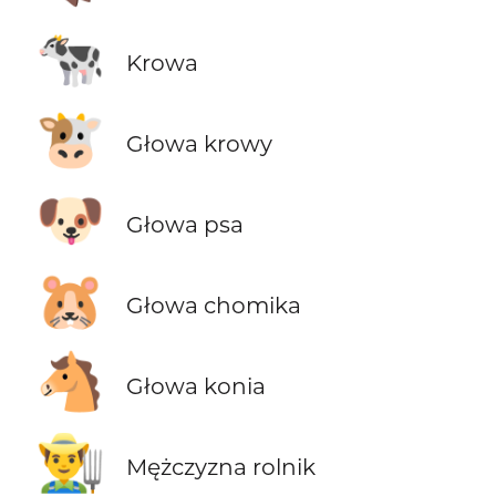
🐄
Krowa
🐮
Głowa krowy
🐶
Głowa psa
🐹
Głowa chomika
🐴
Głowa konia
👨‍🌾
Mężczyzna rolnik