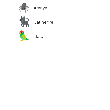
🕷️
Aranya
🐈‍⬛
Gat negre
🦜
Lloro