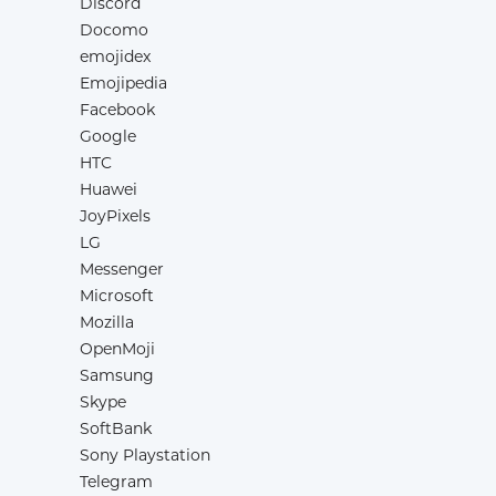
Discord
Docomo
emojidex
Emojipedia
Facebook
Google
HTC
Huawei
JoyPixels
LG
Messenger
Microsoft
Mozilla
OpenMoji
Samsung
Skype
SoftBank
Sony Playstation
Telegram