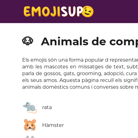
🐶
Animals de com
Els emojis són una forma popular d representa
amb les mascotes en missatges de text, subtíto
parla de gossos, gats, grooming, adopció, cura
els seus amos. Aquesta pàgina recull els signi
animals domèstics comuns i converses sobre ma
🐀
rata
🐹
Hàmster