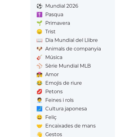
⚽
Mundial 2026
✝️
Pasqua
🌱
Primavera
😞
Trist
📖
Dia Mundial del Llibre
🐶
Animals de companyia
🎸
Música
⚾
Sèrie Mundial MLB
👩‍❤️‍💋‍👨
Amor
😂
Emojis de riure
💋
Petons
🧑‍💼
Feines i rols
🗾
Cultura japonesa
😄
Feliç
🤝
Encaixades de mans
👋
Gestos