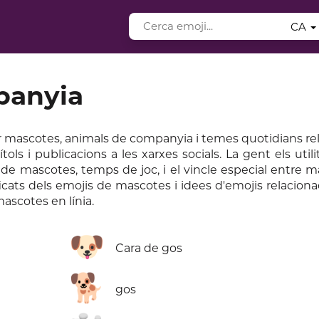
CA
panyia
r mascotes, animals de companyia i temes quotidians re
ls i publicacions a les xarxes socials. La gent els util
 de mascotes, temps de joc, i el vincle especial entre m
ficats dels emojis de mascotes i idees d'emojis relacio
scotes en línia.
🐶
Cara de gos
🐕
gos