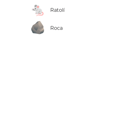
🐁
Ratolí
🪨
Roca