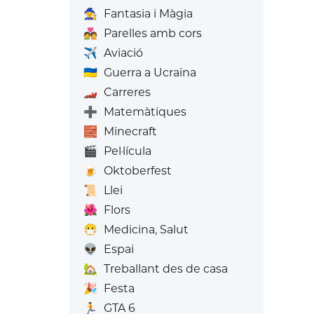
🧙
Fantasia i Màgia
💑
Parelles amb cors
✈️
Aviació
🇺🇦
Guerra a Ucraïna
🏎️
Carreres
➕
Matemàtiques
🧱
Minecraft
🎬
Pel·lícula
🍺
Oktoberfest
📜
Llei
🌺
Flors
😷
Medicina, Salut
👽
Espai
🏡
Treballant des de casa
🎉
Festa
🏃
GTA 6