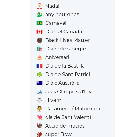
🎅
Nadal
🐉
any nou xinès
🇧🇷
Carnaval
🇨🇦
Dia del Canadà
✊🏿
Black Lives Matter
🛍️
Divendres negre
🎂
Aniversari
🇫🇷
Dia de la Bastilla
☘️
Dia de Sant Patrici
🇦🇺
Dia d'Austràlia
🎿
Jocs Olímpics d'hivern
⛄
Hivern
👰
Casament / Matrimoni
💘
dia de Sant Valentí
🦃
Acció de gràcies
🏈
super Bowl