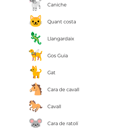
🐩
Caniche
🐱
Quant costa
🦎
Llangardaix
🦮
Gos Guia
🐈
Gat
🐴
Cara de cavall
🐎
Cavall
🐭
Cara de ratolí