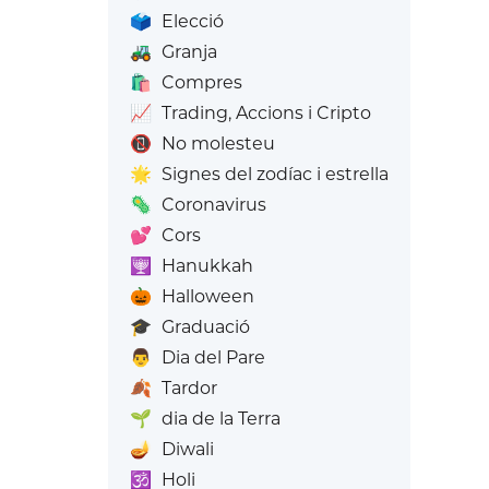
🗳️
Elecció
🚜
Granja
🛍️
Compres
📈
Trading, Accions i Cripto
📵
No molesteu
🌟
Signes del zodíac i estrella
🦠
Coronavirus
💕
Cors
🕎
Hanukkah
🎃
Halloween
🎓
Graduació
👨
Dia del Pare
🍂
Tardor
🌱
dia de la Terra
🪔
Diwali
🕉️
Holi