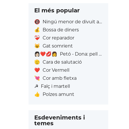
El més popular
🔞
Ningú menor de divuit anys
💰
Bossa de diners
❤️‍🩹
Cor reparador
😺
Gat somrient
👩🏻‍❤️‍💋‍👩
Petó - Dona: pell clara, dona: Sense To de Pell
🫡
Cara de salutació
❤️
Cor Vermell
💘
Cor amb fletxa
☭
Falç i martell
👍
Polzes amunt
Esdeveniments i
temes