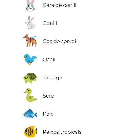
🐰
Cara de conill
🐇
Conill
🐕‍🦺
Gos de servei
🐦
Ocell
🐢
Tortuga
🐍
Serp
🐟
Peix
🐠
Peixos tropicals