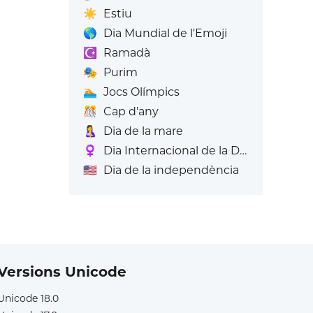
☀️
Estiu
🌎
Dia Mundial de l'Emoji
☪️
Ramadà
🎭
Purim
🏊
Jocs Olímpics
🎊
Cap d'any
🤱
Dia de la mare
♀️
Dia Internacional de la Dona
🇺🇸
Dia de la independència
Versions Unicode
Unicode 18.0