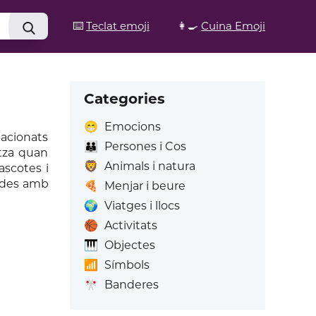
⌨️
Teclat emoji
👩‍🍳
Cuina Emoji
Categories
😁
Emocions
lacionats
👪
Persones i Cos
itza quan
🦁
Animals i natura
ascotes i
nades amb
🍕
Menjar i beure
🌍
Viatges i llocs
🏀
Activitats
🎹
Objectes
📶
Símbols
🎌
Banderes