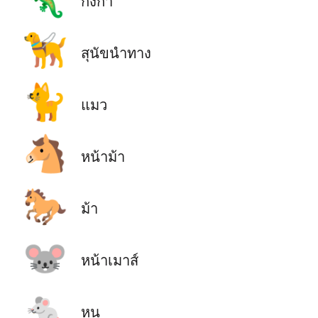
กิ้งก่า
🦮
สุนัขนำทาง
🐈
แมว
🐴
หน้าม้า
🐎
ม้า
🐭
หน้าเมาส์
🐁
หนู