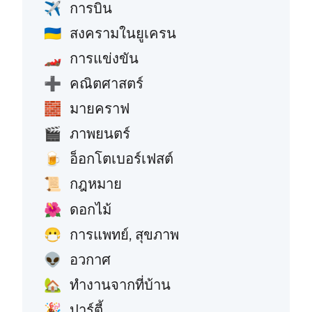
การบิน
✈️
สงครามในยูเครน
🇺🇦
การแข่งขัน
🏎️
คณิตศาสตร์
➕
มายคราฟ
🧱
ภาพยนตร์
🎬
อ็อกโตเบอร์เฟสต์
🍺
กฎหมาย
📜
ดอกไม้
🌺
การแพทย์, สุขภาพ
😷
อวกาศ
👽
ทำงานจากที่บ้าน
🏡
ปาร์ตี้
🎉