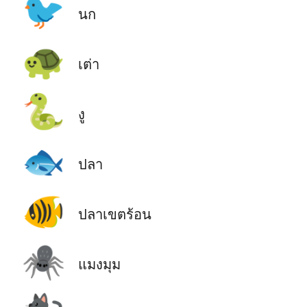
🐦
นก
🐢
เต่า
🐍
งู
🐟
ปลา
🐠
ปลาเขตร้อน
🕷️
แมงมุม