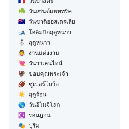
วันบาสตีย์
🇫🇷
วันเซนต์แพททริค
☘️
วันชาติออสเตรเลีย
🇦🇺
โอลิมปิกฤดูหนาว
🎿
ฤดูหนาว
⛄
งานแต่งงาน
👰
วันวาเลนไทน์
💘
ขอบคุณพระเจ้า
🦃
ซูเปอร์โบว์ล
🏈
ฤดูร้อน
☀️
วันอีโมจิโลก
🌎
รอมฎอน
☪️
ปุริม
🎭