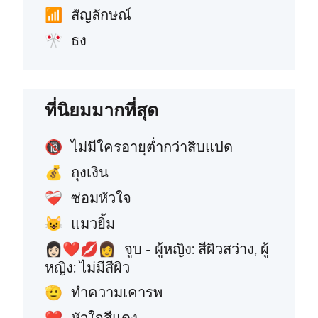
สัญลักษณ์
📶
ธง
🎌
ที่นิยมมากที่สุด
ไม่มีใครอายุต่ำกว่าสิบแปด
🔞
ถุงเงิน
💰
ซ่อมหัวใจ
❤️‍🩹
แมวยิ้ม
😺
จูบ - ผู้หญิง: สีผิวสว่าง, ผู้
👩🏻‍❤️‍💋‍👩
หญิง: ไม่มีสีผิว
ทำความเคารพ
🫡
หัวใจสีแดง