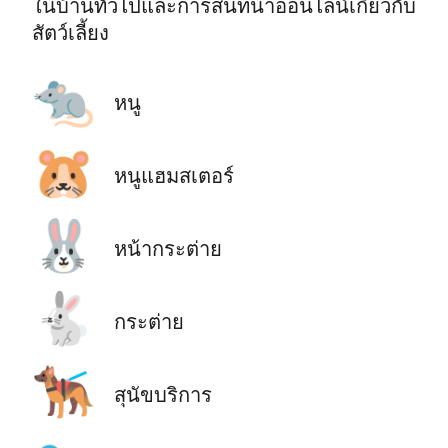
ในบ้านทั่วไปและการสนทนาออนไลน์เกี่ยวกับ
สัตว์เลี้ยง
🐀
หนู
🐹
หนูแฮมสเตอร์
🐰
หน้ากระต่าย
🐇
กระต่าย
🐕‍🦺
สุนัขบริการ