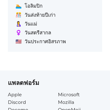
โอลิมปิก
🏊
วันส่งท้ายปีเก่า
🎊
วันแม่
🤱
วันสตรีสากล
♀️
วันประกาศอิสรภาพ
🇺🇸
แพลตฟอร์ม
Apple
Microsoft
Discord
Mozilla
Docomo
OpenMoji