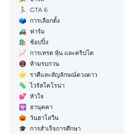
GTA 6
🏃
การเลือกตั้ง
🗳️
ฟาร์ม
🚜
ช้อปปิ้ง
🛍️
การเทรด หุ้น และคริปโต
📈
ห้ามรบกวน
📵
ราศีและสัญลักษณ์ดวงดาว
🌟
ไวรัสโคโรน่า
🦠
หัวใจ
💕
ฮานุคคา
🕎
วันฮาโลวีน
🎃
การสำเร็จการศึกษา
🎓