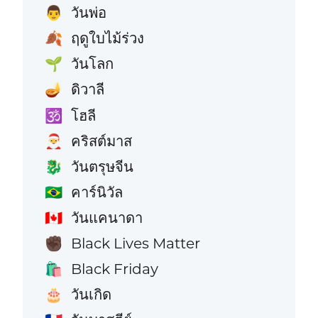
วันพ่อ
👨
ฤดูใบไม้ร่วง
🍂
วันโลก
🌱
ดิวาลี
🪔
โฮลี
🕉️
คริสต์มาส
🎅
วันตรุษจีน
🐉
คาร์นิวัล
🇧🇷
วันแคนาดา
🇨🇦
Black Lives Matter
✊🏿
Black Friday
🛍️
วันเกิด
🎂