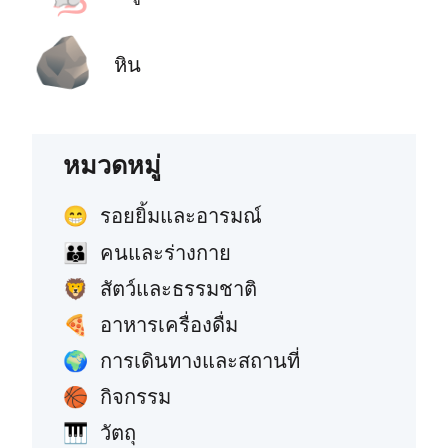
🪨
หิน
หมวดหมู่
รอยยิ้มและอารมณ์
😁
คนและร่างกาย
👪
สัตว์และธรรมชาติ
🦁
อาหารเครื่องดื่ม
🍕
การเดินทางและสถานที่
🌍
กิจกรรม
🏀
วัตถุ
🎹