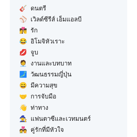
ดนตรี
🎸
เวิลด์ซีรีส์ เอ็มแอลบี
⚾
รัก
👩‍❤️‍💋‍👨
อิโมจิหัวเราะ
😂
จูบ
💋
งานและบทบาท
🧑‍💼
วัฒนธรรมญี่ปุ่น
🗾
มีความสุข
😄
การจับมือ
🤝
ท่าทาง
👋
แฟนตาซีและเวทมนตร์
🧙
คู่รักที่มีหัวใจ
💑