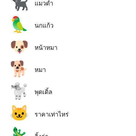
🐈‍⬛
แมวดำ
🦜
นกแก้ว
🐶
หน้าหมา
🐕
หมา
🐩
พุดเดิ้ล
🐱
ราคาเท่าไหร่
🦎